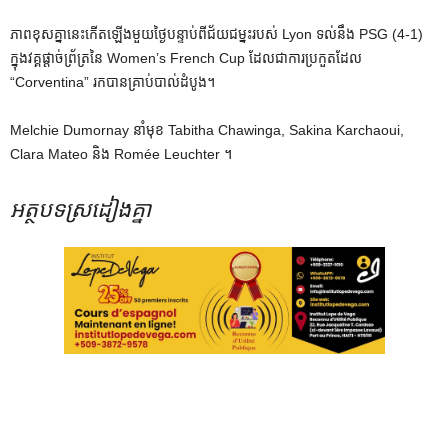
ភាពខុសគ្នានេះកើតឡើងមួយថ្ងៃបន្ទាប់ពីជ័យជម្នះរបស់ Lyon ទល់នឹង PSG (4-1)
ក្នុងវគ្គផ្តាច់ព្រ័ត្រនៃ Women’s French Cup ដែលជាការប្រកួតដែល
“Corventina” រកបានគ្រាប់បាល់ដំបូង។
Melchie Dumornay នាំមុខ Tabitha Chawinga, Sakina Karchaoui,
Clara Mateo និង Romée Leuchter ។
អត្ថបទស្រដៀងគ្នា