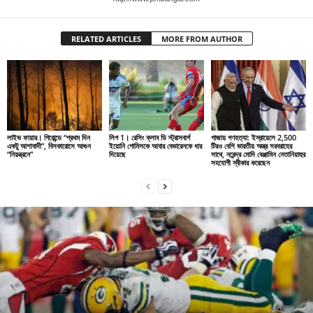
RELATED ARTICLES
MORE FROM AUTHOR
লাইভ ফায়ার। গিরোন্ডে “প্রথম দিন
লিগ 1। রেসিং ক্লাব ডি স্ট্রাসবার্গ
গাজায় গণহত্যা: ইস্রায়েলে 2,500
একটু আশাবাদী”, বিসকারোসে আগুন
ইয়োনি গোমিসকে আবার বেভারেনকে ধার
টিরও বেশি ভারতীয় অস্ত্র সরবরাহের
“নিয়ন্ত্রনে”
দিয়েছে
সাথে, নরেন্দ্র মোদি বেঞ্জামিন নেতানিয়াহুর
সহযোগী স্বীকার করেছেন