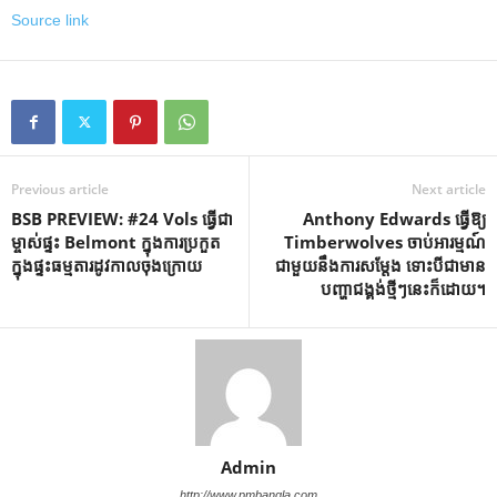
Source link
Previous article
Next article
BSB PREVIEW: #24 Vols ធ្វើជា
Anthony Edwards ធ្វើឱ្យ
ម្ចាស់ផ្ទះ Belmont ក្នុងការប្រកួត
Timberwolves ចាប់អារម្មណ៍
ក្នុងផ្ទះធម្មតារដូវកាលចុងក្រោយ
ជាមួយនឹងការសម្តែង ទោះបីជាមាន
បញ្ហាជង្គង់ថ្មីៗនេះក៏ដោយ។
Admin
http://www.pmbangla.com