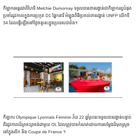
កីឡាករអន្តរជាតិហៃទី Melchie Dumornay ទទួលបានពានរង្វាន់ជាកីឡាករល្អបំផុត
ប្រចាំរដូវកាលក្នុងការប្រកួត D1 ផ្នែកនារី អំឡុងពិធីប្រគល់ពានរង្វាន់ UNFP លើកទី
34 ដែលធ្វើឡើងនៅថ្ងៃចន្ទនេះក្នុងប្រទេសបារាំង។
កីឡាករ Olympique Lyonnais Féminin វ័យ 22 ឆ្នាំរូបនេះទទួលបានរង្វាន់បន្ទាប់
ពីរដូវកាលដ៏ត្រចះត្រចង់ជាមួយ OL ដែលត្រូវបានកំណត់ដោយការសម្តែងដ៏មុតស្រួច
នៅក្នុងលីក និង Coupe de France ។