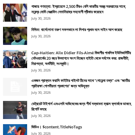
গাজায় গণহত্যা: ইস্রায়েলে 2,500 টিরও বেশি ভারতীয় অস্ত্র সরবরাহের সাথে,
নরেন্দ্র মোদি বেঞ্জামিন নেতানিয়াহুর সহযোগী স্বীকার করেছেন
July 30, 2026
নিশ্চিত: বার্সেলোনা তরুণ সফলভাবে লা লিগার প্রথম দলে সাইন আপ করেছে
July 30, 2026
Cap-Haïtien: Alix Didier Fils-Aimé বিভাগীয় পাবলিক ইউনিভার্সিটির
নেটওয়ার্কের 20 বছর উদযাপনে অংশ নিচ্ছেন হাইতি থেকে সর্বশেষ খবর: রাজনীতি,
নিরাপত্তা, অর্থনীতি, সংস্কৃতি।
July 30, 2026
একজন প্রাক্তন ফরাসি ফাইটার পাইলট চীনের সাথে “গোয়েন্দা তথ্য” এবং “জাতীয়
প্রতিরক্ষা গোপনীয়তা প্রকাশের” জন্য অভিযুক্ত
July 30, 2026
ডেট্রয়েট টাইগার্স এমএলবি অভিষেকের জন্য শীর্ষ সম্ভাবনা ম্যাক্স ক্লার্ককে ডাকবে,
রিপোর্ট বলছে
July 30, 2026
ভিডিও। $content.TitleNoTags
July 30, 2026