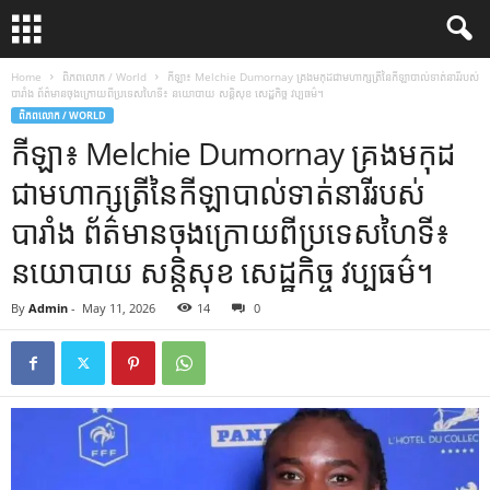
Home
ពិភពលោក / World
កីឡា៖ Melchie Dumornay គ្រង​មកុដ​ជា​មហាក្សត្រី​នៃ​កីឡា​បាល់ទាត់​នារី​របស់​
បារាំង ព័ត៌មាន​ចុងក្រោយ​ពី​ប្រទេស​ហៃទី៖ នយោបាយ សន្តិសុខ សេដ្ឋកិច្ច វប្បធម៌។
ពិភពលោក / WORLD
កីឡា៖ Melchie Dumornay គ្រង​មកុដ​
ជា​មហាក្សត្រី​នៃ​កីឡា​បាល់ទាត់​នារី​របស់​
បារាំង ព័ត៌មាន​ចុងក្រោយ​ពី​ប្រទេស​ហៃទី៖
នយោបាយ សន្តិសុខ សេដ្ឋកិច្ច វប្បធម៌។
By
Admin
-
May 11, 2026
14
0