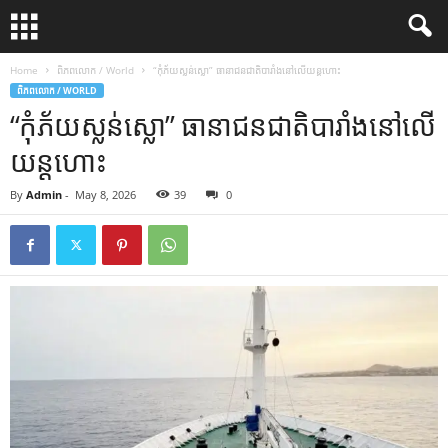
Home
ពិភពលោក / World
“កុំភ័យស្លន់ស្លោ” ធានាជនជាតិបារាំងនៅលើយន្តហោះ
ពិភពលោក / WORLD
“កុំភ័យស្លន់ស្លោ” ធានាជនជាតិបារាំងនៅលើ
យន្តហោះ
By
Admin
-
May 8, 2026
39
0