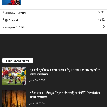
6894
ពិភពលោក / World
4241
កីឡា / Sport
0
នយោបាយ / Politic
EVEN MORE NEWS
প্যাকার্স ক্যারিয়ারের নেতা আহমান গ্রিন বলেছেন যে তার প্রাথমিক
পর্যায়ে পারকিনসন...
July 30, 2026
লাইভ ফায়ার। গিরোন্ডে “প্রথম দিন একটু আশাবাদী”, বিসকারোসে
আগুন “নিয়ন্ত্রনে”
July 30, 2026