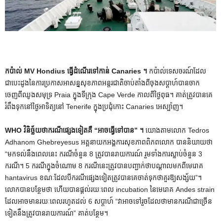
កប៉ាល់ MV Hondius ធ្វើដំណើរទៅកាន់ Canaries ។
កប៉ាល់ទេសចរណ៍ដែល
ជាបេះដូងនៃការប្រកាសអាសន្នសុខភាពអន្តរជាតិចាប់តាំងពីចុងសប្តាហ៍បានចាក
ចេញពីឈូងសមុទ្រ Praia ក្នុងទីក្រុង Cape Verde កាលពីថ្ងៃពុធ។ គាត់ត្រូវបានគេ
រំពឹងទុកនៅថ្ងៃអាទិត្យនៅ Tenerife ក្នុងប្រជុំកោះ Canaries អេស្ប៉ាញ។
WHO វិនិច្ឆ័យថាករណីផ្សេងទៀតគឺ “អាចធ្វើទៅបាន” ។
យោងតាមលោក Tedros
Adhanom Ghebreyesus អគ្គនាយកអង្គការសុខភាពពិភពលោក បាននិយាយថា
“មកទល់នឹងពេលនេះ ករណីចំនួន 8 ត្រូវបានរាយការណ៍ រួមទាំងការស្លាប់ចំនួន 3
ករណី។ 5 ករណីក្នុងចំណោម 8 ករណីនេះត្រូវបានបញ្ជាក់ថាបណ្តាលមកពីមេរោគ
hantavirus ខណៈដែលបីករណីផ្សេងទៀតត្រូវបានគេចាត់ទុកថាគួរឱ្យសង្ស័យ”។
លោកបានបន្ថែមថា ហើយបានផ្តល់រយៈពេល incubation នៃមេរោគ Andes strain
ដែលអាចមានរយៈពេលរហូតដល់ 6 សប្តាហ៍ “វាអាចទៅរួចដែលថាមានករណីជាច្រើន
ទៀតនឹងត្រូវបានរាយការណ៍” គាត់បន្ថែម។