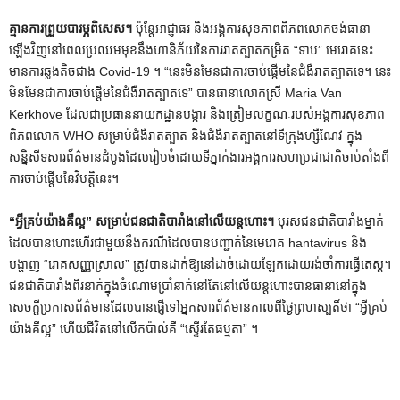
គ្មាន​ការ​ព្រួយ​បារម្ភ​ពិសេស​។
ប៉ុន្តែអាជ្ញាធរ និងអង្គការសុខភាពពិភពលោកចង់ធានា
ឡើងវិញនៅពេលប្រឈមមុខនឹងហានិភ័យនៃការរាតត្បាតកម្រិត “ទាប” មេរោគនេះ
មានការឆ្លងតិចជាង Covid-19 ។ “នេះមិនមែនជាការចាប់ផ្តើមនៃជំងឺរាតត្បាតទេ។ នេះ
មិនមែនជាការចាប់ផ្តើមនៃជំងឺរាតត្បាតទេ” បានធានាលោកស្រី Maria Van
Kerkhove ដែលជាប្រធាននាយកដ្ឋានបង្ការ និងត្រៀមលក្ខណៈរបស់អង្គការសុខភាព
ពិភពលោក WHO សម្រាប់ជំងឺរាតត្បាត និងជំងឺរាតត្បាតនៅទីក្រុងហ្សឺណែវ ក្នុង
សន្និសីទសារព័ត៌មានដំបូងដែលរៀបចំដោយទីភ្នាក់ងារអង្គការសហប្រជាជាតិចាប់តាំងពី
ការចាប់ផ្តើមនៃវិបត្តិនេះ។
“អ្វីគ្រប់យ៉ាងគឺល្អ” សម្រាប់ជនជាតិបារាំងនៅលើយន្តហោះ។
បុរសជនជាតិបារាំងម្នាក់
ដែលបានហោះហើរជាមួយនឹងករណីដែលបានបញ្ជាក់នៃមេរោគ hantavirus និង
បង្ហាញ “រោគសញ្ញាស្រាល” ត្រូវបានដាក់ឱ្យនៅដាច់ដោយឡែកដោយរង់ចាំការធ្វើតេស្ត។
ជនជាតិបារាំងពីរនាក់ក្នុងចំណោមប្រាំនាក់នៅតែនៅលើយន្តហោះបានធានានៅក្នុង
សេចក្តីប្រកាសព័ត៌មានដែលបានផ្ញើទៅអ្នកសារព័ត៌មានកាលពីថ្ងៃព្រហស្បតិ៍ថា “អ្វីគ្រប់
យ៉ាងគឺល្អ” ហើយជីវិតនៅលើកប៉ាល់គឺ “ស្ទើរតែធម្មតា” ។