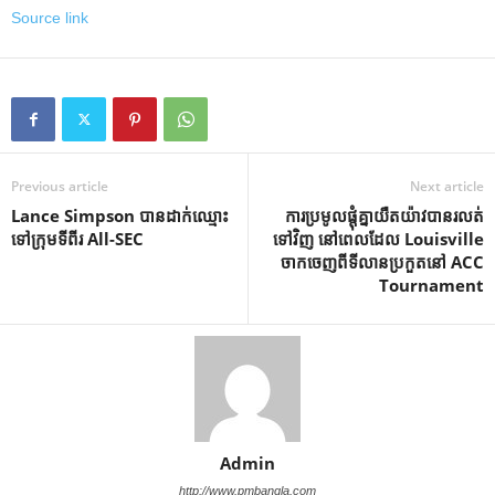
Source link
Previous article
Next article
Lance Simpson បានដាក់ឈ្មោះ
ការប្រមូលផ្តុំគ្នាយឺតយ៉ាវបានរលត់
ទៅក្រុមទីពីរ All-SEC
ទៅវិញ នៅពេលដែល Louisville
ចាកចេញពីទីលានប្រកួតនៅ ACC
Tournament
Admin
http://www.pmbangla.com