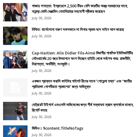
গাজায় গণহত্যা: ইস্রায়েলে 2,500 টিরও বেশি ভারতীয় অস্ত্র সরবরাহের সাথে,
নরেন্দ্র মোদি বেঞ্জামিন নেতানিয়াহুর সহযোগী স্বীকার করেছেন
July 30, 2026
নিশ্চিত: বার্সেলোনা তরুণ সফলভাবে লা লিগার প্রথম দলে সাইন আপ করেছে
July 30, 2026
Cap-Haïtien: Alix Didier Fils-Aimé বিভাগীয় পাবলিক ইউনিভার্সিটির
নেটওয়ার্কের 20 বছর উদযাপনে অংশ নিচ্ছেন হাইতি থেকে সর্বশেষ খবর: রাজনীতি,
নিরাপত্তা, অর্থনীতি, সংস্কৃতি।
July 30, 2026
একজন প্রাক্তন ফরাসি ফাইটার পাইলট চীনের সাথে “গোয়েন্দা তথ্য” এবং “জাতীয়
প্রতিরক্ষা গোপনীয়তা প্রকাশের” জন্য অভিযুক্ত
July 30, 2026
ডেট্রয়েট টাইগার্স এমএলবি অভিষেকের জন্য শীর্ষ সম্ভাবনা ম্যাক্স ক্লার্ককে ডাকবে,
রিপোর্ট বলছে
July 30, 2026
ভিডিও। $content.TitleNoTags
July 30, 2026