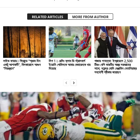
RELATED ARTICLES
MORE FROM AUTHOR
লাইভ ফায়ার। গিরোন্ডে “প্রথম দিন
লিগ 1। রেসিং ক্লাব ডি স্ট্রাসবার্গ
গাজায় গণহত্যা: ইস্রায়েলে 2,500
একটু আশাবাদী”, বিসকারোসে আগুন
ইয়োনি গোমিসকে আবার বেভারেনকে ধার
টিরও বেশি ভারতীয় অস্ত্র সরবরাহের
“নিয়ন্ত্রনে”
দিয়েছে
সাথে, নরেন্দ্র মোদি বেঞ্জামিন নেতানিয়াহুর
সহযোগী স্বীকার করেছেন