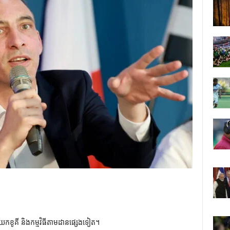
យកខូគី និងកម្មវិធីតាមដានផ្សេងទៀត។