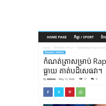
HOME PAGE
កីឡា / SPORT
ពិ
Home
ពិភពលោក / World
កំណត់ត្រាសម្រាប់ Raphaël G
ពិភពលោក / WORLD
កំណត់ត្រាសម្រាប់ 
ធ្លាយ គាត់បដិសេធវា។
By
Admin
-
May 12, 2026
17
0