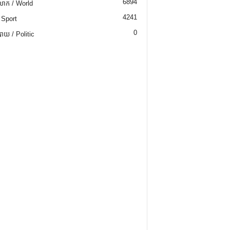
6894
ោក / World
4241
 Sport
0
យ / Politic