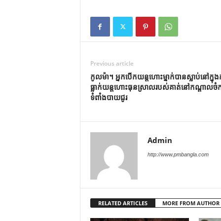
Previous article
កូលម៉ា។ អ្នកបើកយន្តហោះម្នាក់បានស្លាប់នៅក្នុង
ធ្លាក់យន្តហោះធុនស្រាលរបស់គាត់នៅកណ្តាលចំក
ទំពាំងបាយជូរ
Admin
http://www.pmbangla.com
RELATED ARTICLES
MORE FROM AUTHOR