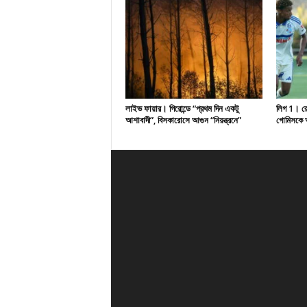
লাইভ ফায়ার। গিরোন্ডে “প্রথম দিন একটু
লিগ 1। রেসি
আশাবাদী”, বিসকারোসে আগুন “নিয়ন্ত্রনে”
গোমিসকে আ