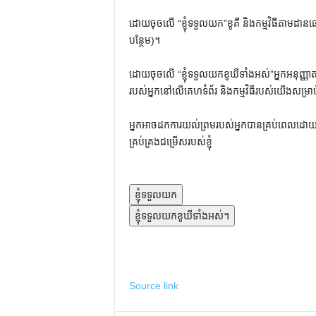
ដោយចុចលើ
“ខ្ញុំទទួលយក”
ខូគី និងកម្មវិធីតាមដ
បន្ថែម)។
ដោយចុចលើ
“ខ្ញុំទទួលយកខូឃីទាំងអស់”
អ្នកអនុញ្ញា
របស់អ្នកនៅលើគេហទំព័រ និងកម្មវិធីរបស់យើងសម្រ
អ្នកអាចដកការយល់ព្រមរបស់អ្នកបានគ្រប់ពេលដោយ
គ្រប់គ្រងជម្រើសរបស់ខ្ញុំ
ខ្ញុំទទួលយក
ខ្ញុំទទួលយកខូឃីទាំងអស់។
Source link