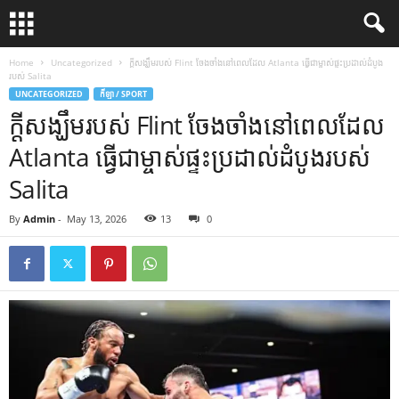
Home
Uncategorized
ក្តីសង្ឃឹមរបស់ Flint ចែងចាំងនៅពេលដែល Atlanta ធ្វើជាម្ចាស់ផ្ទះប្រដាល់ដំបូង
របស់ Salita
UNCATEGORIZED
កីឡា / SPORT
ក្តីសង្ឃឹមរបស់ Flint ចែងចាំងនៅពេលដែល
Atlanta ធ្វើជាម្ចាស់ផ្ទះប្រដាល់ដំបូងរបស់
Salita
By
Admin
-
May 13, 2026
13
0