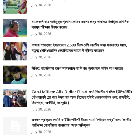
July 30, 2026
মাকে গুলি করে অভিযুক্ত প্রধান কোচের ছেলের জন্য আদালত বিলম্বিত মানসিক
স্বাস্থ্য পরীক্ষায় বিলম্ব করেছে
July 30, 2026
গাজায় গণহত্যা: ইস্রায়েলে 2,500 টিরও বেশি ভারতীয় অস্ত্র সরবরাহের সাথে,
নরেন্দ্র মোদি বেঞ্জামিন নেতানিয়াহুর সহযোগী স্বীকার করেছেন
July 30, 2026
নিশ্চিত: বার্সেলোনা তরুণ সফলভাবে লা লিগার প্রথম দলে সাইন আপ করেছে
July 30, 2026
Cap-Haïtien: Alix Didier Fils-Aimé বিভাগীয় পাবলিক ইউনিভার্সিটির
নেটওয়ার্কের 20 বছর উদযাপনে অংশ নিচ্ছেন হাইতি থেকে সর্বশেষ খবর: রাজনীতি,
নিরাপত্তা, অর্থনীতি, সংস্কৃতি।
July 30, 2026
একজন প্রাক্তন ফরাসি ফাইটার পাইলট চীনের সাথে “গোয়েন্দা তথ্য” এবং “জাতীয়
প্রতিরক্ষা গোপনীয়তা প্রকাশের” জন্য অভিযুক্ত
July 30, 2026