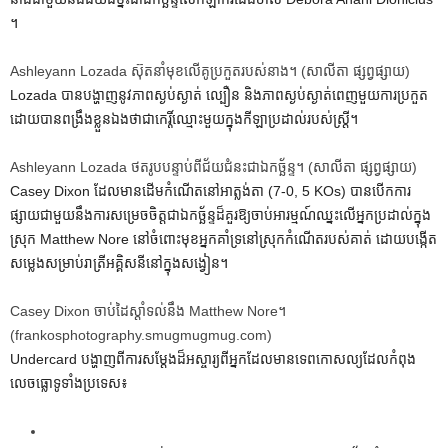
។
Ashleyann Lozada ស៊ុតនាំមុខលើគូប្រកួតរបស់នាង។
(សាលីតា ផ្សព្វផ្សាយ)
Lozada បានបង្ហាញនូវភាពស្ងប់ស្ងាត់ ល្បឿន និងភាពស្ងប់ស្ងាត់ពេញមួយការប្រកួត
ដោយបានពង្រឹងខ្លួនឯងថាជាកេរ្តិ៍ឈ្មោះមួយក្នុងកីឡាប្រដាល់របស់ស្ត្រី។
Ashleyann Lozada ថតរូបបន្ទាប់ពីជ័យជំនះជាឯកច្ឆ័ន្ទ។
(សាលីតា ផ្សព្វផ្សាយ)
Casey Dixon ដែលមានដើមកំណើតនៅអាត្លង់តា (7-0, 5 KOs) បានបើកការ
ផ្សាយជាមួយនឹងការសម្រេចចិត្តជាឯកច្ឆ័ន្ទដ៏គួរឱ្យចាប់អារម្មណ៍ឈ្នះលើអ្នកប្រដាល់ក្នុង
ស្រុក Matthew Nore នៅចំពោះមុខអ្នកគាំទ្រនៅស្រុកកំណើតរបស់គាត់ ដោយបង្កើត
សម្លេងសម្រាប់រាត្រីអគ្គិសនីនៅក្នុងសង្វៀន។
Casey Dixon ចាប់ដៃស្តាំទល់នឹង Matthew Nore។
(frankosphotography.smugmugmug.com)
Undercard បង្ហាញពីការសម្តែងដ៏អស្ចារ្យពីអ្នកដែលមានទេពកោសល្យដែលកំពុង
លេចធ្លោទូទាំងប្រទេស៖