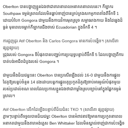
Oberlton បានបង្ហាញខ្លួនឯងថាជាតារានាពេលអនាគតនាពេលនេះ។ កីឡាករ
Southpaw ទម្ងន់ស្រាលដែលមិនធ្លាប់ចាញ់បានគ្រប់គ្រងសកម្មភាពតាំងពីទឹកទី 1
ដោយបំបែក Gongora ជាមួយនឹងកាយវិការមុតស្រួច សម្ពាធរាងកាយ និងដៃឆ្វេងដ៏
ធ្ងន់ មុនពេលទម្លាក់កីឡាករជើងចាស់ Ecuadorian ក្នុងទឹកទី 4 ។
ការជួញដូរ Atif Oberlton និង Carlos Gongora មានការប៉ះទង្គិច។
(សាលីតា
ផ្សព្វផ្សាយ)
ជ្រុងរបស់ Gongora ទីបំផុតបានបញ្ឈប់ការប្រយុទ្ធបន្ទាប់ពីទឹកទី 5 ដែលបង្ហាញពីការ
បាត់បង់អាជីពដំបូងរបស់ Gongora ។
ជាមួយនឹងជ័យជម្នះនេះ Oberlton បានប្រសើរឡើងដល់ 16-0 ជាមួយនឹងការផ្តួល
ដៃគូឱ្យសន្លប់ចំនួន 14 ដងដោយបន្តការផ្តួលគូប្រកួតដ៏គួរឱ្យចាប់អារម្មណ៍បំផុតមួយ
របស់ប្រដាល់ខណៈពេលដែលប្រកាសខ្លួនឯងថាជាកម្លាំងស្របច្បាប់នៅក្នុងផ្នែកទម្ងន់
ស្រាល។
Atif Oberlton លើកដៃឡើងបន្ទាប់ពីជ័យជំនះ TKO ។
(សាលីតា ផ្សព្វផ្សាយ)
ភ្លាម​ៗ​បន្ទាប់​ពី​ទទួល​បាន​ជ័យ​ជម្នះ Oberlton បាន​អំពាវ​នាវ​ឱ្យ​មាន​ការ​ប្រ​កួត​នា​ពេល​
អនាគត​ជាមួយ​នឹង​តារា​អង់​គ្លេស Ben Whittaker ដែល​មិន​ស្គាល់​ចាញ់​ជា​ការ​ប៉ះ​ទង្គិច