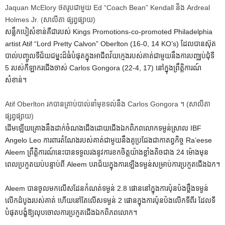
Jaquan McElory ថតរូបជាមួយ Ed “Coach Bean” Kendall និង Ardreal
Holmes Jr.
(សាលីតា ផ្សព្វផ្សាយ)
សន្លឹកបៀសំខាន់គឺជារបស់ Kings Promotions-co-promoted Philadelphia
artist Atif “Lord Pretty Calvon” Oberlton (16-0, 14 KO’s) ដែលបានស៊ុត
បាល់បញ្ចូលទីជ័យជម្នះដ៏ធំបំផុតក្នុងអាជីពវ័យក្មេងរបស់គាត់ជាមួយនឹងការបញ្ឈប់ជុំទី
5 របស់កីឡាករជើងចាស់ Carlos Gongora (22-4, 17) នៅក្នុងព្រឹត្តិការណ៍
សំខាន់។
Atif Oberlton រកបានគ្រាប់បាល់នាំមុខទល់នឹង Carlos Gongora ។
(សាលីតា
ផ្សព្វផ្សាយ)
ដើមឡើយគ្រោងនឹងដាក់ចំណងជើងដោយជើងឯកពិភពលោកទម្ងន់ស្រាល IBF
Angelo Leo ការពារតំណែងរបស់គាត់ជាមួយនឹងគូប្រជែងជាកាតព្វកិច្ច Ra’eese
Aleem ព្រឹត្តិការណ៍នេះបានទទួលរងនូវការខកចិត្តយ៉ាងខ្លាំងតិចជាង 24 ម៉ោងមុន
ពេលប្រកួតយប់បន្ទាប់ពី Aleem បរាជ័យក្នុងការឡើងទម្ងន់សម្រាប់ការប្រកួតជើងឯក។
Aleem បានចូលមកលើសដែនកំណត់ទម្ងន់ 2.8 ផោននៅក្នុងការប៉ុនប៉ងថ្លឹងទម្ងន់
លើកដំបូងរបស់គាត់ ហើយនៅតែលើសទម្ងន់ 2 ផោនក្នុងការប៉ុនប៉ងលើកទីពីរ ដែលទី
បំផុតបង្ខំឱ្យលុបចោលការប្រកួតជើងឯកពិភពលោក។