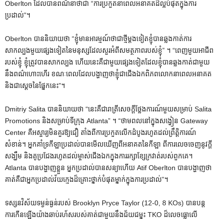
Oberlton ដែល​បាន​ពណ៌នា​ថា​ជា “ការ​ប្រ​កួត​នា​ពេល​អនាគត​ដ៏​ល្អ​បំផុត​ក្នុង​ការ​
ប្រដាល់”។
Oberlton បាននិយាយថា “ខ្ញុំមានអារម្មណ៍ថាជាថ្មីម្តងទៀតខ្ញុំបានឆ្លងកាត់ការ
សាកល្បងមួយផ្សេងទៀតនៃមនុស្សដែលសួរអំពីសមត្ថភាពរបស់ខ្ញុំ” ។ “ពេញមួយអាជីព
របស់ខ្ញុំ ខ្ញុំត្រូវបានសាកល្បង ហើយនេះគឺជាមួយផ្សេងទៀតដែលខ្ញុំបានឆ្លងកាត់ជាមួយ
នឹងពណ៌ហោះហើរ ខណៈពេលដែលបង្ហាញថាខ្ញុំជាជើងឯកពិភពលោកនាពេលអនាគត
និងជាស្តេចនៃផ្នែកនេះ”។
Dmitriy Salita បាននិយាយថា “នេះគឺជារាត្រីសេចក្តីថ្លែងការណ៍មួយសម្រាប់ Salita
Promotions និងសម្រាប់ទីក្រុង Atlanta” ។ “ថាមពលនៅក្នុងសង្វៀន Gateway
Center គឺអស្ចារ្យមិនគួរឱ្យជឿ តាំងពីការប្រកួតលើកដំបូងរហូតដល់ព្រឹត្តិការណ៍
សំខាន់។ អ្នកគាំទ្រកីឡាប្រដាល់បានមើលឃើញពីអនាគតនៃកីឡា ពីការលេចចេញនូវក្តី
សង្ឃឹម និងគូប្រជែងរហូតដល់ម្ចាស់ជើងឯកក្នុងការរក្សាខ្សែក្រវាត់របស់ពួកគេ។
Atlanta បានបង្ហាញខ្លួន អ្នកប្រដាល់បានសន្យាហើយ Atif Oberlton បានបង្ហាញថា
គាត់គឺជាអ្នកប្រដាល់វ័យក្មេងដ៏គ្រោះថ្នាក់បំផុតម្នាក់ក្នុងការប្រដាល់”។
ទស្សនវិស័យទម្ងន់ធ្ងន់របស់ Brooklyn Pryce Taylor (12-0, 8 KOs) បានបន្ត
ការកើនឡើងយ៉ាងឆាប់រហ័សរបស់គាត់ជាមួយនឹងជ័យជម្នះ TKO ដ៏លេចធ្លោលើ