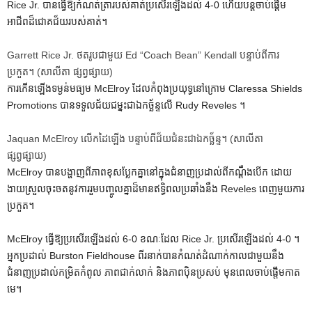
Rice Jr. បានធ្វើឱ្យកំណត់ត្រារបស់គាត់ប្រសើរឡើងដល់ 4-0 ហើយបន្តចាប់ផ្តើម
អាជីពដ៏ជោគជ័យរបស់គាត់។
Garrett Rice Jr. ថតរូបជាមួយ Ed “Coach Bean” Kendall បន្ទាប់ពីការ
ប្រកួត។
(សាលីតា ផ្សព្វផ្សាយ)
ការកើនឡើងទម្ងន់មធ្យម McElroy ដែលកំពុងប្រយុទ្ធនៅក្រោម Claressa Shields
Promotions បានទទួលជ័យជម្នះជាឯកច្ឆ័ន្ទលើ Rudy Reveles ។
Jaquan McElroy លើកដៃឡើង បន្ទាប់ពីជ័យជំនះជាឯកច្ឆ័ន្ទ។
(សាលីតា
ផ្សព្វផ្សាយ)
McElroy បានបង្ហាញពីភាពខុសប្លែកគ្នានៅក្នុងជំនាញប្រដាល់ពីកណ្តឹងបើក ដោយ
ងាយស្រួលចុះចតនូវការរួមបញ្ចូលគ្នាដ៏មានឥទ្ធិពលប្រឆាំងនឹង Reveles ពេញមួយការ
ប្រកួត។
McElroy ធ្វើឱ្យប្រសើរឡើងដល់ 6-0 ខណៈដែល Rice Jr. ប្រសើរឡើងដល់ 4-0 ។
អ្នកប្រដាល់ Burston Fieldhouse ពីរនាក់បានកំណត់ដំណាក់កាលជាមួយនឹង
ជំនាញប្រដាល់កម្រិតកំពូល ភាពជាក់លាក់ និងភាពប៉ិនប្រសប់ មុនពេលចាប់ផ្តើមកាត
មេ។