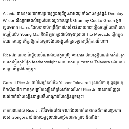
Atlanta បានទទួលយកការប្រយុទ្ធក្នុងរាត្រីក្នុងនាមជារូបតំណាងទម្ងន់ធ្ងន់ Deontay
Wilder សិល្បករថតសំឡេងដែលឈ្នះពានរង្វាន់ Grammy CeeLo Green អ្នក
ស្នងមរតក Harris ដែលបានបើកព្រឹត្តិការណ៍សំខាន់ដោយការច្រៀងចម្រៀងជាតិ តារា
ចម្រៀងរ៉េប Young Mal និងកីឡាករប្រដាល់ទម្ងន់ស្រាល Tito Mercado ស្ថិតក្នុង
ចំណោមឈ្មោះដ៏គួរឱ្យកត់សម្គាល់ដែលអង្គុយក្បែរសម្រាប់ព្រឹត្តិការណ៍នេះ។
Rice Jr. បានចាប់ផ្តើមយប់នេះដោយបង្ហាញឱ្យ Atlanta ថាហេតុអ្វីបានជាគាត់ជាអ្នក
មានសង្ឃឹមក្នុងផ្នែក featherweight ដោយយកឈ្នះ Yesner Talavera ដោយការ
សម្រេចចិត្តជាឯកច្ឆ័ន្ទ។
Garrett Rice Jr. ចាប់ដៃស្តាំទល់នឹង Yesner Talavera។
(សាលីតា ផ្សព្វផ្សាយ)
ពីកណ្តឹងបើក ភាពខុសគ្នានៃល្បឿនគឺខ្លាំងនៅពេលដែល Rice Jr. បានរកឃើញជួរ
របស់គាត់យ៉ាងលឿនជាមួយនឹងកណ្តាប់ដៃលឿនដូចរន្ទះ។
ការការពាររបស់ Rice Jr. ក៏រឹងមាំផងដែរ ខណៈដែលគាត់បានគេចពីការវាយប្រហារ
របស់ Gongora យ៉ាងងាយស្រួលដោយប្រើចលនាក្បាល និងជើង។