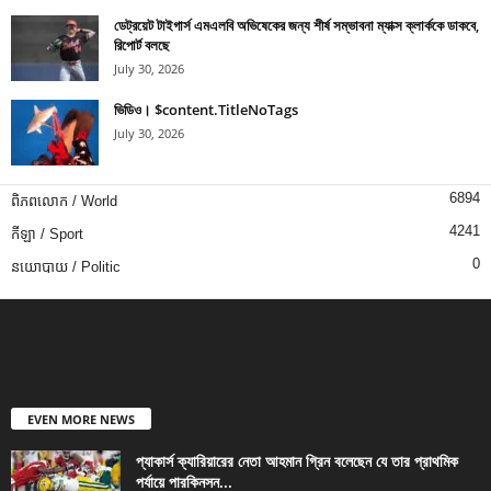
ডেট্রয়েট টাইগার্স এমএলবি অভিষেকের জন্য শীর্ষ সম্ভাবনা ম্যাক্স ক্লার্ককে ডাকবে,
রিপোর্ট বলছে
July 30, 2026
ভিডিও। $content.TitleNoTags
July 30, 2026
6894
ពិភពលោក / World
4241
កីឡា / Sport
0
នយោបាយ / Politic
EVEN MORE NEWS
প্যাকার্স ক্যারিয়ারের নেতা আহমান গ্রিন বলেছেন যে তার প্রাথমিক
পর্যায়ে পারকিনসন...