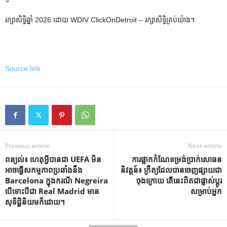
រក្សាសិទ្ធិឆ្នាំ 2026 ដោយ WDIV ClickOnDetroit – រក្សាសិទ្ធិគ្រប់យ៉ាង។
Source link
Previous article
Next article
ពន្យល់៖ ហេតុអ្វីបានជា UEFA មិន
ការផ្អាកកំណែទម្រង់ប្រាក់សោធន
អាចធ្វើសកម្មភាពប្រឆាំងនឹង
និវត្តន៍៖ ក្រឹត្យដែលបានចេញផ្សាយជា
Barcelona ក្នុងករណី Negreira
ចុងក្រោយ តើនេះពិតជាផ្លាស់ប្តូរ
បើទោះបីជា Real Madrid មាន
សម្រាប់អ្នក
សុទិដ្ឋិនិយមក៏ដោយ។