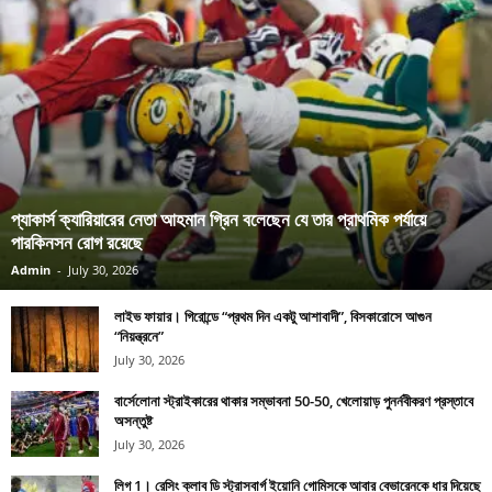
প্যাকার্স ক্যারিয়ারের নেতা আহমান গ্রিন বলেছেন যে তার প্রাথমিক পর্যায়ে
পারকিনসন রোগ রয়েছে
Admin
-
July 30, 2026
লাইভ ফায়ার। গিরোন্ডে “প্রথম দিন একটু আশাবাদী”, বিসকারোসে আগুন
“নিয়ন্ত্রনে”
July 30, 2026
বার্সেলোনা স্ট্রাইকারের থাকার সম্ভাবনা 50-50, খেলোয়াড় পুনর্নবীকরণ প্রস্তাবে
অসন্তুষ্ট
July 30, 2026
লিগ 1। রেসিং ক্লাব ডি স্ট্রাসবার্গ ইয়োনি গোমিসকে আবার বেভারেনকে ধার দিয়েছে