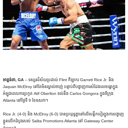
អាត្លង់តា, GA
– ទស្សនវិស័យប្រដាល់ Flint កីឡាករ Garrett Rice Jr. និង
Jaquan McElroy នៅតែមិនស្គាល់ចាញ់ បន្ទាប់ពីបង្ហាញការសំដែងលេចធ្លោក្នុង
អំឡុងពេលការប្រកួត Atif Oberlton ទល់នឹង Carlos Gongora ក្នុងទីក្រុង
Atlanta នៅថ្ងៃទី 9 ខែឧសភា។
Rice Jr. (4-0) និង McElroy (6-0) បានប្រយុទ្ធគ្នានៅលើសន្លឹកបៀរក្នុងការបង្ហាញ
ខ្លួនលើកដំបូងរបស់ Salita Promotions Atlanta នៅ Gateway Center
Arena។