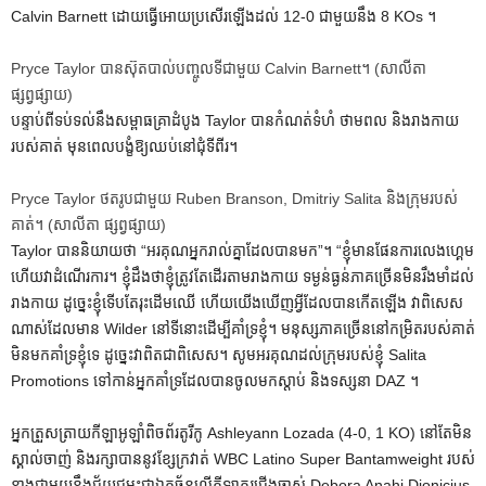
Calvin Barnett ដោយធ្វើអោយប្រសើរឡើងដល់ 12-0 ជាមួយនឹង 8 KOs ។
Pryce Taylor បាន​ស៊ុត​បាល់​បញ្ចូល​ទី​ជាមួយ Calvin Barnett។
(សាលីតា
ផ្សព្វផ្សាយ)
បន្ទាប់ពីទប់ទល់នឹងសម្ពាធគ្រាដំបូង Taylor បានកំណត់ទំហំ ថាមពល និងរាងកាយ
របស់គាត់ មុនពេលបង្ខំឱ្យឈប់នៅជុំទីពីរ។
Pryce Taylor ថតរូបជាមួយ Ruben Branson, Dmitriy Salita និងក្រុមរបស់
គាត់។
(សាលីតា ផ្សព្វផ្សាយ)
Taylor បាន​និយាយ​ថា “អរគុណ​អ្នក​រាល់​គ្នា​ដែល​បាន​មក”។ “ខ្ញុំមានផែនការលេងហ្គេម
ហើយវាដំណើរការ។ ខ្ញុំដឹងថាខ្ញុំត្រូវតែដើរតាមរាងកាយ ទម្ងន់ធ្ងន់ភាគច្រើនមិនរឹងមាំដល់
រាងកាយ ដូច្នេះខ្ញុំទើបតែរុះដើមឈើ ហើយយើងឃើញអ្វីដែលបានកើតឡើង វាពិសេស
ណាស់ដែលមាន Wilder នៅទីនោះដើម្បីគាំទ្រខ្ញុំ។ មនុស្សភាគច្រើននៅកម្រិតរបស់គាត់
មិនមកគាំទ្រខ្ញុំទេ ដូច្នេះវាពិតជាពិសេស។ សូមអរគុណដល់ក្រុមរបស់ខ្ញុំ Salita
Promotions ទៅកាន់អ្នកគាំទ្រដែលបានចូលមកស្តាប់ និងទស្សនា DAZ ។
អ្នកត្រួសត្រាយកីឡាអូឡាំពិចព័រតូរីកូ Ashleyann Lozada (4-0, 1 KO) នៅតែមិន
ស្គាល់ចាញ់ និងរក្សាបាននូវខ្សែក្រវាត់ WBC Latino Super Bantamweight របស់
នាងជាមួយនឹងជ័យជម្នះជាឯកច្ឆ័ន្ទលើកីឡាករជើងចាស់ Debora Anahi Dionicius