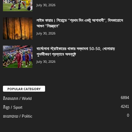
July 30, 2026
লাইভ ফায়ার। গিরোন্ডে “প্রথম দিন একটু আশাবাদী”, বিসকারোসে
আগুন “নিয়ন্ত্রনে”
July 30, 2026
বার্সেলোনা স্ট্রাইকারের থাকার সম্ভাবনা 50-50, খেলোয়াড়
পুনর্নবীকরণ প্রস্তাবে অসন্তুষ্ট
July 30, 2026
POPULAR CATEGORY
6894
ពិភពលោក / World
4241
កីឡា / Sport
0
នយោបាយ / Politic