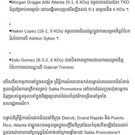
Morgan Griggie របស់ Atlanta (9-1, 6 KOs) ទទួលបានជ័យជំនះ TKO
ដ៏គួរឱ្យចាប់អារម្មណ៍ ដោយធ្វើអោយប្រសើរឡើងដល់ 9-1 ជាមួយនឹង 6 KOs ។
Hakim Lopez (16-1, 9 KOs) ទទួលបានជ័យជម្នះក្នុងការសម្រេចចិត្តបំបែក
ដ៏លំបាកលើ Ashton Sykes ។
Julio Gomez (8-3-2, 6 KOs) បាន​បិទ​កាត​ក្រោម​ដោយ​ការ​សម្រេច​ចិត្ត​
បំបែក​ការ​យក​ឈ្នះ​លើ Gabriel Triminio
លើសពីសកម្មភាពនៅក្នុងសង្វៀន ព្រឹត្តិការណ៍នេះបានកត់សម្គាល់ពេលវេលាដ៏សំខាន់
មួយទៀតនៃការពង្រីកសម្រាប់ Salita Promotions នៅពេលដែលក្រុមហ៊ុនបន្តការ
ជំរុញរបស់ខ្លួនចូលទៅក្នុងទីផ្សារប្រដាល់ដែលកំពុងរីកចម្រើននៅទូទាំង
សហរដ្ឋអាមេរិក។
បន្ទាប់ពីព្រឹត្តិការណ៍ជោគជ័យនៅទីក្រុង Detroit, Grand Rapids និង Puerto
Rico, Atlanta ឥឡូវនេះបានចូលរួមក្នុងបញ្ជីនៃទីក្រុងដែលកំពុងកើនឡើងដែលដាក់
ខ្លួនឯងជាគោលដៅប្រយុទ្ធដ៏សំខាន់នៅក្រោមផ្ទាំងបដា Salita Promotions។