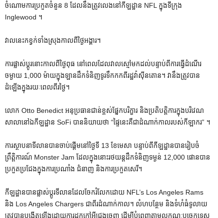
ចំណោមការប្រកួតចំនួន 8 ដែលនឹងត្រូវលេងនៅកីឡដ្ឋាន NFL ក្នុងទីក្រុង
Inglewood ។
វាល​នេះ​កខ្វក់​ទាំង​ស្រុង​កាល​ពី​ថ្ងៃ​អង្គារ។
ការផ្លាស់ប្តូរនោះកាលពីថ្ងៃពុធ នៅពេលដែលវាលស្មៅមកដល់បន្ទាប់ពីការធ្វើដំណើរ
ចម្ងាយ 1,000 ម៉ាយក្នុងឡានដឹកទំនិញទូរទឹកកកពីរដ្ឋវ៉ាស៊ីនតោន។ វានឹងត្រូវបាន
ដំឡើងក្នុងរយៈពេលពីរថ្ងៃ។
លោក Otto Benedict អនុប្រធានជាន់ខ្ពស់ផ្នែកបរិក្ខារ និងប្រតិបត្តិការក្នុងបរិវេណ
សាលានៅឯកីឡដ្ឋាន SoFi បាននិយាយថា “ផ្ទៃនេះគឺជាដំណាក់កាលរបស់កីឡាករ” ។
ការស្ថាបនាទីលានបានចាប់ផ្តើមនៅថ្ងៃទី 13 ខែមេសា បន្ទាប់ពីកីឡដ្ឋានបានរៀបចំ
ព្រឹត្តិការណ៍ Monster Jam ដែលក្នុងនោះរថយន្តដឹកទំនិញទម្ងន់ 12,000 ផោនបាន
ប្រកួតប្រជែងក្នុងការប្រណាំង ជំនាញ និងការប្រកួតសេរី។
កីឡដ្ឋានបានផ្លាស់ប្តូរទីលានដែលចែករំលែកដោយ NFL’s Los Angeles Rams
និង Los Angeles Chargers ជាពីរដំណាក់កាល។ លំហបន្ថែម និងទំហំធំទូលាយ
ត្រូវបានបង្កើតឡើងដោយការដកកៅអីជ្រុងចេញ ដើម្បីបំពេញតាមលក្ខណៈបច្ចេកទេស