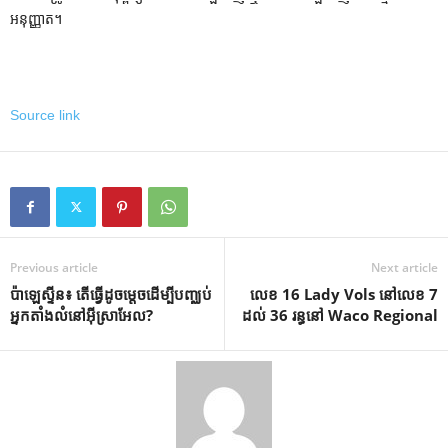
អនុញ្ញាត។
Source link
Previous article
Next article
ប៉ាឡេស្ទីន៖ តើធ្វើដូចម្តេចដើម្បីបញ្ឈប់
លេខ 16 Lady Vols នៅលេខ 7
អ្នកតាំងលំនៅអ៊ីស្រាអែល?
ដល់ 36 រន្ធនៅ Waco Regional