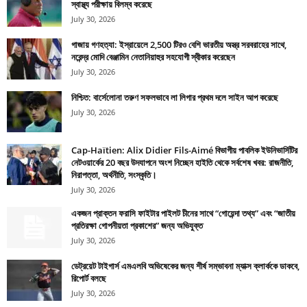
স্বাস্থ্য পরীক্ষায় বিলম্ব করেছে
July 30, 2026
গাজায় গণহত্যা: ইস্রায়েলে 2,500 টিরও বেশি ভারতীয় অস্ত্র সরবরাহের সাথে,
নরেন্দ্র মোদি বেঞ্জামিন নেতানিয়াহুর সহযোগী স্বীকার করেছেন
July 30, 2026
নিশ্চিত: বার্সেলোনা তরুণ সফলভাবে লা লিগার প্রথম দলে সাইন আপ করেছে
July 30, 2026
Cap-Haïtien: Alix Didier Fils-Aimé বিভাগীয় পাবলিক ইউনিভার্সিটির
নেটওয়ার্কের 20 বছর উদযাপনে অংশ নিচ্ছেন হাইতি থেকে সর্বশেষ খবর: রাজনীতি,
নিরাপত্তা, অর্থনীতি, সংস্কৃতি।
July 30, 2026
একজন প্রাক্তন ফরাসি ফাইটার পাইলট চীনের সাথে “গোয়েন্দা তথ্য” এবং “জাতীয়
প্রতিরক্ষা গোপনীয়তা প্রকাশের” জন্য অভিযুক্ত
July 30, 2026
ডেট্রয়েট টাইগার্স এমএলবি অভিষেকের জন্য শীর্ষ সম্ভাবনা ম্যাক্স ক্লার্ককে ডাকবে,
রিপোর্ট বলছে
July 30, 2026