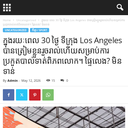
Home
Uncategorized
ក្នុងរយៈពេល 30 ថ្ងៃ ទីក្រុង Los Angeles បានត្រៀមខ្លួនរួចរាល់ហើយសម្រាប់ការ
ប្រកួតបាល់ទាត់ពិភពលោក។ ផ្ទៃលេង? មិនទាន់
UNCATEGORIZED
កីឡា / SPORT
ក្នុងរយៈពេល 30 ថ្ងៃ ទីក្រុង Los Angeles
បានត្រៀមខ្លួនរួចរាល់ហើយសម្រាប់ការ
ប្រកួតបាល់ទាត់ពិភពលោក។ ផ្ទៃលេង? មិន
ទាន់
By
Admin
-
May 12, 2026
15
0