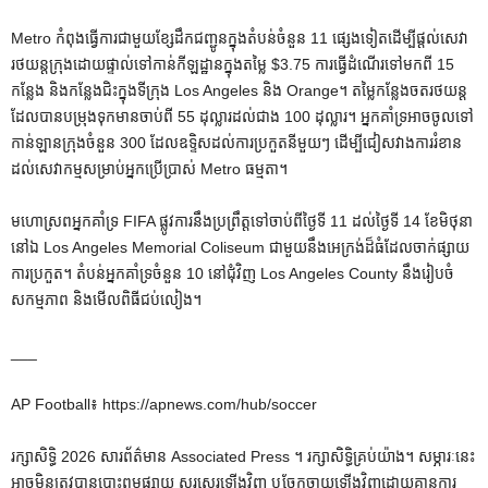
Metro កំពុងធ្វើការជាមួយខ្សែដឹកជញ្ជូនក្នុងតំបន់ចំនួន 11 ផ្សេងទៀតដើម្បីផ្តល់សេវា
រថយន្តក្រុងដោយផ្ទាល់ទៅកាន់កីឡដ្ឋានក្នុងតម្លៃ $3.75 ការធ្វើដំណើរទៅមកពី 15
កន្លែង និងកន្លែងជិះក្នុងទីក្រុង Los Angeles និង Orange។ តម្លៃ​កន្លែង​ចត​រថយន្ត​
ដែល​បាន​បម្រុង​ទុក​មាន​ចាប់ពី 55 ដុល្លារ​ដល់​ជាង 100 ដុល្លារ។ អ្នកគាំទ្រអាចចូលទៅ
កាន់ឡានក្រុងចំនួន 300 ដែលឧទ្ទិសដល់ការប្រកួតនីមួយៗ ដើម្បីជៀសវាងការរំខាន
ដល់សេវាកម្មសម្រាប់អ្នកប្រើប្រាស់ Metro ធម្មតា។
មហោស្រពអ្នកគាំទ្រ FIFA ផ្លូវការនឹងប្រព្រឹត្តទៅចាប់ពីថ្ងៃទី 11 ដល់ថ្ងៃទី 14 ខែមិថុនា
នៅឯ Los Angeles Memorial Coliseum ជាមួយនឹងអេក្រង់ដ៏ធំដែលចាក់ផ្សាយ
ការប្រកួត។ តំបន់អ្នកគាំទ្រចំនួន 10 នៅជុំវិញ Los Angeles County នឹងរៀបចំ
សកម្មភាព និងមើលពិធីជប់លៀង។
___
AP Football៖ https://apnews.com/hub/soccer
រក្សាសិទ្ធិ 2026 សារព័ត៌មាន Associated Press ។ រក្សាសិទ្ធិគ្រប់យ៉ាង។ សម្ភារៈនេះ
អាចមិនត្រូវបានបោះពុម្ពផ្សាយ សរសេរឡើងវិញ ឬចែកចាយឡើងវិញដោយគ្មានការ