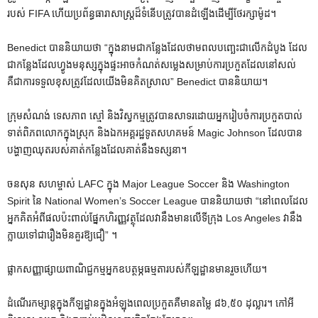
របស់ FIFA ហើយប្រព័ន្ធធារាសាស្រ្តដ៏ទំនើបត្រូវបានដំឡើងដើម្បីថែរក្សាម៉ូដ។
Benedict បាននិយាយថា “ក្នុងនាមជាកន្លែងដែលថាមពលបញ្ឆេះជាលើកដំបូង ដែល
ជាកន្លែងដែលហ្វូងមនុស្សក្នុងផ្ទះអាចកំណត់សម្លេងសម្រាប់ការប្រកួតដែលនៅសល់
គឺជាការទទួលខុសត្រូវដែលយើងមិនគិតស្រាល” Benedict បាននិយាយ។
ក្រុមសំណង់ ទេសភាព ស្មៅ និងវិស្វកម្មត្រូវបានសាទរដោយអ្នករៀបចំការប្រកួតបាល់
ទាត់ពិភពលោកក្នុងស្រុក និងឯកអគ្គរដ្ឋទូតសហគមន៍ Magic Johnson ដែលបាន
បង្ហាញឈុតរបស់គាត់កន្លែងដែលគាត់នឹងទស្សនា។
ចនសុន សហម្ចាស់ LAFC ក្នុង Major League Soccer និង Washington
Spirit នៃ National Women’s Soccer League បាននិយាយថា “នៅពេលដែល
អ្នកគិតអំពីផលប៉ះពាល់ផ្នែកហិរញ្ញវត្ថុដែលវានឹងមានលើទីក្រុង Los Angeles វានឹង
ក្លាយទៅជារឿងមិនគួរឱ្យជឿ” ។
ផ្លាកសញ្ញាផ្សាយពាណិជ្ជកម្មអ្នកឧបត្ថម្ភធម្មតារបស់កីឡដ្ឋានមានរួចហើយ។
ដំណើរ​កម្សាន្ត​ក្នុង​កីឡដ្ឋាន​ក្នុង​អំឡុង​ពេល​ប្រកួត​គឺ​មាន​តម្លៃ ៨៦,៥០ ដុល្លារ។ កៅអី