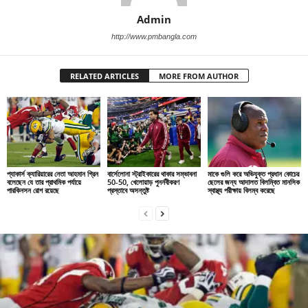
Admin
http://www.pmbangla.com
RELATED ARTICLES
MORE FROM AUTHOR
প্যাকার্স ক্যারিয়ারের নেতা আহমান গ্রিন
বার্সেলোনা স্ট্রাইকারের থাকার সম্ভাবনা
মাকে গুলি করে অভিযুক্ত প্রধান কোচের
বলেছেন যে তার প্রাথমিক পর্যায়ে
50-50, খেলোয়াড় পুনর্নবীকরণ
ছেলের জন্য আদালত বিলম্বিত মানসিক
পারকিনসন রোগ রয়েছে
প্রস্তাবে অসন্তুষ্ট
স্বাস্থ্য পরীক্ষায় বিলম্ব করেছে