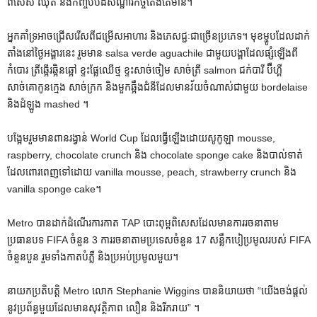
ពិសេស ឈុត និងកញ្ចប់បដិសណ្ឋារកិច្ចតែងតែមាន។
អ្នកគាំទ្រអាចជ្រើសរើសពីជម្រើសអាហារ និងភេសជ្ជៈជាច្រើនប្រភេទ។ មុខម្ហូបដែលដាក់
តាំងនៅថ្ងៃអង្គារនេះ រួមមាន salsa verde aguachile ជាមួយបង្គាដែលផ្សំឡើងពី
កំបោរ ត្រីឆ្អើរឆ្អិនឆ្អៅ ខ្ទះផ្លែឈើថ្ម ខ្ទះសាច់ចៀម សាច់ត្រី salmon ជក់បារី ប៊ឺហ្គឺ
សាច់គោកូនក្មេង សាច់ក្រក និងមួកឆ្អឹងជំនីដែលមានវ័យចំណាស់ជាមួយ bordelaise
និងដំឡូង mashed ។
បង្អែមរួមមានពានរង្វាន់ World Cup ដែលធ្វើឡើងដោយសូកូឡា mousse,
raspberry, chocolate crunch និង chocolate sponge cake និងបាល់ទាត់
ដែលពោរពេញទៅដោយ vanilla mousse, peach, strawberry crunch និង
vanilla sponge cake។
Metro បានដាក់ដំណើរការកាត TAP បោះពុម្ពពិសេសដែលមានការរចនាតាម
ប្រធានបទ FIFA ចំនួន 3 ការរចនាតាមប្រទេសចំនួន 17 សន្លឹកបៀប្រមូលរបស់ FIFA
ចំនួនបួន រួមទាំងកាតបំភ្លឺ និងប្រអប់ប្រមូលមួយ។
នាយកប្រតិបត្តិ Metro លោក Stephanie Wiggins បាននិយាយថា “យើងចង់ផ្តល់
នូវប្រព័ន្ធមួយដែលមានសុវត្ថិភាព លឿន និងរីករាយ” ។