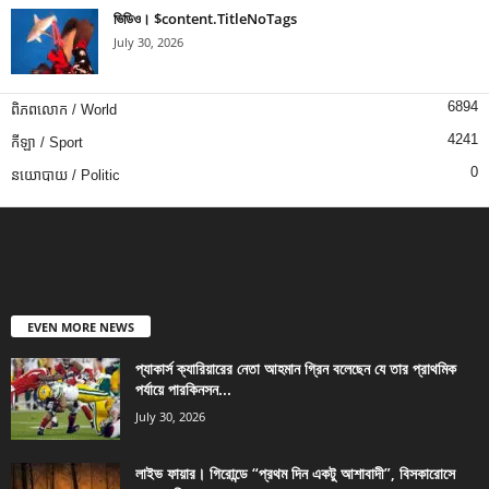
ভিডিও। $content.TitleNoTags
July 30, 2026
6894
ពិភពលោក / World
4241
កីឡា / Sport
0
នយោបាយ / Politic
EVEN MORE NEWS
প্যাকার্স ক্যারিয়ারের নেতা আহমান গ্রিন বলেছেন যে তার প্রাথমিক
পর্যায়ে পারকিনসন...
July 30, 2026
লাইভ ফায়ার। গিরোন্ডে “প্রথম দিন একটু আশাবাদী”, বিসকারোসে