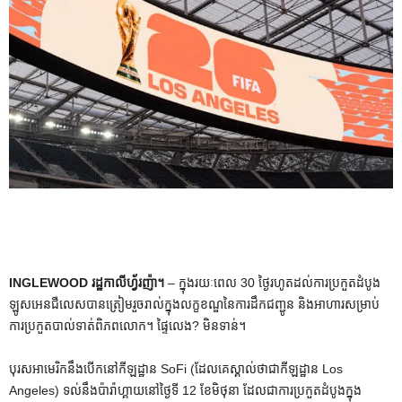
INGLEWOOD រដ្ឋកាលីហ្វ័រញ៉ា។
– ក្នុងរយៈពេល 30 ថ្ងៃរហូតដល់ការប្រកួតដំបូង
ឡូសអេនជឺលេសបានត្រៀមរួចរាល់ក្នុងលក្ខខណ្ឌនៃការដឹកជញ្ជូន និងអាហារសម្រាប់
ការប្រកួតបាល់ទាត់ពិភពលោក។ ផ្ទៃលេង? មិនទាន់។
បុរសអាមេរិកនឹងបើកនៅកីឡដ្ឋាន SoFi (ដែលគេស្គាល់ថាជាកីឡដ្ឋាន Los
Angeles) ទល់នឹងប៉ារ៉ាហ្គាយនៅថ្ងៃទី 12 ខែមិថុនា ដែលជាការប្រកួតដំបូងក្នុង