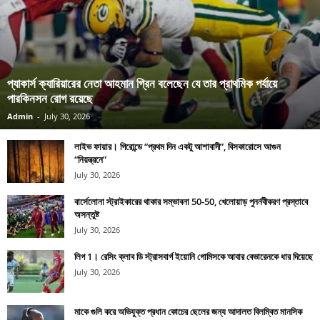
প্যাকার্স ক্যারিয়ারের নেতা আহমান গ্রিন বলেছেন যে তার প্রাথমিক পর্যায়ে
পারকিনসন রোগ রয়েছে
Admin
-
July 30, 2026
লাইভ ফায়ার। গিরোন্ডে “প্রথম দিন একটু আশাবাদী”, বিসকারোসে আগুন
“নিয়ন্ত্রনে”
July 30, 2026
বার্সেলোনা স্ট্রাইকারের থাকার সম্ভাবনা 50-50, খেলোয়াড় পুনর্নবীকরণ প্রস্তাবে
অসন্তুষ্ট
July 30, 2026
লিগ 1। রেসিং ক্লাব ডি স্ট্রাসবার্গ ইয়োনি গোমিসকে আবার বেভারেনকে ধার দিয়েছে
July 30, 2026
মাকে গুলি করে অভিযুক্ত প্রধান কোচের ছেলের জন্য আদালত বিলম্বিত মানসিক