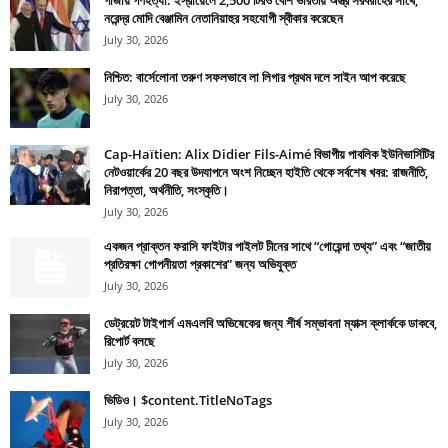
গাজায় গণহত্যা: ইস্রায়েলে 2,500 টিরও বেশি ভারতীয় অস্ত্র সরবরাহের সাথে,
নরেন্দ্র মোদি বেঞ্জামিন নেতানিয়াহুর সহযোগী স্বীকার করেছেন
July 30, 2026
নিশ্চিত: বার্সেলোনা তরুণ সফলভাবে লা লিগার প্রথম দলে সাইন আপ করেছে
July 30, 2026
Cap-Haïtien: Alix Didier Fils-Aimé বিভাগীয় পাবলিক ইউনিভার্সিটির
নেটওয়ার্কের 20 বছর উদযাপনে অংশ নিচ্ছেন হাইতি থেকে সর্বশেষ খবর: রাজনীতি,
নিরাপত্তা, অর্থনীতি, সংস্কৃতি।
July 30, 2026
একজন প্রাক্তন ফরাসি ফাইটার পাইলট চীনের সাথে “গোয়েন্দা তথ্য” এবং “জাতীয়
প্রতিরক্ষা গোপনীয়তা প্রকাশের” জন্য অভিযুক্ত
July 30, 2026
ডেট্রয়েট টাইগার্স এমএলবি অভিষেকের জন্য শীর্ষ সম্ভাবনা ম্যাক্স ক্লার্ককে ডাকবে,
রিপোর্ট বলছে
July 30, 2026
ভিডিও। $content.TitleNoTags
July 30, 2026