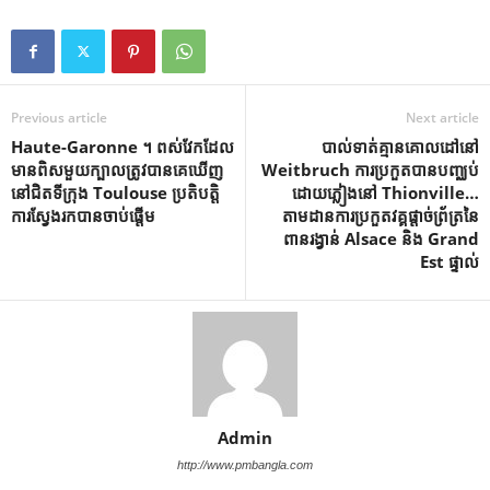
Previous article
Next article
Haute-Garonne ។ ពស់វែកដែល
បាល់ទាត់គ្មានគោលដៅនៅ
មានពិសមួយក្បាលត្រូវបានគេឃើញ
Weitbruch ការប្រកួតបានបញ្ឈប់
នៅជិតទីក្រុង Toulouse ប្រតិបត្តិ
ដោយភ្លៀងនៅ Thionville…
ការស្វែងរកបានចាប់ផ្តើម
តាមដានការប្រកួតវគ្គផ្តាច់ព្រ័ត្រនៃ
ពានរង្វាន់ Alsace និង Grand
Est ផ្ទាល់
Admin
http://www.pmbangla.com