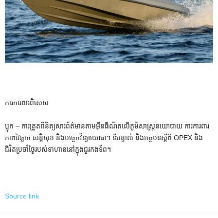
ការការពារពិសេស
ប្លុក – ការត្រួតពិនិត្យសារព័ត៌មានតាមអ៊ីនធឺណិតលើភូមិសាស្ត្រនយោបាយ ការការពារ
ភាពវៃឆ្លាត សន្តិសុខ និងបច្ចេកវិទ្យាយោធា។ ទីបន្ទាល់ និងអត្ថបទស្តីពី OPEX និង
ជីវិតប្រចាំថ្ងៃរបស់ទាហាននៅក្នុងជួរកងទ័ព។
Source link