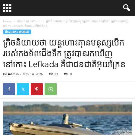
Home
ពិភពលោក / World
ក្រិចនិយាយថា យន្តហោះគ្មានមនុស្សបើករបស់កងទ័ពជើងទឹក ត្រូវបានរកឃើញ
នៅកោះ Lefkada គឺជាជនជាតិអ៊ុយក្រែន
ពិភពលោក / WORLD
ក្រិចនិយាយថា យន្តហោះគ្មានមនុស្សបើក
របស់កងទ័ពជើងទឹក ត្រូវបានរកឃើញ
នៅកោះ Lefkada គឺជាជនជាតិអ៊ុយក្រែន
By
Admin
-
May 14, 2026
13
0