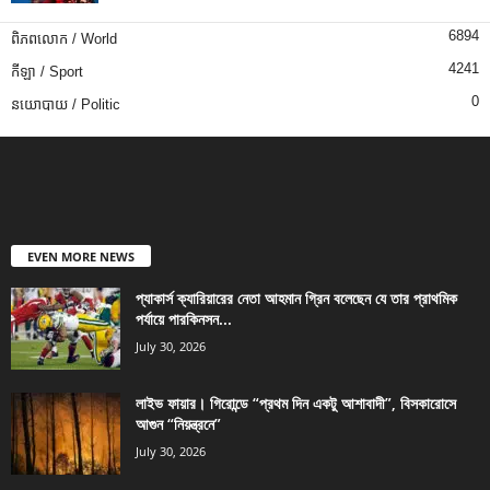
6894
ពិភពលោក / World
4241
កីឡា / Sport
0
នយោបាយ / Politic
EVEN MORE NEWS
প্যাকার্স ক্যারিয়ারের নেতা আহমান গ্রিন বলেছেন যে তার প্রাথমিক
পর্যায়ে পারকিনসন...
July 30, 2026
লাইভ ফায়ার। গিরোন্ডে “প্রথম দিন একটু আশাবাদী”, বিসকারোসে
আগুন “নিয়ন্ত্রনে”
July 30, 2026