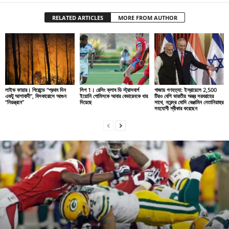
RELATED ARTICLES
MORE FROM AUTHOR
লাইভ ফায়ার। গিরোন্ডে “প্রথম দিন
লিগ 1। রেসিং ক্লাব ডি স্ট্রাসবার্গ
গাজায় গণহত্যা: ইস্রায়েলে 2,500
একটু আশাবাদী”, বিসকারোসে আগুন
ইয়োনি গোমিসকে আবার বেভারেনকে ধার
টিরও বেশি ভারতীয় অস্ত্র সরবরাহের
“নিয়ন্ত্রনে”
দিয়েছে
সাথে, নরেন্দ্র মোদি বেঞ্জামিন নেতানিয়াহুর
সহযোগী স্বীকার করেছেন