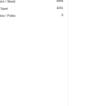
6894
ោក / World
4241
 Sport
0
យ / Politic