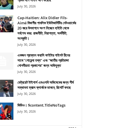
প্রথম দলে সাইন আপ করেছে
July 30, 2026
Cap-Haïtien: Alix Didier Fils-
Aimé বিভাগীয় পাবলিক ইউনিভার্সিটির নেটওয়ার্কের
20 বছর উদযাপনে অংশ নিচ্ছেন হাইতি থেকে
সর্বশেষ খবর: রাজনীতি, নিরাপত্তা, অর্থনীতি,
সংস্কৃতি।
July 30, 2026
একজন প্রাক্তন ফরাসি ফাইটার পাইলট চীনের
সাথে “গোয়েন্দা তথ্য” এবং “জাতীয় প্রতিরক্ষা
গোপনীয়তা প্রকাশের” জন্য অভিযুক্ত
July 30, 2026
ডেট্রয়েট টাইগার্স এমএলবি অভিষেকের জন্য শীর্ষ
সম্ভাবনা ম্যাক্স ক্লার্ককে ডাকবে, রিপোর্ট বলছে
July 30, 2026
ভিডিও। $content.TitleNoTags
July 30, 2026