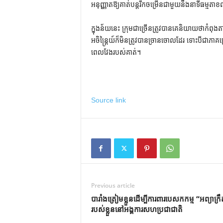
អនុញ្ញាតឱ្យគាត់បន្តរីកចម្រើនជាមួយនឹងនាទីធម
ក្នុងន័យនេះ ក្រុមជាច្រើនត្រូវបានគេនិយាយថាកំព
អចិន្រ្តៃយ៍ក៏មិនត្រូវបានច្រានចោលដែរ ទោះបីជ
ពេលវែងរបស់គាត់។
Source link
Previous article
បារាំងត្រៀមខ្លួនដើម្បីការពារបេសកកម្ម “អព្យាក្រ
របស់ខ្លួននៅអង្គការសហប្រជាជាតិ