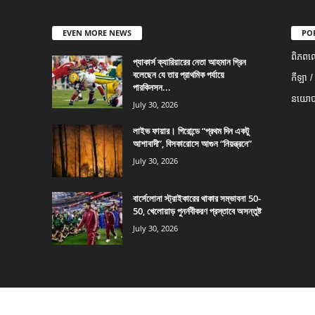
EVEN MORE NEWS
PO
ពិភពល
প্যাকার্স ক্যারিয়ারের নেতা আহমান গ্রিন
বলেছেন যে তার প্রাথমিক পর্যায়ে
កីឡា /
পারকিনসন...
នយោបា
July 30, 2026
লাইভ ফায়ার। গিরোন্ডে “প্রথম দিন একটু
আশাবাদী”, বিসকারোসে আগুন “নিয়ন্ত্রনে”
July 30, 2026
বার্সেলোনা স্ট্রাইকারের থাকার সম্ভাবনা 50-
50, খেলোয়াড় পুনর্নবীকরণ প্রস্তাবে অসন্তুষ্ট
July 30, 2026