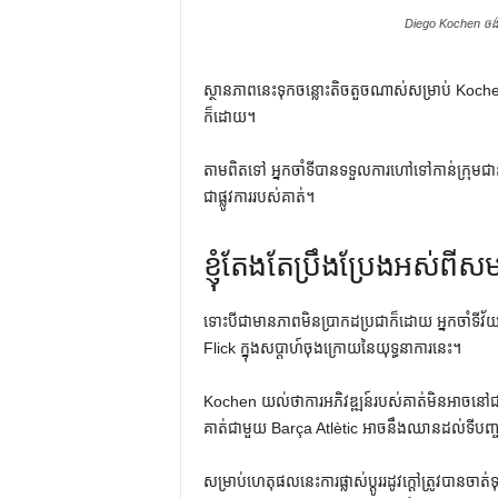
Diego Kochen ចង់
ស្ថានភាពនេះទុកចន្លោះតិចតួចណាស់សម្រាប់ Koche
ក៏ដោយ។
តាមពិតទៅ អ្នកចាំទីបានទទួលការហៅទៅកាន់ក្រុមជាន់ខ
ជាផ្លូវការរបស់គាត់។
ខ្ញុំតែងតែប្រឹងប្រែងអស់ពីស
ទោះបីជាមានភាពមិនប្រាកដប្រជាក៏ដោយ អ្នកចាំទីវ័យ
Flick ក្នុងសប្តាហ៍ចុងក្រោយនៃយុទ្ធនាការនេះ។
Kochen យល់ថាការអភិវឌ្ឍន៍របស់គាត់មិនអាចនៅជ
គាត់ជាមួយ Barça Atlètic អាចនឹងឈានដល់ទីបញ្ច
សម្រាប់ហេតុផលនេះការផ្លាស់ប្តូររដូវក្តៅត្រូវបានចា