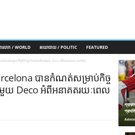
ភពលោក / WORLD
នយោបាយ / POLITIC
FEATURED
បានកំណត់សម្រាប់កិច្ចពិភាក្សាកំណត់អាជីពជាមួយ Deco អំពីអនាគតរយៈពេលវែង
Barcelona បានកំណត់សម្រាប់កិច្ច
ជាមួយ Deco អំពីអនាគតរយៈពេល
প্যাকা
প্রাথম
Admi