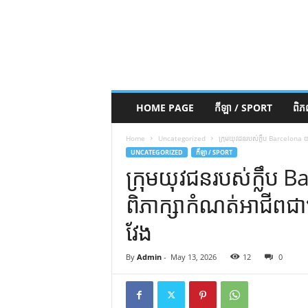
HOME PAGE
កីឡា / SPORT
ពិ
Home
Uncategorized
ក្រុមយុវជនរបស់ក្លឹប Barcelona 
UNCATEGORIZED
កីឡា / SPORT
ក្រុមយុវជនរបស់ក្លឹប 
ពិភាក្សាកំណត់អាជីព
វែង
By
Admin
-
May 13, 2026
12
0