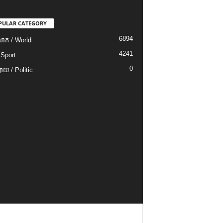
PULAR CATEGORY
6894
ោក / World
4241
 Sport
0
យ / Politic