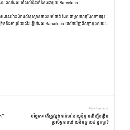
្មតាខណៈពេលដែលនៅសល់ទំនាក់ទំនងជាមួយ Barcelona ។
ុងតាមដានយ៉ាងដិតដល់នូវស្ថានភាពរបស់គាត់ ដែលជាមូលហេតុដែលការផ្ទេរ
ាភាគច្រើននឹងអាស្រ័យលើរបៀបដែល Barcelona យល់ឃើញពីសក្តានុពលរយៈ
Next article
ឹត”
បរិច្ចាក៖ តើ​ត្រូវ​ឆ្លង​កាត់​នៅ​អាយុ​ប៉ុន្មាន​ដើម្បី​បង្កើន​
ប្រសិទ្ធភាព​ដោយ​មិន​ក្លាយ​ជា​អ្នក​ក្រ?