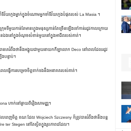
័យក្មេងម្នាក់ក្នុងចំណោមអ្នកចាំទីវ័យក្មេងបំផុតរបស់ La Masia ។
្រុមទីមួយកាន់តែមានហ្វូងមនុស្សកាន់តែច្រើនឡើងទៅកាន់រដូវកាលក្រោយ
្លួនឯងនៅក្នុងចំណុចសំខាន់មួយនៅក្នុងអាជីពរបស់គាត់។
ានគេរំពឹងថានឹងអង្គុយជាមួយនាយកកីឡាលោក Deco នៅពេលដែលរដូវ
ើងបន្ទាប់។
មុនពេលធ្វើការសម្រេចចិត្តទាក់ទងនឹងអនាគតរបស់គាត់។
។
elona ហាក់​នៅ​ឆ្ងាយ​ពី​រឿង​សាមញ្ញ។
លពេញចិត្ត ខណៈដែល Wojciech Szczesny ក៏ត្រូវបានរំពឹងថានឹងបន្ត
 ter Stegen នៅតែស្ថិតក្នុងរូបភាពដដែល។