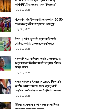
লাইভ ফায়ার। গিরোন্ডে “প্রথম দিন একটু
আশাবাদী”, বিসকারোসে আগুন “নিয়ন্ত্রনে”
July 30, 2026
বার্সেলোনা স্ট্রাইকারের থাকার সম্ভাবনা 50-50,
খেলোয়াড় পুনর্নবীকরণ প্রস্তাবে অসন্তুষ্ট
July 30, 2026
লিগ 1। রেসিং ক্লাব ডি স্ট্রাসবার্গ ইয়োনি
গোমিসকে আবার বেভারেনকে ধার দিয়েছে
July 30, 2026
মাকে গুলি করে অভিযুক্ত প্রধান কোচের ছেলের
জন্য আদালত বিলম্বিত মানসিক স্বাস্থ্য পরীক্ষায়
বিলম্ব করেছে
July 30, 2026
গাজায় গণহত্যা: ইস্রায়েলে 2,500 টিরও বেশি
ভারতীয় অস্ত্র সরবরাহের সাথে, নরেন্দ্র মোদি
বেঞ্জামিন নেতানিয়াহুর সহযোগী স্বীকার করেছেন
July 30, 2026
নিশ্চিত: বার্সেলোনা তরুণ সফলভাবে লা লিগার