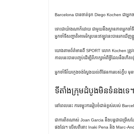
Barcelona បានចាត់ទុក Diego Kochen ជាអ្នកចាំទីវ
ទោះជាយ៉ាងណាក៏ដោយ ជាមួយនឹងស្ថានភាពអ្នកចាំទីក
អ្នកចាំទីសញ្ជាតិអាមេរិករូបនេះឥឡូវនេះបានរកឃើញខ
យោងតាមព័ត៌មានពី SPORT លោក Kochen ត្រូវប
កាលនេះបានបញ្ចប់ដើម្បីពិភាក្សាអំពីអ្វីដែលនឹងកើតឡ
អ្នកចាំទីវ័យក្មេងចង់ស្វែងយល់ពីផែនការរបស់ក្លឹប 
ទីតាំងក្រុមដំបូងមិនទំនងទេ
នៅ​ពេល​នេះ ការ​ទម្លុះ​ការ​រៀបចំ​ជាន់​ខ្ពស់​របស់ Barc
ជាការពិតណាស់ Joan Garcia នឹងបន្តជាជម្រើសដែ
ផងដែរ។ លើសពីនោះ Inaki Pena និង Marc-Andre