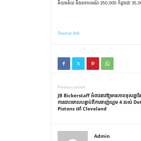
និយមន័យ និងឧទាហរណ៍ 350,000 ក៏ដូចជា 35,0
Source link
Previous article
JB Bickerstaff អំពាវនាវឱ្យមានភាពខុសគ្នាន
ការបោះចោលបន្ទាប់ពីការចាញ់ហ្គេម 4 របស់ De
Pistons ទៅ Cleveland
Admin