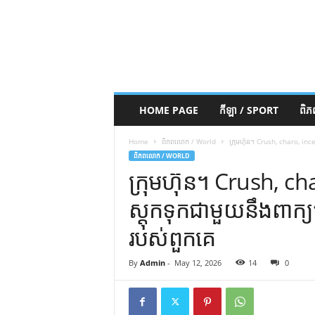
HOME PAGE
កីឡា / SPORT
ពិ
Home
ពិភពលោក / World
ក្រុមហ៊ុន។ Crush, charo, incel…
ពិភពលោក / WORLD
ក្រុមហ៊ុន។ Crush, cha
ស្តុកទុកជាមួយនឹងពាក្យថ្
របស់ពួកគេ
By
Admin
-
May 12, 2026
14
0