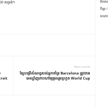
ពិភពល
00 សម្រង់។
កីឡា /
នយោបា
Next article
ៃ
ខ្សែ​បម្រើ​សំណព្វ​របស់​អ្នក​គាំទ្រ Barcelona ត្រូវ​បាន​
troit
អេស្ប៉ាញ​កោះ​ហៅ​ឲ្យ​ចូល​រួម​ប្រកួត World Cup