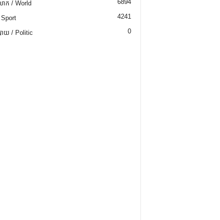
6894
ោក / World
4241
 Sport
0
យ / Politic