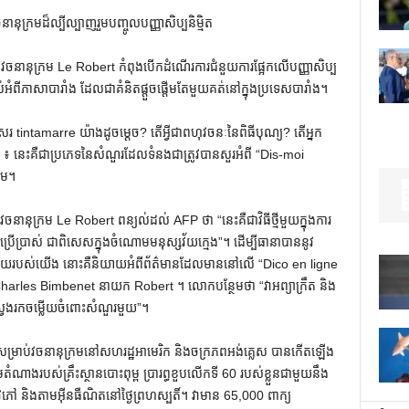
ានុក្រមដ៏ល្បីល្បាញរួមបញ្ចូលបញ្ញាសិប្បនិម្មិត
រថា វចនានុក្រម Le Robert កំពុងបើកដំណើរការជំនួយការផ្អែកលើបញ្ញាសិប្ប
់អំពីភាសាបារាំង ដែលជាគំនិតផ្តួចផ្តើមតែមួយគត់នៅក្នុងប្រទេសបារាំង។
 tintamarre យ៉ាងដូចម្តេច? តើអ្វីជាពហុវចនៈនៃពិធីបុណ្យ? តើអ្នក
នេះគឺជាប្រភេទនៃសំណួរដែលទំនងជាត្រូវបានសួរអំពី “Dis-moi
រម។
ក្រម Le Robert ពន្យល់ដល់ AFP ថា “នេះគឺជាវិធីថ្មីមួយក្នុងការ
រើប្រាស់ ជាពិសេសក្នុងចំណោមមនុស្សវ័យក្មេង”។ ដើម្បីធានាបាននូវ
ន្នន័យរបស់យើង នោះគឺនិយាយអំពីព័ត៌មានដែលមាននៅលើ “Dico en ligne
harles Bimbenet នាយក Robert ។ លោកបន្ថែមថា “វាអព្យាក្រឹត និង
្វែងរកចម្លើយចំពោះសំណួរមួយ”។
្រាប់វចនានុក្រមនៅសហរដ្ឋអាមេរិក និងចក្រភពអង់គ្លេស បានកើតឡើង
ងរបស់គ្រឹះស្ថានបោះពុម្ព ប្រារព្ធខួបលើកទី 60 របស់ខ្លួនជាមួយនឹង
ភៅ និងតាមអ៊ីនធឺណិតនៅថ្ងៃព្រហស្បតិ៍។ វាមាន 65,000 ពាក្យ