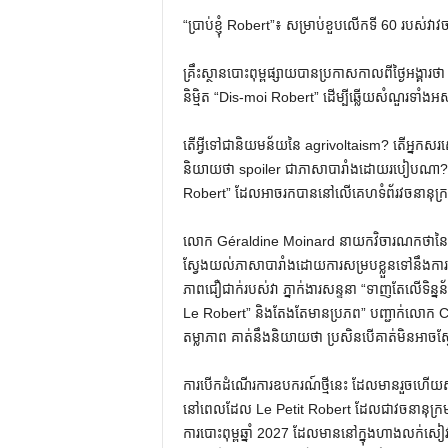
“ប្រាប់ខ្ញុំ Robert”៖ សម្រាប់ខួបលើកទី 60 របស់វាវចន
គ្រឹះស្ថានបោះពុម្ពផ្សាយបានប្រកាសកាលពីថ្ងៃអង្គា
និម្មិត “Dis-moi Robert” ដើម្បីឆ្លើយសំណួរទាំងអស
តើអ្វីទៅជានិយមន័យនៃ agrivoltaism? តើអ្នកសរសេរ
និយាយថា spoiler ជាភាសាបារាំងដោយរបៀបណា? ៖ 
Robert” ដែលអាចរកបាននៅលើគេហទំព័រវចនានុក្
លោក Géraldine Moinard នាយកវិចារណកថានៃវចនានុ
ស្វែងយល់ភាសាបារាំងដោយការសម្របខ្លួនទៅនឹងការប្
ភាពជឿជាក់របស់វា ភ្នាក់ងារសន្ទនា “ទាញតែលើទិ
Le Robert” និងតែងតែមានប្រភព” បញ្ជាក់លោក C
តម្លាភាព គាត់នឹងនិយាយថា ប្រសិនបើគាត់មិនអាចស
ការបើកដំណើរការឧបករណ៍ថ្មីនេះ ដែលមានរួចហើយសម
នៅពេលដែល Le Petit Robert ដែលជាវចនានុក្រមតំណា
ការបោះពុម្ពឆ្នាំ 2027 ដែលមាននៅក្នុងហាងលក់សៀវ