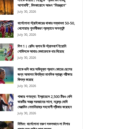
লাইভ ফায়ার। গিরোন্ডে “প্রথম দিন একটু
আশাবাদী”, বিসকারোসে আগুন “নিয়ন্ত্রনে”
July 30, 2026
বার্সেলোনা স্ট্রাইকারের থাকার সম্ভাবনা 50-50,
খেলোয়াড় পুনর্নবীকরণ প্রস্তাবে অসন্তুষ্ট
July 30, 2026
লিগ 1। রেসিং ক্লাব ডি স্ট্রাসবার্গ ইয়োনি
গোমিসকে আবার বেভারেনকে ধার দিয়েছে
July 30, 2026
মাকে গুলি করে অভিযুক্ত প্রধান কোচের ছেলের
জন্য আদালত বিলম্বিত মানসিক স্বাস্থ্য পরীক্ষায়
বিলম্ব করেছে
July 30, 2026
গাজায় গণহত্যা: ইস্রায়েলে 2,500 টিরও বেশি
ভারতীয় অস্ত্র সরবরাহের সাথে, নরেন্দ্র মোদি
বেঞ্জামিন নেতানিয়াহুর সহযোগী স্বীকার করেছেন
July 30, 2026
নিশ্চিত: বার্সেলোনা তরুণ সফলভাবে লা লিগার