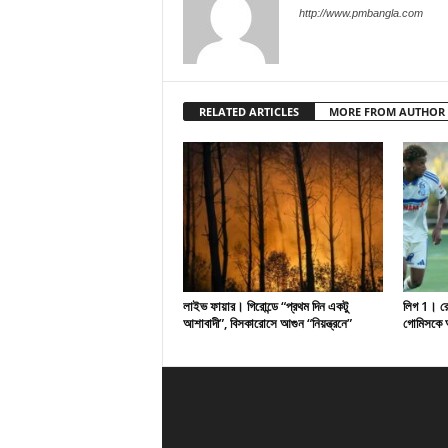
http://www.pmbangla.com
RELATED ARTICLES
MORE FROM AUTHOR
লাইভ ফায়ার। গিরোন্ডে “প্রথম দিন একটু
লিগ 1। রেসি
আশাবাদী”, বিসকারোসে আগুন “নিয়ন্ত্রনে”
গোমিসকে আ