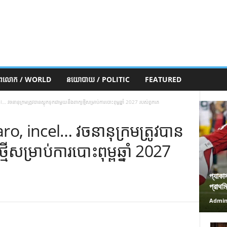
ភពលោក / WORLD
នយោបាយ / POLITIC
FEATURED
 វចនានុក្រមត្រូវបានស្តុកទុកជាមួយនឹងពាក្យថ្មីសម្រាប់ការបោះពុម្ពឆ្នាំ 2027 របស់ពួកគេ
ro, incel… វចនានុក្រមត្រូវបាន
មីសម្រាប់ការបោះពុម្ពឆ្នាំ 2027
প্যাকা
প্রাথম
Admi