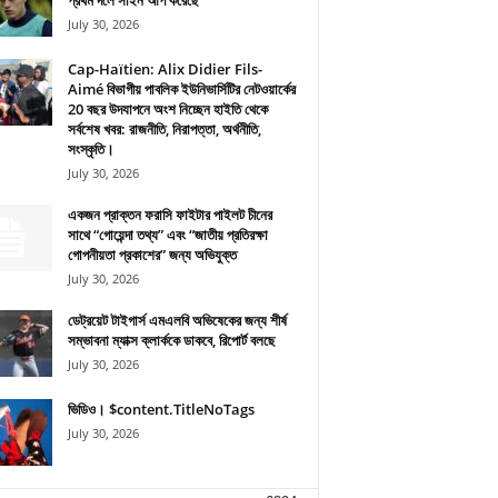
প্রথম দলে সাইন আপ করেছে
July 30, 2026
Cap-Haïtien: Alix Didier Fils-
Aimé বিভাগীয় পাবলিক ইউনিভার্সিটির নেটওয়ার্কের
20 বছর উদযাপনে অংশ নিচ্ছেন হাইতি থেকে
সর্বশেষ খবর: রাজনীতি, নিরাপত্তা, অর্থনীতি,
সংস্কৃতি।
July 30, 2026
একজন প্রাক্তন ফরাসি ফাইটার পাইলট চীনের
সাথে “গোয়েন্দা তথ্য” এবং “জাতীয় প্রতিরক্ষা
গোপনীয়তা প্রকাশের” জন্য অভিযুক্ত
July 30, 2026
ডেট্রয়েট টাইগার্স এমএলবি অভিষেকের জন্য শীর্ষ
সম্ভাবনা ম্যাক্স ক্লার্ককে ডাকবে, রিপোর্ট বলছে
July 30, 2026
ভিডিও। $content.TitleNoTags
July 30, 2026