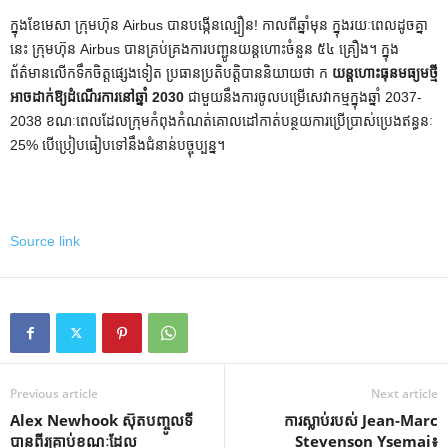
ក្នុងខែមេសា ក្រុមហ៊ុន Airbus បានបង្កើនល្បឿន! កាល​ពី​ឆ្នាំ​មុន ក្នុង​រយៈ​ពេល​ដូច​គ្នា​
នេះ ក្រុមហ៊ុន Airbus បាន​គ្រប់គ្រង​ការ​បញ្ជូន​យន្តហោះ​ចំនួន ៥៤ គ្រឿង។ ក្នុង​
ព័ត៌មាន​លើក​ទឹកចិត្ត​ផ្សេង​ទៀត ប្រធាន​ប្រតិបត្តិ​បាន​និយាយ​ថា ក
យន្តហោះធុនមធ្យមថ្មី
អាចដាក់ឱ្យដំណើរការនៅឆ្នាំ 2030
ជាមួយនឹងការចូលបម្រើសេវាកម្មក្នុងឆ្នាំ 2037-
2038 ខណៈពេលដែលក្រុមកំពុងកំណត់គោលដៅកាត់បន្ថយការប្រើប្រាស់ប្រេងឥន្ធនៈ
25% បើប្រៀបធៀបទៅនឹងជំនាន់បច្ចុប្បន្ន។
Source link
Previous article
Next article
Alex Newhook ស៊ុត​បញ្ចូល​ទី​
ការស្លាប់របស់ Jean-Marc
បាន​ពីរ​គ្រាប់​ខណៈ​ដែល
Stevenson Ysemai៖