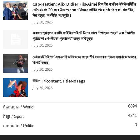
Cap-Haïtien: Alix Didier Fils-Aimé বিভাগীয় পাবলিক ইউনিভার্সিটির
নেটওয়ার্কের 20 বছর উদযাপনে অংশ নিচ্ছেন হাইতি থেকে সর্বশেষ খবর: রাজনীতি,
নিরাপত্তা, অর্থনীতি, সংস্কৃতি।
July 30, 2026
একজন প্রাক্তন ফরাসি ফাইটার পাইলট চীনের সাথে “গোয়েন্দা তথ্য” এবং “জাতীয়
প্রতিরক্ষা গোপনীয়তা প্রকাশের” জন্য অভিযুক্ত
July 30, 2026
ডেট্রয়েট টাইগার্স এমএলবি অভিষেকের জন্য শীর্ষ সম্ভাবনা ম্যাক্স ক্লার্ককে ডাকবে,
রিপোর্ট বলছে
July 30, 2026
ভিডিও। $content.TitleNoTags
July 30, 2026
6894
ពិភពលោក / World
4241
កីឡា / Sport
0
នយោបាយ / Politic