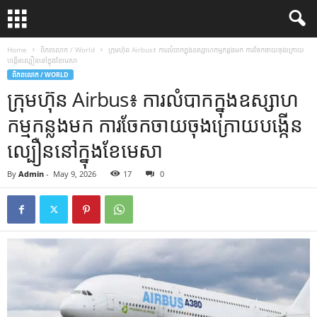
Home
ពិភពលោក / World
ក្រុមហ៊ុន Airbus៖ ការលំបាកក្នុងឧស្សាហកម្មកន្លងមក ការចែកចាយចុងក្រោយ
បង្កើនល្បឿននៅក្នុងខែមេសា
ពិភពលោក / WORLD
ក្រុមហ៊ុន Airbus៖ ការលំបាកក្នុងឧស្សាហ
កម្មកន្លងមក ការចែកចាយចុងក្រោយបង្កើន
ល្បឿននៅក្នុងខែមេសា
By
Admin
-
May 9, 2026
17
0