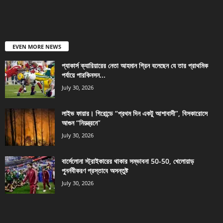
EVEN MORE NEWS
প্যাকার্স ক্যারিয়ারের নেতা আহমান গ্রিন বলেছেন যে তার প্রাথমিক
পর্যায়ে পারকিনসন...
July 30, 2026
লাইভ ফায়ার। গিরোন্ডে “প্রথম দিন একটু আশাবাদী”, বিসকারোসে
আগুন “নিয়ন্ত্রনে”
July 30, 2026
বার্সেলোনা স্ট্রাইকারের থাকার সম্ভাবনা 50-50, খেলোয়াড়
পুনর্নবীকরণ প্রস্তাবে অসন্তুষ্ট
July 30, 2026