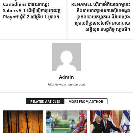
Canadiens បាន​យក​ឈ្នះ
RENAMEL បរិហារអំពីឃាតកម្មនេះ
Sabers 5-1 ដើម្បី​ស្មើ​ការ​ប្រកួត​វគ្គ
និងទាមទារឱ្យមានការស៊ើបអង្កេត
Playoff ជុំ​ទី 2 នៅ​ត្រឹម 1 គ្រាប់។
ប្រកបដោយតម្លាភាព ព័ត៌មានចុង
ក្រោយពីប្រទេសហៃទី៖ នយោបាយ
សន្តិសុខ សេដ្ឋកិច្ច វប្បធម៌។
Admin
http://www.pmbangla.com
RELATED ARTICLES
MORE FROM AUTHOR