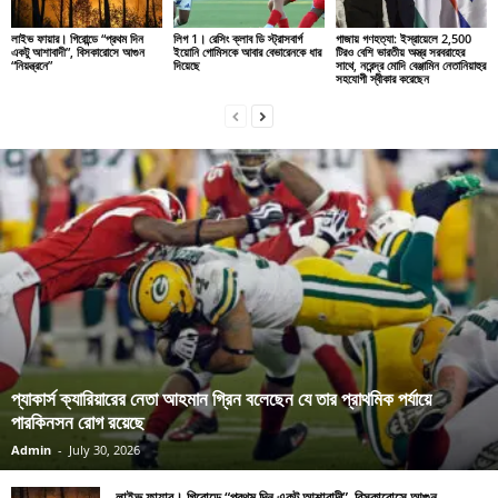
লাইভ ফায়ার। গিরোন্ডে “প্রথম দিন
লিগ 1। রেসিং ক্লাব ডি স্ট্রাসবার্গ
গাজায় গণহত্যা: ইস্রায়েলে 2,500
একটু আশাবাদী”, বিসকারোসে আগুন
ইয়োনি গোমিসকে আবার বেভারেনকে ধার
টিরও বেশি ভারতীয় অস্ত্র সরবরাহের
“নিয়ন্ত্রনে”
দিয়েছে
সাথে, নরেন্দ্র মোদি বেঞ্জামিন নেতানিয়াহুর
সহযোগী স্বীকার করেছেন
প্যাকার্স ক্যারিয়ারের নেতা আহমান গ্রিন বলেছেন যে তার প্রাথমিক পর্যায়ে
পারকিনসন রোগ রয়েছে
Admin
-
July 30, 2026
লাইভ ফায়ার। গিরোন্ডে “প্রথম দিন একটু আশাবাদী”, বিসকারোসে আগুন