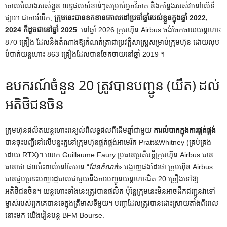
គោលបំណងរបស់ខ្លួន លទ្ធផលសំខាន់ៗសម្រាប់អ្នកវិភាគ និងកន្លែងរបស់វានៅលើទី
ផ្សារ។ ជា​ការ​រំលឹក,
ក្រុមនេះបានខកខានគោលដៅប្រចាំឆ្នាំរបស់ខ្លួនក្នុងឆ្នាំ 2022,
2024 ក៏ដូចជានៅឆ្នាំ 2025
. នៅឆ្នាំ 2026 ក្រុមហ៊ុន Airbus ចង់ចែកចាយយន្តហោះ
870 គ្រឿង ដែលនឹងតំណាងឱ្យកំណត់ត្រាជាប្រវត្តិសាស្ត្រសម្រាប់ក្រុមហ៊ុន ដោយលុប
បំបាត់យន្តហោះ 863 គ្រឿងដែលបានចែកចាយនៅឆ្នាំ 2019 ។
ឧបករណ៍ចំនួន 20 ត្រូវបានបញ្ជូន (យឺត) ដល់
អតិថិជនចិន
ក្រុមហ៊ុនផលិតយន្តហោះពន្យល់ពីលទ្ធផលពីដើមឆ្នាំជាមួយ
ការលំបាកក្នុងការផ្គត់ផ្គង់
បានចុះបញ្ជីនៅលើបន្ទះតួនៅក្រុមហ៊ុនផ្គត់ផ្គង់អាមេរិក Pratt&Whitney (គ្រប់គ្រង
ដោយ RTX)។ លោក Guillaume Faury ប្រធានប្រតិបត្តិក្រុមហ៊ុន Airbus បាន
ធានាថា ផលប៉ះពាល់នៅតែមាន “
ដែនកំណត់
» បង្ហាញផងដែរថា ក្រុមហ៊ុន Airbus
បានជួបប្រទះបញ្ហារដ្ឋបាលជាមួយនឹងការបញ្ជូនយន្តហោះជិត 20 គ្រឿងទៅឱ្យ
អតិថិជនចិន។ យន្តហោះទាំងនេះត្រូវបានផលិត ប៉ុន្តែក្រុមនេះមិនអាចដឹកជញ្ជូនវាទៅ
ម្ចាស់របស់ពួកគេបានទេក្នុងត្រីមាសទីមួយ។ បញ្ហាដែលត្រូវបានដោះស្រាយតាំងពីពេល
នោះមក យើងរៀនបន្ត
BFM Bourse
.