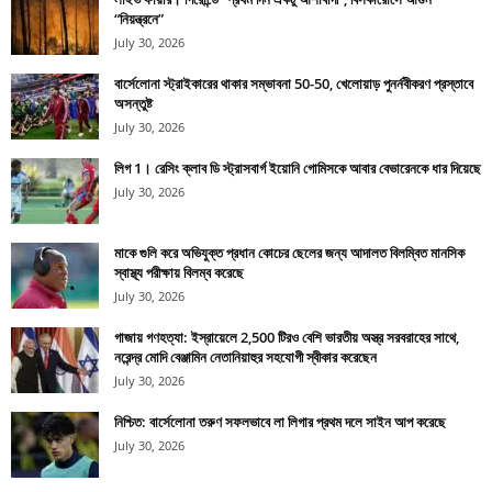
“নিয়ন্ত্রনে”
July 30, 2026
বার্সেলোনা স্ট্রাইকারের থাকার সম্ভাবনা 50-50, খেলোয়াড় পুনর্নবীকরণ প্রস্তাবে
অসন্তুষ্ট
July 30, 2026
লিগ 1। রেসিং ক্লাব ডি স্ট্রাসবার্গ ইয়োনি গোমিসকে আবার বেভারেনকে ধার দিয়েছে
July 30, 2026
মাকে গুলি করে অভিযুক্ত প্রধান কোচের ছেলের জন্য আদালত বিলম্বিত মানসিক
স্বাস্থ্য পরীক্ষায় বিলম্ব করেছে
July 30, 2026
গাজায় গণহত্যা: ইস্রায়েলে 2,500 টিরও বেশি ভারতীয় অস্ত্র সরবরাহের সাথে,
নরেন্দ্র মোদি বেঞ্জামিন নেতানিয়াহুর সহযোগী স্বীকার করেছেন
July 30, 2026
নিশ্চিত: বার্সেলোনা তরুণ সফলভাবে লা লিগার প্রথম দলে সাইন আপ করেছে
July 30, 2026