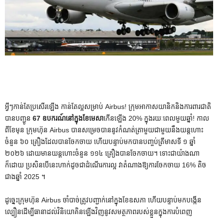
អ្វីៗកាន់តែប្រសើរឡើង កាន់តែល្អសម្រាប់ Airbus! ក្រុមអាកាសយានិកនិងការពារជាតិ
បានបញ្ជូន
67 ឧបករណ៍នៅក្នុងខែមេសា
កើនឡើង 20% ក្នុងរយៈពេលមួយឆ្នាំ! កាល​
ពី​ខែ​មុន ក្រុមហ៊ុន Airbus បាន​សម្រេច​បាន​នូវ​កំណត់ត្រា​មួយ​ជាមួយ​នឹង​យន្តហោះ​
ចំនួន ៦០ គ្រឿង​ដែល​បាន​ចែកចាយ ហើយ​បន្ទាប់​មក​បាន​បញ្ចប់​ត្រីមាស​ទី ១ ឆ្នាំ
២០២៦ ដោយ​មាន​យន្តហោះ​ចំនួន ១១៤ គ្រឿង​បាន​ចែកចាយ។ ទោះជាយ៉ាងណា
ក៏ដោយ ប្រសិនបើនេះហាក់ដូចជាដំណើរការល្អ វាតំណាងឱ្យការចែកចាយ 16% តិច
ជាងឆ្នាំ 2025 ។
ដូច្នេះក្រុមហ៊ុន Airbus ចាំបាច់ត្រូវបញ្ជាក់នៅក្នុងខែឧសភា ហើយបន្ទាប់មកបង្កើន
ល្បឿនដើម្បីធានាដល់វិនិយោគិនឡើងវិញនូវសមត្ថភាពរបស់ខ្លួនក្នុងការបំពេញ