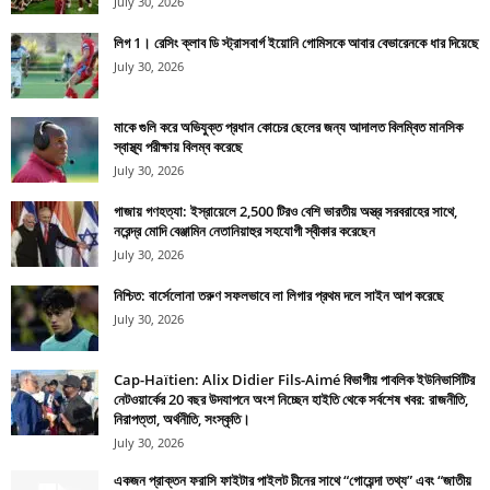
July 30, 2026
লিগ 1। রেসিং ক্লাব ডি স্ট্রাসবার্গ ইয়োনি গোমিসকে আবার বেভারেনকে ধার দিয়েছে
July 30, 2026
মাকে গুলি করে অভিযুক্ত প্রধান কোচের ছেলের জন্য আদালত বিলম্বিত মানসিক
স্বাস্থ্য পরীক্ষায় বিলম্ব করেছে
July 30, 2026
গাজায় গণহত্যা: ইস্রায়েলে 2,500 টিরও বেশি ভারতীয় অস্ত্র সরবরাহের সাথে,
নরেন্দ্র মোদি বেঞ্জামিন নেতানিয়াহুর সহযোগী স্বীকার করেছেন
July 30, 2026
নিশ্চিত: বার্সেলোনা তরুণ সফলভাবে লা লিগার প্রথম দলে সাইন আপ করেছে
July 30, 2026
Cap-Haïtien: Alix Didier Fils-Aimé বিভাগীয় পাবলিক ইউনিভার্সিটির
নেটওয়ার্কের 20 বছর উদযাপনে অংশ নিচ্ছেন হাইতি থেকে সর্বশেষ খবর: রাজনীতি,
নিরাপত্তা, অর্থনীতি, সংস্কৃতি।
July 30, 2026
একজন প্রাক্তন ফরাসি ফাইটার পাইলট চীনের সাথে “গোয়েন্দা তথ্য” এবং “জাতীয়