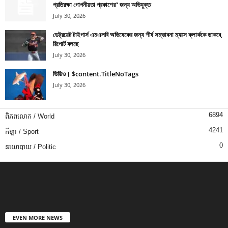
প্রতিরক্ষা গোপনীয়তা প্রকাশের” জন্য অভিযুক্ত
July 30, 2026
ডেট্রয়েট টাইগার্স এমএলবি অভিষেকের জন্য শীর্ষ সম্ভাবনা ম্যাক্স ক্লার্ককে ডাকবে,
রিপোর্ট বলছে
July 30, 2026
ভিডিও। $content.TitleNoTags
July 30, 2026
6894
ពិភពលោក / World
4241
កីឡា / Sport
0
នយោបាយ / Politic
EVEN MORE NEWS