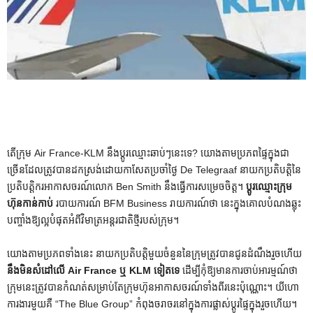
តើ​ក្រុម Air France-KLM នឹង​ប្តូរ​ឈ្មោះ​ឆាប់ៗ​នេះ​ទេ? យោងតាមប្រភពផ្ទៃក្នុងជា
ច្រើនដែលត្រូវបានដកស្រង់ដោយកាសែតប្រចាំថ្ងៃ De Telegraaf នាយកប្រតិបត្តិនៃ
ប្រតិបត្តិករអាកាសចរណ៍លោក Ben Smith នឹងធ្វើការសម្រេចចិត្ត។
ប្តូរឈ្មោះក្រុម
ហ៊ុនកាន់កាប់
របាយការណ៍ BFM Business រាយការណ៍ថា នេះក្នុងគោលបំណងឆ្លុះ
បញ្ចាំងឱ្យល្អបំផុតអំពីវិមាត្រអន្តរជាតិថ្មីរបស់ក្រុម។
យោងតាមប្រភពទាំងនេះ នាយកប្រតិបត្តិមួយចំនួននៃក្រុមត្រូវបានជូនដំណឹងរួចហើយ
នឹងមិនសំដៅលើ Air France ឬ KLM ទៀតទេ
ដើម្បីកុំឱ្យមានការចាប់អារម្មណ៍ថា
ក្រុមនេះត្រូវបានកំណត់សម្រាប់តែក្រុមហ៊ុនអាកាសចរណ៍ទាំងពីរនេះប៉ុណ្ណោះ។ យីហោ
ការងារមួយគឺ “The Blue Group” កំពុងចរាចរនៅក្នុងការផ្លាស់ប្តូរផ្ទៃក្នុងរួចហើយ។