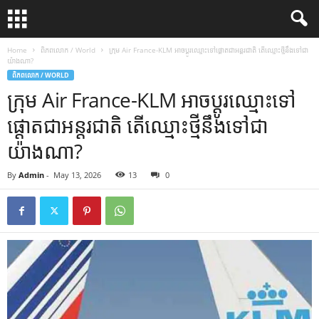
Home
ពិភពលោក / World
ក្រុម Air France-KLM អាច​ប្តូរ​ឈ្មោះ​ទៅ​ផ្តោត​ជា​អន្តរជាតិ តើ​ឈ្មោះ​ថ្មី​នឹង​ទៅជា​
យ៉ាងណា?
ពិភពលោក / WORLD
ក្រុម Air France-KLM អាច​ប្តូរ​ឈ្មោះ​ទៅ​
ផ្តោត​ជា​អន្តរជាតិ តើ​ឈ្មោះ​ថ្មី​នឹង​ទៅជា​
យ៉ាងណា?
By
Admin
-
May 13, 2026
13
0