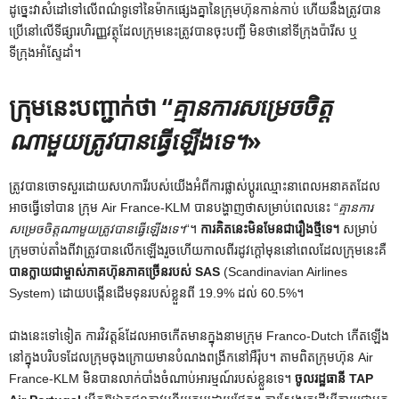
ដូច្នេះវាសំដៅទៅលើពណ៌ទូទៅនៃម៉ាកផ្សេងគ្នានៃក្រុមហ៊ុនកាន់កាប់ ហើយនឹងត្រូវបាន
ប្រើនៅលើទីផ្សារហិរញ្ញវត្ថុដែលក្រុមនេះត្រូវបានចុះបញ្ជី មិនថានៅទីក្រុងប៉ារីស ឬ
ទីក្រុងអាំស្ទែដាំ។
ក្រុមនេះបញ្ជាក់ថា “
គ្មានការសម្រេចចិត្ត
ណាមួយត្រូវបានធ្វើឡើងទេ។
»
ត្រូវបានចោទសួរដោយសហការីរបស់យើងអំពីការផ្លាស់ប្តូរឈ្មោះនាពេលអនាគតដែល
អាចធ្វើទៅបាន ក្រុម Air France-KLM បានបង្ហាញថាសម្រាប់ពេលនេះ “
គ្មានការ
សម្រេចចិត្តណាមួយត្រូវបានធ្វើឡើងទេ។
“។
ការគិតនេះមិនមែនជារឿងថ្មីទេ។
សម្រាប់
ក្រុមចាប់តាំងពីវាត្រូវបានលើកឡើងរួចហើយកាលពីរដូវក្តៅមុននៅពេលដែលក្រុមនេះគឺ
បានក្លាយជាម្ចាស់ភាគហ៊ុនភាគច្រើនរបស់ SAS
(Scandinavian Airlines
System) ដោយបង្កើនដើមទុនរបស់ខ្លួនពី 19.9% ​​ដល់ 60.5%។
ជាងនេះទៅទៀត ការវិវត្តន៍ដែលអាចកើតមានក្នុងនាមក្រុម Franco-Dutch កើតឡើង
នៅក្នុងបរិបទដែលក្រុមចុងក្រោយមានបំណងពង្រីកនៅអឺរ៉ុប។ តាមពិតក្រុមហ៊ុន Air
France-KLM មិនបានលាក់បាំងចំណាប់អារម្មណ៍របស់ខ្លួនទេ។
ចូលរដ្ឋធានី TAP