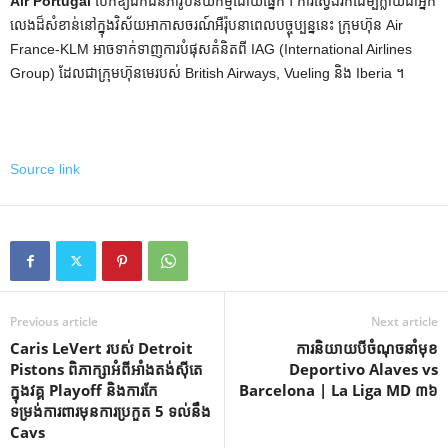
Air Portugal
បើកឱ្យឯកជនភាវូបនីយកម្មដោយផ្នែក។ ការស្វែងរកដើម្បីក្លាយជាអ្នក
លេងដ៏សំខាន់នៅក្នុងវិស័យអាកាសចរណ៍អឺរ៉ុបនាពេលបច្ចុប្បន្ននេះ ក្រុមហ៊ុន Air
France-KLM អាចទាក់ទាញការបំផុសគំនិតពី IAG (International Airlines
Group) ដែលជាក្រុមហ៊ុនមេរបស់ British Airways, Vueling និង Iberia ។
Source link
Previous article
Next article
Caris LeVert របស់ Detroit
ការនិយាយបីចំណុចនាំមុខ
Pistons ពិភាក្សាអំពីអាំងតង់ស៊ីតេ
Deportivo Alaves vs
ក្នុងវគ្គ Playoff និងការកែ
Barcelona | La Liga MD ៣៦
ទម្រង់ការពារមុនការប្រកួត 5 ទល់នឹង
Cavs