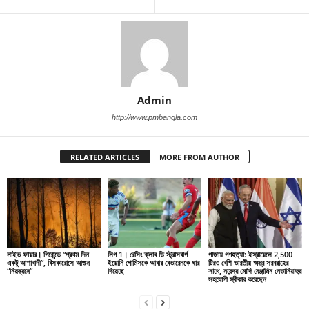
Admin
http://www.pmbangla.com
RELATED ARTICLES
MORE FROM AUTHOR
লাইভ ফায়ার। গিরোন্ডে “প্রথম দিন
লিগ 1। রেসিং ক্লাব ডি স্ট্রাসবার্গ
গাজায় গণহত্যা: ইস্রায়েলে 2,500
একটু আশাবাদী”, বিসকারোসে আগুন
ইয়োনি গোমিসকে আবার বেভারেনকে ধার
টিরও বেশি ভারতীয় অস্ত্র সরবরাহের
“নিয়ন্ত্রনে”
দিয়েছে
সাথে, নরেন্দ্র মোদি বেঞ্জামিন নেতানিয়াহুর
সহযোগী স্বীকার করেছেন