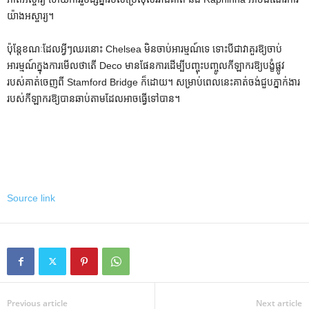
យ៉ាងអស្ចារ្យ។
ប៉ុន្តែខណៈដែលអ្វីៗឈរនោះ Chelsea មិនចាប់អារម្មណ៍ទេ ទោះបីជាវាគួរឱ្យចាប់
អារម្មណ៍ក្នុងការមើលថាតើ Deco មានផែនការដើម្បីបញ្ចុះបញ្ចូលកីឡាករឱ្យបង្ខំផ្លូវ
របស់គាត់ចេញពី Stamford Bridge ក៏ដោយ។ សម្រាប់ពេលនេះគាត់ចង់ជួបភ្នាក់ងារ
របស់កីឡាករឱ្យបានឆាប់តាមដែលអាចធ្វើទៅបាន។
Source link
Previous article
Next article