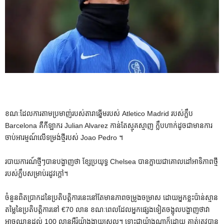
ខណៈដែលការតាមប្រមាញ់របស់តារាឆ្នើមរបស់ Atletico Madrid របស់ក្លឹប
Barcelona គឺកីឡាករ Julian Alvarez កាន់តែស្មុគស្មាញ ក្លឹបហាក់ដូចជាមានការ
ចាប់អារម្មណ៍លើទម្រង់ថ្មីរបស់ Joao Pedro ។
របាយការណ៍ថ្មីៗបានបង្ហាញថា ខ្សែប្រយុទ្ធ Chelsea បានក្លាយជាគោលដៅអាទិភាពថ្មី
របស់ក្លឹបសម្រាប់រដូវក្តៅ។
ចំនួនពិតប្រាកដនៃប្រតិបត្តិការនេះនៅតែមានភាពចម្រូងចម្រាស ដោយអ្នកខ្លះប៉ាន់ស្មាន
តម្លៃនៃប្រតិបត្តិការនៅ €70 លាន ខណៈពេលដែលអ្នកផ្សេងទៀតចង្អុលបង្ហាញថាវា
អាចឈានដល់ 100 លានអឺរ៉ូយ៉ាងងាយស្រួល។ ទោះជាយ៉ាងណាក៏ដោយ គាត់ត្រូវបាន