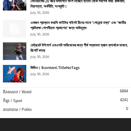
নেটওয়ার্কের 20 বছর উদযাপনে অংশ নিচ্ছেন হাইতি থেকে সর্বশেষ খবর: রাজনীতি,
নিরাপত্তা, অর্থনীতি, সংস্কৃতি।
July 30, 2026
একজন প্রাক্তন ফরাসি ফাইটার পাইলট চীনের সাথে “গোয়েন্দা তথ্য” এবং “জাতীয়
প্রতিরক্ষা গোপনীয়তা প্রকাশের” জন্য অভিযুক্ত
July 30, 2026
ডেট্রয়েট টাইগার্স এমএলবি অভিষেকের জন্য শীর্ষ সম্ভাবনা ম্যাক্স ক্লার্ককে ডাকবে,
রিপোর্ট বলছে
July 30, 2026
ভিডিও। $content.TitleNoTags
July 30, 2026
6894
ពិភពលោក / World
4241
កីឡា / Sport
0
នយោបាយ / Politic