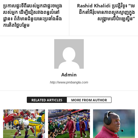
ប្រកាសផ្ទះទីពីររបស់អ្នកជាផ្ទះចម្បង
Rashid Khalidi ប្រវត្តិវិទូ៖ “មេ
របស់អ្នក ដើម្បីជៀសវាងពន្ធលំនៅ
ដឹកនាំអឺរ៉ុបមានភាពស្មុគស្មាញក្នុង
ដ្ឋាន៖ ព័ត៌មានជំនួយនេះប្រឆាំងនឹង
សង្គ្រាមលើប៉ាឡេស្ទីន”
ការគិតថ្លៃបន្ថែម
Admin
http://www.pmbangla.com
RELATED ARTICLES
MORE FROM AUTHOR