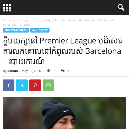
Home
Uncategorized
ក្លឹបយក្សនៅ Premier League បដិសេធការលក់គោលដៅកំពូលរបស់
Barcelona – របាយការណ៍
UNCATEGORIZED
កីឡា / SPORT
ក្លឹបយក្សនៅ Premier League បដិសេធ
ការលក់គោលដៅកំពូលរបស់ Barcelona
– របាយការណ៍
By
Admin
-
May 14, 2026
16
0