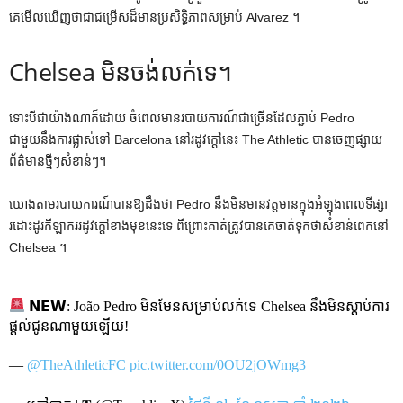
គេមើលឃើញថាជាជម្រើសដ៏មានប្រសិទ្ធិភាពសម្រាប់ Alvarez ។
Chelsea មិនចង់លក់ទេ។
ទោះបីជាយ៉ាងណាក៏ដោយ ចំពេលមានរបាយការណ៍ជាច្រើនដែលភ្ជាប់ Pedro
ជាមួយនឹងការផ្លាស់ទៅ Barcelona នៅរដូវក្តៅនេះ The Athletic បានចេញផ្សាយ
ព័ត៌មានថ្មីៗសំខាន់ៗ។
យោងតាមរបាយការណ៍បានឱ្យដឹងថា Pedro នឹងមិនមានវត្តមានក្នុងអំឡុងពេលទីផ្សា
រដោះដូរកីឡាកររដូវក្តៅខាងមុខនេះទេ ពីព្រោះគាត់ត្រូវបានគេចាត់ទុកថាសំខាន់ពេកនៅ
Chelsea ។
𝗡𝗘𝗪: João Pedro មិនមែនសម្រាប់លក់ទេ Chelsea នឹងមិនស្តាប់ការ
ផ្តល់ជូនណាមួយឡើយ!
—
@TheAthleticFC
pic.twitter.com/0OU2jOWmg3