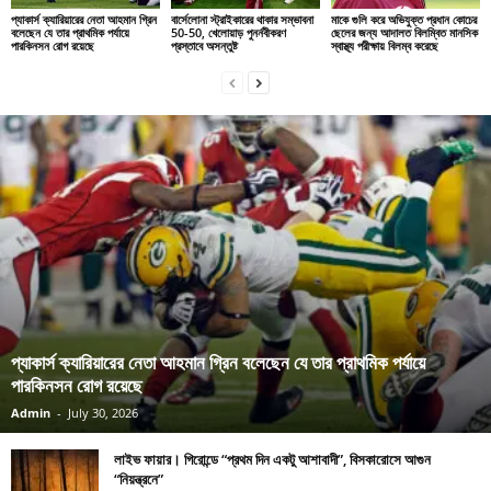
প্যাকার্স ক্যারিয়ারের নেতা আহমান গ্রিন
বার্সেলোনা স্ট্রাইকারের থাকার সম্ভাবনা
মাকে গুলি করে অভিযুক্ত প্রধান কোচের
বলেছেন যে তার প্রাথমিক পর্যায়ে
50-50, খেলোয়াড় পুনর্নবীকরণ
ছেলের জন্য আদালত বিলম্বিত মানসিক
পারকিনসন রোগ রয়েছে
প্রস্তাবে অসন্তুষ্ট
স্বাস্থ্য পরীক্ষায় বিলম্ব করেছে
প্যাকার্স ক্যারিয়ারের নেতা আহমান গ্রিন বলেছেন যে তার প্রাথমিক পর্যায়ে
পারকিনসন রোগ রয়েছে
Admin
-
July 30, 2026
লাইভ ফায়ার। গিরোন্ডে “প্রথম দিন একটু আশাবাদী”, বিসকারোসে আগুন
“নিয়ন্ত্রনে”