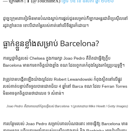
— ក្រៅឆាក | 𝐓 (@TouchlineX)
ថ្ងៃទី ១៤ ខែ ឧសភា ឆ្នាំ ២០២៦
ដូច្នេះក្រុមតោខៀវមិនមានបំណងស្តាប់ការផ្តល់ជូនសម្រាប់កីឡាករអន្តរជាតិប្រេស៊ីលនៅ
រដូវក្តៅនេះទេ ទោះបីជាតម្លៃរបស់គាត់នៅលើទីផ្សារក៏ដោយ។
ធ្លាក់​ខ្លួន​ខ្លាំង​សម្រាប់ Barcelona?
ការប្ដេជ្ញាចិត្តរបស់ Chelsea ក្នុងការរក្សា Joao Pedro គឺពិតជាធ្វើឱ្យក្លឹប
Barcelona មានការខកចិត្តយ៉ាងខ្លាំង ខណៈដែលពួកគេកំពុងស្វែងរកខ្សែប្រយុទ្ធថ្មី។
វាត្រូវបានបង្កើតឡើងយ៉ាងល្អដែល Robert Lewandowski កំពុងស្ថិតនៅលើផ្លូវ
របស់គាត់បន្ទាប់ពីទទួលបានជោគជ័យ 4 ឆ្នាំនៅ Barca ខណៈដែល Ferran Torres
មិនអាចទុកចិត្តបានថាជាលេខ 9 សំខាន់។
Joao Pedro គឺជាគោលដៅកំពូលថ្មីរបស់ Barcelona ។ (រូបថតដោយ Mike Hewitt / Getty Images)
ការបន្ថែមរបស់ Joao Pedro សម្រាប់គោលបំណងនោះ អាចធ្វើឱ្យ Barcelona មាន
ភាពអស្ចារ្យ ហើយការរួមផ្សំគ្នារបស់ប្រេស៊ីលរវាងគាត់ និង Raphinha អាចដំណើរការ