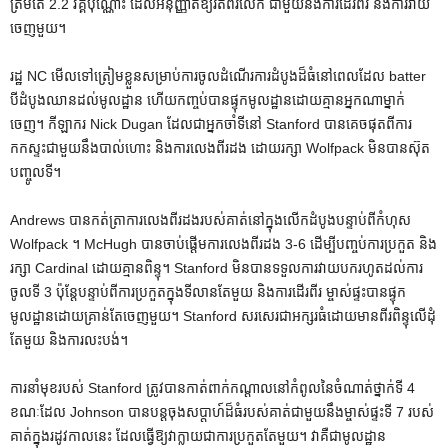
ត្រឹមតែ 2.2 វគ្គប៉ុណ្ណោះ ដែលអនុញ្ញាតឱ្យរត់ពីរលើក ជាមួយនឹងការដើរពីរ និងការវាយ
ចេញមួយ។
រដ្ឋ NC មើលទៅត្រៀមខ្លួនសម្រាប់ការចូលដំណើរការដំបូងដ៏ធំនៅពេលដែល batter
បីដំបូងឈានដល់មូលដ្ឋាន ហើយកញ្ចប់បានផ្ទុកមូលដ្ឋានដោយគ្មានអ្នកណាម្នាក់
ចេញ។ កីឡាករ Nick Dugan ដែលជាអ្នកចាំទីនៅ Stanford បានគេចផុតពីការ
កកស្ទះជាមួយនឹងបាល់ហោះ និងការលេងពីរដង ដោយរក្សា Wolfpack មិនបានស៊ុត
បញ្ចូលទី។
Andrews បានកត់ត្រាការលេងពីរដងរបស់គាត់នៅក្នុងលើកដំបូងបន្ទាប់ពីកំហុស
Wolfpack ។ McHugh បានចាប់ផ្តើមការលេងពីរដង 3-6 ដើម្បីបញ្ចប់ការប្រកួត និង
រក្សា Cardinal ដោយគ្មានពិន្ទុ។ Stanford មិនបានទទួលការវាយបករហូតដល់ការ
ចូលទី 3 ប៉ុន្តែបន្ទាប់ពីការប្រកួតក្នុងទីលានតែមួយ និងការដើរពីរ ម្ចាស់ផ្ទះបានផ្ទុក
មូលដ្ឋានដោយគ្រាន់តែចេញមួយ។ Stanford សរសេរជាអក្សរធំដោយមានពីរពិន្ទុលើដុំ
តែមួយ និងការលះបង់។
ការនាំមុខរបស់ Stanford ត្រូវបានកាត់ពាក់កណ្តាលនៅកំពូលនៃចំណាត់ថ្នាក់ទី 4
ខណៈដែល Johnson បានបន្តចុងសប្តាហ៍ដ៏ធំរបស់គាត់ជាមួយនឹងម្ចាស់ផ្ទះទី 7 របស់
គាត់ក្នុងរដូវកាលនេះ ដែលធ្វើឱ្យវាក្លាយជាការប្រកួតតែមួយ។ វាគឺជាមូលដ្ឋាន