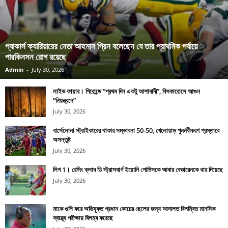
প্যাকার্স ক্যারিয়ারের নেতা আহমান গ্রিন বলেছেন যে তার প্রাথমিক পর্যায়ে
পারকিনসন রোগ রয়েছে
Admin
-
July 30, 2026
লাইভ ফায়ার। গিরোন্ডে “প্রথম দিন একটু আশাবাদী”, বিসকারোসে আগুন
“নিয়ন্ত্রনে”
July 30, 2026
বার্সেলোনা স্ট্রাইকারের থাকার সম্ভাবনা 50-50, খেলোয়াড় পুনর্নবীকরণ প্রস্তাবে
অসন্তুষ্ট
July 30, 2026
লিগ 1। রেসিং ক্লাব ডি স্ট্রাসবার্গ ইয়োনি গোমিসকে আবার বেভারেনকে ধার দিয়েছে
July 30, 2026
মাকে গুলি করে অভিযুক্ত প্রধান কোচের ছেলের জন্য আদালত বিলম্বিত মানসিক
স্বাস্থ্য পরীক্ষায় বিলম্ব করেছে