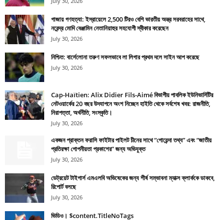
July 30, 2026
গাজায় গণহত্যা: ইস্রায়েলে 2,500 টিরও বেশি ভারতীয় অস্ত্র সরবরাহের সাথে,
নরেন্দ্র মোদি বেঞ্জামিন নেতানিয়াহুর সহযোগী স্বীকার করেছেন
July 30, 2026
নিশ্চিত: বার্সেলোনা তরুণ সফলভাবে লা লিগার প্রথম দলে সাইন আপ করেছে
July 30, 2026
Cap-Haïtien: Alix Didier Fils-Aimé বিভাগীয় পাবলিক ইউনিভার্সিটির
নেটওয়ার্কের 20 বছর উদযাপনে অংশ নিচ্ছেন হাইতি থেকে সর্বশেষ খবর: রাজনীতি,
নিরাপত্তা, অর্থনীতি, সংস্কৃতি।
July 30, 2026
একজন প্রাক্তন ফরাসি ফাইটার পাইলট চীনের সাথে “গোয়েন্দা তথ্য” এবং “জাতীয়
প্রতিরক্ষা গোপনীয়তা প্রকাশের” জন্য অভিযুক্ত
July 30, 2026
ডেট্রয়েট টাইগার্স এমএলবি অভিষেকের জন্য শীর্ষ সম্ভাবনা ম্যাক্স ক্লার্ককে ডাকবে,
রিপোর্ট বলছে
July 30, 2026
ভিডিও। $content.TitleNoTags