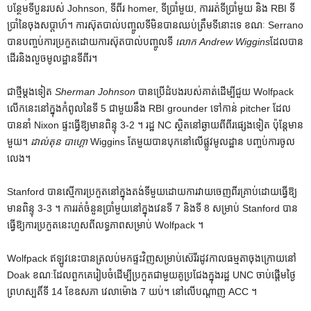
បន្ថែមទីបួនរបស់ Johnson, ទីពីរ homer, ទីប្រាំមួយ, ការរត់ទីប្រាំមួយ និង RBI ទី
ប្រាំនៃចុងសប្តាហ៍។ ការ​ស៊ុត​បាល់​បញ្ចូល​ទី​មិន​បាន​ឈប់​ត្រឹម​ទី​នោះ​ទេ ខណៈ Serrano
បាន​បញ្ចប់​ការ​ប្រកួត​ដោយ​ការ​ស៊ុត​បាល់​បញ្ចូល​ទី
លោក Andrew Wiggins
ដែលបាន
ដើរនិងលួចមូលដ្ឋានទីពីរ។
ជាថ្មីម្តងទៀត
Sherman Johnson
បានប្រើដំបងរបស់គាត់ដើម្បីជួយ Wolfpack
លើកនេះនៅក្នុងកំពូលនៃទី 5 ជាមួយនឹង RBI grounder ទៅកាន់ pitcher ដែល
បាននាំ Nixon ផ្ទះធ្វើឱ្យមានពិន្ទុ 3-2 ។ រដ្ឋ NC ស្ថិតនៅឆ្ងាយពីពីរផ្សេងទៀត ប៉ុន្តែមាន
មួយ។
ដាល់តុន បាហ្គោ
Wiggins តែមួយបានបុកនៅលើផ្លូវមូលដ្ឋាន បញ្ចប់ការចូល
លេង។
Stanford បាន​ស្មើ​ការ​ប្រកួត​នៅ​ក្នុង​តង់​ទី​មួយ​ដោយ​ការ​វាយ​ចេញ​ពីរ​គ្រាប់​ដោយ​ធ្វើ​ឱ្យ​
មាន​ពិន្ទុ 3-3 ។ ការរត់ចំនួនប្រាំមួយនៅក្នុងវេនទី 7 និងទី 8 សម្រាប់ Stanford បាន
ធ្វើឱ្យការប្រកួតនេះហួសពីលទ្ធភាពសម្រាប់ Wolfpack ។
Wolfpack ឥឡូវនេះបានត្រលប់មកផ្ទះវិញសម្រាប់ស៊េរីរដូវកាលធម្មតាចុងក្រោយនៅ
Doak ខណៈដែលពួកគេរៀបចំដើម្បីប្រកួតជាមួយគូប្រជែងក្នុងរដ្ឋ UNC ចាប់ផ្តើមថ្ងៃ
ព្រហស្បតិ៍ទី 14 ខែឧសភា វេលាម៉ោង 7 យប់។ នៅលើបណ្តាញ ACC ។