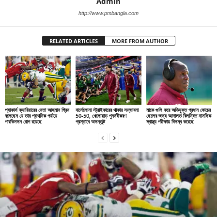
Admin
http://www.pmbangla.com
RELATED ARTICLES
MORE FROM AUTHOR
প্যাকার্স ক্যারিয়ারের নেতা আহমান গ্রিন
বার্সেলোনা স্ট্রাইকারের থাকার সম্ভাবনা
মাকে গুলি করে অভিযুক্ত প্রধান কোচের
বলেছেন যে তার প্রাথমিক পর্যায়ে
50-50, খেলোয়াড় পুনর্নবীকরণ
ছেলের জন্য আদালত বিলম্বিত মানসিক
পারকিনসন রোগ রয়েছে
প্রস্তাবে অসন্তুষ্ট
স্বাস্থ্য পরীক্ষায় বিলম্ব করেছে