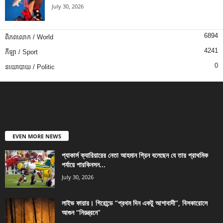
July 30, 2026
6894
ពិភពលោក / World
4241
កីឡា / Sport
0
នយោបាយ / Politic
EVEN MORE NEWS
প্যাকার্স ক্যারিয়ারের নেতা আহমান গ্রিন বলেছেন যে তার প্রাথমিক
পর্যায়ে পারকিনসন...
July 30, 2026
লাইভ ফায়ার। গিরোন্ডে “প্রথম দিন একটু আশাবাদী”, বিসকারোসে
আগুন “নিয়ন্ত্রনে”