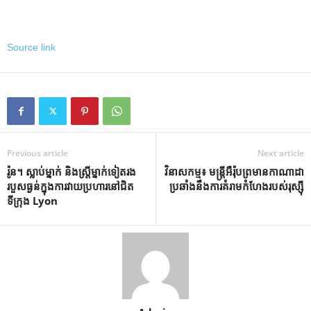
Source link
Previous article
Next article
រ៉ូន។ ស្លាប់​ម្នាក់ និង​ស្ត្រី​ម្នាក់​ទៀត​រង​
វិនាសកម្ម៖ មន្ត្រីអឺរ៉ុបព្រមានកាណាដា
របួស​ធ្ងន់​ក្នុង​ការ​វាយ​ប្រហារ​នៅ​ជិត​
ប្រឆាំងនឹងការគំរាមកំហែងរបស់រុស្ស៊ី
ទីក្រុង Lyon