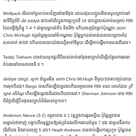
Wolfpack មើលទៅត្រលប់មកវិញនៅនាទីចុង ដោយស៊ុតបញ្ចូលទីបានមួយគ្រាប់នៅ
នាទីទីប្រាំបី
រ៉េត ចនសុន
ជាប់នៅលីវក្នុងការប្រកួតទី 24 ជាប់គ្នារបស់គាត់សម្រាប់ RBI
ដែលធ្វើឱ្យពិន្ទុ 7-4 ។ ជាមួយ​អ្នក​រត់​ទី​១ និង​ទី​២ ហើយ​ចេញ​តែ​ម្នាក់​ប៉ុណ្ណោះ
លោក
Chris McHugh
តម្រង់ជួរមួយនៅចំកណ្តាល ប៉ុន្តែអ្នកជល់មាន់បានបោះស្រោមដៃ
របស់គាត់ ចាប់វា ហើយបានបោះយ៉ាងលឿនទៅទីមួយ ដើម្បីចាប់ផ្តើមការលេងពីរដង។
Teddy Tokheim បានវាយលុកផ្ទះទីបីរបស់គាត់នៅចុងសប្តាហ៍ដើម្បីបន្ថែមការធានា
រ៉ាប់រងនៅបាតតារាងទី 8 ។
ដាល់តុន បាហ្គោ
,
លូកា និច្សុន
និង
លោក Chris McHugh
នីមួយៗបានបញ្ចប់ដោយ
ការចុចបីដង។ Bargo បានកើនឡើងទ្វេដងហើយទទួលបាន RBI ខណៈពេលដែល
គ្រី
ស្ទាន សឺរ៉ាណូ
កើនឡើងទ្វេដងពីរដងហើយបានរត់។
Sherman Johnson
មាន RBI
ពីរថ្ងៃដើម្បីបិទចុងសប្តាហ៍ដ៏ធំរបស់ពួកគេ។
Anderson Nance
(3-2) ទទួលបាន 4.1 វគ្គក្នុងការធូរស្បើយ ប៉ុន្តែត្រូវបាន
សម្គាល់ថាចាញ់ បន្ទាប់ពីអនុញ្ញាតឱ្យរត់ប្រាំដងលើការវាយចំនួន 7 ដង ជាមួយនឹងការ
ដើរបីដង និងវាយចេញ 5 ដង។
Heath Andrews
បានចាប់ផ្តើមការប្រកួត ប៉ុន្តែបាន