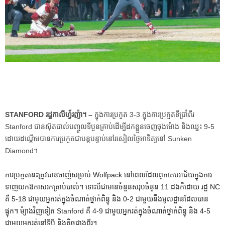
STANFORD រដ្ឋកាលីហ្វ័រញ៉ា។ –
ក្នុង​ការ​ប្រកួត 3-3 ក្នុង​ការ​ប្រកួត​ទី​ប្រាំពីរ
Stanford បាន​ស៊ុត​បាល់​បញ្ចូល​ទី​បួន​គ្រាប់​ដើម្បី​ដក​ខ្លួន​ចេញ​ចុង​ម៉ោង និង​ឈ្នះ 9-5
ដោយ​ដណ្តើម​បាន​ការ​ប្រកួត​ជា​បន្ត​បន្ទាប់​នៅ​រសៀល​ថ្ងៃ​អាទិត្យ​នៅ Sunken
Diamond។
ការ​ប្រកួត​នេះ​ត្រូវ​បាន​ចាញ់​សម្រាប់ Wolfpack នៅ​ពេល​ដែល​ពួក​គេ​បរាជ័យ​ក្នុង​ការ​
ទាញ​យក​ឱកាស​រក​គ្រាប់​បាល់។ ទោះបីជាមានចំនួនសរុបចំនួន 11 ដងក៏ដោយ រដ្ឋ NC
គឺ 5-18 ជាមួយអ្នករត់ក្នុងចំណាត់ថ្នាក់ពិន្ទុ និង 0-2 ជាមួយនឹងមូលដ្ឋានដែលបាន
ផ្ទុក។ ម៉្យាងវិញទៀត Stanford គឺ 4-9 ជាមួយអ្នករត់ក្នុងចំណាត់ថ្នាក់ពិន្ទុ និង 4-5
ជាមួយអ្នករត់នៅទីបី និងតិចជាងពីរ។