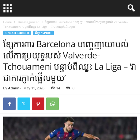
Home
Uncategorized
ខ្សែការពារ Barcelona បញ្ចេញយោបល់លើការប្រយុទ្ធរបស់ Valverde-
Tchouameni បន្ទាប់ពីឈ្នះ La Liga – ‘វាជាការភ្ញាក់ផ្អើលមួយ’
UNCATEGORIZED
កីឡា / SPORT
ខ្សែការពារ Barcelona បញ្ចេញយោបល់
លើការប្រយុទ្ធរបស់ Valverde-
Tchouameni បន្ទាប់ពីឈ្នះ La Liga – ‘វា
ជាការភ្ញាក់ផ្អើលមួយ’
By
Admin
-
May 11, 2026
14
0