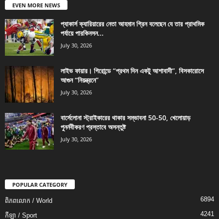
EVEN MORE NEWS
প্যাকার্স ক্যারিয়ারের নেতা আহমান গ্রিন বলেছেন যে তার প্রাথমিক
পর্যায়ে পারকিনসন...
July 30, 2026
লাইভ ফায়ার। গিরোন্ডে “প্রথম দিন একটু আশাবাদী”, বিসকারোসে
আগুন “নিয়ন্ত্রনে”
July 30, 2026
বার্সেলোনা স্ট্রাইকারের থাকার সম্ভাবনা 50-50, খেলোয়াড়
পুনর্নবীকরণ প্রস্তাবে অসন্তুষ্ট
July 30, 2026
POPULAR CATEGORY
6894
ពិភពលោក / World
4241
កីឡា / Sport