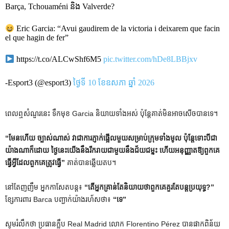
Barça, Tchouaméni និង Valverde?
Eric Garcia: “Avui gaudirem de la victoria i deixarem que facin
el que hagin de fer”
https://t.co/ALCwShf6M5
pic.twitter.com/hDe8LBBjxv
-Esport3 (@esport3)
ថ្ងៃទី 10 ខែឧសភា ឆ្នាំ 2026
ពេល​ឮ​សំណួរ​នេះ ទឹក​មុខ Garcia និយាយ​ទាំង​អស់ ប៉ុន្តែ​គាត់​មិន​អាច​សើច​បាន​ទេ។
“មែនហើយ ច្បាស់ណាស់ វាជាការភ្ញាក់ផ្អើលមួយសម្រាប់ក្រុមទាំងមូល ប៉ុន្តែទោះបីជា
យ៉ាងណាក៏ដោយ ថ្ងៃនេះយើងនឹងរីករាយជាមួយនឹងជ័យជម្នះ ហើយអនុញ្ញាតឱ្យពួកគេ
ធ្វើអ្វីដែលពួកគេត្រូវធ្វើ”
គាត់បានឆ្លើយតប។
នៅតែញញឹម អ្នកកាសែតបន្ត៖
“តើអ្នកគ្រាន់តែនិយាយថាពួកគេគួរតែបន្តប្រយុទ្ធ?”
ខ្សែការពារ Barca បញ្ជាក់យ៉ាងរហ័សថា៖
“ទេ”
សូមរំលឹកថា ប្រធានក្លឹប Real Madrid លោក Florentino Pérez បានផាកពិន័យ