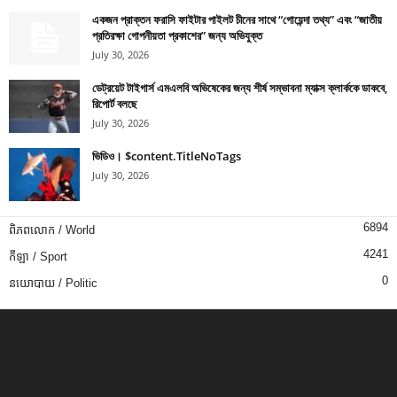
একজন প্রাক্তন ফরাসি ফাইটার পাইলট চীনের সাথে “গোয়েন্দা তথ্য” এবং “জাতীয়
প্রতিরক্ষা গোপনীয়তা প্রকাশের” জন্য অভিযুক্ত
July 30, 2026
ডেট্রয়েট টাইগার্স এমএলবি অভিষেকের জন্য শীর্ষ সম্ভাবনা ম্যাক্স ক্লার্ককে ডাকবে,
রিপোর্ট বলছে
July 30, 2026
ভিডিও। $content.TitleNoTags
July 30, 2026
6894
ពិភពលោក / World
4241
កីឡា / Sport
0
នយោបាយ / Politic