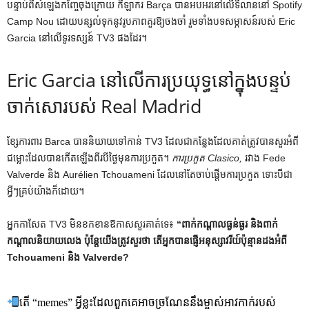
បន្ទាប់ពីសំឡេងកញ្ចែចុងក្រោយ កីឡាករ Barça បានអបអរនៅលើទីលាននៅ Spotify
Camp Nou ដោយបន្សល់ទុកនូវរូបភាពគួរឱ្យចងចាំ រួមទាំងបទសម្ភាសន៍របស់ Eric
Garcia នៅលើទូរទស្សន៍ TV3 ផងដែរ។
Eric Garcia នៅលើការប្រយុទ្ធនៅក្នុងបន្ទប់
ចាក់សោរបស់ Real Madrid
ខ្សែការពារ Barca បាននិយាយទៅកាន់ TV3 ដែលជាកន្លែងដែលគាត់ត្រូវបានសួរអំពី
ជម្លោះដែលបានកើតឡើងពីរបីថ្ងៃមុនការប្រកួត។
ការប្រកួត Clasico,
រវាង Fede
Valverde និង Aurélien Tchouameni ដែលនៅតែចាប់ផ្តើមការប្រកួត ទោះបីជា
អ្វីៗគ្រប់យ៉ាងក៏ដោយ។
អ្នក​កាសែត TV3 មិន​ខកខាន​ឱកាស​សួរ​គាត់​ទេ៖
“ពាក់កណ្តាលធ្ងន់ធ្ងរ និងពាក់
កណ្តាលនិយាយលេង ប៉ុន្តែយើងត្រូវសួរថា តើអ្នកបានផ្ញើអនុស្សាវរីយ៍ប៉ុន្មានដងអំពី
Tchouameni និង Valverde?
តើ “memes” អ្វីខ្លះដែលពួកគេអាចច្រណែននឹងម្ចាស់អាវកាក់របស់