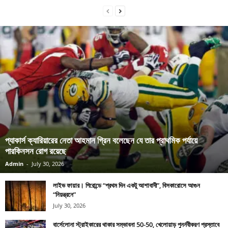
প্যাকার্স ক্যারিয়ারের নেতা আহমান গ্রিন বলেছেন যে তার প্রাথমিক পর্যায়ে
পারকিনসন রোগ রয়েছে
Admin
-
July 30, 2026
লাইভ ফায়ার। গিরোন্ডে “প্রথম দিন একটু আশাবাদী”, বিসকারোসে আগুন
“নিয়ন্ত্রনে”
July 30, 2026
বার্সেলোনা স্ট্রাইকারের থাকার সম্ভাবনা 50-50, খেলোয়াড় পুনর্নবীকরণ প্রস্তাবে