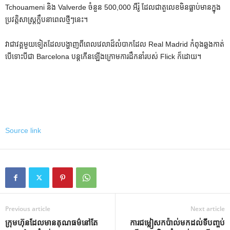
Tchouameni និង Valverde ចំនួន 500,000 អឺរ៉ូ ដែលជាតួលេខមិនធ្លាប់មានក្នុង
ប្រវត្តិសាស្ត្រក្លឹបនាពេលថ្មីៗនេះ។
វាជាវគ្គមួយទៀតដែលបង្ហាញពីពេលវេលាដ៏លំបាកដែល Real Madrid កំពុងឆ្លងកាត់
បើទោះបីជា Barcelona បន្តកើនឡើងក្រោមការដឹកនាំរបស់ Flick ក៏ដោយ។
Source link
Previous article
Next article
ក្រុមហ៊ុនដែលមានគុណធម៌នៅតែ
ការជម្លៀសកប៉ាល់មកដល់ទីបញ្ចប់