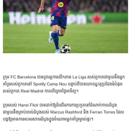
ក្រុម FC Barcelona បាន​ប្រារព្ធ​ការ​លើក​ពាន La Liga របស់​ពួក​គេ​ជាមួយ​នឹង​អ្នក​
គាំទ្រ​របស់​ពួក​គេ​នៅ Spotify Camp Nou បន្ទាប់​ពី​បាន​យក​ឈ្នះ​គូ​ប្រជែង​ធំ​បំផុត​
របស់​ពួក​គេ Real Madrid កាល​ពី​ល្ងាច​ថ្ងៃ​អាទិត្យ។
ក្រុមរបស់ Hansi Flick បានដាក់ឱ្យដំណើរការការប្រកួតនៅដំណាក់កាលដំបូង
ជាមួយនឹងគ្រាប់បាល់ដំបូងរបស់ Marcus Rashford និង Ferran Torres ដែល
បង្កឱ្យមានការអបអរសាទរដំបូងក្នុងចំណោមអ្នកគាំទ្រម្ចាស់ផ្ទះ។