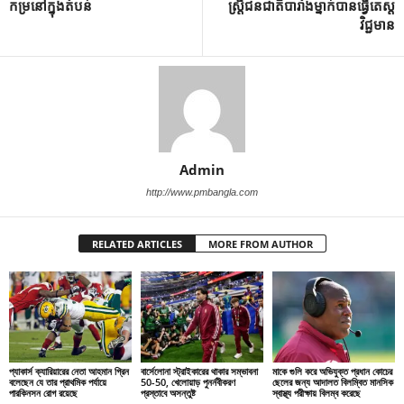
កម្រនៅក្នុងតំបន់
ស្ត្រីជនជាតិបារាំងម្នាក់បានធ្វើតេស្ត
វិជ្ជមាន
Admin
http://www.pmbangla.com
RELATED ARTICLES
MORE FROM AUTHOR
প্যাকার্স ক্যারিয়ারের নেতা আহমান গ্রিন
বার্সেলোনা স্ট্রাইকারের থাকার সম্ভাবনা
মাকে গুলি করে অভিযুক্ত প্রধান কোচের
বলেছেন যে তার প্রাথমিক পর্যায়ে
50-50, খেলোয়াড় পুনর্নবীকরণ
ছেলের জন্য আদালত বিলম্বিত মানসিক
পারকিনসন রোগ রয়েছে
প্রস্তাবে অসন্তুষ্ট
স্বাস্থ্য পরীক্ষায় বিলম্ব করেছে