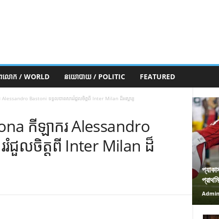
ភពលោក / WORLD
នយោបាយ / POLITIC
FEATURED
essandro Bastoni ទទួលបានសាររំជួលចិត្តពី Inter Milan ដ៏អស្ចារ្យ
na កីឡាករ Alessandro
ជួលចិត្តពី Inter Milan ដ៏
প্যাকা
প্রাথম
Admi