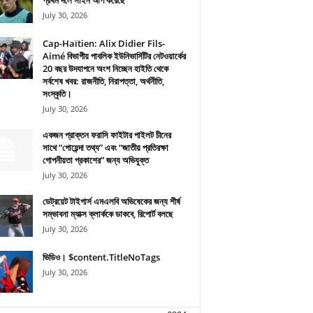
প্রথম দলে সাইন আপ করেছে
July 30, 2026
Cap-Haïtien: Alix Didier Fils-
Aimé বিভাগীয় পাবলিক ইউনিভার্সিটির নেটওয়ার্কের
20 বছর উদযাপনে অংশ নিচ্ছেন হাইতি থেকে
সর্বশেষ খবর: রাজনীতি, নিরাপত্তা, অর্থনীতি,
সংস্কৃতি।
July 30, 2026
একজন প্রাক্তন ফরাসি ফাইটার পাইলট চীনের
সাথে “গোয়েন্দা তথ্য” এবং “জাতীয় প্রতিরক্ষা
গোপনীয়তা প্রকাশের” জন্য অভিযুক্ত
July 30, 2026
ডেট্রয়েট টাইগার্স এমএলবি অভিষেকের জন্য শীর্ষ
সম্ভাবনা ম্যাক্স ক্লার্ককে ডাকবে, রিপোর্ট বলছে
July 30, 2026
ভিডিও। $content.TitleNoTags
July 30, 2026