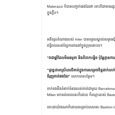
Materazzi ក៏បានបញ្ជាក់ផងដែរថា ទោះបីជាមានរដូ
ក្នុងក្លឹប។
អតីតរូបតំណាងរបស់ Inter បានទទួលស្គាល់សម្ពាធជុំវិ
ឥទ្ធិពលរបស់ខ្សែការពារនៅក្នុងក្រុមនោះទេ។
“វា​ជា​ឆ្នាំ​ដែល​មិន​ធម្មតា និង​ពិបាក​បន្តិច ប៉ុន្តែ​គ្មាន​កា
“ដូច្នេះវាអាស្រ័យលើគាត់ក្នុងការសម្រេចចិត្តជាក់លាក
ជំរុញគាត់ផងដែរ”
លោកបានបន្ថែម។
ទាក់ទងនឹងទំនាក់ទំនងរបស់គាត់ជាមួយ Barcelona ទ
Milan មកទល់ពេលនេះក៏ដោយ ក៏ឈ្មោះរបស់ Bast
ទោះជាយ៉ាងណាក៏ដោយសម្រាប់ពេលនេះ Bastoni នៅតែ