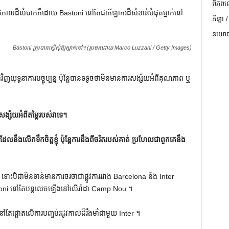
ពិភពល
វកាលដ៏លំបាកក៏ដោយ Bastoni នៅតែជាកីឡាករដ៏សំខាន់បំផុតម្នាក់នៅ
កីឡា /
នយោបា
Bastoni ត្រូវបានស្នើសុំឱ្យស្នាក់នៅ។ (រូបថតដោយ Marco Luzzani / Getty Images)
ញយុទ្ធនាការបច្ចុប្បន្ន ប៉ុន្តែបានទទូចថាមិនមានការសង្ស័យអំពីគុណភាព ឬ
រ​សង្ស័យ​អំពី​តម្លៃ​របស់​វា​ទេ។
់ដែលនឹងលើកទឹកចិត្តខ្ញុំ ប៉ុន្តែការដឹងពីចរិតរបស់គាត់ ប្រហែលជាពួកគេនឹង
ោះបីជាមិនទាន់មានការចរចាជាផ្លូវការរវាង Barcelona និង Inter
oni នៅតែបន្តលេចឡើងនៅលើរ៉ាដា Camp Nou ។
ផ្តោតលើការបញ្ចប់រដូវកាលដ៏រឹងមាំជាមួយ Inter ។