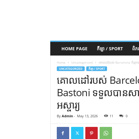
HOME PAGE
កីឡា / SPORT
ពិ
Home
Uncategorized
គោលដៅរបស់ Barcelona កីឡាករ Al
UNCATEGORIZED
កីឡា / SPORT
គោលដៅរបស់ Barcelo
Bastoni ទទួលបានសាររំ
អស្ចារ្យ
By
Admin
-
May 13, 2026
11
0