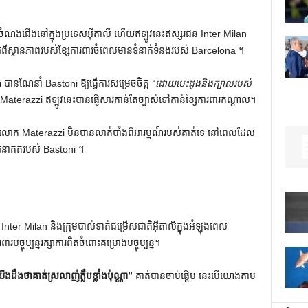
នចំណងជើងនៅក្នុងប្រទេសអ៊ីតាលី ហើយឥឡូវនេះឥស្សរជន Inter Milan
ពីស្ថានភាពរបស់ខ្សែការពារចំពេលមានទំនាក់ទំនងរបស់ Barcelona ។
eri បានណែនាំ Bastoni ឱ្យធ្វើការសម្រេចចិត្ត
“ដោយបេះដូងនិងក្បាលរបស់
o Materazzi ឥឡូវនេះបានផ្ញើសារកាន់តែច្បាស់ទៅកាន់ខ្សែការពារកណ្តាល។
 លោក Materazzi មិនបានលាក់បាំងពីអារម្មណ៍របស់គាត់ទេ នៅពេលដែល
ិញអនាគតរបស់ Bastoni ។
 Inter Milan និងក្រុមបាល់ទាត់ជម្រើសជាតិអ៊ីតាលីក្នុងអំឡុងពេល
ពារបច្ចុប្បន្នរក្សាការពិតចំពោះគម្រោងបច្ចុប្បន្ន។
ើងដឹងថាគាត់ស្រលាញ់ក្លឹបខ្លាំងប៉ុណ្ណា”
គាត់បានចាប់ផ្តើម នេះបើយោងតាម