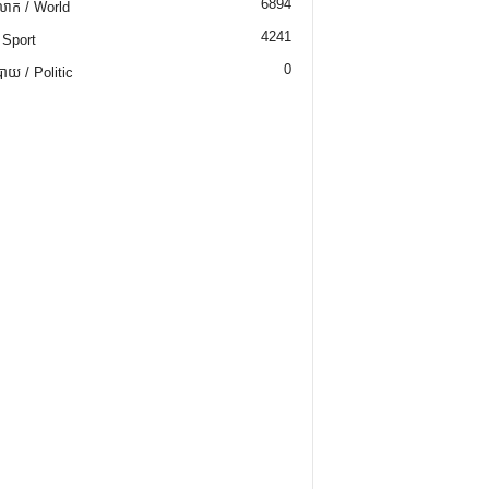
6894
ោក / World
4241
 Sport
0
យ / Politic