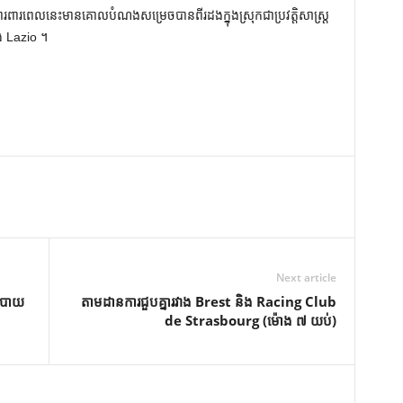
ពារពេលនេះមានគោលបំណងសម្រេចបានពីរដងក្នុងស្រុកជាប្រវត្តិសាស្ត្រ
ឹង Lazio ។
Next article
យោបាយ
តាមដានការជួបគ្នារវាង Brest និង Racing Club
de Strasbourg (ម៉ោង ៧ យប់)