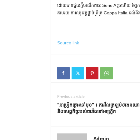
ដោយបានជួយក្លឹបលើកពាន Serie A រួចហើយ ខ្សែការ
តាមរយៈការឈ្នះវគ្គផ្តាច់ព្រ័ត្រ Coppa Italia ទល់ន
Source link
Previous article
"អាហ្រ្វិកឆ្ពោះទៅមុខ" ៖ ការ​វិល​ត្រឡប់​ខាង​ន
និង​សេដ្ឋកិច្ច​របស់​បារាំង​ទៅ​អាហ្វ្រិក
Admin