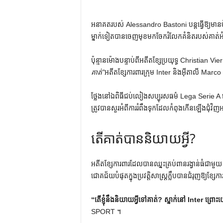
អនាគតរបស់ Alessandro Bastoni បន្តធ្វើឱ្យមា
ម្នាក់ទៀតបានចេញមុខមកចែករំលែកគំនិតរបស់គាត់អំ
ប៉ុន្មានម៉ោងបន្ទាប់ពីអតីតខ្សែប្រយុទ្ធ Christian Vi
គាត់”
អតីតខ្សែការពារក្រុម Inter និងអ៊ីតាលី Marc
ថ្លែងនៅឯពិធីជប់លៀងសប្បុរសធម៌ Lega Serie A
ត្រូវបានសួរអំពីការរំពឹងទុកដែលកំពុងកើនឡើងជុំវ
តើគាត់បាននិយាយអ្វី?
អតីតខ្សែការពារដែលបានឈ្នះគ្រប់ពានរង្វាន់ធំជាមួយ
ជោគជ័យបំផុតក្នុងប្រវត្តិសាស្ត្រក្លឹបបានជំរុញឱ្យខ្សែការ
“តើខ្ញុំនឹងនិយាយអ្វីទៅគាត់? ស្នាក់នៅ Inter ព្រោះយ
​​SPORT ។