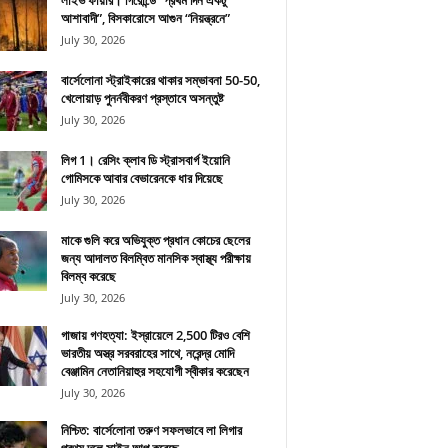
লাইভ ফায়ার। গিরোন্ডে “প্রথম দিন একটু
আশাবাদী”, বিসকারোসে আগুন “নিয়ন্ত্রনে”
July 30, 2026
বার্সেলোনা স্ট্রাইকারের থাকার সম্ভাবনা 50-50,
খেলোয়াড় পুনর্নবীকরণ প্রস্তাবে অসন্তুষ্ট
July 30, 2026
লিগ 1। রেসিং ক্লাব ডি স্ট্রাসবার্গ ইয়োনি
গোমিসকে আবার বেভারেনকে ধার দিয়েছে
July 30, 2026
মাকে গুলি করে অভিযুক্ত প্রধান কোচের ছেলের
জন্য আদালত বিলম্বিত মানসিক স্বাস্থ্য পরীক্ষায়
বিলম্ব করেছে
July 30, 2026
গাজায় গণহত্যা: ইস্রায়েলে 2,500 টিরও বেশি
ভারতীয় অস্ত্র সরবরাহের সাথে, নরেন্দ্র মোদি
বেঞ্জামিন নেতানিয়াহুর সহযোগী স্বীকার করেছেন
July 30, 2026
নিশ্চিত: বার্সেলোনা তরুণ সফলভাবে লা লিগার