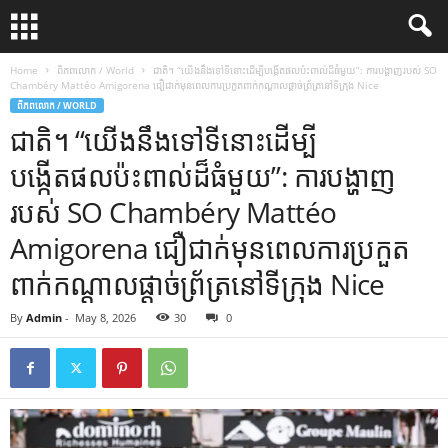
Home
ពិភពលោក / World
ជាតិ។ “យើងនឹងទៅទីនោះដើម្បីបង្កើតផលប៉ះពាល់ដ៏ធំមួយ”: ការបង្ហាញរបស់ SO
Chambéry Mattéo Amigorena ជឿជាក់មុនពេលការប្រកួតពាក់កណ្តាលផ្តាច់ព្រ័ត្រនៅទីក្រុង Nice
ពិភពលោក / WORLD
ជាតិ។ “យើងនឹងទៅទីនោះដើម្បី
បង្កើតផលប៉ះពាល់ដ៏ធំមួយ”: ការបង្ហាញ
របស់ SO Chambéry Mattéo
Amigorena ជឿជាក់មុនពេលការប្រកួត
ពាក់កណ្តាលផ្តាច់ព្រ័ត្រនៅទីក្រុង Nice
By
Admin
-
May 8, 2026
30
0