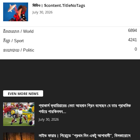
ভিডিও। $content.TitleNoTags
July 30, 2026
6894
ពិភពលោក / World
4241
កីឡា / Sport
0
នយោបាយ / Politic
EVEN MORE NEWS
প্যাকার্স ক্যারিয়ারের নেতা আহমান গ্রিন বলেছেন যে তার প্রাথমিক
পর্যায়ে পারকিনসন...
July 30, 2026
লাইভ ফায়ার। গিরোন্ডে “প্রথম দিন একটু আশাবাদী”, বিসকারোসে