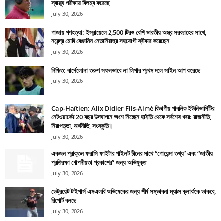
স্বাস্থ্য পরীক্ষায় বিলম্ব করেছে
July 30, 2026
গাজায় গণহত্যা: ইস্রায়েলে 2,500 টিরও বেশি ভারতীয় অস্ত্র সরবরাহের সাথে,
নরেন্দ্র মোদি বেঞ্জামিন নেতানিয়াহুর সহযোগী স্বীকার করেছেন
July 30, 2026
নিশ্চিত: বার্সেলোনা তরুণ সফলভাবে লা লিগার প্রথম দলে সাইন আপ করেছে
July 30, 2026
Cap-Haïtien: Alix Didier Fils-Aimé বিভাগীয় পাবলিক ইউনিভার্সিটির
নেটওয়ার্কের 20 বছর উদযাপনে অংশ নিচ্ছেন হাইতি থেকে সর্বশেষ খবর: রাজনীতি,
নিরাপত্তা, অর্থনীতি, সংস্কৃতি।
July 30, 2026
একজন প্রাক্তন ফরাসি ফাইটার পাইলট চীনের সাথে “গোয়েন্দা তথ্য” এবং “জাতীয়
প্রতিরক্ষা গোপনীয়তা প্রকাশের” জন্য অভিযুক্ত
July 30, 2026
ডেট্রয়েট টাইগার্স এমএলবি অভিষেকের জন্য শীর্ষ সম্ভাবনা ম্যাক্স ক্লার্ককে ডাকবে,
রিপোর্ট বলছে
July 30, 2026