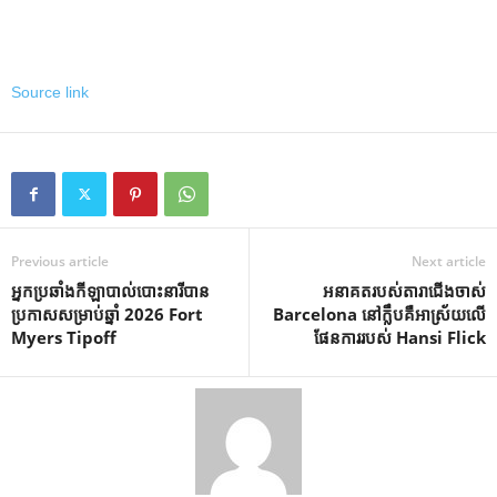
Source link
Previous article
Next article
អ្នកប្រឆាំងកីឡាបាល់បោះនារីបាន
អនាគតរបស់តារាជើងចាស់
ប្រកាសសម្រាប់ឆ្នាំ 2026 Fort
Barcelona នៅក្លឹបគឺអាស្រ័យលើ
Myers Tipoff
ផែនការរបស់ Hansi Flick