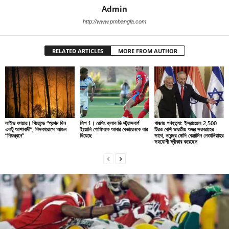
Admin
http://www.pmbangla.com
RELATED ARTICLES
MORE FROM AUTHOR
লাইভ ফায়ার। গিরোন্ডে “প্রথম দিন
লিগ 1। রেসিং ক্লাব ডি স্ট্রাসবার্গ
গাজায় গণহত্যা: ইস্রায়েলে 2,500
একটু আশাবাদী”, বিসকারোসে আগুন
ইয়োনি গোমিসকে আবার বেভারেনকে ধার
টিরও বেশি ভারতীয় অস্ত্র সরবরাহের
“নিয়ন্ত্রনে”
দিয়েছে
সাথে, নরেন্দ্র মোদি বেঞ্জামিন নেতানিয়াহুর
সহযোগী স্বীকার করেছেন