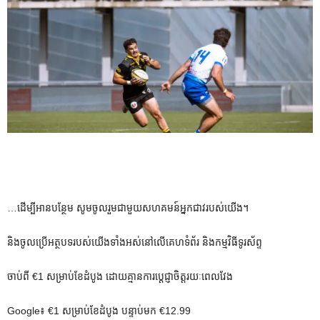
…ដើម្បីអានបន្ថែម សូមចូលរួមជាមួយសហគមន៍អ្នកជាវរបស់យើង។
និងចូលប្រើអត្ថបទរបស់យើងទាំងអស់នៅលើគេហទំព័រ និងកម្មវិធីទូរស័ព្ទ
ចាប់ពី €1 សម្រាប់ខែដំបូង ដោយគ្មានការប្តេជ្ញាចិត្តរយៈពេលវែង
Google៖ €1 សម្រាប់ខែដំបូង បន្ទាប់មក €12.99