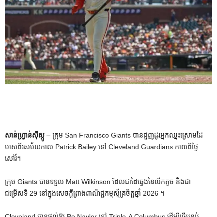
សាន់ហ្វ្រាន់ស៊ីស្កូ
– ក្រុម San Francisco Giants បានជួញដូរអ្នកឈ្នះស្រោមដៃ
មាសពីរសម័យកាល Patrick Bailey ទៅ Cleveland Guardians កាលពីថ្ងៃ
សៅរ៍។
ក្រុម Giants បានទទួល Matt Wilkinson ដែលជាដៃឆ្វេងនៃលីកតូច និងជា
ជម្រើសទី 29 នៅក្នុងសេចក្តីព្រាងពាណិជ្ជកម្មស្ម័គ្រចិត្តឆ្នាំ 2026 ។
Cleveland បានផ្តល់ឱ្យ Bo Naylor ទៅ Triple-A Columbus ដើម្បីធ្វើបន្ទប់