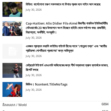
নিশ্চিত: বার্সেলোনা তরুণ সফলভাবে লা লিগার প্রথম দলে সাইন আপ করেছে
July 30, 2026
Cap-Haïtien: Alix Didier Fils-Aimé বিভাগীয় পাবলিক ইউনিভার্সিটির
নেটওয়ার্কের 20 বছর উদযাপনে অংশ নিচ্ছেন হাইতি থেকে সর্বশেষ খবর: রাজনীতি,
নিরাপত্তা, অর্থনীতি, সংস্কৃতি।
July 30, 2026
একজন প্রাক্তন ফরাসি ফাইটার পাইলট চীনের সাথে “গোয়েন্দা তথ্য” এবং “জাতীয়
প্রতিরক্ষা গোপনীয়তা প্রকাশের” জন্য অভিযুক্ত
July 30, 2026
ডেট্রয়েট টাইগার্স এমএলবি অভিষেকের জন্য শীর্ষ সম্ভাবনা ম্যাক্স ক্লার্ককে ডাকবে,
রিপোর্ট বলছে
July 30, 2026
ভিডিও। $content.TitleNoTags
July 30, 2026
6894
ពិភពលោក / World