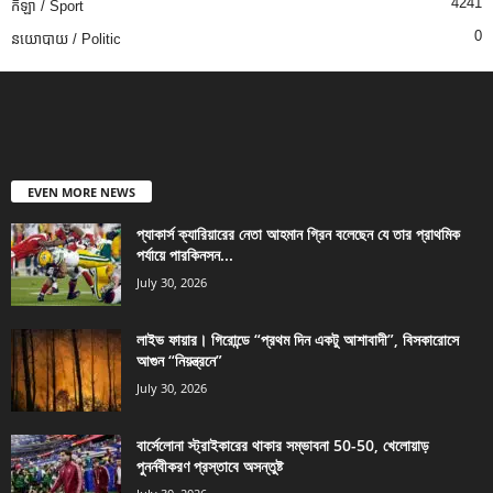
4241
កីឡា / Sport
0
នយោបាយ / Politic
EVEN MORE NEWS
প্যাকার্স ক্যারিয়ারের নেতা আহমান গ্রিন বলেছেন যে তার প্রাথমিক
পর্যায়ে পারকিনসন...
July 30, 2026
লাইভ ফায়ার। গিরোন্ডে “প্রথম দিন একটু আশাবাদী”, বিসকারোসে
আগুন “নিয়ন্ত্রনে”
July 30, 2026
বার্সেলোনা স্ট্রাইকারের থাকার সম্ভাবনা 50-50, খেলোয়াড়
পুনর্নবীকরণ প্রস্তাবে অসন্তুষ্ট