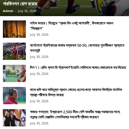
পারকিনসন রোগ রয়েছে
Admin
-
July 30, 2026
লাইভ ফায়ার। গিরোন্ডে “প্রথম দিন একটু আশাবাদী”, বিসকারোসে আগুন
“নিয়ন্ত্রনে”
July 30, 2026
বার্সেলোনা স্ট্রাইকারের থাকার সম্ভাবনা 50-50, খেলোয়াড় পুনর্নবীকরণ প্রস্তাবে
অসন্তুষ্ট
July 30, 2026
লিগ 1। রেসিং ক্লাব ডি স্ট্রাসবার্গ ইয়োনি গোমিসকে আবার বেভারেনকে ধার দিয়েছে
July 30, 2026
মাকে গুলি করে অভিযুক্ত প্রধান কোচের ছেলের জন্য আদালত বিলম্বিত মানসিক
স্বাস্থ্য পরীক্ষায় বিলম্ব করেছে
July 30, 2026
গাজায় গণহত্যা: ইস্রায়েলে 2,500 টিরও বেশি ভারতীয় অস্ত্র সরবরাহের সাথে,
নরেন্দ্র মোদি বেঞ্জামিন নেতানিয়াহুর সহযোগী স্বীকার করেছেন
July 30, 2026