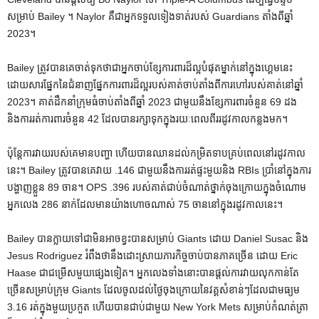
សម្រាប់ Bailey ។ Naylor គឺជាអ្នកទទួលទៀងទាត់របស់ Guardians តាំងពីឆ្នាំ
2023។
Bailey ត្រូវបានគេចាត់ទុកថាជាអ្នកចាប់ខ្សែការពារដ៏ល្អបំផុតម្នាក់នៅក្នុងហ្គេមនេះ
ដោយសារផ្នែកនៃជំនាញផ្នែកការពារដ៏ល្អរបស់គាត់ចាប់តាំងពីការហៅរបស់គាត់នៅឆ្នាំ
2023។ គាត់ដឹកនាំក្រុមធំចាប់តាំងពីឆ្នាំ 2023 ជាមួយនឹងខ្សែការពារចំនួន 69 ដង
និងការរត់ការពារចំនួន 42 ដែលបានរក្សាទុកក្នុងរយៈពេលពីររដូវកាលកន្លងមក។
ប៉ុន្តែ​ការ​វាយ​របស់​គេ​មាន​បញ្ហា ហើយ​បាន​ឈាន​ដល់​កម្រិត​ទាប​គ្រប់​ពេល​នៅ​រដូវ​កាល​
នេះ។ Bailey ត្រូវបានគេវាយ .146 ជាមួយនឹងការរត់ផ្ទះមួយនិង RBIs ប្រាំនៅក្នុងការ
បង្ហាញខ្លួន 89 ចាន។ OPS .396 របស់គាត់ជាប់ចំណាត់ថ្នាក់ចុងក្រោយក្នុងចំណោម
អ្នកលេង 286 នាក់ដែលមានយ៉ាងហោចណាស់ 75 ចាននៅក្នុងរដូវកាលនេះ។
Bailey បានក្លាយទៅជាមិនអាចខ្វះបានសម្រាប់ Giants ដោយ Daniel Susac និង
Jesus Rodriguez រំពឹងថានឹងដោះស្រាយភារកិច្ចចាប់បានភាគច្រើន ដោយ Eric
Haase ជាជម្រើសមួយផ្សេងទៀត។ អ្នកលេងទាំងនោះបានផ្តល់ការវាយលុកកាន់តែ
ច្រើនសម្រាប់ក្រុម Giants ដែលចូលដល់ថ្ងៃចុងក្រោយនៃវគ្គសំខាន់ៗដែលជាមធ្យម
3.16 រត់ក្នុងមួយប្រកួត ហើយបានជាប់ជាមួយ New York Mets សម្រាប់កំណត់ត្រា