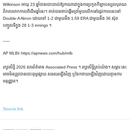
Wilkinson អាយុ 23 ឆ្នាំបានបោះបាល់ឱ្យកាណាដាក្នុងការប្រកួតកីឡាបេស្បលបុរាណ
ពិភពលោកកាលពីដើមឆ្នាំនេះ។ គាត់បានចាប់ផ្តើមប្រាំមួយលើកនៅរដូវកាលនេះនៅ
Double-A Akron ដោយទៅ 1-2 ជាមួយនឹង 1.59 ERA ជាមួយនឹង 36 ស៊ុត
បញ្ចូលទីក្នុង 28 1-3 innings ។
___
AP MLB៖ https://apnews.com/hub/mlb
រក្សាសិទ្ធិ 2026 សារព័ត៌មាន Associated Press ។ រក្សាសិទ្ធិគ្រប់យ៉ាង។ សម្ភារៈនេះ
អាចមិនត្រូវបានបោះពុម្ពផ្សាយ សរសេរឡើងវិញ ឬចែកចាយឡើងវិញដោយគ្មានការ
អនុញ្ញាត។
Source link