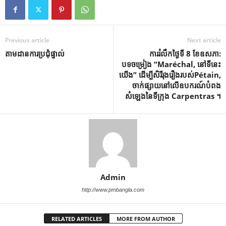
Previous article
Next article
តាមដានការប្រជុំផ្ទាល់
ការរំលឹកថ្ងៃទី 8 ខែឧសភា:
បទចម្រៀង “Maréchal, នៅទីនេះ
យើង” ដើម្បីសិរីរុងរឿងរបស់Pétain,
ចាក់ផ្សាយនៅលើឧបករណ៍បំពង
សំឡេងនៃទីក្រុង Carpentras ។
Admin
http://www.pmbangla.com
RELATED ARTICLES
MORE FROM AUTHOR