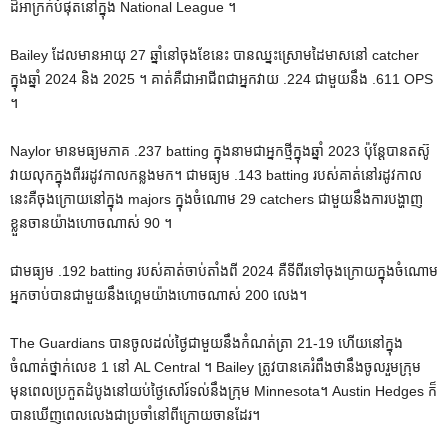
ដ៏អាក្រក់បំផុតនៅក្នុង National League ។
Bailey ដែលមានអាយុ 27 ឆ្នាំនៅចុងខែនេះ បានឈ្នះស្រោមដៃមាសនៅ catcher
ក្នុងឆ្នាំ 2024 និង 2025 ។ គាត់គឺជាអាជីពជាអ្នកវាយ .224 ជាមួយនឹង .611 OPS
។
Naylor មានមធ្យមភាគ .237 batting ក្នុងនាមជាអ្នកថ្មីក្នុងឆ្នាំ 2023 ប៉ុន្តែបានតស៊ូ
វាយលុកក្នុងពីររដូវកាលកន្លងមក។ ជាមធ្យម .143 batting របស់គាត់នៅរដូវកាល
នេះគឺចុងក្រោយនៅក្នុង majors ក្នុងចំណោម 29 catchers ជាមួយនឹងការបង្ហាញ
ខ្លួនចានយ៉ាងហោចណាស់ 90 ។
ជាមធ្យម .192 batting របស់គាត់ចាប់តាំងពី 2024 គឺទីពីរទៅចុងក្រោយក្នុងចំណោម
អ្នកចាប់បានជាមួយនឹងហ្គេមយ៉ាងហោចណាស់ 200 លេង។
The Guardians បានចូលដល់ថ្ងៃជាមួយនឹងកំណត់ត្រា 21-19 ហើយនៅក្នុង
ចំណាត់ថ្នាក់លេខ 1 នៅ AL Central ។ Bailey ត្រូវ​បាន​គេ​រំពឹង​ថា​នឹង​ចូល​រួម​ក្រុម​
មុន​ពេល​ប្រកួត​ដំបូង​នៅ​យប់​ថ្ងៃ​សៅរ៍​ទល់​នឹង​ក្រុម Minnesota។ Austin Hedges ក៏​
បាន​ឃើញ​ពេល​លេង​ជា​ប្រចាំ​នៅ​ពី​ក្រោយ​ចាន​ដែរ។