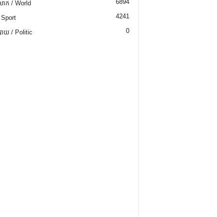
6894
ោក / World
4241
 Sport
0
យ / Politic