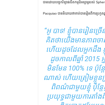
បានដោយបច្ចេកវិទ្យាផលិតកម្មដ៏អស្ចារ្យរបស់ Sphe
Pacquiao បាន​និយាយ​ថា​គាត់​បាន​រៀន​ពី​ការ​ប្រកួត​ឆ្ន
“អូ បាទ! ខ្ញុំបានរៀនច្រើន
គិតថាយើងមានភាពចាស
ហើយដូចដែលអ្នកដឹង ខ្
ដូចកាលពីឆ្នាំ 2015 
មិនមែន 100% ទេ ប៉ុន្តែ 
ណាស់ ហើយត្រៀមខ្លួនប្រ
ពិពណ៌ជាមួយខ្ញុំ ប៉ុន្ត
ប្រយុទ្ធជាមួយការតាំងពិ