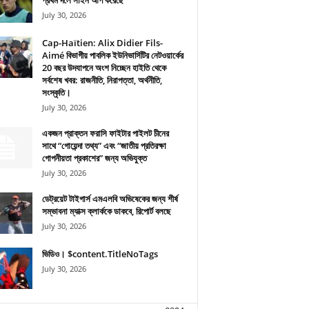
প্রথম দলে সাইন আপ করেছে
July 30, 2026
Cap-Haïtien: Alix Didier Fils-
Aimé বিভাগীয় পাবলিক ইউনিভার্সিটির নেটওয়ার্কের
20 বছর উদযাপনে অংশ নিচ্ছেন হাইতি থেকে
সর্বশেষ খবর: রাজনীতি, নিরাপত্তা, অর্থনীতি,
সংস্কৃতি।
July 30, 2026
একজন প্রাক্তন ফরাসি ফাইটার পাইলট চীনের
সাথে “গোয়েন্দা তথ্য” এবং “জাতীয় প্রতিরক্ষা
গোপনীয়তা প্রকাশের” জন্য অভিযুক্ত
July 30, 2026
ডেট্রয়েট টাইগার্স এমএলবি অভিষেকের জন্য শীর্ষ
সম্ভাবনা ম্যাক্স ক্লার্ককে ডাকবে, রিপোর্ট বলছে
July 30, 2026
ভিডিও। $content.TitleNoTags
July 30, 2026