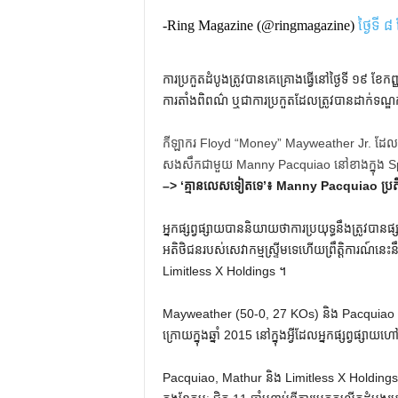
-Ring Magazine (@ringmagazine)
ថ្ងៃទី 
ការ​ប្រកួត​ដំបូង​ត្រូវ​បាន​គេ​គ្រោង​ធ្វើ​នៅ​ថ្ងៃ​ទី ១៩ ខ
ការ​តាំង​ពិពណ៌ ឬ​ជា​ការ​ប្រកួត​ដែល​ត្រូវ​បាន​ដាក់​ទណ្ឌក
កីឡាករ Floyd “Money” Mayweather Jr. ដែលជាជន
សងសឹកជាមួយ Manny Pacquiao នៅខាងក្នុង Sphe
–>
‘គ្មានលេសទៀតទេ’៖ Manny Pacquiao ប្រតិ
អ្នកផ្សព្វផ្សាយបាននិយាយថាការប្រយុទ្ធនឹងត្រូវបា
អតិថិជនរបស់សេវាកម្មស្ទ្រីមទេហើយព្រឹត្តិការណ
Limitless X Holdings ។
Mayweather (50-0, 27 KOs) និង Pacquiao (62-
ក្រោយក្នុងឆ្នាំ 2015 នៅក្នុងអ្វីដែលអ្នកផ្សព្វផ្សាយ
Pacquiao, Mathur និង Limitless X Holding