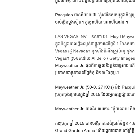
ក្នុងខែកុម្ភៈ ជិត 11 ឆ្នាំបន្ទាប់ពីការប្រកួតលើកដំបូ
Pacquiao បាននិយាយថា “ខ្ញុំនៅតែសកម្មក្នុងកីឡាប្
ចាប់ផ្តើមម្តងទៀត។ ដូច្នេះហើយ នោះហើយជាវា។
LAS VEGAS, NV – ឧសភា 01: Floyd Mayweathe
ក្នុងអំឡុងពេលថ្លឹងទម្ងន់ជាផ្លូវការនៅថ្ងៃទី 1 ខ
Vegas រដ្ឋ Nevada។ អ្នក​ទាំង​ពីរ​នឹង​ត្រូវ​ប៉ះ​គ្នា​ក្នុ
Vegas។ (រូបថតដោយ Al Bello / Getty Images
Mayweather Jr. ផុត​ពី​ការ​ចូល​និវត្តន៍​ជា​ផ្លូវ​ការ 
ប្រកាស​ជា​ផ្លូវ​ការ​នៅ​ថ្ងៃ​ច័ន្ទ ទី​២៣ ខែ​កុម្ភៈ។
Mayweather Jr. (50-0, 27 KOs) និង Pacquiao 
ប្រកួតចុងក្រោយក្នុងឆ្នាំ 2015 ដែលអ្នកផ្សព្វផ្សាយ
Mayweather Jr. បាននិយាយថា៖ “ខ្ញុំបានវាយ ន
ការប្រកួតឆ្នាំ 2015 បានបង្កើតការបង់ប្រាក់ចំនួ
Grand Garden Arena ហើយពួកគេបានហៅព្រឹត្តិក