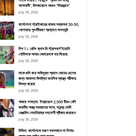
লাইভ ফায়ার। গিরোন্ডে “প্রথম দিন একটু
আশাবাদী”, বিসকারোসে আগুন “নিয়ন্ত্রনে”
July 30, 2026
বার্সেলোনা স্ট্রাইকারের থাকার সম্ভাবনা 50-50,
খেলোয়াড় পুনর্নবীকরণ প্রস্তাবে অসন্তুষ্ট
July 30, 2026
লিগ 1। রেসিং ক্লাব ডি স্ট্রাসবার্গ ইয়োনি
গোমিসকে আবার বেভারেনকে ধার দিয়েছে
July 30, 2026
মাকে গুলি করে অভিযুক্ত প্রধান কোচের ছেলের
জন্য আদালত বিলম্বিত মানসিক স্বাস্থ্য পরীক্ষায়
বিলম্ব করেছে
July 30, 2026
গাজায় গণহত্যা: ইস্রায়েলে 2,500 টিরও বেশি
ভারতীয় অস্ত্র সরবরাহের সাথে, নরেন্দ্র মোদি
বেঞ্জামিন নেতানিয়াহুর সহযোগী স্বীকার করেছেন
July 30, 2026
নিশ্চিত: বার্সেলোনা তরুণ সফলভাবে লা লিগার