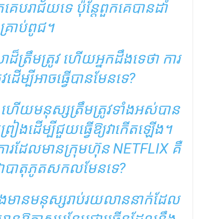
កគេបរាជ័យទេ ប៉ុន្តែពួកគេបានដាំ
គ្រាប់ពូជ។
េលា​ដ៏​ត្រឹម​ត្រូវ ហើយ​អ្នក​ដឹង​ទេ​ថា ការ​
ូវ​ដើម្បី​អាច​ធ្វើ​បាន​មែន​ទេ?
 ហើយមនុស្សត្រឹមត្រូវទាំងអស់បាន
មព្រៀងដើម្បីជួយធ្វើឱ្យវាកើតឡើង។
រដែលមានក្រុមហ៊ុន NETFLIX គឺ
វាជាបាតុភូតសកលមែនទេ?
នឹងមានមនុស្សរាប់រយលាននាក់ដែល
មានឱកាសបន្ថែមជាច្រើនដែលនឹង