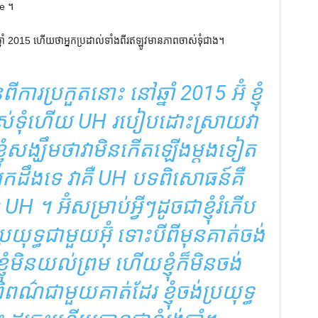
re ។
ាំ 2015 ហើយ​ថា​អ្នក​ប្រដាល់​ទាំង​ពីរ​ឥឡូវ​មាន​ភាព​ចាស់​ទុំ​ជាង។
ពីការប្រកួតនោះ នៅឆ្នាំ 2015 អ៊ំ ខ្ញុំ
់ទុំហើយ UH របៀបដោះស្រាយវា
ញុំសង្ឃឹមថាវាមិនកើតឡើងម្តងទៀត
អ្នកដឹងទេ វាគឺ UH បទពិសោធន៍គឺ
UH ។ អ៊ំសម្រាប់អ្វីៗដូចជាខ្ញុំរំភើប
យុទ្ធជាមួយអ៊ុំ ទោះបីពីមុនគាត់ចង់
ែខ្ញុំមិនយល់ព្រម ហើយខ្ញុំក៏មិនចង់
ពណ៌ជាមួយគាត់ដែរ ខ្ញុំចង់ប្រយុទ្ធ