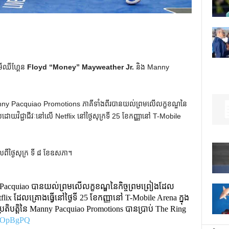
ម​មីឈីហ្គែន
Floyd “Money” Mayweather Jr.
និង Manny
ny Pacquiao Promotions ភាគីទាំងពីរបានយល់ព្រមលើលក្ខខណ្ឌនៃ
កបដោយវិជ្ជាជីវៈនៅលើ Netflix នៅថ្ងៃសុក្រទី 25 ខែកញ្ញានៅ T-Mobile
ល​ពី​ថ្ងៃ​សុក្រ ទី ៨ ខែ​ឧសភា។
Pacquiao បានយល់ព្រមលើលក្ខខណ្ឌនៃកិច្ចព្រមព្រៀងដែល
lix ដែលគ្រោងធ្វើនៅថ្ងៃទី 25 ខែកញ្ញានៅ T-Mobile Arena ក្នុង
រតិបត្តិនៃ Manny Pacquiao Promotions បានប្រាប់ The Ring
1S0OpBgPQ