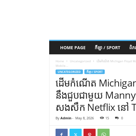
HOME PAGE
កីឡា / SPORT
ពិ
Home
Uncategorized
ដើមកំណើត Michigan Floyd May
Mobile...
UNCATEGORIZED
កីឡា / SPORT
ដើមកំណើត Michigan
នឹងជួបជាមួយ Manny P
សងសឹក Netflix នៅ 
By
Admin
-
May 8, 2026
15
0