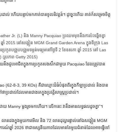
ងរបស់ពួកគេ។
រដាល់ ហើយបន្ទាប់មកគាត់បានចូលនិវត្តន៍។ ដូច្នេះហើយ គាត់ក៏សម្រេចចិត្ត
r Jr. (L) និង Manny Pacquiao ប្រឈមមុខនឹងការប៉ះទង្គិចគ្នា
ែឧសភា ឆ្នាំ 2015 នៅសង្វៀន MGM Grand Garden Arena ក្នុងទីក្រុង Las
ង​ការ​ប្រកួត​បង្រួប​បង្រួម​ទម្ងន់​មធ្យម​នៅ​ថ្ងៃ​ទី 2 ខែ​ឧសភា ឆ្នាំ 2015 នៅ Las
)
(រូបភាព Getty 2015)
ហើយ​នឹង​ជួប​អាជីព​ក្នុង​ការ​ប្រកួត​សង​សឹក​ជាមួយ Pacquiao ដែល​ត្រូវ​បាន​
(62-8-3, 39 KOs) គឺជាឈ្មោះដ៏ធំបំផុតពីរក្នុងកីឡាប្រដាល់ និងបាន
ហៅថាប្រដាល់ដែលមានជាងគេក្នុងប្រវត្តិសាស្ត្រប្រដាល់។
ិងវាយ Manny ម្តងរួចមកហើយ។ លើកនេះ វានឹងមានលទ្ធផលដូចគ្នា”។
ន 4.6 លានដងក្នុងមួយការមើល និង 72 លានដុល្លារផ្ទាល់នៅឯសង្វៀន MGM
ារណ៍ឆ្នាំ 2026 ថាជាទស្សនីយភាពដែលមានតែមួយជំនាន់ដែលអាចធ្វើទៅ