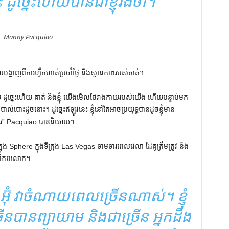
ដូច្នេះហើយបានជាខ្ញុំរង់ចាំ។
Manny Pacquiao
្ហាញពីការហ្វឹកហាត់ប្រចាំថ្ងៃ និងស្ថានភាពរបស់គាត់។
 ដូច្នេះហើយ គាត់ និងខ្ញុំ យើងមើលថែរាងកាយរបស់យើង ហើយបន្ទាប់មក
ាល់បោះដូចនោះ។ ដូច្នេះឥឡូវនេះ ខ្ញុំនៅតែអាចប្រយុទ្ធបានដូចខ្ញុំមាន
លាស់ប្តូរ” Pacquiao បាននិយាយ។
ុង Sphere ក្នុងទីក្រុង Las Vegas ទាមទារពេលវេលា ដៃគូត្រឹមត្រូវ និង
ំងពិភពលោក។
។ អ៊ុំ វាចំណាយពេលច្រើនណាស់។ ខ្ញុំ
នបានព្យាយាម និងជាច្រើន អ្នកដឹង