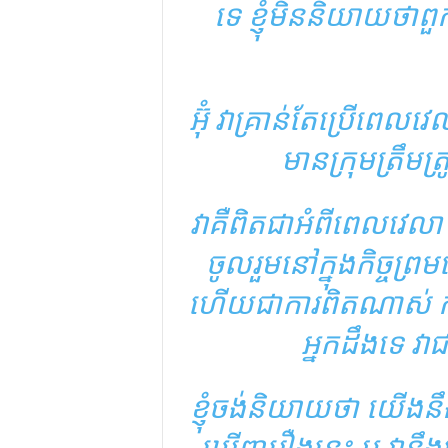
ទេ ខ្ញុំមិននិយាយថាពួ
អ៊ុំ វា​គ្រាន់​តែ​ប្រើ​ពេល​វ
មាន​ក្រុម​ត្រឹមត្រ
វាគឺពិតជាអំពីពេលវេលា
ចូលរួមនៅក្នុងកិច្ចព្រ
ហើយជាការពិតណាស់ កា
អ្នកដឹងទេ 
ខ្ញុំចង់និយាយថា យើង
ឃើញរឿងនេះ អូ វានឹង