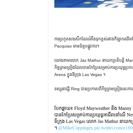
ការ​ប្រកួត​សងសឹក​ដែល​រំពឹង​ទុក​ខ្ពស់​រវាង​កីឡាករ​ដើ
Pacquiao មានជំនួបផ្លូវការ។
យោងតាមលោក Jas Mathur នាយកប្រតិបត្តិ Man
កិច្ចព្រមព្រៀងដែលបានកែប្រែសម្រាប់ការប្រយុទ្ធប្រ
Arena ក្នុងទីក្រុង Las Vegas ។
ទស្សនាវដ្ដី Ring បាន​ប្រកាស​ពី​កិច្ច​ព្រម​ព្រៀង​នេះ​កា
បែកធ្លាយ៖ Floyd Mayweather និង Manny 
បានកែប្រែសម្រាប់ការប្រយុទ្ធអាជីពនៅលើ Netf
ទីក្រុង Las Vegas លោក Jas Mathur នាយកប្
។
@MikeCoppinger
.
pic.twitter.com/e