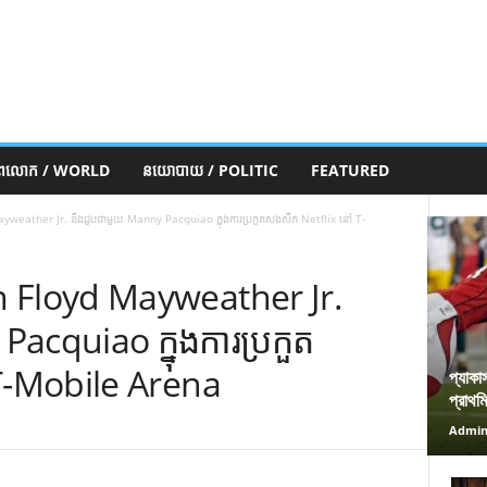
ភពលោក / WORLD
នយោបាយ / POLITIC
FEATURED
weather Jr. នឹងជួបជាមួយ Manny Pacquiao ក្នុងការប្រកួតសងសឹក Netflix នៅ T-
 Floyd Mayweather Jr.
acquiao ក្នុងការប្រកួត
T-Mobile Arena
প্যাকা
প্রাথম
Admi