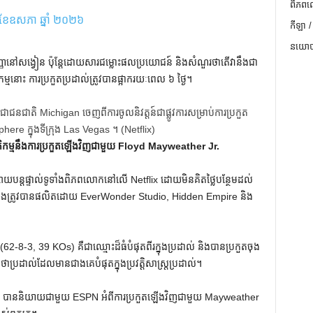
ពិភពល
៨ ខែឧសភា ឆ្នាំ ២០២៦
កីឡា /
នយោបា
ែ​កញ្ញា​នៅ​សង្វៀន ប៉ុន្តែ​ដោយ​សារ​ជម្លោះ​ផលប្រយោជន៍ និង​សំណួរ​ថា​តើ​វា​នឹង​ជា​
ម្ម​នោះ ការ​ប្រកួត​ប្រដាល់​ត្រូវ​បាន​ផ្អាក​រយៈពេល ៦ ថ្ងៃ។
ជាតិ Michigan ចេញពីការចូលនិវត្តន៍ជាផ្លូវការសម្រាប់ការប្រកួត
re ក្នុងទីក្រុង Las Vegas ។
(Netflix)
កម្មនឹងការប្រកួតឡើងវិញជាមួយ Floyd Mayweather Jr.
នផ្សាយបន្តផ្ទាល់ទូទាំងពិភពលោកនៅលើ Netflix ដោយមិនគិតថ្លៃបន្ថែមដល់
៍នេះនឹងត្រូវបានផលិតដោយ EverWonder Studio, Hidden Empire និង
8-3, 39 KOs) គឺជាឈ្មោះដ៏ធំបំផុតពីរក្នុងប្រដាល់ និងបានប្រកួតចុង
ហៅថាប្រដាល់ដែលមានជាងគេបំផុតក្នុងប្រវត្តិសាស្ត្រប្រដាល់។
s បាននិយាយជាមួយ ESPN អំពីការប្រកួតឡើងវិញជាមួយ Mayweather