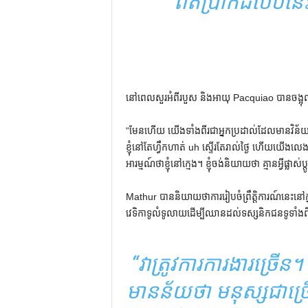
ពិតប្រាកដបែបនេះ 
នៅពេលសួរអំពីរបួស និងអាយុ Pacquiao បានចង្អុលបង
“មែនហើយ យើងទាំងពីរជាអ្នកប្រដាល់ដែលមានវិន័យ
ខ្ញុំនៅតែហ្វឹកហាត់ uh ស្ទើរតែរាល់ថ្ងៃ ហើយយើងលេងប
អារម្មណ៍ថាខ្ញុំនៅក្មេង។ ខ្ញុំចង់និយាយថា គ្មានអ្វីផ្
Mathur បាននិយាយថាការរៀបចំព្រឹត្តិការណ៍នេះនៅក្ន
វេទិកាទូលំទូលាយដើម្បីឈានដល់ទស្សនិកជនទូទា
“វាត្រូវការការងារច្រើន
មានន័យថា មនុស្សជាច្រើ