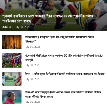
প্যাকার্স ক্যারিয়ারের নেতা আহমান গ্রিন বলেছেন যে তার প্রাথমিক পর্যায়ে
পারকিনসন রোগ রয়েছে
Admin
-
July 30, 2026
লাইভ ফায়ার। গিরোন্ডে “প্রথম দিন একটু আশাবাদী”, বিসকারোসে আগুন
“নিয়ন্ত্রনে”
July 30, 2026
বার্সেলোনা স্ট্রাইকারের থাকার সম্ভাবনা 50-50, খেলোয়াড় পুনর্নবীকরণ প্রস্তাবে
অসন্তুষ্ট
July 30, 2026
লিগ 1। রেসিং ক্লাব ডি স্ট্রাসবার্গ ইয়োনি গোমিসকে আবার বেভারেনকে ধার দিয়েছে
July 30, 2026
মাকে গুলি করে অভিযুক্ত প্রধান কোচের ছেলের জন্য আদালত বিলম্বিত মানসিক
স্বাস্থ্য পরীক্ষায় বিলম্ব করেছে
July 30, 2026