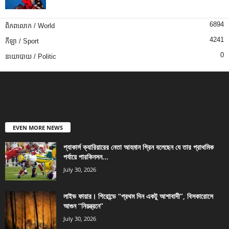
6894
ពិភពលោក / World
4241
កីឡា / Sport
0
នយោបាយ / Politic
EVEN MORE NEWS
প্যাকার্স ক্যারিয়ারের নেতা আহমান গ্রিন বলেছেন যে তার প্রাথমিক
পর্যায়ে পারকিনসন...
July 30, 2026
লাইভ ফায়ার। গিরোন্ডে “প্রথম দিন একটু আশাবাদী”, বিসকারোসে
আগুন “নিয়ন্ত্রনে”
July 30, 2026