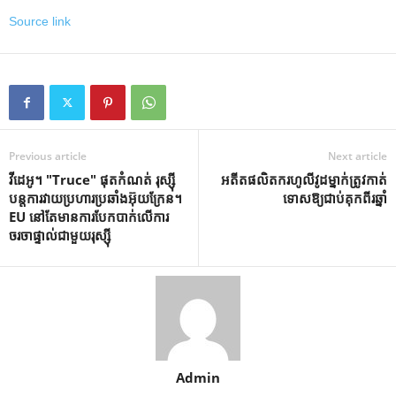
Source link
Previous article
Next article
វីដេអូ។ "Truce" ផុត​កំណត់ រុស្ស៊ី​
អតីត​ផលិតករ​ហូលីវូដ​ម្នាក់​ត្រូវ​កាត់​
បន្ត​ការ​វាយប្រហារ​ប្រឆាំង​អ៊ុយក្រែន។
ទោស​ឱ្យ​ជាប់​គុក​ពីរ​ឆ្នាំ
EU នៅ​តែ​មាន​ការ​បែក​បាក់​លើ​ការ​
ចរចា​ផ្ទាល់​ជាមួយ​រុស្ស៊ី
Admin