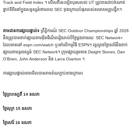
Track and Field Index ។ លើសពីនេះទៀតបុរសរបស់ UT ត្រូវបានជាប់ចំណាត់
ថ្នាក់ទីពីរនៅក្នុងសន្ទស្សន៍ថាមពល SEC ចុងក្រោយបំផុតរបស់សមាគមគ្រូបង្វឹក។
តាមដានការផ្សាយផ្ទាល់៖
ព្រឹត្តិការណ៍ SEC Outdoor Championships ឆ្នាំ 2026
នឹងត្រូវបានចាក់ផ្សាយតាមអ៊ីនធឺណិតរៀងរាល់បីថ្ងៃម្តងតាមរយៈ SEC Network+
ដែលមាននៅ espn.com/watch ឬនៅលើកម្មវិធី ESPN។ វគ្គល្ងាចថ្ងៃសៅរ៍នឹងចាក់
ផ្សាយតាមទូរទស្សន៍ SEC Network។ ក្រុមផ្សាយរួមមាន Dwight Stones, Dan
O’Brien, John Anderson និង Larra Overton ។
ការផ្សាយផ្ទាល់អាចមើលបានតាមតំណភ្ជាប់ខាងក្រោម៖
ថ្ងៃព្រហស្បតិ៍ 14 ឧសភា
ថ្ងៃសុក្រ 15 ឧសភា
ថ្ងៃសៅរ៍ 16 ឧសភា