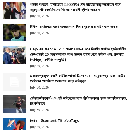
গাজায় গণহত্যা: ইস্রায়েলে 2,500 টিরও বেশি ভারতীয় অস্ত্র সরবরাহের সাথে,
নরেন্দ্র মোদি বেঞ্জামিন নেতানিয়াহুর সহযোগী স্বীকার করেছেন
July 30, 2026
নিশ্চিত: বার্সেলোনা তরুণ সফলভাবে লা লিগার প্রথম দলে সাইন আপ করেছে
July 30, 2026
Cap-Haïtien: Alix Didier Fils-Aimé বিভাগীয় পাবলিক ইউনিভার্সিটির
নেটওয়ার্কের 20 বছর উদযাপনে অংশ নিচ্ছেন হাইতি থেকে সর্বশেষ খবর: রাজনীতি,
নিরাপত্তা, অর্থনীতি, সংস্কৃতি।
July 30, 2026
একজন প্রাক্তন ফরাসি ফাইটার পাইলট চীনের সাথে “গোয়েন্দা তথ্য” এবং “জাতীয়
প্রতিরক্ষা গোপনীয়তা প্রকাশের” জন্য অভিযুক্ত
July 30, 2026
ডেট্রয়েট টাইগার্স এমএলবি অভিষেকের জন্য শীর্ষ সম্ভাবনা ম্যাক্স ক্লার্ককে ডাকবে,
রিপোর্ট বলছে
July 30, 2026
ভিডিও। $content.TitleNoTags
July 30, 2026