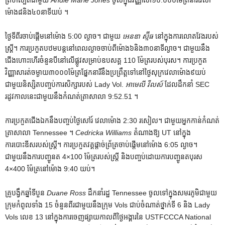
ម៉ោង​៨​និង​៤០​នាទី​យប់ ។
ថ្ងៃទីពីរចាប់ផ្តើមនៅម៉ោង 5:00 ល្ងាច។ ជាមួយ
អេនឌា ស្ម៊ីធ
នៅក្នុងការលោតវែងរបស់
ស្ត្រី។ ការ​ប្រកួត​បឋម​បន្ត​នៅ​ពេល​ល្ងាច​ចាប់​ពី​ម៉ោង​៦​និង​៣០​នាទី​ល្ងាច។ ជាមួយនឹង
ជើងហោះហើរចំនួនបីនៅលើផ្លូវសម្រាប់ឧបសគ្គ 110 ម៉ែត្ររបស់បុរស។ ការ​ប្រកួត​
វិញ្ញាសា​រត់​ចម្ងាយ​៣០០០​ម៉ែត្រ​ផ្នែក​នារី​នឹង​ប្រព្រឹត្ត​ទៅ​នៅ​ថ្ងៃ​សុក្រ​វេលា​ម៉ោង​៩​យប់​
ជាមួយ​និស្សិត​បញ្ចប់​ការ​សិក្សា​របស់ Lady Vol.
អាមេលី វីលស៍
ដែលដឹកនាំ SEC
រដូវកាលនេះជាមួយនឹងកំណត់ត្រាសាលា 9:52.51 ។
ការប្រកួតជើងឯកនឹងបញ្ចប់ថ្ងៃសៅរ៍ វេលាម៉ោង 2:30 រសៀល។ ជាមួយអ្នកកាន់កំណត់
ត្រាសាលា Tennessee ។
Cedricka Williams
តំណាងឱ្យ UT នៅក្នុង
ការបោះឌីសរបស់ស្ត្រី។ ការប្រកួតវគ្គផ្តាច់ព្រ័ត្រចាប់ផ្តើមនៅម៉ោង 6:05 ល្ងាច។
ជាមួយនឹងការបញ្ជូនត 4×100 ម៉ែត្ររបស់ស្ត្រី និងបញ្ចប់ដោយការបញ្ជូនតបុរស
4×400 ម៉ែត្រនៅម៉ោង 9:40 យប់។
គ្រូបង្វឹកឆ្នាំទីបួន
Duane Ross
ដឹកនាំរដ្ឋ Tennessee ចូលទៅក្នុងសមរភូមិជាមួយ
ក្រុមកំពូលទាំង 15 ចំនួនពីរជាមួយនឹងក្រុម Vols ជាប់ចំណាត់ថ្នាក់ទី 6 និង Lady
Vols លេខ 13 នៅក្នុងការចេញផ្សាយកាលពីថ្ងៃអង្គារនៃ USTFCCCA National