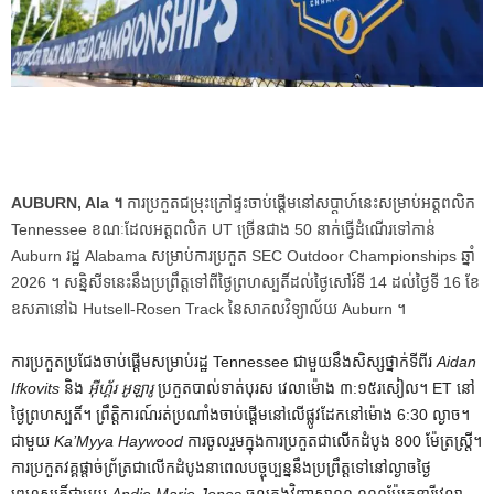
AUBURN, Ala ។
ការប្រកួតជម្រុះក្រៅផ្ទះចាប់ផ្តើមនៅសប្តាហ៍នេះសម្រាប់អត្តពលិក
Tennessee ខណៈដែលអត្តពលិក UT ច្រើនជាង 50 នាក់ធ្វើដំណើរទៅកាន់
Auburn រដ្ឋ Alabama សម្រាប់ការប្រកួត SEC Outdoor Championships ឆ្នាំ
2026 ។ សន្និសីទនេះនឹងប្រព្រឹត្តទៅពីថ្ងៃព្រហស្បតិ៍ដល់ថ្ងៃសៅរ៍ទី 14 ដល់ថ្ងៃទី 16 ខែ
ឧសភានៅឯ Hutsell-Rosen Track នៃសាកលវិទ្យាល័យ Auburn ។
ការប្រកួតប្រជែងចាប់ផ្តើមសម្រាប់រដ្ឋ Tennessee ជាមួយនឹងសិស្សថ្នាក់ទីពីរ
Aidan
Ifkovits
និង
អ៊ីហ្គ័រ អូឡារូ
ប្រកួត​បាល់​ទាត់​បុរស វេលា​ម៉ោង ៣:១៥​រសៀល។ ET នៅ
ថ្ងៃព្រហស្បតិ៍។ ព្រឹត្តិការណ៍រត់ប្រណាំងចាប់ផ្តើមនៅលើផ្លូវដែកនៅម៉ោង 6:30 ល្ងាច។
ជាមួយ
Ka’Myya Haywood
ការ​ចូល​រួម​ក្នុង​ការ​ប្រកួត​ជា​លើក​ដំបូង 800 ម៉ែត្រ​ស្ត្រី​។
ការ​ប្រកួត​វគ្គ​ផ្តាច់ព្រ័ត្រ​ជា​លើក​ដំបូង​នា​ពេល​បច្ចុប្បន្ន​នឹង​ប្រព្រឹត្ត​ទៅ​នៅ​ល្ងាច​ថ្ងៃ​
ព្រហស្បតិ៍​ជាមួយ​
Andie Marie Jones
ចូល​ក្នុង​វិញ្ញាសា​១០.០០០​ម៉ែត្រ​នារី​វេលា​