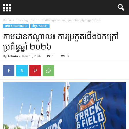
Home
Uncategorized
តាមដានកណ្តាល៖ ការប្រកួតជើងឯកក្រៅប្រព័ន្ធឆ្នាំ ២០២៦
UNCATEGORIZED
កីឡា / SPORT
តាមដានកណ្តាល៖ ការប្រកួតជើងឯកក្រៅ
ប្រព័ន្ធឆ្នាំ ២០២៦
By
Admin
-
May 13, 2026
13
0