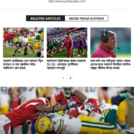
http://www.pmbangla.com
RELATED ARTICLES
MORE FROM AUTHOR
প্যাকার্স ক্যারিয়ারের নেতা আহমান গ্রিন
বার্সেলোনা স্ট্রাইকারের থাকার সম্ভাবনা
মাকে গুলি করে অভিযুক্ত প্রধান কোচের
বলেছেন যে তার প্রাথমিক পর্যায়ে
50-50, খেলোয়াড় পুনর্নবীকরণ
ছেলের জন্য আদালত বিলম্বিত মানসিক
পারকিনসন রোগ রয়েছে
প্রস্তাবে অসন্তুষ্ট
স্বাস্থ্য পরীক্ষায় বিলম্ব করেছে