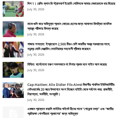
লিগ 1। রেসিং ক্লাব ডি স্ট্রাসবার্গ ইয়োনি গোমিসকে আবার বেভারেনকে ধার দিয়েছে
July 30, 2026
মাকে গুলি করে অভিযুক্ত প্রধান কোচের ছেলের জন্য আদালত বিলম্বিত মানসিক
স্বাস্থ্য পরীক্ষায় বিলম্ব করেছে
July 30, 2026
গাজায় গণহত্যা: ইস্রায়েলে 2,500 টিরও বেশি ভারতীয় অস্ত্র সরবরাহের সাথে,
নরেন্দ্র মোদি বেঞ্জামিন নেতানিয়াহুর সহযোগী স্বীকার করেছেন
July 30, 2026
নিশ্চিত: বার্সেলোনা তরুণ সফলভাবে লা লিগার প্রথম দলে সাইন আপ করেছে
July 30, 2026
Cap-Haïtien: Alix Didier Fils-Aimé বিভাগীয় পাবলিক ইউনিভার্সিটির
নেটওয়ার্কের 20 বছর উদযাপনে অংশ নিচ্ছেন হাইতি থেকে সর্বশেষ খবর: রাজনীতি,
নিরাপত্তা, অর্থনীতি, সংস্কৃতি।
July 30, 2026
একজন প্রাক্তন ফরাসি ফাইটার পাইলট চীনের সাথে “গোয়েন্দা তথ্য” এবং “জাতীয়
প্রতিরক্ষা গোপনীয়তা প্রকাশের” জন্য অভিযুক্ত