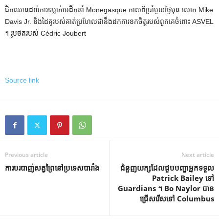
ជិតឈានដល់ការទម្លាក់មេដឹកនាំ Monegasque កាលពីប្រាំមួយថ្ងៃមុន លោក Mike
Davis Jr. និងដៃគូរបស់គាត់ប្រហែលជានឹងដកការខកចិត្តរបស់ពួកគេចំពោះ ASVEL
។ រូបថតរបស់ Cédric Joubert
Source link
Previous article
Next article
ការបរបាញ់សត្វព្រៃនៅប្រទេសបារាំង
ជំនួញយក្សដែលជួបបញ្ហាអ្នកទទួល
Patrick Bailey ទៅ
Guardians ។ Bo Naylor បាន
ជ្រើសរើសទៅ Columbus