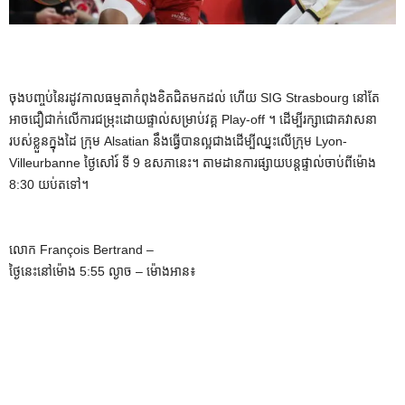
ចុងបញ្ចប់នៃរដូវកាលធម្មតាកំពុងខិតជិតមកដល់ ហើយ SIG Strasbourg នៅតែ
អាចជឿជាក់លើការជម្រុះដោយផ្ទាល់សម្រាប់វគ្គ Play-off ។ ដើម្បីរក្សាជោគវាសនា
របស់ខ្លួនក្នុងដៃ ក្រុម Alsatian នឹងធ្វើបានល្អជាងដើម្បីឈ្នះលើក្រុម Lyon-
Villeurbanne ថ្ងៃសៅរ៍ ទី 9 ឧសភានេះ។ តាមដានការផ្សាយបន្តផ្ទាល់ចាប់ពីម៉ោង
8:30 យប់តទៅ។
លោក François Bertrand
–
ថ្ងៃនេះនៅម៉ោង 5:55 ល្ងាច – ម៉ោងអាន៖