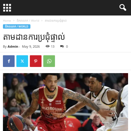
Home
ពិភពលោក / World
តាមដានការប្រជុំផ្ទាល់
ពិភពលោក / WORLD
តាមដានការប្រជុំផ្ទាល់
By
Admin
-
May 9, 2026
13
0