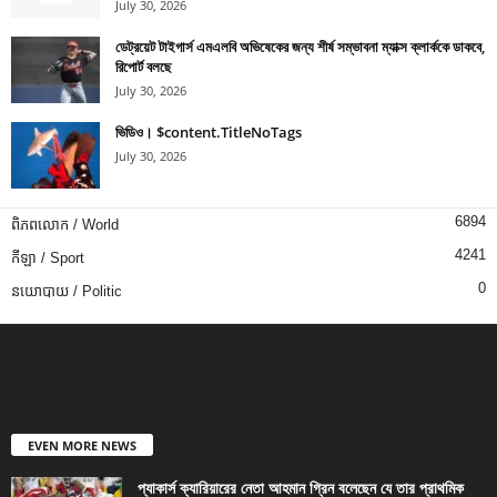
July 30, 2026
ডেট্রয়েট টাইগার্স এমএলবি অভিষেকের জন্য শীর্ষ সম্ভাবনা ম্যাক্স ক্লার্ককে ডাকবে,
রিপোর্ট বলছে
July 30, 2026
ভিডিও। $content.TitleNoTags
July 30, 2026
6894
ពិភពលោក / World
4241
កីឡា / Sport
0
នយោបាយ / Politic
EVEN MORE NEWS
প্যাকার্স ক্যারিয়ারের নেতা আহমান গ্রিন বলেছেন যে তার প্রাথমিক