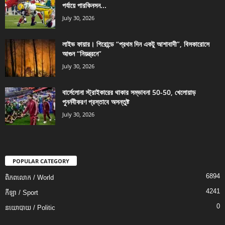
পর্যায়ে পারকিনসন...
July 30, 2026
লাইভ ফায়ার। গিরোন্ডে “প্রথম দিন একটু আশাবাদী”, বিসকারোসে
আগুন “নিয়ন্ত্রনে”
July 30, 2026
বার্সেলোনা স্ট্রাইকারের থাকার সম্ভাবনা 50-50, খেলোয়াড়
পুনর্নবীকরণ প্রস্তাবে অসন্তুষ্ট
July 30, 2026
POPULAR CATEGORY
6894
ពិភពលោក / World
4241
កីឡា / Sport
0
នយោបាយ / Politic