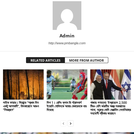
Admin
http://www.pmbangla.com
RELATED ARTICLES
MORE FROM AUTHOR
লাইভ ফায়ার। গিরোন্ডে “প্রথম দিন
লিগ 1। রেসিং ক্লাব ডি স্ট্রাসবার্গ
গাজায় গণহত্যা: ইস্রায়েলে 2,500
একটু আশাবাদী”, বিসকারোসে আগুন
ইয়োনি গোমিসকে আবার বেভারেনকে ধার
টিরও বেশি ভারতীয় অস্ত্র সরবরাহের
“নিয়ন্ত্রনে”
দিয়েছে
সাথে, নরেন্দ্র মোদি বেঞ্জামিন নেতানিয়াহুর
সহযোগী স্বীকার করেছেন