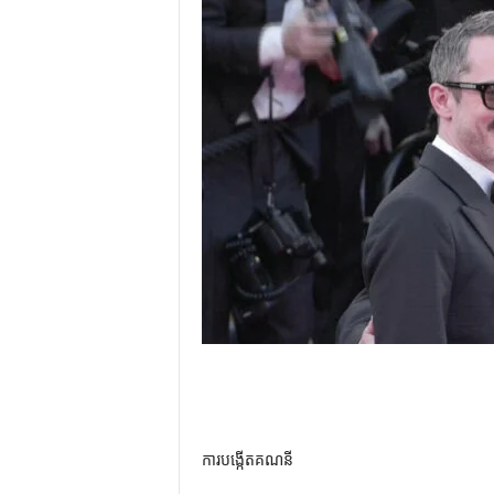
ការបង្កើតគណនី