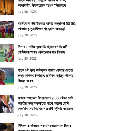
লাইভ ফায়ার। গিরোন্ডে “প্রথম দিন একটু
আশাবাদী”, বিসকারোসে আগুন “নিয়ন্ত্রনে”
July 30, 2026
বার্সেলোনা স্ট্রাইকারের থাকার সম্ভাবনা 50-50,
খেলোয়াড় পুনর্নবীকরণ প্রস্তাবে অসন্তুষ্ট
July 30, 2026
লিগ 1। রেসিং ক্লাব ডি স্ট্রাসবার্গ ইয়োনি
গোমিসকে আবার বেভারেনকে ধার দিয়েছে
July 30, 2026
মাকে গুলি করে অভিযুক্ত প্রধান কোচের ছেলের
জন্য আদালত বিলম্বিত মানসিক স্বাস্থ্য পরীক্ষায়
বিলম্ব করেছে
July 30, 2026
গাজায় গণহত্যা: ইস্রায়েলে 2,500 টিরও বেশি
ভারতীয় অস্ত্র সরবরাহের সাথে, নরেন্দ্র মোদি
বেঞ্জামিন নেতানিয়াহুর সহযোগী স্বীকার করেছেন
July 30, 2026
নিশ্চিত: বার্সেলোনা তরুণ সফলভাবে লা লিগার