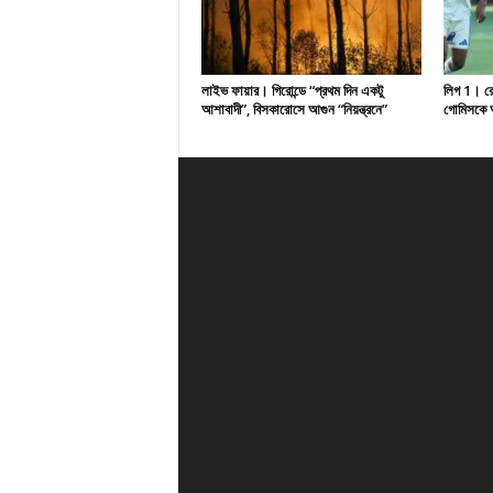
লাইভ ফায়ার। গিরোন্ডে “প্রথম দিন একটু
লিগ 1। রেসি
আশাবাদী”, বিসকারোসে আগুন “নিয়ন্ত্রনে”
গোমিসকে আ