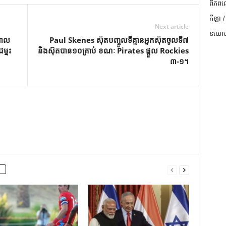
ពិភពល
កីឡា /
Next article
នយោបា
តាល
Paul Skenes ស៊ុត​បញ្ចូល​ទី​គ្មាន​អ្នក​ស៊ុត​ចូល​ទី​៧
ម្នះ
និង​ស៊ុត​បាន​១០​គ្រាប់ ខណៈ Pirates ផ្ដួល Rockies
៣-១។