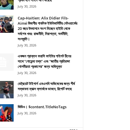
প্রথম দলে সাইন আপ করেছে
July 30, 2026
Cap-Haïtien: Alix Didier Fils-
Aimé বিভাগীয় পাবলিক ইউনিভার্সিটির নেটওয়ার্কের
20 বছর উদযাপনে অংশ নিচ্ছেন হাইতি থেকে
সর্বশেষ খবর: রাজনীতি, নিরাপত্তা, অর্থনীতি,
সংস্কৃতি।
July 30, 2026
একজন প্রাক্তন ফরাসি ফাইটার পাইলট চীনের
সাথে “গোয়েন্দা তথ্য” এবং “জাতীয় প্রতিরক্ষা
গোপনীয়তা প্রকাশের” জন্য অভিযুক্ত
July 30, 2026
ডেট্রয়েট টাইগার্স এমএলবি অভিষেকের জন্য শীর্ষ
সম্ভাবনা ম্যাক্স ক্লার্ককে ডাকবে, রিপোর্ট বলছে
July 30, 2026
ভিডিও। $content.TitleNoTags
July 30, 2026