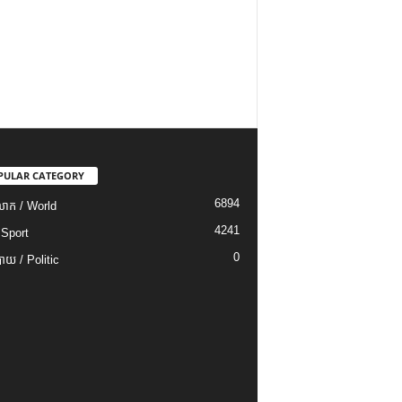
PULAR CATEGORY
6894
ោក / World
4241
 Sport
0
យ / Politic