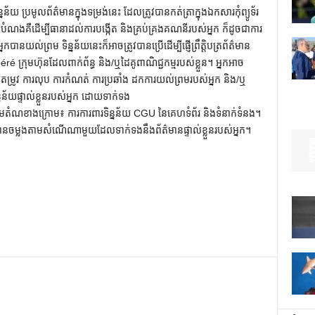
ន័យ ប្រមូលព័ត៌មានក្នុងទម្រង់នេះ ដែលត្រូវបានកត់ត្រាក្នុងឯកសារកុំព្យូទ័រ
ណងគឺដើម្បីធានាដល់ការបង្កើត និងគ្រប់គ្រងគណនីរបស់អ្នក ក៏ដូចជាការ
នយល់ព្រម ទិន្នន័យនេះក៏អាចត្រូវបានប្រើដើម្បីផ្ញើព្រឹត្តិបត្រព័ត៌មាន
្រុមហ៊ុនដែលពាក់ព័ន្ធ និង/ឬដៃគូពាណិជ្ជកម្មរបស់ខ្លួន។ អ្នកអាច
 ការកែតម្រូវ ការលុប ការកំណត់ ការប្រឆាំង ដកការយល់ព្រមរបស់អ្នក និង/ឬ
័យផ្ទាល់ខ្លួនរបស់អ្នក ដោយទាក់ទង
ាងក្រោម៖ ការការពារទិន្នន័យ CGU នៃគេហទំព័រ និងទំនាក់ទំនង។
ត្រូវបានចម្លងតាមសំណើណាមួយដែលទាក់ទងនឹងព័ត៌មានផ្ទាល់ខ្លួនរបស់អ្នក។