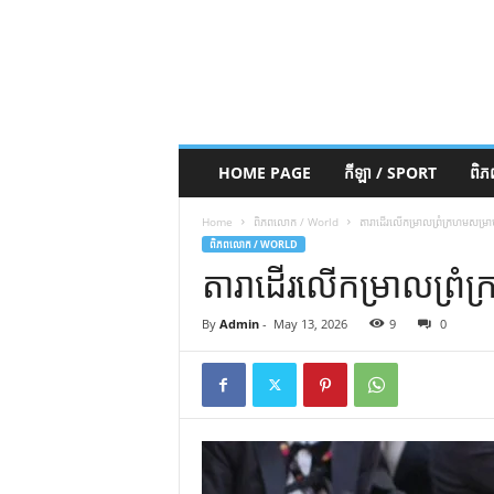
HOME PAGE
កីឡា / SPORT
ពិ
Home
ពិភពលោក / World
តារាដើរលើកម្រាលព្រំក្រហមសម្រាប
ពិភពលោក / WORLD
តារាដើរលើកម្រាលព្រំក
By
Admin
-
May 13, 2026
9
0