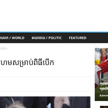
ភពលោក / WORLD
នយោបាយ / POLITIC
FEATURED
់ពិធីបើក
្រហមសម្រាប់ពិធីបើក
প্যাকা
প্রাথম
Admi