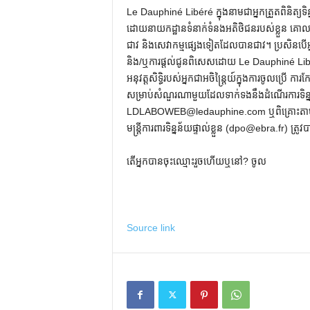
Le Dauphiné Libéré ក្នុងនាមជាអ្នកត្រួតពិនិត្យទិន្ន
ដោយនាយកដ្ឋានទំនាក់ទំនងអតិថិជនរបស់ខ្លួន គោលបំ
ជាវ និងសេវាកម្មផ្សេងទៀតដែលបានជាវ។ ប្រសិនបើអ្នកបា
និង/ឬការផ្តល់ជូនពិសេសដោយ Le Dauphiné Libéré ក
អនុវត្តសិទ្ធិរបស់អ្នកជាអចិន្ត្រៃយ៍ក្នុងការចូលប្រើ
សម្រាប់សំណួរណាមួយដែលទាក់ទងនឹងដំណើរការទិន្នន
LDLABOWEB@ledauphine.com ឬពិគ្រោះតាមតំណខ
មន្ត្រីការពារទិន្នន័យផ្ទាល់ខ្លួន (dpo@ebra.fr) 
តើអ្នកបានចុះឈ្មោះរួចហើយឬនៅ? ចូល
Source link