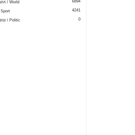
6894
ោក / World
4241
 Sport
0
យ / Politic