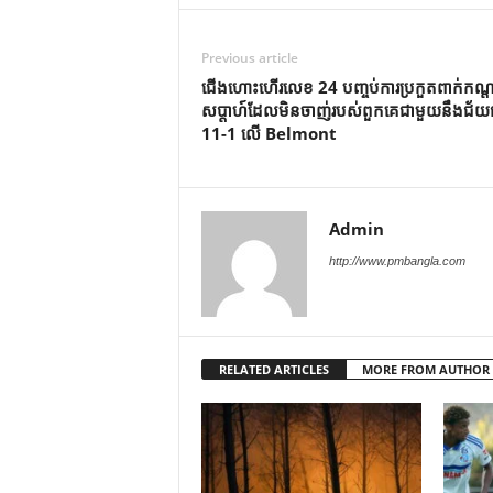
Previous article
ជើងហោះហើរលេខ 24 បញ្ចប់ការប្រកួតពាក់កណ្
សប្តាហ៍ដែលមិនចាញ់របស់ពួកគេជាមួយនឹងជ័យជ
11-1 លើ Belmont
Admin
http://www.pmbangla.com
RELATED ARTICLES
MORE FROM AUTHOR