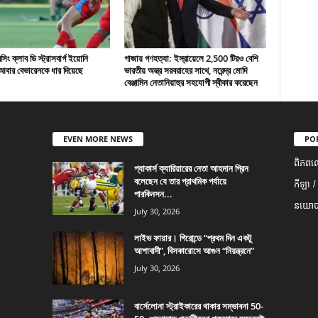
ং ক্লাব ডি স্ট্রাসবার্গ ইয়োনি
গাজায় গণহত্যা: ইস্রায়েলে 2,500 টিরও বেশি
বার বেভারেনকে ধার দিয়েছে
ভারতীয় অস্ত্র সরবরাহের সাথে, নরেন্দ্র মোদি
বেঞ্জামিন নেতানিয়াহুর সহযোগী স্বীকার করেছেন
EVEN MORE NEWS
PO
ពិភពល
প্যাকার্স ক্যারিয়ারের নেতা আহমান গ্রিন
বলেছেন যে তার প্রাথমিক পর্যায়ে
កីឡា /
পারকিনসন...
នយោបា
July 30, 2026
লাইভ ফায়ার। গিরোন্ডে “প্রথম দিন একটু
আশাবাদী”, বিসকারোসে আগুন “নিয়ন্ত্রনে”
July 30, 2026
বার্সেলোনা স্ট্রাইকারের থাকার সম্ভাবনা 50-