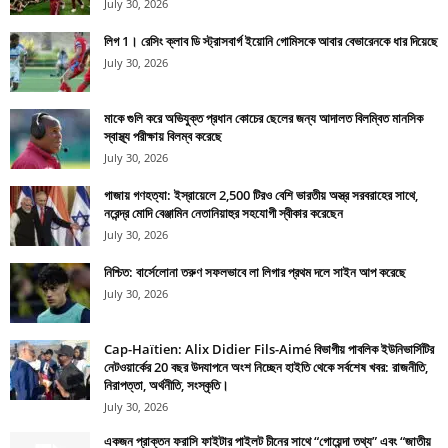
July 30, 2026
লিগ 1। রেসিং ক্লাব ডি স্ট্রাসবার্গ ইয়োনি গোমিসকে আবার বেভারেনকে ধার দিয়েছে
July 30, 2026
মাকে গুলি করে অভিযুক্ত প্রধান কোচের ছেলের জন্য আদালত বিলম্বিত মানসিক
স্বাস্থ্য পরীক্ষায় বিলম্ব করেছে
July 30, 2026
গাজায় গণহত্যা: ইস্রায়েলে 2,500 টিরও বেশি ভারতীয় অস্ত্র সরবরাহের সাথে,
নরেন্দ্র মোদি বেঞ্জামিন নেতানিয়াহুর সহযোগী স্বীকার করেছেন
July 30, 2026
নিশ্চিত: বার্সেলোনা তরুণ সফলভাবে লা লিগার প্রথম দলে সাইন আপ করেছে
July 30, 2026
Cap-Haïtien: Alix Didier Fils-Aimé বিভাগীয় পাবলিক ইউনিভার্সিটির
নেটওয়ার্কের 20 বছর উদযাপনে অংশ নিচ্ছেন হাইতি থেকে সর্বশেষ খবর: রাজনীতি,
নিরাপত্তা, অর্থনীতি, সংস্কৃতি।
July 30, 2026
একজন প্রাক্তন ফরাসি ফাইটার পাইলট চীনের সাথে “গোয়েন্দা তথ্য” এবং “জাতীয়