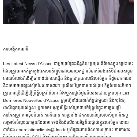
ការបង្កើតគណនី
Les Latest News d’Alsace ជាអ្នកគ្រប់គ្រងទិន្នន័យ ប្រមូលព័ត៌មានក្នុងទម្រង់នេះ
ដែលត្រូវបានកត់ត្រាក្នុងឯកសារកុំព្យូទ័រដោយនាយកដ្ឋានទំនាក់ទំនងអតិថិជនរបស់ខ្លួន
គោលបំណងគឺដើម្បីធានាដល់ការបង្កើត និងគ្រប់គ្រងគណនីរបស់អ្នក ក៏ដូចជាការជាវ
និងសេវាកម្មផ្សេងទៀតដែលបានជាវ។ ប្រសិនបើអ្នកបានយល់ព្រម ទិន្នន័យនេះក៏អាច
ត្រូវបានប្រើដើម្បីផ្ញើព្រឹត្តិបត្រព័ត៌មាន និង/ឬការផ្តល់ជូនពិសេសដោយក្រុមហ៊ុន Les
Dernieres Nouvelles d’Alsace ក្រុមហ៊ុនដែលពាក់ព័ន្ធជាមួយវា និង/ឬដៃគូ
ពាណិជ្ជកម្មរបស់ខ្លួន។ អ្នកអាចអនុវត្តសិទ្ធិរបស់អ្នកជាអចិន្ត្រៃយ៍ក្នុងការចូលប្រើ
ការកែតម្រូវ ការលុបបំបាត់ ការកំណត់ ការប្រឆាំង ដកការយល់ព្រមរបស់អ្នក និង/ឬ
សម្រាប់សំណួរណាមួយដែលទាក់ទងនឹងដំណើរការទិន្នន័យផ្ទាល់ខ្លួនរបស់អ្នក ដោយ
ទាក់ទង dnarelationclients@dna.fr ឬពិគ្រោះតាមតំណខាងក្រោម៖ ការការពារ
ទិន្នន័យ គេហទំព័រ CGU និងទំនាក់ទំនង។ មន្ត្រីការពារទិន្នន័យផ្ទាល់ខ្លួន