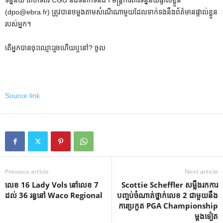
(dpo@ebra.fr) ត្រូវបានចម្លងតាមសំណើណាមួយដែលទាក់ទងនឹងព័ត៌មានផ្ទាល់ខ្លួន
របស់អ្នក។
តើអ្នកបានចុះឈ្មោះរួចហើយឬនៅ? ចូល
Source link
Previous article
Next article
លេខ 16 Lady Vols នៅលេខ 7
Scottie Scheffler សម្លឹងរកការ
ដល់ 36 រន្ធនៅ Waco Regional
បញ្ចប់ចំណាត់ថ្នាក់លេខ 2 ជាមួយនឹង
ការប្រកួត PGA Championship
ម្តងទៀត