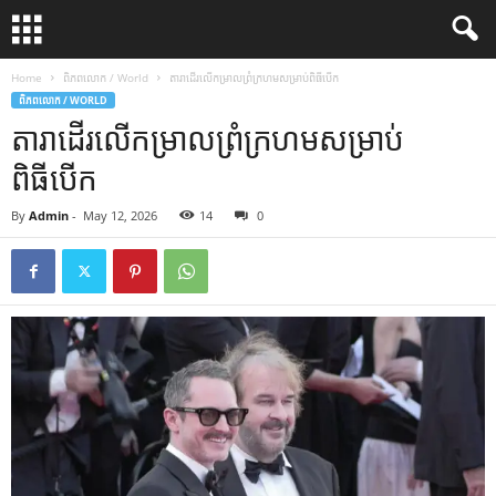
Home
ពិភពលោក / World
តារាដើរលើកម្រាលព្រំក្រហមសម្រាប់ពិធីបើក
ពិភពលោក / WORLD
តារាដើរលើកម្រាលព្រំក្រហមសម្រាប់
ពិធីបើក
By
Admin
-
May 12, 2026
14
0