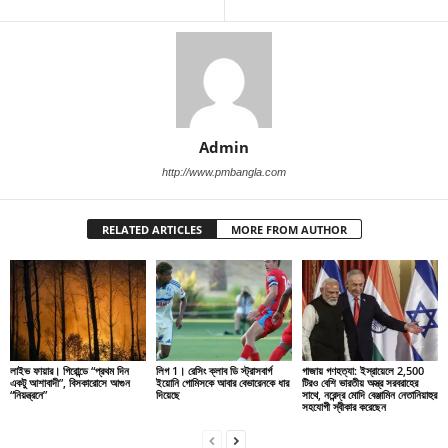
Admin
http://www.pmbangla.com
RELATED ARTICLES
MORE FROM AUTHOR
লাইভ ফায়ার। গিরোন্ডে “প্রথম দিন
লিগ 1। রেসিং ক্লাব ডি স্ট্রাসবার্গ
গাজায় গণহত্যা: ইস্রায়েলে 2,500
একটু আশাবাদী”, বিসকারোসে আগুন
ইয়োনি গোমিসকে আবার বেভারেনকে ধার
টিরও বেশি ভারতীয় অস্ত্র সরবরাহের
“নিয়ন্ত্রনে”
দিয়েছে
সাথে, নরেন্দ্র মোদি বেঞ্জামিন নেতানিয়াহুর
সহযোগী স্বীকার করেছেন