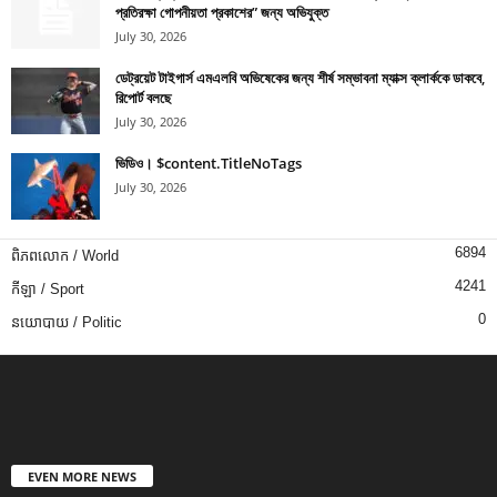
প্রতিরক্ষা গোপনীয়তা প্রকাশের” জন্য অভিযুক্ত
July 30, 2026
ডেট্রয়েট টাইগার্স এমএলবি অভিষেকের জন্য শীর্ষ সম্ভাবনা ম্যাক্স ক্লার্ককে ডাকবে,
রিপোর্ট বলছে
July 30, 2026
ভিডিও। $content.TitleNoTags
July 30, 2026
6894
ពិភពលោក / World
4241
កីឡា / Sport
0
នយោបាយ / Politic
EVEN MORE NEWS