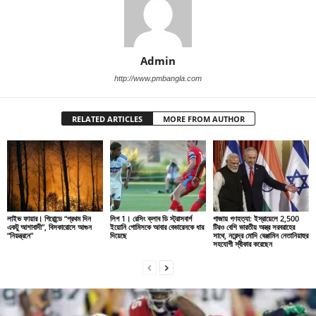
Admin
http://www.pmbangla.com
RELATED ARTICLES
MORE FROM AUTHOR
লাইভ ফায়ার। গিরোন্ডে “প্রথম দিন
লিগ 1। রেসিং ক্লাব ডি স্ট্রাসবার্গ
গাজায় গণহত্যা: ইস্রায়েলে 2,500
একটু আশাবাদী”, বিসকারোসে আগুন
ইয়োনি গোমিসকে আবার বেভারেনকে ধার
টিরও বেশি ভারতীয় অস্ত্র সরবরাহের
“নিয়ন্ত্রনে”
দিয়েছে
সাথে, নরেন্দ্র মোদি বেঞ্জামিন নেতানিয়াহুর
সহযোগী স্বীকার করেছেন