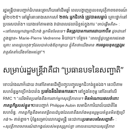
រដ្ឋមន្ត្រី​បាន​បញ្ជាក់​ជំហរ​នេះ​រួច​ហើយ​នៅ​ដើម​ឆ្នាំ ពេល​បង្ហាញ​តួលេខ​សុវត្ថិភាព​ចរាចរណ៍​
ឆ្នាំ​២០២៥។ នៅឆ្នាំនោះនាងសោកសៅ
២៣៤
អ្នកជិះកង់
ត្រូវបានសម្លាប់
គ្រោះថ្នាក់នៅ
ប្រទេសបារាំង។ យោងទៅតាមនាង វាជាពេលវេលាដ៏ខ្ពស់ក្នុងការ “
ចាប់ផ្តើមគិត
» :
«
នៅពេលអ្នកជាអ្នកជិះកង់ អ្នកមិនមែនទេ។
មិនត្រូវបានការពារដោយកាប៊ីន
ដូចជានៅ
ក្នុងឡាន
» Marie-Pierre Vedrenne និយាយ។ បន្ថែម៖ “
ពេល​ខ្ញុំ​ជួប​គ្រួសារ​ជន​រង​
គ្រោះ ពេល​ជួប​ក្មេងៗ​ដែល​បាត់​បង់​ឪពុក​ម្តាយ ខ្ញុំ​គិត​ថា​យើង​មាន
ការទទួលខុសត្រូវរួម
.
វាគួរតែនាំយើងទាំងអស់គ្នា
“។
សម្រាប់រដ្ឋមន្ត្រីវាគឺជា “ប្រធានបទនៃសញ្ជាតិ”
ទោះយ៉ាងណាក៏ដោយ វានៅតែមានដើម្បីបញ្ចុះបញ្ចូលអ្នកជិះកង់ខ្លួនឯង។ នេះ​បើ​តាម​
សហព័ន្ធ​អ្នក​ប្រើ​កង់​បារាំង
ប្រឆាំងនឹងវិធានការនេះ។
នៅក្នុងខែកុម្ភៈនៅតែនៅលើ
RMC ។ “
យើង​មិន​ប្រឆាំង​នឹង​ការ​ពាក់​មួក​សុវត្ថិភាព​ទេ។
មិនអំណោយផលចំពោះ
កាតព្វកិច្ចរបស់ខ្លួន។
បានបញ្ជាក់ Philippe Aubin សមាជិកការិយាល័យជាតិនៃ
សហព័ន្ធ
. កាតព្វកិច្ច​នឹង​មាន​ឥទ្ធិពល​ដំបូង​ដែល​វា​នឹង​រារាំង​មនុស្ស​មួយ​ចំនួន​មិន​ឱ្យ​ប្រើ​
កង់។
» គាត់ខ្លាច។ ប៉ុន្តែ​សម្រាប់​លោក​រដ្ឋមន្ត្រី នេះ​ជា​ការ​
ប្រធានបទនៃសញ្ជាតិ
» :
«
សុវត្ថិភាពចរាចរណ៍ជាកង្វល់របស់មនុស្សគ្រប់គ្នា គោលនយោបាយសុវត្ថិភាព