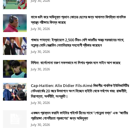
July 30, 2026
মাকে গুলি করে অভিযুক্ত প্রধান কোচের ছেলের জন্য আদালত বিলম্বিত মানসিক
স্বাস্থ্য পরীক্ষায় বিলম্ব করেছে
July 30, 2026
গাজায় গণহত্যা: ইস্রায়েলে 2,500 টিরও বেশি ভারতীয় অস্ত্র সরবরাহের সাথে,
নরেন্দ্র মোদি বেঞ্জামিন নেতানিয়াহুর সহযোগী স্বীকার করেছেন
July 30, 2026
নিশ্চিত: বার্সেলোনা তরুণ সফলভাবে লা লিগার প্রথম দলে সাইন আপ করেছে
July 30, 2026
Cap-Haïtien: Alix Didier Fils-Aimé বিভাগীয় পাবলিক ইউনিভার্সিটির
নেটওয়ার্কের 20 বছর উদযাপনে অংশ নিচ্ছেন হাইতি থেকে সর্বশেষ খবর: রাজনীতি,
নিরাপত্তা, অর্থনীতি, সংস্কৃতি।
July 30, 2026
একজন প্রাক্তন ফরাসি ফাইটার পাইলট চীনের সাথে “গোয়েন্দা তথ্য” এবং “জাতীয়
প্রতিরক্ষা গোপনীয়তা প্রকাশের” জন্য অভিযুক্ত
July 30, 2026