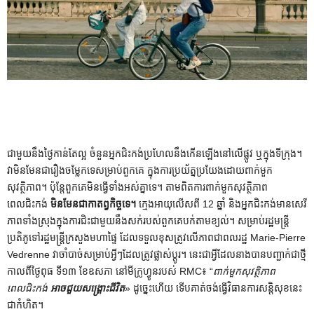
ជាមួយនឹងថ្ងៃកាន់តែល្អ ចំនួនអ្នកជិះកង់ប្រហែលនឹងកើនឡើងនៅលើផ្លូវ ឬក្នុងទីក្រុង។
វាមិនមែនជារឿងចម្លែកទេសម្រាប់ពួកគេ ក្នុងការប្រយ័ត្នប្រយែងដោយពាក់មួក
សុវត្ថិភាព។ ប៉ុន្តែ​ពួក​គេ​មិន​ធ្វើ​ទាំង​អស់​គ្នា​ទេ។ តាមពិតការពាក់មួកសុវត្ថិភាព
ពេលជិះកង់
មិនមែនជាកាតព្វកិច្ចទេ។
ក្មេងអាយុលើសពី 12 ឆ្នាំ និងអ្នកជិះកង់មានសេរី
ភាពទាំងស្រុងក្នុងការជិះជាមួយនឹងសក់របស់ពួកគេបក់តាមខ្យល់។ សម្រាប់រដ្ឋមន្ត្រី
ប្រតិភូទៅរដ្ឋមន្ត្រីក្រសួងមហាផ្ទៃ ដែលទទួលខុសត្រូវលើភាពជាពលរដ្ឋ Marie-Pierre
Vedrenne វាចាំបាច់សម្រាប់អ្វីៗដែលត្រូវផ្លាស់ប្តូរ។ នេះ​ជា​អ្វី​ដែល​នាង​បាន​បញ្ជាក់​ជា​ថ្មី​
កាល​ពី​ថ្ងៃ​ពុធ ទី​១៣ ខែ​ឧសភា នៅ​មីក្រូហ្វូន​របស់ RMC៖ “
ពាក់មួកសុវត្ថិភាព
ពេលជិះកង់
អាចជួយសង្គ្រោះជីវិត
» ដូច្នេះហើយ ទើប​គាត់​ចង់​ធ្វើ​វិធានការ​សន្តិសុខ​នេះ​
ជា​កំហិត។