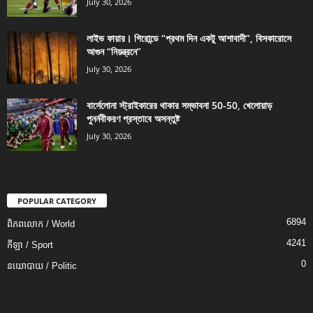
July 30, 2026
লাইভ ফায়ার। গিরোন্ডে “প্রথম দিন একটু আশাবাদী”, বিসকারোসে
আগুন “নিয়ন্ত্রনে”
July 30, 2026
বার্সেলোনা স্ট্রাইকারের থাকার সম্ভাবনা 50-50, খেলোয়াড়
পুনর্নবীকরণ প্রস্তাবে অসন্তুষ্ট
July 30, 2026
POPULAR CATEGORY
6894
ពិភពលោក / World
4241
កីឡា / Sport
0
នយោបាយ / Politic