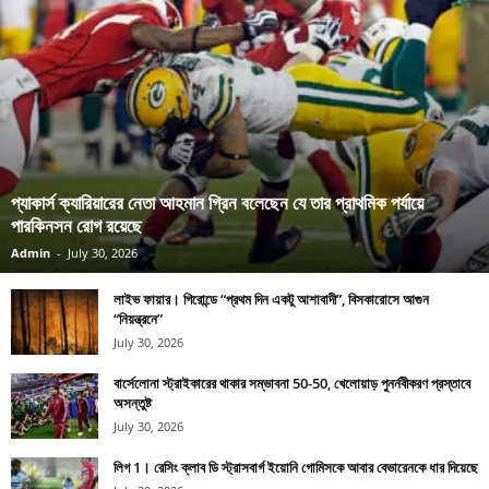
প্যাকার্স ক্যারিয়ারের নেতা আহমান গ্রিন বলেছেন যে তার প্রাথমিক পর্যায়ে
পারকিনসন রোগ রয়েছে
Admin
-
July 30, 2026
লাইভ ফায়ার। গিরোন্ডে “প্রথম দিন একটু আশাবাদী”, বিসকারোসে আগুন
“নিয়ন্ত্রনে”
July 30, 2026
বার্সেলোনা স্ট্রাইকারের থাকার সম্ভাবনা 50-50, খেলোয়াড় পুনর্নবীকরণ প্রস্তাবে
অসন্তুষ্ট
July 30, 2026
লিগ 1। রেসিং ক্লাব ডি স্ট্রাসবার্গ ইয়োনি গোমিসকে আবার বেভারেনকে ধার দিয়েছে