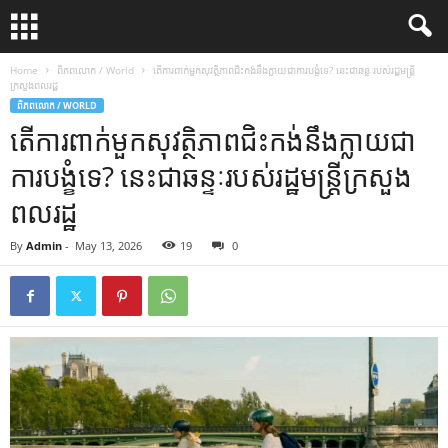
Home
ពិភពលោក / World
តើ​ការ​ពាក់​មួក​សុវត្ថិភាព​ជិះ​កង់​នឹង​ក្លាយ​ជា​ការ​បង្ខំ​ទេ? នេះ​ជា​ឆន្ទៈ​របស់​រដ្ឋមន្ត្រី​
ក្រសួង​ពលរដ្ឋ
ពិភពលោក / WORLD
តើ​ការ​ពាក់​មួក​សុវត្ថិភាព​ជិះ​កង់​នឹង​ក្លាយ​ជា​
ការ​បង្ខំ​ទេ? នេះ​ជា​ឆន្ទៈ​របស់​រដ្ឋមន្ត្រី​ក្រសួង​
ពលរដ្ឋ
By
Admin
-
May 13, 2026
19
0