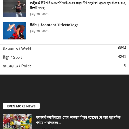
ডেট্রয়েট টাইগার্স এমএলবি অভিষেকের জন্য শীর্ষ সম্ভাবনা ম্যাক্স ক্লার্ককে ডাকবে,
রিপোর্ট বলছে
July 30, 2026
ভিডিও। $content.TitleNoTags
July 30, 2026
6894
ពិភពលោក / World
4241
កីឡា / Sport
0
នយោបាយ / Politic
EVEN MORE NEWS
প্যাকার্স ক্যারিয়ারের নেতা আহমান গ্রিন বলেছেন যে তার প্রাথমিক
পর্যায়ে পারকিনসন...