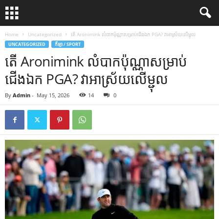
Home
Uncategorized
តើ Aronimink លំបាកប៉ុណ្ណាសម្រាប់ជើងឯក PGA? វាអាស្រ័យលើម្ជុល
UNCATEGORIZED
កីឡា / SPORT
តើ Aronimink លំបាកប៉ុណ្ណាសម្រាប់
ជើងឯក PGA? វាអាស្រ័យលើម្ជុល
By
Admin
-
May 15, 2026
14
0