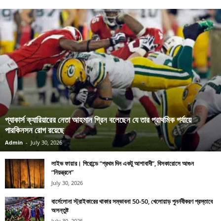
প্যাকার্স ক্যারিয়ারের নেতা আহমান গ্রিন বলেছেন যে তার প্রাথমিক পর্যায়ে
পারকিনসন রোগ রয়েছে
Admin
-
July 30, 2026
লাইভ ফায়ার। গিরোন্ডে “প্রথম দিন একটু আশাবাদী”, বিসকারোসে আগুন
“নিয়ন্ত্রনে”
July 30, 2026
বার্সেলোনা স্ট্রাইকারের থাকার সম্ভাবনা 50-50, খেলোয়াড় পুনর্নবীকরণ প্রস্তাবে
অসন্তুষ্ট
July 30, 2026