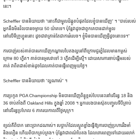
នេះ។
Scheffler បាននិយាយថា “នោះគឺជាម្ជុលដ៏ឆ្កួតបំផុតដែលខ្ញុំបានឃើញ” ។ “បាល់របស់
អ្នកនឹងមិនវិលបានចម្ងាយ 50 យ៉ាតទេ។ ប៉ុន្តែវាដូចជាពួកគេបានដាក់ម្ជុល
នៅលើមីក្រូហ្វូននោះ ដូចជាវាគ្រាន់តែជាការរំលេច។ ខ្ញុំមិនបានឃើញអ្វីដូចនោះទេ។”
ការ​បាញ់​របស់​គាត់​បាន​រក​ឃើញ​កណ្តាល​បៃតង​ល្អ​នៅ​ពី​ក្រោម​ជួរ​ភ្នំ​ដែល​មាន​កម្ពស់​
ក្រោម 80 ហ្វីត។ គាត់បានអូសវាទៅ 3 ហ្វីតដើម្បីស្មើ។ ដោយសារការចាប់ផ្តើមរបស់
គាត់ វាពិតជាសំខាន់ដូចដែលគាត់បានធ្វើពេញមួយថ្ងៃ។
Scheffler បាននិយាយថា “ល្អណាស់” ។
ការប្រកួត PGA Championship មិនបានឃើញពិន្ទុខ្ពស់បែបនេះនៅលើរន្ធ 18 និង
36 ចាប់តាំងពី Oakland Hills ក្នុងឆ្នាំ 2008 ។ អ្នកលេងបានស៊ុតបញ្ចូលទីបីគ្រាប់
នៅលើរន្ធប្រហែល 6 ភាគរយកាលពីថ្ងៃសុក្រ។
ខ្យល់គឺពិបាក នោះប្រាកដណាស់។ សប្តាហ៍ដែលស្ងួតខ្លាំងធ្វើឱ្យការបាញ់ប្រហាររឹងមាំ
និងលឿន ហើយពិបាកគ្រប់គ្រង។ ប៉ុន្តែ​វា​ជា​ពណ៌​បៃតង ដែល​ពោរពេញ​ទៅ​ដោយ​រលាក់