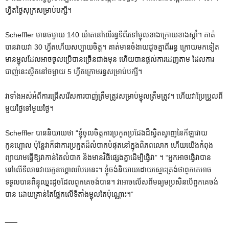
ហ្វីតថ្ងៃសុក្រសម្រាប់បក្សី។
Scheffler មានចម្ងាយ 140 យ៉ាតនៅលើរន្ធទីពីរទៅម្ជុលខាងក្រោយខាងស្តាំ។ គាត់
បានវាយវា 30 ហ្វីតហើយសប្បាយចិត្ត។ គាត់មានចំងាយដូចគ្នាពីររន្ធ ក្រោយមកទៀត
មានម្ជុលដែលអាចចូលប្រើបានច្រើនជាងមុន ហើយបានផ្តល់ការដេញតាម ដែលការ
បាញ់នេះស្ថិតនៅចម្ងាយ 5 ហ្វីតក្រោមរន្ធសម្រាប់បក្សី។
វាទាំងអស់អំពីការជ្រើសរើសការបាញ់ត្រឹមត្រូវសម្រាប់ម្ជុលត្រឹមត្រូវ។ ហើយវាប្រែប្រួលពី
មួយថ្ងៃទៅមួយថ្ងៃ។
Scheffler បាននិយាយថា “ខ្ញុំចូលចិត្តការប្រកួតប្រជែងដ៏ស្វិតស្វាញនៃកីឡាវាយ
កូនហ្គោល ប៉ុន្តែវាក៏ជាការប្រកួតដ៏លំបាកបំផុតនៅក្នុងពិភពលោក ហើយយើងកំពុង
ព្យាយាមធ្វើឱ្យវាកាន់តែលំបាក និងមានវិធីផ្សេងគ្នាដើម្បីធ្វើវា” ។ “អ្នកអាចធ្វើវាបាន
នៅលើទីលានវាយកូនហ្គោលបែបនេះ។ ខ្ញុំចង់និយាយដោយស្មោះត្រង់ថាពួកគេអាច
ទទួលបានពិន្ទុឈ្នះដូចដែលពួកគេចង់បាន។ វាអាចលើសពីមធ្យមប្រសិនបើពួកគេចង់
បាន ដោយគ្រាន់តែផ្អែកលើទីតាំងម្ជុលតែប៉ុណ្ណោះ។”
___