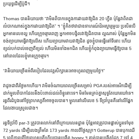
ប្រយុទ្ធ​ដើម្បី​ប៊ូ​ជី។
Thomas បាននិយាយថា “វាមិនពិបាកទេក្នុងការវាយវាឱ្យជិត 20 ហ្វីត ប៉ុន្តែវាពិតជា
លំបាកណាស់ក្នុងការវាយវាឱ្យជិត” ។ “ខ្ញុំគិតថាវាជាឧទាហរណ៍ដ៏អស្ចារ្យមួយ ប្រសិនបើ
អ្នកមានលេខល្អ ហើយក្រូចឆ្មារពេញ អ្នកអាចបង្វិលវាឱ្យជិតបាន ល្អណាស់ ប៉ុន្តែអ្នកមិន
ចង់ព្យាយាមធ្វើវាឱ្យលើស ហើយព្យាយាមវាយវាឱ្យជិត ដូចខ្ញុំបានធ្វើនៅទីនោះ ហើយ
ខ្យល់បក់បាល់ចេញពីខ្យល់ ហើយមិនទាំងមកជិត ហើយខ្ញុំកំពុងព្យាយាមធ្វើឱ្យបាន 5
នៅពេលដែលខ្ញុំមានក្រូចឆ្មារ។
“វានិយាយច្រើនអំពីរបៀបដែលវគ្គសិក្សានេះអាចហូរពេញមួយថ្ងៃ។”
វា​ដូច​ជា​ពីរ​ថ្ងៃ​មក​ហើយ។ វាមិនចំណាយពេលច្រើនសម្រាប់ PGA របស់អាមេរិកដើម្បី
ដាក់ម្ជុលពិបាកដែលនឹងប៉ះពាល់ដល់ពិន្ទុនោះទេ។ មិនមែនគ្រប់គ្នាសុទ្ធតែឃោរឃៅទេ។
រន្ធពីរដំបូងនៅថ្ងៃព្រហស្បតិ៍អាចចូលបាន។ ម្ជុលនៅលើលេខ 5 ទីប្រាំបួនគឺនៅលើផ្នែក
ដែលងាយស្រួលជាង។
រន្ធទីប្រាំបី par-3 ត្រូវបានលាក់នៅពីក្រោយលេនដ្ឋាន ប៉ុន្តែអាវត្រូវបានផ្លាស់ប្តូរទៅមុខ
72 yards ដើម្បីលេងត្រឹមតែ 173 yards កាលពីថ្ងៃសុក្រ។ Gotterup បានបុកឈើ
5 ឈើកាលពីថ្ងៃព្រហស្បតិ៍ហើយបានបង្កើត bogey ។ គាត់បានបង្កើតដែក 7 ទៅ 4