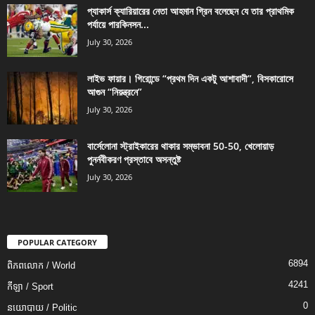
প্যাকার্স ক্যারিয়ারের নেতা আহমান গ্রিন বলেছেন যে তার প্রাথমিক
পর্যায়ে পারকিনসন...
July 30, 2026
লাইভ ফায়ার। গিরোন্ডে “প্রথম দিন একটু আশাবাদী”, বিসকারোসে
আগুন “নিয়ন্ত্রনে”
July 30, 2026
বার্সেলোনা স্ট্রাইকারের থাকার সম্ভাবনা 50-50, খেলোয়াড়
পুনর্নবীকরণ প্রস্তাবে অসন্তুষ্ট
July 30, 2026
POPULAR CATEGORY
6894
ពិភពលោក / World
4241
កីឡា / Sport
0
នយោបាយ / Politic