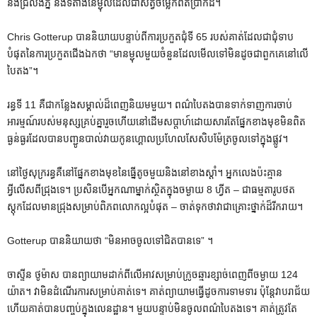
និង​ជ្រលង​ភ្នំ និង​ទីតាំង​នៃ​ម្ជុល​ដែល​ជា​សត្វ​ចម្លែក​ពិត​ប្រាកដ។
Chris Gotterup បាន​និយាយ​បន្ទាប់​ពី​ការ​ប្រកួត​ជុំ​ទី 65 របស់​គាត់​ដែល​ជា​ជុំ​ទាប​
បំផុត​នៃ​ការ​ប្រកួត​ជើង​ឯក​ថា “មាន​ម្ជុល​មួយ​ចំនួន​ដែល​មើល​ទៅ​មិន​ដូច​ជា​ពួក​គេ​នៅ​លើ​
បៃតង”។
រន្ធទី 11 គឺជាកន្លែងសម្គាល់ដ៏ពេញនិយមមួយ។ ពណ៌បៃតងបានទាក់ទាញការចាប់
អារម្មណ៍របស់មនុស្សគ្រប់គ្នារួចហើយនៅដើមសប្តាហ៍ដោយសារតែផ្នែកខាងមុខមិនពិត
ធ្ងន់ធ្ងរដែលបានបញ្ជូនបាល់វាយកូនហ្គោលប្រហែលសែសិបម៉ែត្រចូលទៅក្នុងផ្លូវ។
នៅថ្ងៃសុក្ររន្ធគឺនៅផ្នែកខាងមុខនៃធ្នើតូចមួយនិងនៅខាងស្តាំ។ អ្នកលេងប៉ះគ្មាន
អ្វីលើសពីជ្រុងទេ។ ប្រសិនបើអ្នកណាម្នាក់ស្ថិតក្នុងចម្ងាយ 8 ហ្វីត – ជាធម្មតារូបថត
ស្តុកដែលមានជ្រុងសម្រាប់ពិភពលោកល្អបំផុត – ចាត់ទុកថាវាជាគ្រោះថ្នាក់ដ៏រីករាយ។
Gotterup បាននិយាយថា “មិនអាចចូលទៅជិតបានទេ” ។
ចាស្ទីន ថូម៉ាស បានព្យាយាមដាក់ពីលើអាវសម្រាប់ក្រូចឆ្មារខ្សាច់ពេញពីចម្ងាយ 124
យ៉ាត។ វាមិនដំណើរការសម្រាប់គាត់ទេ។ គាត់​ព្យាយាម​ធ្វើ​ដូច​ការ​ទាមទារ ប៉ុន្តែ​វា​បរាជ័យ
ហើយ​គាត់​បាន​បញ្ចប់​ក្នុង​លេនដ្ឋាន។ មួយបន្ទាប់មិនចូលពណ៌បៃតងទេ។ គាត់​ត្រូវ​តែ​