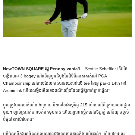
NewTOWN SQUARE រដ្ឋ Pennsylvania។
– Scottie Scheffler ទើបតែ
បង្កើតបាន 3 bogey នៅលើរន្ធបួនដំបូងនៃជុំទីពីររបស់គាត់នៅ PGA
Championship នៅពេលដែលគាត់បានឈរនៅលើ tee នៃរន្ធ par-3 14th នៅ
Aronimink ហើយសម្លឹងមើលទង់ពណ៌លឿងដែលធ្វើឱ្យគាត់ភ្ញាក់ផ្អើល។
ម្ជុលត្រូវបានលាក់នៅខាងក្រោយ និងនៅខាងស្តាំរន្ធ 215 យ៉ាត នៅពីក្រោយលេនដ្ឋាន
មួយ។ ខ្យល់ត្រជាក់បានបក់មកមុខគាត់ ហើយរន្ធនោះស្ថិតនៅលើជួរភ្នំ នៅចំណុចខ្ពស់
បំផុតនៃពណ៌បៃតង។
បូគីចំនួនបីក្នុងរន្ធចំនួនបួនបណ្តាលឱ្យមានភាពតានតឹងគ្រប់គ្រាន់។ ហើយឥឡូវនេះ