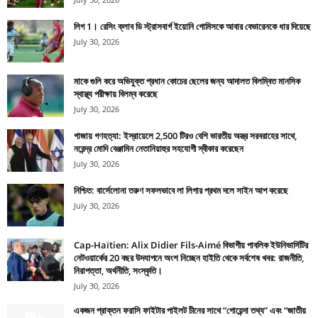
লিগ 1। রেসিং ক্লাব ডি স্ট্রাসবার্গ ইয়োনি গোমিসকে আবার বেভারেনকে ধার দিয়েছে
July 30, 2026
মাকে গুলি করে অভিযুক্ত প্রধান কোচের ছেলের জন্য আদালত বিলম্বিত মানসিক
স্বাস্থ্য পরীক্ষায় বিলম্ব করেছে
July 30, 2026
গাজায় গণহত্যা: ইস্রায়েলে 2,500 টিরও বেশি ভারতীয় অস্ত্র সরবরাহের সাথে,
নরেন্দ্র মোদি বেঞ্জামিন নেতানিয়াহুর সহযোগী স্বীকার করেছেন
July 30, 2026
নিশ্চিত: বার্সেলোনা তরুণ সফলভাবে লা লিগার প্রথম দলে সাইন আপ করেছে
July 30, 2026
Cap-Haïtien: Alix Didier Fils-Aimé বিভাগীয় পাবলিক ইউনিভার্সিটির
নেটওয়ার্কের 20 বছর উদযাপনে অংশ নিচ্ছেন হাইতি থেকে সর্বশেষ খবর: রাজনীতি,
নিরাপত্তা, অর্থনীতি, সংস্কৃতি।
July 30, 2026
একজন প্রাক্তন ফরাসি ফাইটার পাইলট চীনের সাথে “গোয়েন্দা তথ্য” এবং “জাতীয়