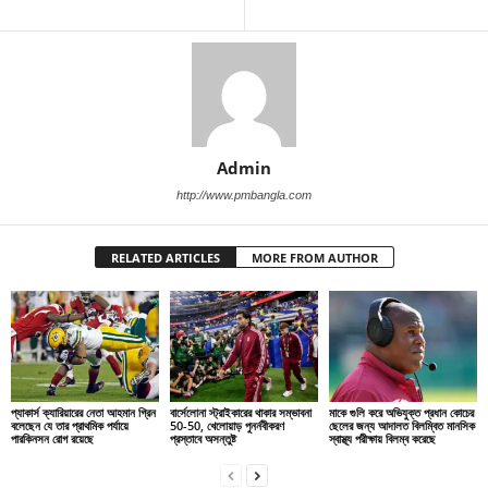
Admin
http://www.pmbangla.com
RELATED ARTICLES
MORE FROM AUTHOR
প্যাকার্স ক্যারিয়ারের নেতা আহমান গ্রিন
বার্সেলোনা স্ট্রাইকারের থাকার সম্ভাবনা
মাকে গুলি করে অভিযুক্ত প্রধান কোচের
বলেছেন যে তার প্রাথমিক পর্যায়ে
50-50, খেলোয়াড় পুনর্নবীকরণ
ছেলের জন্য আদালত বিলম্বিত মানসিক
পারকিনসন রোগ রয়েছে
প্রস্তাবে অসন্তুষ্ট
স্বাস্থ্য পরীক্ষায় বিলম্ব করেছে