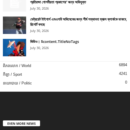
প্রতিরক্ষা গোপনীয়তা প্রকাশের” জন্য অভিযুক্ত
July 30, 2026
ডেট্রয়েট টাইগার্স এমএলবি অভিষেকের জন্য শীর্ষ সম্ভাবনা ম্যাক্স ক্লার্ককে ডাকবে,
রিপোর্ট বলছে
July 30, 2026
ভিডিও। $content.TitleNoTags
July 30, 2026
6894
ពិភពលោក / World
4241
កីឡា / Sport
0
នយោបាយ / Politic
EVEN MORE NEWS