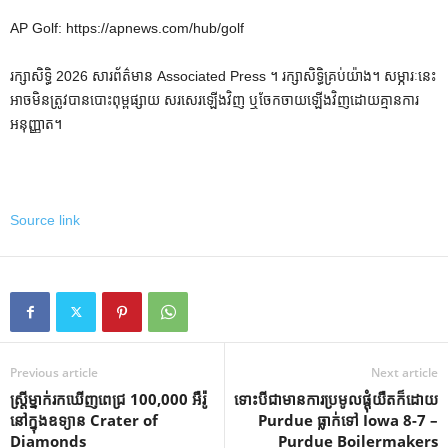
AP Golf: https://apnews.com/hub/golf
រក្សាសិទ្ធិ 2026 សារព័ត៌មាន Associated Press ។ រក្សាសិទ្ធិគ្រប់យ៉ាង។ សម្ភារៈនេះ
អាចមិនត្រូវបានបោះពុម្ពផ្សាយ សរសេរឡើងវិញ ឬចែកចាយឡើងវិញដោយគ្មានការ
អនុញ្ញាត។
Source link
Previous article
Next article
ស្ត្រីម្នាក់រកឃើញពេជ្រ 100,000 អឺរ៉ូ
ទោះបីជាមានការប្រមូលផ្តុំយឺតក៏ដោយ
នៅក្នុងឧទ្យាន Crater of
Purdue ធ្លាក់ទៅ Iowa 8-7 –
Diamonds
Purdue Boilermakers