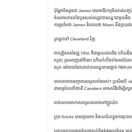
ប៉ុន្តែវាមិនដូចជា James មានអាជីវកម្មមិនទាន់បញ្
ចំណោម​ពាន​ទាំង​បួន​របស់​គេ​ត្រូវ​បាន​ឈ្នះ​ជាមួយ​ន
ការស្រមៃថា James និយាយថា Miami នឹងក្លាយជាទ
ត្រឡប់ទៅ Cleveland វិញ
ភាគឦសាននៃរដ្ឋ Ohio គឺជាផ្ទះរបស់យើង ហើយនឹង
រហូត) ស្រលាញ់នៅទីនោះ ហើយកំហឹងទាំងអស់ដែលមា
រហូត នៅពេលដែលគាត់បានឈ្នះពានរង្វាន់ NBA របស់ 
ពេលវេលាបានព្យាបាលរបួសទាំងអស់។ ប្រសិនបើ Jam
ជាអាស្រ័យលើថាតើ Cavaliers អាចរកវិធីដើម្បីរក្ស
គាត់យកទេពកោសល្យរបស់គាត់ទៅញូវយ៉ក
ក្រុម Knicks បានព្យាយាម និងបរាជ័យក្នុងការចុះ
បច្ចុប្បន្នពួកគេមានចំណុចលក់ដ៏ធ្ងន់ធ្ងរមួយចំនួ