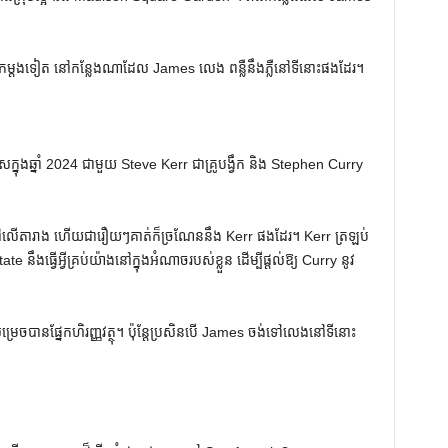
ទាប់មកម្តងទៀត នៅកន្លែងណាដែល James លេង ពន្លឺនឹងភ្លឺនៅទីនោះផងដែរ។
្នុងឆ្នាំ 2024 ជាមួយ Steve Kerr ជាគ្រូបង្វឹក និង Stephen Curry
ៅលើតារាង ហើយជារឿយៗគាត់ក៏ច្រណែននឹង Kerr ផងដែរ។ Kerr ត្រឡប់
ឹងធ្វើអ្វីគ្រប់យ៉ាងនៅក្នុងអំណាចរបស់ខ្លួន ដើម្បីផ្តល់ឱ្យ Curry នូវ
ានផ្នែកហិរញ្ញវត្ថុ។ ប៉ុន្តែ​ប្រសិន​បើ James ចង់​ទៅ​លេង​នៅ​ទីនោះ