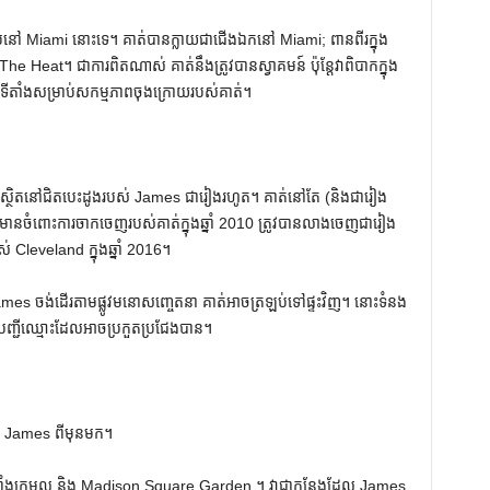
ចប់នៅ Miami នោះទេ។ គាត់បានក្លាយជាជើងឯកនៅ Miami; ពាន​ពីរ​ក្នុង​
ឹង The Heat។ ជាការពិតណាស់ គាត់នឹងត្រូវបានស្វាគមន៍ ប៉ុន្តែវាពិបាកក្នុង
ីតាំងសម្រាប់សកម្មភាពចុងក្រោយរបស់គាត់។
ស្ថិតនៅជិតបេះដូងរបស់ James ជារៀងរហូត។ គាត់នៅតែ (និងជារៀង
នចំពោះការចាកចេញរបស់គាត់ក្នុងឆ្នាំ 2010 ត្រូវបានលាងចេញជារៀង
Cleveland ក្នុងឆ្នាំ 2016។
es ចង់ដើរតាមផ្លូវមនោសញ្ចេតនា គាត់អាចត្រឡប់ទៅផ្ទះវិញ។ នោះទំនង
ាបញ្ជីឈ្មោះដែលអាចប្រកួតប្រជែងបាន។
ចត James ពីមុនមក។
ន រួមទាំងក្រុមល្អ និង Madison Square Garden ។ វាជាកន្លែងដែល James