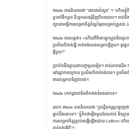
Wade បាននិយាយថា “នោះជាសំណួរ” ។ “ហើយខ្ញុំគិ
ខ្លះទៅផឹកស្រា ជិះទូកលេងជុំវិញពិភពលោក។ គាត់ន
ព្យាយាមធ្វើការសម្រេចចិត្តដ៏ល្អបំផុតសម្រាប់គ្រួសា
Wade បាន​បន្ត​ថា​៖ «​ហើយ​ពី​ទីនោះ​អ្នក​ត្រូវ​មើល
ប្រសិនបើគាត់ធ្វើ គាត់ចង់លេងសម្រាប់អ្វីមួយ។ ដូច្នេះ
អ្វីមួយ?”
ប្រាក់ខែនឹងក្លាយជាបញ្ហាមួយទៀត។ គាត់រកបានជិត 
នៅរដូវកាលក្រោយ ប្រសិនបើគាត់ចង់បាន។ ប្រសិនបើគាត
មានលទ្ធភាពទិញវាបាន។
Wade ហាក់ដូចជាមិនគិតថាវាទំនងនោះទេ។
លោក Wade បាននិយាយថា “ប្រវត្តិសាស្រ្តបង្ហាញថ
ម្នាក់ដឹងនោះទេ។ “ខ្ញុំគិតថារឿងមួយដែលគាត់ និងក្រ
ការសម្រេចចិត្តត្រូវបានធ្វើឡើងដោយ LeBron ហើយព
គាត់ចង់ធ្វើអ្វី”។