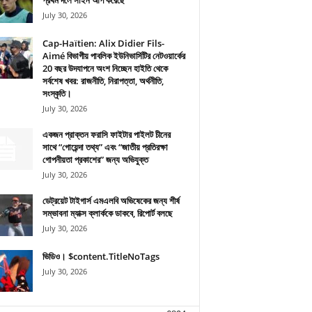
প্রথম দলে সাইন আপ করেছে
July 30, 2026
Cap-Haïtien: Alix Didier Fils-
Aimé বিভাগীয় পাবলিক ইউনিভার্সিটির নেটওয়ার্কের
20 বছর উদযাপনে অংশ নিচ্ছেন হাইতি থেকে
সর্বশেষ খবর: রাজনীতি, নিরাপত্তা, অর্থনীতি,
সংস্কৃতি।
July 30, 2026
একজন প্রাক্তন ফরাসি ফাইটার পাইলট চীনের
সাথে “গোয়েন্দা তথ্য” এবং “জাতীয় প্রতিরক্ষা
গোপনীয়তা প্রকাশের” জন্য অভিযুক্ত
July 30, 2026
ডেট্রয়েট টাইগার্স এমএলবি অভিষেকের জন্য শীর্ষ
সম্ভাবনা ম্যাক্স ক্লার্ককে ডাকবে, রিপোর্ট বলছে
July 30, 2026
ভিডিও। $content.TitleNoTags
July 30, 2026