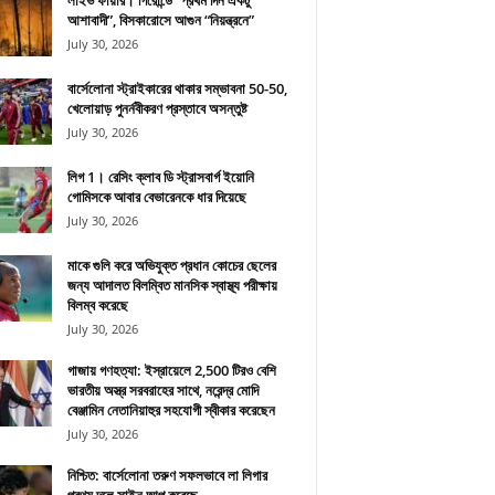
লাইভ ফায়ার। গিরোন্ডে “প্রথম দিন একটু
আশাবাদী”, বিসকারোসে আগুন “নিয়ন্ত্রনে”
July 30, 2026
বার্সেলোনা স্ট্রাইকারের থাকার সম্ভাবনা 50-50,
খেলোয়াড় পুনর্নবীকরণ প্রস্তাবে অসন্তুষ্ট
July 30, 2026
লিগ 1। রেসিং ক্লাব ডি স্ট্রাসবার্গ ইয়োনি
গোমিসকে আবার বেভারেনকে ধার দিয়েছে
July 30, 2026
মাকে গুলি করে অভিযুক্ত প্রধান কোচের ছেলের
জন্য আদালত বিলম্বিত মানসিক স্বাস্থ্য পরীক্ষায়
বিলম্ব করেছে
July 30, 2026
গাজায় গণহত্যা: ইস্রায়েলে 2,500 টিরও বেশি
ভারতীয় অস্ত্র সরবরাহের সাথে, নরেন্দ্র মোদি
বেঞ্জামিন নেতানিয়াহুর সহযোগী স্বীকার করেছেন
July 30, 2026
নিশ্চিত: বার্সেলোনা তরুণ সফলভাবে লা লিগার