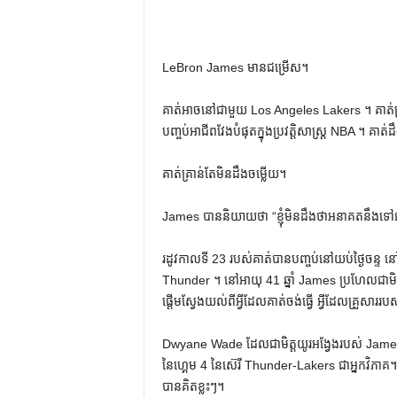
LeBron James មានជម្រើស។
គាត់អាចនៅជាមួយ Los Angeles Lakers ។ គាត់​ប្រហែល
បញ្ចប់អាជីពវែងបំផុតក្នុងប្រវត្តិសាស្ត្រ NBA ។ គាត
គាត់គ្រាន់តែមិនដឹងចម្លើយ។
James បាននិយាយថា “ខ្ញុំមិនដឹងថាអនាគតនឹងទៅជា
រដូវកាលទី 23 របស់គាត់បានបញ្ចប់នៅយប់ថ្ងៃចន
Thunder ។ នៅអាយុ 41 ឆ្នាំ James ប្រហែលជាមិន
ផ្តើមស្វែងយល់ពីអ្វីដែលគាត់ចង់ធ្វើ អ្វីដែលគ្រួសាររបស់
Dwyane Wade ដែលជាមិត្តយូរអង្វែងរបស់ James ន
នៃហ្គេម 4 នៃស៊េរី Thunder-Lakers ជាអ្នកវិភាគ។ ហើ
បាន​គិត​ខ្លះៗ។