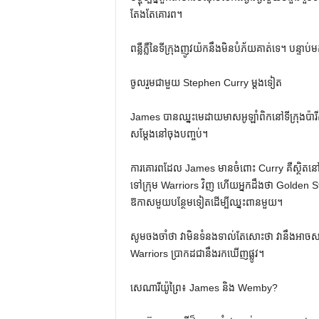
តែងតែគោរព។
ពន្លឺភ្លឺនៃទីក្រុងញូវយ៉កនឹងមិនបំភ័យគាត់ទេ។ បន្
ចូលរួមជាមួយ Stephen Curry ម្តងទៀត
James បានឈ្នះមេដាយមាសអូឡាំពិកនៅទីក្រុងប៉ារីសក
សម្តែងនៅចុងបញ្ចប់។
ការគោរពដែល James មានចំពោះ Curry គឺស្ថិតន
ទៅក្រុម Warriors វិញ ហើយអ្នកដឹងថា Golden State ន
ឱកាសមួយបន្ថែមទៀតដើម្បីឈ្នះពានមួយ។
សូមចងចាំថា វាមិនទំនងទាល់តែសោះថា វានឹងអាចសម្រេចប
Warriors ប្រាកដ​ជា​នឹង​រក​ឃើញ​ផ្លូវ។
សេណារីយ៉ូព្រៃ៖ James និង Wemby?