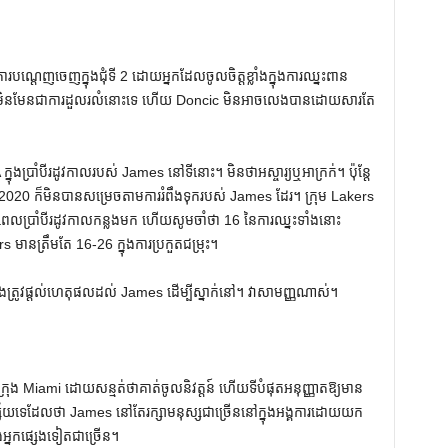
របណ្តេញចេញក្នុងជុំទី 2 ដោយអ្នកដែលចូលចិត្តខ្លាំងក្នុងការឈ្នះពាន
 មិនមែនជាការដួលរលំនោះទេ ហើយ Doncic មិនអាចលេងបានដោយសារតែ
្នុងប្រាំបីរដូវកាលរបស់ James នៅទីនោះ។ មិន​ថា​អស្ចារ្យ​ឬ​អាក្រក់។ ប៉ុន្តែ
នាំ 2020 ក៏មិនបានសម្រេចតាមការរំពឹងទុករបស់ James ដែរ។ ក្រុម Lakers
រយៈពេលប្រាំបីរដូវកាលកន្លងមក ហើយសូមចាំថា 16 នៃការឈ្នះទាំងនោះ
ាន​ត្រឹម​តែ 16-26 ក្នុង​ការ​ប្រកួត​ជម្រុះ។
s នឹងត្រូវផ្តល់ហេតុផលដល់ James ដើម្បីស្នាក់នៅ។ វាសាមញ្ញណាស់។
រុង Miami ដោយសន្មត់ថាគាត់ចូលនិវត្តន៍ ហើយទីបំផុតអនុញ្ញាតឱ្យមាន
្ស័យទេដែលថា James នៅតែរក្សាមនុស្សជាច្រើននៅក្នុងអង្គការដោយយក
ិងអ្នកផ្សេងទៀតជាច្រើន។