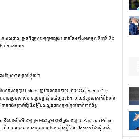
​ជា​សម្រេច​ចិត្ត​ចូល​រួម​ក្រុម​ផ្សេង។ គាត់ថែមទាំងអាចចូលនិវត្តន៍ និង
់ដឹងទាំងអស់នេះ។
យ៉ាងណាសម្រាប់ខ្ញុំទេ”។
្ទ នៅពេលដែលក្រុម Lakers ត្រូវបានលុបចោលដោយ Oklahoma City
មានច្រើនទេ បើមានច្រើនឆ្នាំទៀតដើម្បីលេង។ ហើយឥឡូវនេះគាត់នឹងចាប់
គាត់ចង់ឱ្យគាត់ធ្វើ និងអ្វីដែលល្អបំផុតសម្រាប់គ្រប់ភាគីពាក់ព័ន្ធ។
ិងជាអតីតមិត្តរួមក្រុម មានវត្តមាននៅក្នុងការផ្សាយ Amazon Prime
យ​ពេល​ដែល​ការ​សន្ទនា​បាន​ងាក​ទៅ​រក​អ្វី​ដែល James នឹង​ធ្វើ គាត់​