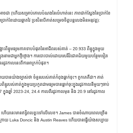
អាចជា (ហើយសម្រាប់គោលបំណងនៃលំហាត់នេះ ភាពជាក់ស្តែងនៃប្រាក់ខែ
្រាក់ខែដោយឆ្លាតវៃ ប្រសិនបើគាត់សម្រេចចិត្តបន្តលេងមិនអនុវត្ត):
ពិន្ទុមធ្យមភាគទាបបំផុតនៃអាជីពរបស់គាត់ – 20.933 ពិន្ទុក្នុងមួយ
ត់ក្នុងនាមជាអ្នកថ្មីថ្មោង។ ការបោះបាល់ដោយសេរីដ៏ជោគជ័យមួយបន្ថែមទៀត
មនៃរដូវកាលនេះពីការអាក្រក់បំផុត។
ាយបានយ៉ាងច្បាស់ថា ចំនួនរបស់គាត់កំពុងធ្លាក់ចុះ។ ពួកគេគឺជា។ គាត់
ិន្ទុរបស់គាត់ក្នុងមួយប្រកួតជាមធ្យមបានធ្លាក់ចុះក្នុងរដូវកាលនីមួយៗចាប់
 25.7 ក្នុងឆ្នាំ 2023-24, 24.4 កាលពីរដូវកាលមុន និង 20.9 នៅរដូវកាល
រផងដែរ ហើយនេះមានឥទ្ធិពលខ្លះទៅលើលេខ។ James បានចំណាយពេលច្រើន
ពីក្រោយ Luka Doncic និង Austin Reaves ហើយបានធ្វើយ៉ាងសប្បាយ