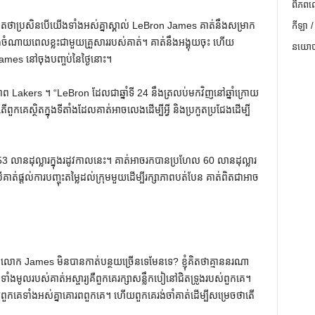
ពិភពល
តថាប្រសិនបើយើងទាំងអស់គ្នាស្គាល់ LeBron James គាត់នឹងសម្រាក
កីឡា /
ឹងចំណាយពេលខ្លះជាមួយគ្រួសាររបស់គាត់។ គាត់នឹងអង្គុយចុះ ហើយ
នយោបា
រ James នៅចុងបញ្ចប់នៃថ្ងៃនោះ។
​រូបភាព Lakers ។ “LeBron ដែលជាឆ្នាំទី 24 នឹងត្រលប់មកវិញនៅឆ្នាំក្រោយ
តើពួកគេស្ថិតក្នុងទីតាំងដែលគាត់អាចលេងដើម្បីអ្វី និងប្រកួតប្រជែងដើម្បី
53 លានដុល្លារក្នុងរដូវកាលនេះ។ គាត់អាចរកបានប្រហែល 60 លានដុល្លារ
់ផ្តល់ការបញ្ចុះតម្លៃដល់ក្រុមមួយដើម្បីរក្សាភាពបត់បែន គាត់ពិតជាអាច
ាលោក James មិនបានកាត់បន្ថយច្រើនទេមែនទេ? ខ្ញុំគិតថាគ្មាននរណា
ុមទាំងមូលរបស់គាត់អស្ចារ្យគឺពួកគេរក្សាសន្លឹកបៀនៅជិតទ្រូងរបស់ពួកគេ។
ួកគេទាំងអស់គ្នាគោរពពួកគេ។ ហើយពួកគេរង់ចាំគាត់ដើម្បីសម្រេចថាតើ