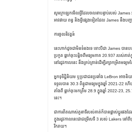
សូមក្រឡេកមើលអ្វីដែលចលនាបន្ទាប់របស់ James 
អាវផាយ ពន្ធ និងអ្វីផ្សេងទៀតដែល James នឹងបញ្ជាប
ការចូលនិវត្តន៍
នេះហាក់ដូចជាមិនទំនងទេ ទោះបីជា James បានបង្ហោះ
ប្រកួត ធ្លាក់ចុះបន្តិចពីមធ្យមភាគ 20.937 របស់គា
នៅរដូវកាលនេះ នឹងគ្រប់គ្រាន់ដើម្បីរក្សាកម្រិតមធ្យ
អ្នកទុទិដ្ឋិនិយម ឬប្រជាជនប្រឆាំង LeBron អាចនិយ
ទទួលបាន 30.3 ពិន្ទុជាមធ្យមក្នុងឆ្នាំ 2021-22 ហើយព
តាំងពី ធ្លាក់ចុះមកត្រឹម 28.9 ក្នុងឆ្នាំ 2022-23,
នេះ។
ជាការពិតណាស់តួនាទីរបស់គាត់ក៏បានផ្លាស់ប្តូ
ក្នុងរដូវកាលនេះជាជម្រើសទី 3 របស់ Lakers នៅ
រីករាយ។