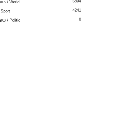
6894
ោក / World
4241
 Sport
0
យ / Politic