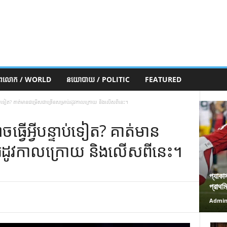
ភពលោក / WORLD
នយោបាយ / POLITIC
FEATURED
ាប់ទៀត? គាត់មានជម្រើសជាច្រើនសម្រាប់រដូវកាលក្រោយ និងលើសពីនេះ។
វើអ្វីបន្ទាប់ទៀត? គាត់មាន
់រដូវកាលក្រោយ និងលើសពីនេះ។
প্যাকা
প্রাথম
Admi