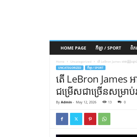
HOME PAGE
កីឡា / SPORT
ពិ
Home
Uncategorized
តើ LeBron James អាចធ្វើអ្វីបន្ទ
UNCATEGORIZED
កីឡា / SPORT
តើ LeBron James អាចធ្
ជម្រើសជាច្រើនសម្រាប
By
Admin
-
May 12, 2026
13
0