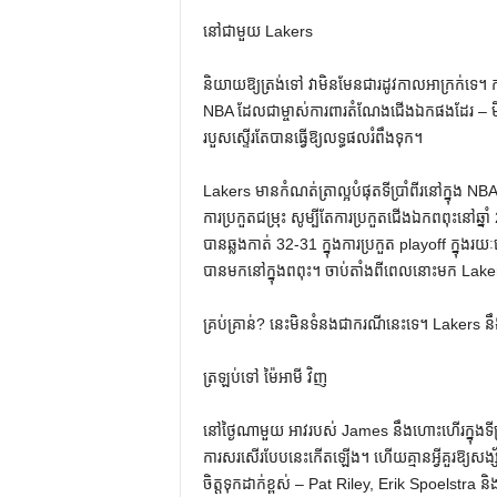
នៅជាមួយ Lakers
និយាយឱ្យត្រង់ទៅ វាមិនមែនជារដូវកាលអាក្រក់ទេ។ កា
NBA ដែលជាម្ចាស់ការពារតំណែងជើងឯកផងដែរ –
របួសស្ទើរតែបានធ្វើឱ្យលទ្ធផលរំពឹងទុក។
Lakers មានកំណត់ត្រាល្អបំផុតទីប្រាំពីរនៅក្នុង NBA ក
ការប្រកួតជម្រុះ សូម្បីតែការប្រកួតជើងឯកពពុះនៅឆ្
បានឆ្លងកាត់ 32-31 ក្នុងការប្រកួត playoff ក្នុង
បានមកនៅក្នុងពពុះ។ ចាប់​តាំង​ពី​ពេល​នោះ​មក Lakers ម
គ្រប់គ្រាន់? នេះ​មិន​ទំនង​ជា​ករណី​នេះ​ទេ។ Laker
ត្រឡប់ទៅ ម៉ៃអាមី វិញ
នៅថ្ងៃណាមួយ អាវរបស់ James នឹងហោះហើរក្នុងទីក្
ការសរសើរបែបនេះកើតឡើង។ ហើយគ្មានអ្វីគួរឱ្យសង
ចិត្តទុកដាក់ខ្ពស់ – Pat Riley, Erik Spoelstra ន