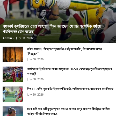
প্যাকার্স ক্যারিয়ারের নেতা আহমান গ্রিন বলেছেন যে তার প্রাথমিক পর্যায়ে
পারকিনসন রোগ রয়েছে
Admin
-
July 30, 2026
লাইভ ফায়ার। গিরোন্ডে “প্রথম দিন একটু আশাবাদী”, বিসকারোসে আগুন
“নিয়ন্ত্রনে”
July 30, 2026
বার্সেলোনা স্ট্রাইকারের থাকার সম্ভাবনা 50-50, খেলোয়াড় পুনর্নবীকরণ প্রস্তাবে
অসন্তুষ্ট
July 30, 2026
লিগ 1। রেসিং ক্লাব ডি স্ট্রাসবার্গ ইয়োনি গোমিসকে আবার বেভারেনকে ধার দিয়েছে
July 30, 2026
মাকে গুলি করে অভিযুক্ত প্রধান কোচের ছেলের জন্য আদালত বিলম্বিত মানসিক
স্বাস্থ্য পরীক্ষায় বিলম্ব করেছে