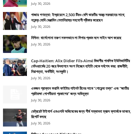
July 30, 2026
গাজায় গণহত্যা: ইস্রায়েলে 2,500 টিরও বেশি ভারতীয় অস্ত্র সরবরাহের সাথে,
নরেন্দ্র মোদি বেঞ্জামিন নেতানিয়াহুর সহযোগী স্বীকার করেছেন
July 30, 2026
নিশ্চিত: বার্সেলোনা তরুণ সফলভাবে লা লিগার প্রথম দলে সাইন আপ করেছে
July 30, 2026
Cap-Haïtien: Alix Didier Fils-Aimé বিভাগীয় পাবলিক ইউনিভার্সিটির
নেটওয়ার্কের 20 বছর উদযাপনে অংশ নিচ্ছেন হাইতি থেকে সর্বশেষ খবর: রাজনীতি,
নিরাপত্তা, অর্থনীতি, সংস্কৃতি।
July 30, 2026
একজন প্রাক্তন ফরাসি ফাইটার পাইলট চীনের সাথে “গোয়েন্দা তথ্য” এবং “জাতীয়
প্রতিরক্ষা গোপনীয়তা প্রকাশের” জন্য অভিযুক্ত
July 30, 2026
ডেট্রয়েট টাইগার্স এমএলবি অভিষেকের জন্য শীর্ষ সম্ভাবনা ম্যাক্স ক্লার্ককে ডাকবে,
রিপোর্ট বলছে
July 30, 2026