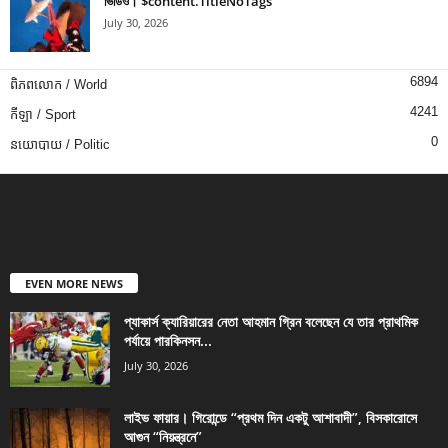
ভিডিও। $content.TitleNoTags
July 30, 2026
6894
ពិភពលោក / World
4241
កីឡា / Sport
0
នយោបាយ / Politic
EVEN MORE NEWS
প্যাকার্স ক্যারিয়ারের নেতা আহমান গ্রিন বলেছেন যে তার প্রাথমিক
পর্যায়ে পারকিনসন...
July 30, 2026
লাইভ ফায়ার। গিরোন্ডে “প্রথম দিন একটু আশাবাদী”, বিসকারোসে
আগুন “নিয়ন্ত্রনে”