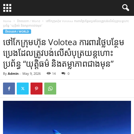
Home
ពិភពលោក / World
ថៅកែក្រុមហ៊ុន Volotea ការពារថ្លៃបន្ថែមប្រេងដែលត្រូវបង់លើសំបុត្រយន្តហោះ
ប្រព័ន្ធ “យុត្តិធម៌ និងតម្លាភាពជាងមុន”
ពិភពលោក / WORLD
ថៅកែក្រុមហ៊ុន Volotea ការពារថ្លៃបន្ថែម
ប្រេងដែលត្រូវបង់លើសំបុត្រយន្តហោះ
ប្រព័ន្ធ “យុត្តិធម៌ និងតម្លាភាពជាងមុន”
By
Admin
-
May 9, 2026
14
0