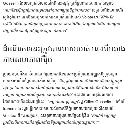
Gosselin ដែលបញ្ជាក់ថាចាប់តាំងពីការអនុវត្តប្រព័ន្ធនេះគាត់បានកត់សម្គាល់
“ការកើនឡើងគួរឱ្យកត់សម្គាល់នៅក្នុងការប្តេជ្ញាចិត្តនៃការលក់”
សម្រាប់ជើងហោះហើរ
រដូវក្តៅនេះ។ នេះ​បើ​តាម​អ្នក​ចាត់​ការ​សញ្ជាតិ​បារាំង​របស់ Volotea។
“97% នៃ
អតិថិជនដែលបានទិញសំបុត្ររបស់ពួកគេចាប់តាំងពីពាក់កណ្តាលខែមីនាយល់ព្រម
ជាមួយនឹងការបន្ថែមថ្លៃប្រេងឥន្ធនៈទាំងនេះ។”
ដំណើរការនេះត្រូវបានហាមឃាត់ នេះបើយោង
តាមសហភាពអឺរ៉ុប
ប្រឈមមុខនឹងការចំណាយ
“ប្រេងកាតមិនធម្មតា”
ប្រព័ន្ធនេះអនុញ្ញាតឱ្យក្រុមហ៊ុន
អាកាសចរណ៍តម្លៃទាបរបស់អេស្ប៉ាញ
“មិន​ត្រូវ​លុប​ចោល​ជើង​ហោះ​ហើរ​របស់​ខ្លួន​ក្នុង​
រដូវ​ក្ដៅ ដែល​មាន​សារៈ​សំខាន់​ខ្លាំង​ណាស់​សម្រាប់​អតិថិជន​របស់​យើង និង​សម្រាប់​
ឧស្សាហកម្ម​ទេសចរណ៍​ក្នុង​ប្រទេស​បារាំង​ផង​ដែរ”។
នេះជាមូលហេតុដែលកាល
វិភាគហោះហើរនៅរដូវក្តៅនេះ។
“រក្សាបានពេញលេញ”
រដ្ឋ Gilles Gosselin ។ នៅលើ
franceinfo រដ្ឋមន្ត្រីក្រសួងទេសចរណ៍បានវិនិច្ឆ័យថាការយកលុយលើសរបស់
Volotea គឺ “
ខុសច្បាប់”,
សន្យាថាការបង្ក្រាបការក្លែងបន្លំនឹង
“ការដាក់ទណ្ឌកម្ម
ប្រសិនបើមានការកើនឡើងនៅនាទីចុងក្រោយនៃសំបុត្រយន្តហោះ។”