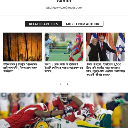
Admin
http://www.pmbangla.com
RELATED ARTICLES
MORE FROM AUTHOR
লাইভ ফায়ার। গিরোন্ডে “প্রথম দিন
লিগ 1। রেসিং ক্লাব ডি স্ট্রাসবার্গ
গাজায় গণহত্যা: ইস্রায়েলে 2,500
একটু আশাবাদী”, বিসকারোসে আগুন
ইয়োনি গোমিসকে আবার বেভারেনকে ধার
টিরও বেশি ভারতীয় অস্ত্র সরবরাহের
“নিয়ন্ত্রনে”
দিয়েছে
সাথে, নরেন্দ্র মোদি বেঞ্জামিন নেতানিয়াহুর
সহযোগী স্বীকার করেছেন