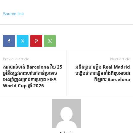
Source link
Previous article
Next article
តារាបាល់ទាត់ Barcelona វ័យ 25
អតីត​ប្រធាន​ក្លឹប Real Madrid
ឆ្នាំនឹងត្រូវកោះហៅទៅកាន់ប្រទេស
បង្ហើប​ថា​តារា​ឆ្នើម​ទាំង​ពីរ​រូប​អាច​ជា​
អេស្ប៉ាញសម្រាប់ការប្រកួត FIFA
កីឡាករ Barcelona
World Cup ឆ្នាំ 2026