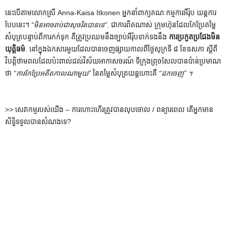
នេះ​បើ​តាម​លោកស្រី Anna-Kaisa Itkonen អ្នក​នាំ​ពាក្យ​គណៈកម្មការ​អឺរ៉ុប យន្តការ​
បែប​នេះ។
“មិនអាចរាប់ជាសុចរិតបានទេ”
. ជាការពិតណាស់ ក្រុមហ៊ុនដែលកែប្រែតម្លៃ
សំបុត្របន្ទាប់ពីការកក់ទុក គឺត្រូវប្រឈមនឹងច្បាប់អឺរ៉ុបទាក់ទងនឹង
ការប្រកួតប្រជែងមិន
យុត្តិធម៌
. នៅ​ក្នុង​ឯកសារ​មួយ​ដែល​បាន​ចេញ​ផ្សាយ​កាល​ពី​ថ្ងៃ​សុក្រ​ទី ៨ ខែ​ឧសភា ស្តីពី​
វិបត្តិ​ថាមពល​ដែល​ប៉ះពាល់​ដល់​វិស័យ​អាកាសចរណ៍ ទីក្រុង​ព្រុចសែល​បាន​ប៉ាន់​ប្រមាណ​
ថា
“ការកែប្រែអតីតកាលណាមួយ”
នៃតម្លៃសំបុត្រយន្តហោះគឺ
“ដកចេញ” ។
>> សេវាកម្មរបស់យើង – ការហោះហើរត្រូវបានលុបចោល / ពន្យារពេល តើអ្នកមាន
សិទ្ធិទទួលបានសំណងទេ?