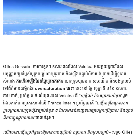
Gilles Gosselin ការពារខ្លួន។ ខណៈពេលដែល Volotea អនុវត្តយន្តការដែល
អនុញ្ញាតឱ្យតម្លៃសំបុត្រយន្តហោះត្រូវបានកើនឡើងបន្ទាប់ពីការបង់ប្រាក់ដើម្បីទូទាត់
សំណង
ការកើនឡើងនៃតម្លៃប្រេងកាត
នាយកក្រុមហ៊ុនអាកាសចរណ៍បារាំងចង់ត្រលប់
ទៅព័ត៌មានលម្អិតនៃ
oversaturation នេះ។
នេះ នៅ ថ្ងៃ សុក្រ ទី 8 ខែ ឧសភា.
តាម គាត់, ប្រព័ន្ធ លក់ សំបុត្រ របស់ Volotea គឺ
“យុត្តិធម៌ និងតម្លាភាពបំផុត”
ដូច
ដែលគាត់បានប្រកាសនៅលើ France Inter ។ ប្រព័ន្ធនេះគឺ
“បង្កើត​ឡើង​ក្រោម​ការ​
គ្រប់​គ្រង​របស់​ក្រុមហ៊ុន​ច្បាប់​ចំនួន ៥ ដែល​មាន​ជំនាញ​ខាង​ច្បាប់​អ្នក​ប្រើ​ប្រាស់ និង​ច្បាប់​
ដឹក​ជញ្ជូន​ផ្លូវ​អាកាស”
គាត់បន្ថែម។
យើង​បាន​បង្កើត​ប្រព័ន្ធ​នេះ​ឱ្យ​មាន​ភាព​យុត្តិធម៌ តម្លាភាព និង​ស្រប​ច្បាប់»។
ទទូច Gilles