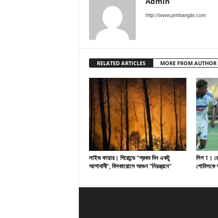
Admin
http://www.pmbangla.com
RELATED ARTICLES
MORE FROM AUTHOR
লাইভ ফায়ার। গিরোন্ডে “প্রথম দিন একটু
লিগ 1। রেসি
আশাবাদী”, বিসকারোসে আগুন “নিয়ন্ত্রনে”
গোমিসকে আ