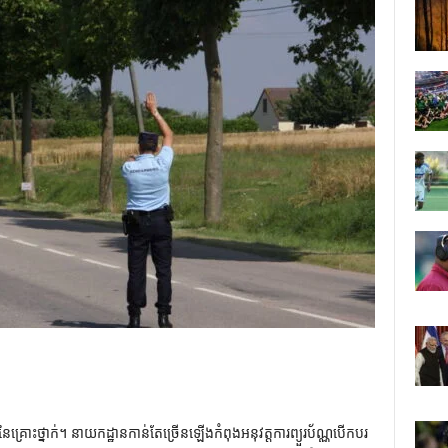
ង​នៃ​គ្រោះថ្នាក់។ នាយកដ្ឋានកាន់តែច្រើនឡើងកំពុងអនុវត្តការព្យួរប័ណ្ណបើកបរ