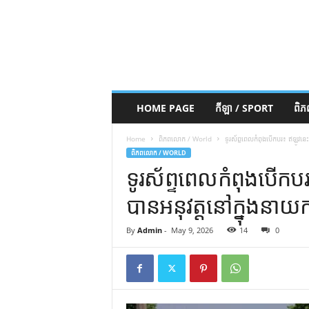
HOME PAGE
កីឡា / SPORT
ពិ
Home
ពិភពលោក / World
ទូរស័ព្ទពេលកំពុងបើកបរ៖ ឥឡូវនេះការព
ពិភពលោក / WORLD
ទូរស័ព្ទពេលកំពុងបើកបរ៖ 
បានអនុវត្តនៅក្នុងនាយកដ
By
Admin
-
May 9, 2026
14
0