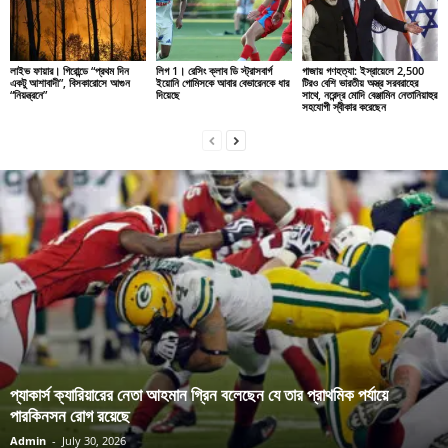
লাইভ ফায়ার। গিরোন্ডে “প্রথম দিন
লিগ 1। রেসিং ক্লাব ডি স্ট্রাসবার্গ
গাজায় গণহত্যা: ইস্রায়েলে 2,500
একটু আশাবাদী”, বিসকারোসে আগুন
ইয়োনি গোমিসকে আবার বেভারেনকে ধার
টিরও বেশি ভারতীয় অস্ত্র সরবরাহের
“নিয়ন্ত্রনে”
দিয়েছে
সাথে, নরেন্দ্র মোদি বেঞ্জামিন নেতানিয়াহুর
সহযোগী স্বীকার করেছেন
প্যাকার্স ক্যারিয়ারের নেতা আহমান গ্রিন বলেছেন যে তার প্রাথমিক পর্যায়ে
পারকিনসন রোগ রয়েছে
Admin
-
July 30, 2026