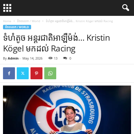
Home
ពិភពលោក / World
ទំហំតូច អន្តរជាតិអាឡឺម៉ង់… Kristin Kögel មកដល់ Racing
ពិភពលោក / WORLD
ទំហំតូច អន្តរជាតិអាឡឺម៉ង់… Kristin
Kögel មកដល់ Racing
By
Admin
-
May 14, 2026
13
0