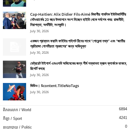
Cap-Haïtien: Alix Didier Fils-Aimé বিভাগীয় পাবলিক ইউনিভার্সিটির
নেটওয়ার্কের 20 বছর উদযাপনে অংশ নিচ্ছেন হাইতি থেকে সর্বশেষ খবর: রাজনীতি,
নিরাপত্তা, অর্থনীতি, সংস্কৃতি।
July 30, 2026
একজন প্রাক্তন ফরাসি ফাইটার পাইলট চীনের সাথে “গোয়েন্দা তথ্য” এবং “জাতীয়
প্রতিরক্ষা গোপনীয়তা প্রকাশের” জন্য অভিযুক্ত
July 30, 2026
ডেট্রয়েট টাইগার্স এমএলবি অভিষেকের জন্য শীর্ষ সম্ভাবনা ম্যাক্স ক্লার্ককে ডাকবে,
রিপোর্ট বলছে
July 30, 2026
ভিডিও। $content.TitleNoTags
July 30, 2026
6894
ពិភពលោក / World
4241
កីឡា / Sport
0
នយោបាយ / Politic