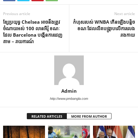
Previous article
Next article
ខ្សែ​ប្រយុទ្ធ Chelsea អាច​នឹង​ត្រូវ​
កំហុសរបស់ WNBA កើនឡើងបន្តិច
ចំណាយ​អស់ 100 លាន​អឺរ៉ូ ខណៈ​
ខណៈដែលលីគបង្ក្រាបលើការលេង
ដែល Barcelona បង្កើន​ការ​ដេញ​
រាងកាយ
តាម – រាយការណ៍
Admin
http://www.pmbangla.com
RELATED ARTICLES
MORE FROM AUTHOR