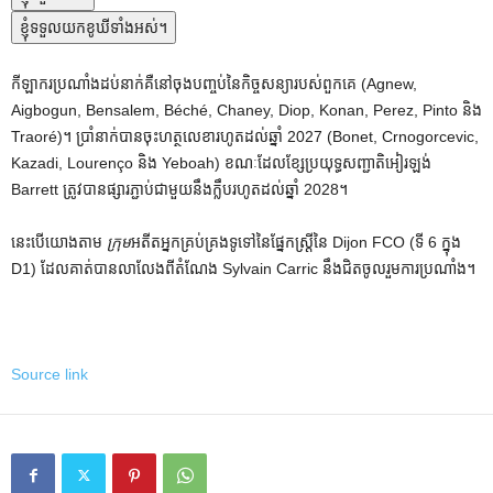
ខ្ញុំទទួលយកខូឃីទាំងអស់។
កីឡាករប្រណាំងដប់នាក់គឺនៅចុងបញ្ចប់នៃកិច្ចសន្យារបស់ពួកគេ (Agnew,
Aigbogun, Bensalem, Béché, Chaney, Diop, Konan, Perez, Pinto និង
Traoré)។ ប្រាំនាក់បានចុះហត្ថលេខារហូតដល់ឆ្នាំ 2027 (Bonet, Crnogorcevic,
Kazadi, Lourenço និង Yeboah) ខណៈដែលខ្សែប្រយុទ្ធសញ្ជាតិអៀរឡង់
Barrett ត្រូវបានផ្សារភ្ជាប់ជាមួយនឹងក្លឹបរហូតដល់ឆ្នាំ 2028។
នេះបើយោងតាម
ក្រុម
អតីតអ្នកគ្រប់គ្រងទូទៅនៃផ្នែកស្ត្រីនៃ Dijon FCO (ទី 6 ក្នុង
D1) ដែលគាត់បានលាលែងពីតំណែង Sylvain Carric នឹងជិតចូលរួមការប្រណាំង។
Source link