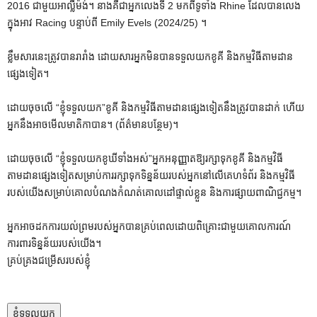
2016 ជាមួយអាល្លឺម៉ង់។ នាងគឺជាអ្នកលេងទី 2 មកពីទូទាំង Rhine ដែលបានលេង
ក្នុងអាវ Racing បន្ទាប់ពី Emily Evels (2024/25) ។
ខ្លឹមសារនេះត្រូវបានរារាំង ដោយសារអ្នកមិនបានទទួលយកខូគី និងកម្មវិធីតាមដាន
ផ្សេងទៀត។
ដោយចុចលើ
“ខ្ញុំទទួលយក”
ខូគី និងកម្មវិធីតាមដានផ្សេងទៀតនឹងត្រូវបានដាក់ ហើយ
អ្នកនឹងអាចមើលមាតិកាបាន។
(ព័ត៌មានបន្ថែម)។
ដោយចុចលើ
“ខ្ញុំទទួលយកខូឃីទាំងអស់”
អ្នកអនុញ្ញាតឱ្យរក្សាទុកខូគី និងកម្មវិធី
តាមដានផ្សេងទៀតសម្រាប់ការរក្សាទុកទិន្នន័យរបស់អ្នកនៅលើគេហទំព័រ និងកម្មវិធី
របស់យើងសម្រាប់គោលបំណងកំណត់គោលដៅផ្ទាល់ខ្លួន និងការផ្សាយពាណិជ្ជកម្ម។
អ្នកអាចដកការយល់ព្រមរបស់អ្នកបានគ្រប់ពេលដោយពិគ្រោះជាមួយគោលការណ៍
ការពារទិន្នន័យរបស់យើង។
គ្រប់គ្រងជម្រើសរបស់ខ្ញុំ
ខ្ញុំទទួលយក