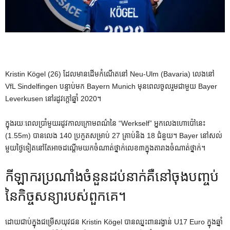
Kristin Kögel (26) ដែលមានដើមកំណើតនៅ Neu-Ulm (Bavaria) លេងនៅ
VfL Sindelfingen បន្ទាប់មក Bayern Munich មុនពេលចូលរួមជាមួយ Bayer
Leverkusen នៅរដូវក្តៅឆ្នាំ 2020។
ក្នុងរយៈពេលប្រាំមួយរដូវកាលក្រោមពណ៌នៃ “Werkself” អ្នកលេងហោប៉ៅនេះ
(1.55m) បានលេង 140 ប្រកួតសម្រាប់ 27 គ្រាប់និង 18 ជំនួយ។ Bayer នៅ​សល់​
មួយ​ថ្ងៃ​ទៀត​នៅ​តែ​អាច​ដណ្តើម​យក​ចំណាត់​ថ្នាក់​លេខ​៣​ក្នុង​តារាង​ចំណាត់​ថ្នាក់។
កីឡាករប្រណាំងចំនួនដប់នាក់គឺនៅចុងបញ្ចប់
នៃកិច្ចសន្យារបស់ពួកគេ។
ដោយជាប់ក្នុងជម្រើសយុវជន Kristin Kögel បានឈ្នះពានរង្វាន់ U17 Euro ក្នុងឆ្នាំ