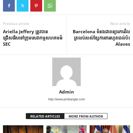
Previous article
Next article
Ariella Jeffery ត្រូវបាន
Barcelona ទំនង​ជា​ពន្យារ​ការ​វិល​
ជ្រើសរើសទៅក្រុមសេវាកម្មសហគមន៍
ត្រលប់​របស់​ខ្សែ​ការពារ​រហូត​ដល់​ប៉ះ​
SEC
Alaves
Admin
http://www.pmbangla.com
RELATED ARTICLES
MORE FROM AUTHOR