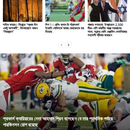
লাইভ ফায়ার। গিরোন্ডে “প্রথম দিন
লিগ 1। রেসিং ক্লাব ডি স্ট্রাসবার্গ
গাজায় গণহত্যা: ইস্রায়েলে 2,500
একটু আশাবাদী”, বিসকারোসে আগুন
ইয়োনি গোমিসকে আবার বেভারেনকে ধার
টিরও বেশি ভারতীয় অস্ত্র সরবরাহের
“নিয়ন্ত্রনে”
দিয়েছে
সাথে, নরেন্দ্র মোদি বেঞ্জামিন নেতানিয়াহুর
সহযোগী স্বীকার করেছেন
প্যাকার্স ক্যারিয়ারের নেতা আহমান গ্রিন বলেছেন যে তার প্রাথমিক পর্যায়ে
পারকিনসন রোগ রয়েছে