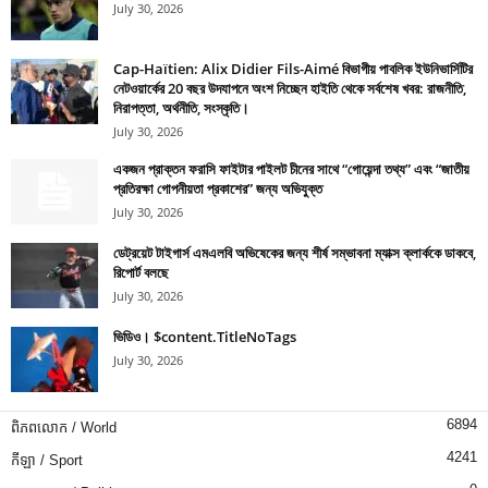
July 30, 2026
Cap-Haïtien: Alix Didier Fils-Aimé বিভাগীয় পাবলিক ইউনিভার্সিটির
নেটওয়ার্কের 20 বছর উদযাপনে অংশ নিচ্ছেন হাইতি থেকে সর্বশেষ খবর: রাজনীতি,
নিরাপত্তা, অর্থনীতি, সংস্কৃতি।
July 30, 2026
একজন প্রাক্তন ফরাসি ফাইটার পাইলট চীনের সাথে “গোয়েন্দা তথ্য” এবং “জাতীয়
প্রতিরক্ষা গোপনীয়তা প্রকাশের” জন্য অভিযুক্ত
July 30, 2026
ডেট্রয়েট টাইগার্স এমএলবি অভিষেকের জন্য শীর্ষ সম্ভাবনা ম্যাক্স ক্লার্ককে ডাকবে,
রিপোর্ট বলছে
July 30, 2026
ভিডিও। $content.TitleNoTags
July 30, 2026
6894
ពិភពលោក / World
4241
កីឡា / Sport