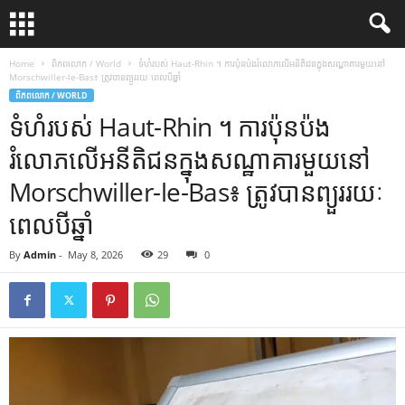
Home
ពិភពលោក / World
ទំហំរបស់ Haut-Rhin ។ ការប៉ុនប៉ងរំលោភលើអនីតិជនក្នុងសណ្ឋាគារមួយនៅ
Morschwiller-le-Bas៖ ត្រូវបានព្យួររយៈពេលបីឆ្នាំ
ពិភពលោក / WORLD
ទំហំរបស់ Haut-Rhin ។ ការប៉ុនប៉ង
រំលោភលើអនីតិជនក្នុងសណ្ឋាគារមួយនៅ
Morschwiller-le-Bas៖ ត្រូវបានព្យួររយៈ
ពេលបីឆ្នាំ
By
Admin
-
May 8, 2026
29
0