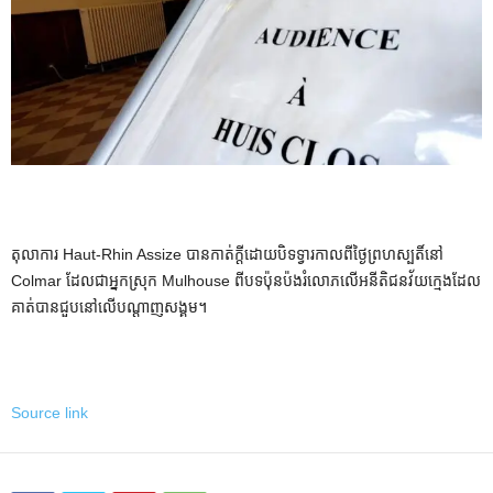
តុលាការ Haut-Rhin Assize បានកាត់ក្តីដោយបិទទ្វារកាលពីថ្ងៃព្រហស្បតិ៍នៅ
Colmar ដែលជាអ្នកស្រុក Mulhouse ពីបទប៉ុនប៉ងរំលោភលើអនីតិជនវ័យក្មេងដែល
គាត់បានជួបនៅលើបណ្តាញសង្គម។
Source link