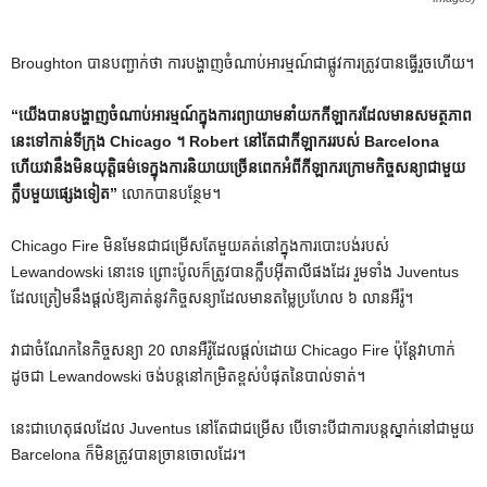
Broughton បាន​បញ្ជាក់​ថា ការ​បង្ហាញ​ចំណាប់​អារម្មណ៍​ជា​ផ្លូវ​ការ​ត្រូវ​បាន​ធ្វើ​រួច​ហើយ​។
“យើងបានបង្ហាញចំណាប់អារម្មណ៍ក្នុងការព្យាយាមនាំយកកីឡាករដែលមានសមត្ថភាព
នេះទៅកាន់ទីក្រុង Chicago ។ Robert នៅតែជាកីឡាកររបស់ Barcelona
ហើយវានឹងមិនយុត្តិធម៌ទេក្នុងការនិយាយច្រើនពេកអំពីកីឡាករក្រោមកិច្ចសន្យាជាមួយ
ក្លឹបមួយផ្សេងទៀត”
លោកបានបន្ថែម។
Chicago Fire មិន​មែន​ជា​ជម្រើស​តែ​មួយ​គត់​នៅ​ក្នុង​ការ​បោះ​បង់​របស់
Lewandowski នោះ​ទេ ព្រោះ​ប៉ូល​ក៏​ត្រូវ​បាន​ក្លឹប​អ៊ីតាលី​ផង​ដែរ រួម​ទាំង Juventus
ដែល​ត្រៀម​នឹង​ផ្តល់​ឱ្យ​គាត់​នូវ​កិច្ច​សន្យា​ដែល​មាន​តម្លៃ​ប្រហែល ៦ លាន​អឺរ៉ូ។
វាជាចំណែកនៃកិច្ចសន្យា 20 លានអឺរ៉ូដែលផ្តល់ដោយ Chicago Fire ប៉ុន្តែវាហាក់
ដូចជា Lewandowski ចង់បន្តនៅកម្រិតខ្ពស់បំផុតនៃបាល់ទាត់។
នេះជាហេតុផលដែល Juventus នៅតែជាជម្រើស បើទោះបីជាការបន្តស្នាក់នៅជាមួយ
Barcelona ក៏មិនត្រូវបានច្រានចោលដែរ។