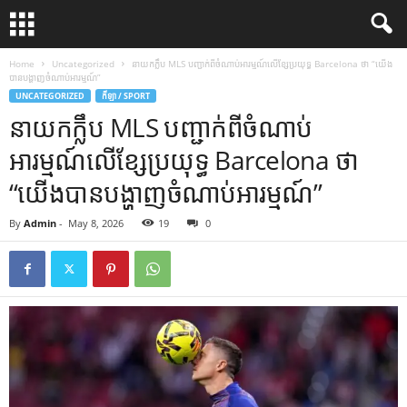
Home
Uncategorized
នាយកក្លឹប MLS បញ្ជាក់ពីចំណាប់អារម្មណ៍លើខ្សែប្រយុទ្ធ Barcelona ថា “យើង
បានបង្ហាញចំណាប់អារម្មណ៍”
UNCATEGORIZED
កីឡា / SPORT
នាយកក្លឹប MLS បញ្ជាក់ពីចំណាប់
អារម្មណ៍លើខ្សែប្រយុទ្ធ Barcelona ថា
“យើងបានបង្ហាញចំណាប់អារម្មណ៍”
By
Admin
-
May 8, 2026
19
0