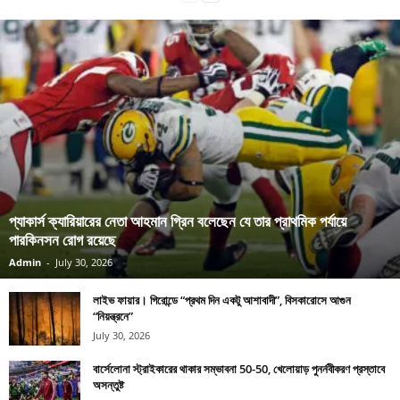
প্যাকার্স ক্যারিয়ারের নেতা আহমান গ্রিন বলেছেন যে তার প্রাথমিক পর্যায়ে
পারকিনসন রোগ রয়েছে
Admin
-
July 30, 2026
লাইভ ফায়ার। গিরোন্ডে “প্রথম দিন একটু আশাবাদী”, বিসকারোসে আগুন
“নিয়ন্ত্রনে”
July 30, 2026
বার্সেলোনা স্ট্রাইকারের থাকার সম্ভাবনা 50-50, খেলোয়াড় পুনর্নবীকরণ প্রস্তাবে
অসন্তুষ্ট