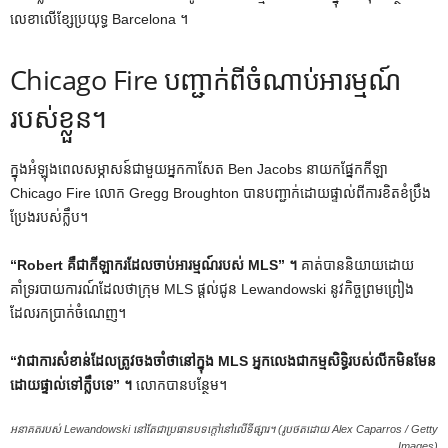
លេខាលើខ្សែប្រយុទ្ធ Barcelona ។
Chicago Fire បញ្ជាក់ពីចំណាប់អារម្មណ៍
របស់ខ្លួន។
ក្នុងអំឡុងពេលសម្ភាសន៍ជាមួយអ្នកកាសែត Ben Jacobs នាយកផ្នែកកីឡា
Chicago Fire លោក Gregg Broughton បានបញ្ជាក់ដោយផ្ទាល់ពីការខិតខំប្រឹង
ប្រែងរបស់ក្លឹប។
“Robert គឺជាកីឡាករដែលចាប់អារម្មណ៍របស់ MLS” ។
គាត់បាននិយាយដោយ
គាំទ្ររបាយការណ៍ដែលថាក្រុម MLS ផ្តល់ជូន Lewandowski នូវកិច្ចព្រមព្រៀង
ដែលរកប្រាក់ចំណេញ។
“វាជាការសំខាន់ដែលត្រូវចងចាំថានៅក្នុង MLS អ្នកលេងជាកម្មសិទ្ធិរបស់លីកមិនមែន
ដោយផ្ទាល់ទៅក្លឹបទេ” ។
លោកបានបន្ថែម។
អនាគតរបស់ Lewandowski នៅតែជាប្រធានបទក្តៅនៅលើទីផ្សារ។ (រូបថតដោយ Alex Caparros / Getty
Images)