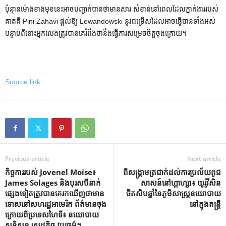
ប៉ុន្មានម៉ោងខាងមុខនេះអាចបញ្ជាក់បានថាមានសារៈសំខាន់នៅពេលដែលភ្នាក់ងាររបស់
គាត់គឺ Pini Zahavi ផ្តល់ឱ្យ Lewandowski នូវជម្រើសដែលអាចធ្វើបានទាំងអស់
បន្ទាប់ពីនោះអ្នកលេងត្រូវបានគេរំពឹងថានឹងធ្វើការសម្រេចចិត្តចុងក្រោយ។
Source link
Previous article
Next article
កិច្ចការរបស់ Jovenel Moïse៖
ពីសង្គ្រាមត្រជាក់ដល់ការប្រល័យពូជ
James Solages និងបុរសបីនាក់
សាសន៍នៅហ្គាហ្សា៖ យូរ៉ូវីសិន
ផ្សេងទៀតត្រូវបានគេរកឃើញថាមាន
ចិតសិបឆ្នាំនៃភូមិសាស្ត្រនយោបាយ
ទោសនៅសហរដ្ឋអាមេរិក ព័ត៌មានចុង
នៅក្នុងតន្ត្រី
ក្រោយពីប្រទេសហៃទី៖ នយោបាយ
សន្តិសុខ សេដ្ឋកិច្ច វប្បធម៌។