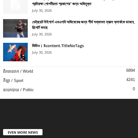
প্রতিরক্ষা গোপনীয়তা প্রকাশের” জন্য অভিযুক্ত
July 30, 2026
ডেট্রয়েট টাইগার্স এমএলবি অভিষেকের জন্য শীর্ষ সম্ভাবনা ম্যাক্স ক্লার্ককে ডাকবে,
রিপোর্ট বলছে
July 30, 2026
ভিডিও। $content.TitleNoTags
July 30, 2026
6894
ពិភពលោក / World
4241
កីឡា / Sport
0
នយោបាយ / Politic
EVEN MORE NEWS