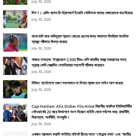
July 30, 2026
লিগ 1। রেসিং ক্লাব ডি স্ট্রাসবার্গ ইয়োনি গোমিসকে আবার বেভারেনকে ধার দিয়েছে
July 30, 2026
মাকে গুলি করে অভিযুক্ত প্রধান কোচের ছেলের জন্য আদালত বিলম্বিত মানসিক
স্বাস্থ্য পরীক্ষায় বিলম্ব করেছে
July 30, 2026
গাজায় গণহত্যা: ইস্রায়েলে 2,500 টিরও বেশি ভারতীয় অস্ত্র সরবরাহের সাথে,
নরেন্দ্র মোদি বেঞ্জামিন নেতানিয়াহুর সহযোগী স্বীকার করেছেন
July 30, 2026
নিশ্চিত: বার্সেলোনা তরুণ সফলভাবে লা লিগার প্রথম দলে সাইন আপ করেছে
July 30, 2026
Cap-Haïtien: Alix Didier Fils-Aimé বিভাগীয় পাবলিক ইউনিভার্সিটির
নেটওয়ার্কের 20 বছর উদযাপনে অংশ নিচ্ছেন হাইতি থেকে সর্বশেষ খবর: রাজনীতি,
নিরাপত্তা, অর্থনীতি, সংস্কৃতি।
July 30, 2026
একজন প্রাক্তন ফরাসি ফাইটার পাইলট চীনের সাথে “গোয়েন্দা তথ্য” এবং “জাতীয়