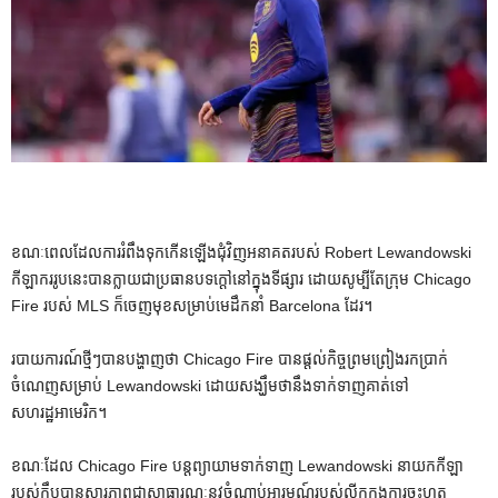
ខណៈពេលដែលការរំពឹងទុកកើនឡើងជុំវិញអនាគតរបស់ Robert Lewandowski
កីឡាកររូបនេះបានក្លាយជាប្រធានបទក្តៅនៅក្នុងទីផ្សារ ដោយសូម្បីតែក្រុម Chicago
Fire របស់ MLS ក៏ចេញមុខសម្រាប់មេដឹកនាំ Barcelona ដែរ។
របាយការណ៍ថ្មីៗបានបង្ហាញថា Chicago Fire បានផ្តល់កិច្ចព្រមព្រៀងរកប្រាក់
ចំណេញសម្រាប់ Lewandowski ដោយសង្ឃឹមថានឹងទាក់ទាញគាត់ទៅ
សហរដ្ឋអាមេរិក។
ខណៈដែល Chicago Fire បន្តព្យាយាមទាក់ទាញ Lewandowski នាយកកីឡា
របស់ក្លឹបបានសារភាពជាសាធារណៈនូវចំណាប់អារម្មណ៍របស់លីកក្នុងការចុះហត្ថ