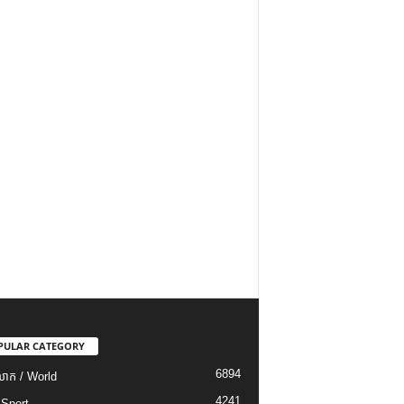
PULAR CATEGORY
6894
ោក / World
4241
 Sport