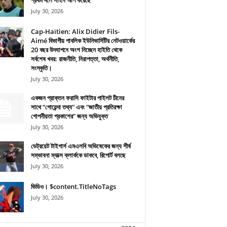
প্রথম দলে সাইন আপ করেছে
July 30, 2026
Cap-Haïtien: Alix Didier Fils-
Aimé বিভাগীয় পাবলিক ইউনিভার্সিটির নেটওয়ার্কের
20 বছর উদযাপনে অংশ নিচ্ছেন হাইতি থেকে
সর্বশেষ খবর: রাজনীতি, নিরাপত্তা, অর্থনীতি,
সংস্কৃতি।
July 30, 2026
একজন প্রাক্তন ফরাসি ফাইটার পাইলট চীনের
সাথে “গোয়েন্দা তথ্য” এবং “জাতীয় প্রতিরক্ষা
গোপনীয়তা প্রকাশের” জন্য অভিযুক্ত
July 30, 2026
ডেট্রয়েট টাইগার্স এমএলবি অভিষেকের জন্য শীর্ষ
সম্ভাবনা ম্যাক্স ক্লার্ককে ডাকবে, রিপোর্ট বলছে
July 30, 2026
ভিডিও। $content.TitleNoTags
July 30, 2026