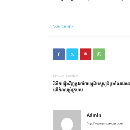
Source link
Previous article
រំលឹកឡើងវិញនូវរបាំបាឡេដ៏អស្ចារ្យដំបូងនៃតារាន
លើកំរាលព្រំក្រហម
Admin
http://www.pmbangla.com