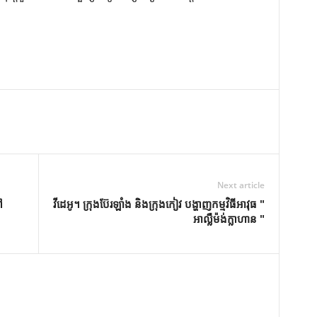
Next article
ៅ
វីដេអូ។ ក្រុង​ប៊ែរឡាំង និង​ក្រុង​កៀវ បង្ហាញ​កម្មវិធី​អាវុធ "
អាល្លឺម៉ង់ក្លាហាន "