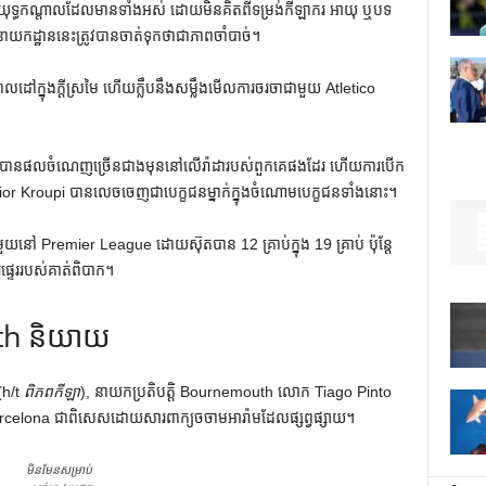
សែប្រយុទ្ធកណ្តាលដែលមានទាំងអស់ ដោយមិនគិតពីទម្រង់កីឡាករ អាយុ ឬបទ
ាយកដ្ឋាននេះត្រូវបានចាត់ទុកថាជាភាពចាំបាច់។
ៅក្នុងក្តីស្រមៃ ហើយក្លឹបនឹងសម្លឹងមើលការចរចាជាមួយ Atletico
កបានផលចំណេញច្រើនជាងមុននៅលើរ៉ាដារបស់ពួកគេផងដែរ ហើយការបើក
nior Kroupi បានលេចចេញជាបេក្ខជនម្នាក់ក្នុងចំណោមបេក្ខជនទាំងនោះ។
នៅ Premier League ដោយស៊ុតបាន 12 គ្រាប់ក្នុង 19 គ្រាប់ ប៉ុន្តែ
ផ្ទេររបស់គាត់ពិបាក។
uth និយាយ
(h/t
ពិភពកីឡា
), នាយកប្រតិបត្តិ Bournemouth លោក Tiago Pinto
arcelona ជាពិសេសដោយសារពាក្យចចាមអារ៉ាមដែលផ្សព្វផ្សាយ។
មិនមែនសម្រាប់