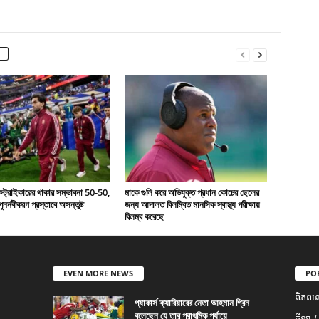
 স্ট্রাইকারের থাকার সম্ভাবনা 50-50,
মাকে গুলি করে অভিযুক্ত প্রধান কোচের ছেলের
ুনর্নবীকরণ প্রস্তাবে অসন্তুষ্ট
জন্য আদালত বিলম্বিত মানসিক স্বাস্থ্য পরীক্ষায়
বিলম্ব করেছে
EVEN MORE NEWS
PO
ពិភពល
প্যাকার্স ক্যারিয়ারের নেতা আহমান গ্রিন
বলেছেন যে তার প্রাথমিক পর্যায়ে
កីឡា /