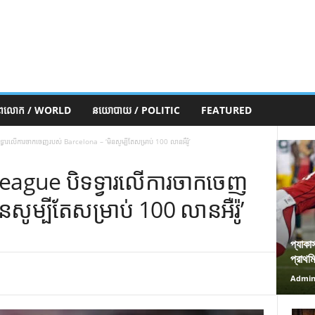
ភពលោក / WORLD
នយោបាយ / POLITIC
FEATURED
វារលើការចាកចេញរបស់ Barcelona – ‘មិនសូម្បីតែសម្រាប់ 100 លានអឺរ៉ូ’
League បិទទ្វារលើការចាកចេញ
សូម្បីតែសម្រាប់ 100 លានអឺរ៉ូ’
প্যাকা
প্রাথম
Admi