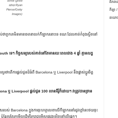
លក់ទេ (រូបថត
ពិភពល
ដោយ Ryan
កីឡា /
Pierse/Getty
Images)
នយោបា
ាស់ថាពួកគេមិនមានចេតនាលក់កីឡាករនោះទេ ខណៈដែលគាត់កំពុងស្ថិតនៅ
ទេ។ កិច្ចសន្យារបស់គាត់នៅតែមានរយៈពេលជាង 4 ឆ្នាំ គ្មានលក្ខ
ួរថាតើការផ្តល់ជូនដ៏ធំពី Barcelona ឬ Liverpool នឹងផ្លាស់ប្តូរចិត្ត
a ឬ Liverpool ផ្តល់ជូន 100 លានអឺរ៉ូក៏ដោយ។ វាត្រូវបានច្រាន
ាសរបស់ Barcelona ក្នុងការចុះហត្ថលេខាលើកីឡាករនៅរដូវក្តៅនេះថយចុះ
 ប៉ុន្តែគួរតែរកមើលដើម្បីរក្សាជម្រើសផ្សេងទៀតនៅលើផ្តេក។