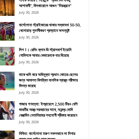
লাইভ ফায়ার। গিরোন্ডে “প্রথম দিন একটু
আশাবাদী”, বিসকারোসে আগুন “নিয়ন্ত্রনে”
July 30, 2026
বার্সেলোনা স্ট্রাইকারের থাকার সম্ভাবনা 50-50,
খেলোয়াড় পুনর্নবীকরণ প্রস্তাবে অসন্তুষ্ট
July 30, 2026
লিগ 1। রেসিং ক্লাব ডি স্ট্রাসবার্গ ইয়োনি
গোমিসকে আবার বেভারেনকে ধার দিয়েছে
July 30, 2026
মাকে গুলি করে অভিযুক্ত প্রধান কোচের ছেলের
জন্য আদালত বিলম্বিত মানসিক স্বাস্থ্য পরীক্ষায়
বিলম্ব করেছে
July 30, 2026
গাজায় গণহত্যা: ইস্রায়েলে 2,500 টিরও বেশি
ভারতীয় অস্ত্র সরবরাহের সাথে, নরেন্দ্র মোদি
বেঞ্জামিন নেতানিয়াহুর সহযোগী স্বীকার করেছেন
July 30, 2026
নিশ্চিত: বার্সেলোনা তরুণ সফলভাবে লা লিগার