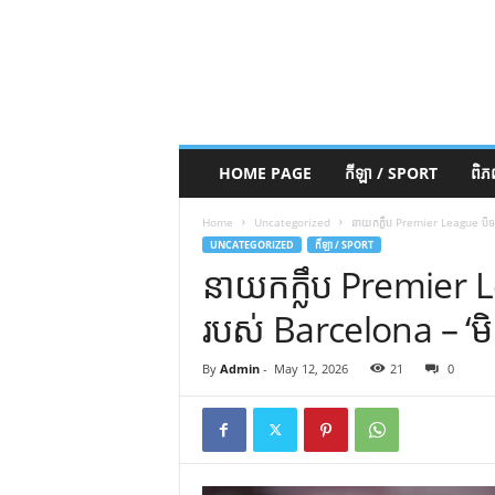
HOME PAGE
កីឡា / SPORT
ពិ
Home
Uncategorized
នាយកក្លឹប Premier League បិទទ្
UNCATEGORIZED
កីឡា / SPORT
នាយកក្លឹប Premier 
របស់ Barcelona – ‘មិន
By
Admin
-
May 12, 2026
21
0