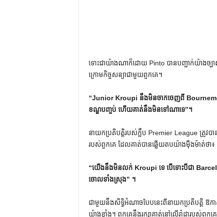
ទោះជាយ៉ាងណាក៏ដោយ Pinto បានបញ្ជាក់យ៉ាងច្ប
ក្រោមកិច្ចសន្យាជាមួយពួកគេ។
“Junior Kroupi នឹងមិនចាកចេញពី Bournemouth 
ខណ្ឌបញ្ចប់ ហើយគាត់នឹងមិនទៅណាទេ”។
នាយកប្រតិបត្តិរបស់ក្លឹប Premier League ត្រូវបានស
របស់ពួកគេ ដែលគាត់បានឆ្លើយតបយ៉ាងម៉ឺងម៉ាត់ថា៖
“យើងនឹងមិនលក់ Kroupi ទេ បើទោះបីជា Barcelon
ចោលទាំងស្រុង” ។
ជាមួយនឹងសិទ្ធិអំណាចបែបនេះពីនាយកប្រតិបត្តិ ឱក
យ៉ាងខ្លាំង។ ពួកគេនឹងរក្សាគាត់នៅលើរ៉ាដារបស់ពួកគេ