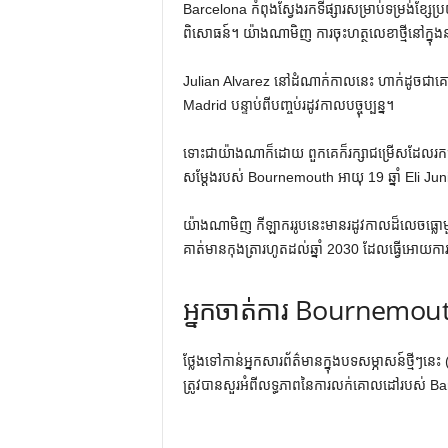
Barcelona កំពុងស្វែងរកទីផ្សារសម្រាប់ទម្រង់ខ្
ពិសោធន៍។ យ៉ាងណាមិញ ការចុះហត្ថលេខាថ្មីនៅក្នុងន
Julian Alvarez នៅដំណាក់កាលនេះ ហាក់ដូចជាគោលដ
Madrid បន្ទាប់ពីបញ្ចប់រដូវកាលបច្ចុប្បន្ន។
ទោះជាយ៉ាងណាក៏ដោយ ពួកគេក៏រក្សាជម្រើសដែលរ
សម្តែងរបស់ Bournemouth អាយុ 19 ឆ្នាំ Eli Ju
យ៉ាងណាមិញ កីឡាកររូបនេះមានរដូវកាលដ៏លេចធ្លោមួយ
គាត់មានកុងត្រារហូតដល់ឆ្នាំ 2030 ដែលធ្វើអោយការ
អ្នកចាត់ការ Bournemo
ថ្លែងទៅកាន់អ្នកសារព័ត៌មានក្នុងបទសម្ភាសន៍ថ្មីៗនេះ 
ត្រូវបានសួរអំពីលទ្ធភាពនៃការលក់គោលដៅរបស់ B