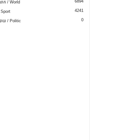
6894
ោក / World
4241
 Sport
0
យ / Politic