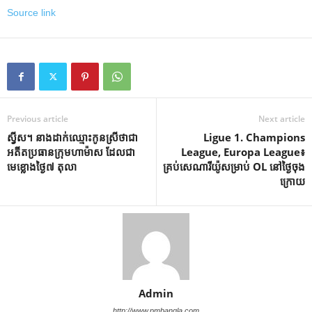
Source link
Previous article
Next article
ស្វីស។ នាង​ដាក់​ឈ្មោះ​កូន​ស្រី​ថា​ជា​
Ligue 1. Champions
អតីត​ប្រធាន​ក្រុម​ហាម៉ាស ដែល​ជា​
League, Europa League៖
មេខ្លោង​ថ្ងៃ​៧ តុលា
គ្រប់សេណារីយ៉ូសម្រាប់ OL នៅថ្ងៃចុង
ក្រោយ
Admin
http://www.pmbangla.com