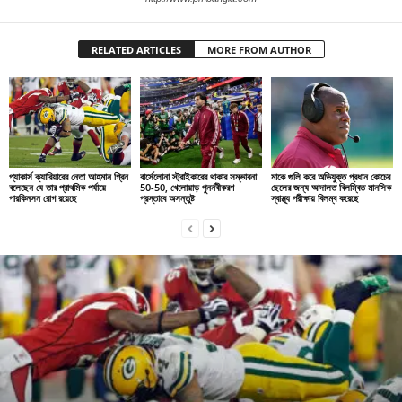
RELATED ARTICLES
MORE FROM AUTHOR
প্যাকার্স ক্যারিয়ারের নেতা আহমান গ্রিন
বার্সেলোনা স্ট্রাইকারের থাকার সম্ভাবনা
মাকে গুলি করে অভিযুক্ত প্রধান কোচের
বলেছেন যে তার প্রাথমিক পর্যায়ে
50-50, খেলোয়াড় পুনর্নবীকরণ
ছেলের জন্য আদালত বিলম্বিত মানসিক
পারকিনসন রোগ রয়েছে
প্রস্তাবে অসন্তুষ্ট
স্বাস্থ্য পরীক্ষায় বিলম্ব করেছে