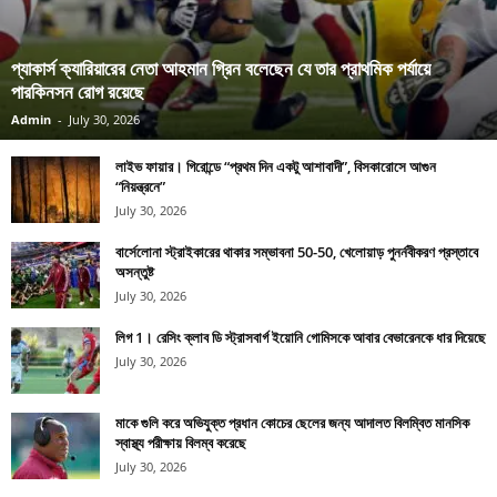
প্যাকার্স ক্যারিয়ারের নেতা আহমান গ্রিন বলেছেন যে তার প্রাথমিক পর্যায়ে
পারকিনসন রোগ রয়েছে
Admin
-
July 30, 2026
লাইভ ফায়ার। গিরোন্ডে “প্রথম দিন একটু আশাবাদী”, বিসকারোসে আগুন
“নিয়ন্ত্রনে”
July 30, 2026
বার্সেলোনা স্ট্রাইকারের থাকার সম্ভাবনা 50-50, খেলোয়াড় পুনর্নবীকরণ প্রস্তাবে
অসন্তুষ্ট
July 30, 2026
লিগ 1। রেসিং ক্লাব ডি স্ট্রাসবার্গ ইয়োনি গোমিসকে আবার বেভারেনকে ধার দিয়েছে
July 30, 2026
মাকে গুলি করে অভিযুক্ত প্রধান কোচের ছেলের জন্য আদালত বিলম্বিত মানসিক
স্বাস্থ্য পরীক্ষায় বিলম্ব করেছে
July 30, 2026