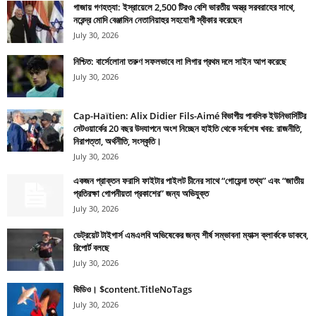
গাজায় গণহত্যা: ইস্রায়েলে 2,500 টিরও বেশি ভারতীয় অস্ত্র সরবরাহের সাথে,
নরেন্দ্র মোদি বেঞ্জামিন নেতানিয়াহুর সহযোগী স্বীকার করেছেন
July 30, 2026
নিশ্চিত: বার্সেলোনা তরুণ সফলভাবে লা লিগার প্রথম দলে সাইন আপ করেছে
July 30, 2026
Cap-Haïtien: Alix Didier Fils-Aimé বিভাগীয় পাবলিক ইউনিভার্সিটির
নেটওয়ার্কের 20 বছর উদযাপনে অংশ নিচ্ছেন হাইতি থেকে সর্বশেষ খবর: রাজনীতি,
নিরাপত্তা, অর্থনীতি, সংস্কৃতি।
July 30, 2026
একজন প্রাক্তন ফরাসি ফাইটার পাইলট চীনের সাথে “গোয়েন্দা তথ্য” এবং “জাতীয়
প্রতিরক্ষা গোপনীয়তা প্রকাশের” জন্য অভিযুক্ত
July 30, 2026
ডেট্রয়েট টাইগার্স এমএলবি অভিষেকের জন্য শীর্ষ সম্ভাবনা ম্যাক্স ক্লার্ককে ডাকবে,
রিপোর্ট বলছে
July 30, 2026
ভিডিও। $content.TitleNoTags
July 30, 2026