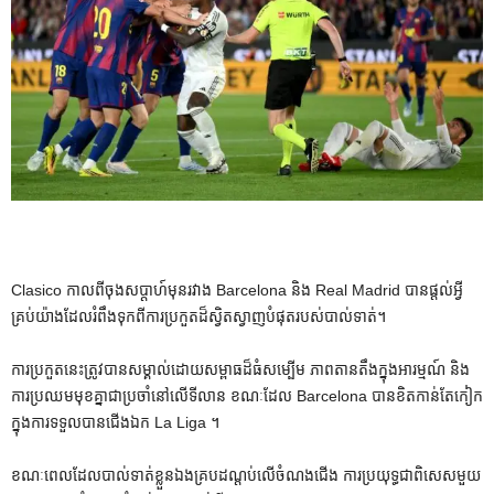
Clasico កាលពីចុងសប្តាហ៍មុនរវាង Barcelona និង Real Madrid បានផ្តល់អ្វី
គ្រប់យ៉ាងដែលរំពឹងទុកពីការប្រកួតដ៏ស្វិតស្វាញបំផុតរបស់បាល់ទាត់។
ការប្រកួតនេះត្រូវបានសម្គាល់ដោយសម្ពាធដ៏ធំសម្បើម ភាពតានតឹងក្នុងអារម្មណ៍ និង
ការប្រឈមមុខគ្នាជាប្រចាំនៅលើទីលាន ខណៈដែល Barcelona បានខិតកាន់តែកៀក
ក្នុងការទទួលបានជើងឯក La Liga ។
ខណៈពេលដែលបាល់ទាត់ខ្លួនឯងគ្របដណ្តប់លើចំណងជើង ការប្រយុទ្ធជាពិសេសមួយ