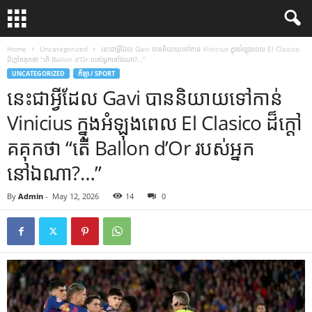
Home
Uncategorized
នេះជាអ្វីដែល Gavi បាននិយាយទៅកាន់ Vinicius ក្នុងអំឡុងពេល El Clasico
ដ៏ក្ដៅគគុកថា “តើ Ballon d’Or របស់អ្នកនៅឯណា?…”
UNCATEGORIZED
កីឡា / SPORT
នេះជាអ្វីដែល Gavi បាននិយាយទៅកាន់
Vinicius ក្នុងអំឡុងពេល El Clasico ដ៏ក្ដៅ
គគុកថា “តើ Ballon d’Or របស់អ្នក
នៅឯណា?…”
By
Admin
-
May 12, 2026
14
0