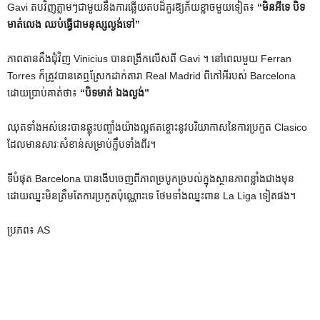
Gavi តបវិញភ្លាមៗជាមួយនឹងការឆ្លើយតបដ៏គួរឱ្យភ័យខ្លាចមួយទៀត៖
“មិនអីទេ បិទ
មាត់លេង ឈប់ធ្វើជាមនុស្សល្ងង់ទៅ”
ភាពតានតឹងជុំវិញ Vinicius បានពង្រីកលើសពី Gavi ។ នៅពេលមួយ Ferran
Torres ក៏ត្រូវបានគេឮស្រែកដាក់តារា Real Madrid ពីកៅអីរបស់ Barcelona
ដោយប្រាប់គាត់ថា៖
“បិទមាត់ ឯងល្ងង់”
ឈុតទាំងអស់នេះបានឆ្លុះបញ្ចាំងយ៉ាងល្អឥតខ្ចោះនូវបរិយាកាសនៃការប្រកួត Clasico
ដែលមានសារៈសំខាន់សម្រាប់ក្លឹបទាំងពីរ។
ទីបំផុត Barcelona បានងើបចេញពីភាពច្របូកច្របល់ក្នុងស្ថានភាពខ្លាំងជាងមុន
ដោយឈ្នះមិនត្រឹមតែការប្រកួតប៉ុណ្ណោះទេ ថែមទាំងឈ្នះពាន La Liga ទៀតផង។
ប្រភព៖ AS