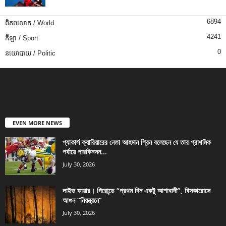
6894
ពិភពលោក / World
4241
កីឡា / Sport
0
នយោបាយ / Politic
EVEN MORE NEWS
প্যাকার্স ক্যারিয়ারের নেতা আহমান গ্রিন বলেছেন যে তার প্রাথমিক
পর্যায়ে পারকিনসন...
July 30, 2026
লাইভ ফায়ার। গিরোন্ডে “প্রথম দিন একটু আশাবাদী”, বিসকারোসে
আগুন “নিয়ন্ত্রনে”
July 30, 2026