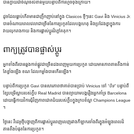
បានក្លាយជាចំណុចសំខាន់មួយបន្ទាប់ពីការហួចចុងក្រោយ។
ដូចដែលធ្លាប់កើតមានជាញឹកញាប់នៅក្នុង Clasicos ថ្មីៗនេះ Gavi និង Vinicius Jr.
បានចំណាយពេលវេលាជាច្រើននៃការប្រកួតដែលបង្កហេតុ និងប្រជែងគ្នាក្នុងការ
វាយលុករាងកាយ និងការផ្លាស់ប្តូរដ៏ក្តៅគគុក។
ពាក្យត្រូវបានផ្លាស់ប្តូរ
អ្នក​ទាំង​ពីរ​បាន​ឆ្លង​កាត់​ផ្លូវ​ជាច្រើន​ដង​ពេញ​មួយ​ការ​ប្រកួត ដោយ​មាន​ភាព​តាន​តឹង​កាន់​
តែ​ខ្លាំង​ឡើង ខណៈ​ដែល​កម្លាំង​បាន​កើន​ឡើង។
បន្ទាប់ពីការប្រកួត Gavi បានសារភាពថាគាត់បានប្រាប់ Vinicius ទៅ
“បិទ”
បន្ទាប់ពី
ខ្សែបម្រើស្លាបរបស់ក្លឹប Real Madrid បានព្យាយាមបង្ករឿងអ្នកគាំទ្រ Barcelona
ដោយធ្វើកាយវិការជុំវិញភាពជោគជ័យរបស់ក្លឹបក្នុងក្របខ័ណ្ឌ Champions League
។
ថ្ងៃនេះ វីដេអូថ្មីបង្ហាញពីការផ្លាស់ប្តូរពេញលេញរវាងកីឡាករទាំងពីរក្នុងអំឡុងពេលដ៏
តានតឹងបំផុតនៃការប្រកួត។