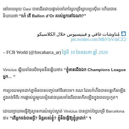
នៅពេលមួយ Gavi បានដើរដោយផ្ទាល់ទៅរកខ្សែបម្រើស្លាបប្រេស៊ីល ហើយបាន
និយាយថា:
“ហេ៎ តើ Ballon d’Or របស់អ្នកនៅឯណា?”
مُناوشات غافي و فينيسيوس خلال الكلاسيكو
pic.twitter.com/MbVbVdiCZ2
– FCB World (@forcabarca_ar)
ថ្ងៃទី 10 ខែឧសភា ឆ្នាំ 2026
Vinicius ឆ្លើយទាំងសើចមុននឹងឆ្លើយថា៖
“ខ្ញុំមានជើងឯក Champions League
អ្នក… “
ការប្រឈមមុខដាក់គ្នាមិនបានបញ្ចប់នៅទីនោះទេ។ ខណៈ​ដែល​កំហឹង​បាន​បន្ត​កើន​ឡើង​
ក្នុង​តង់​ទី​ពីរ ការ​ផ្លាស់​ប្តូរ​មួយ​ទៀត​រវាង​បុរស​ទាំង​ពីរ​បាន​កើត​ឡើង​ក្នុង​ពេល​ប្រកួត។
ដោយព្យាយាមធ្វើឱ្យស្ថានការណ៍ស្ងប់ស្ងាត់ Vinicius បានប្រាប់ខ្សែបម្រើ Barcelona
ថា៖
“តើអ្នកចង់បានអ្វី? មិត្តរបស់ខ្ញុំ? ខ្ញុំនឹងធ្វើឱ្យខ្ញុំត្រជាក់” ។