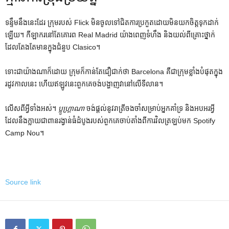
ទន្ទឹមនឹងនេះដែរ ក្រុមរបស់ Flick មិនចូលទៅជិតការប្រកួតដោយមិនយកចិត្តទុកដាក់
ឡើយ។ កីឡាករនៅតែគោរព Real Madrid យ៉ាងពេញទំហឹង និងយល់ពីគ្រោះថ្នាក់
ដែលតែងតែមានក្នុងជំនួប Clasico។
ទោះជាយ៉ាងណាក៏ដោយ ក្រុមក៏កាន់តែជឿជាក់ថា Barcelona គឺជាក្រុមខ្លាំងបំផុតក្នុង
រដូវកាលនេះ ហើយឥឡូវនេះពួកគេចង់បង្ហាញវានៅលើទីលាន។
លើសពីអ្វីទាំងអស់។
ប្លូហ្គ្រាណា
ចង់​ផ្តល់​នូវ​រាត្រី​ចងចាំ​សម្រាប់​អ្នក​គាំទ្រ និង​អបអរ​អ្វី​
ដែល​នឹង​ក្លាយ​ជា​ពាន​រង្វាន់​ធំ​ដំបូង​របស់​ពួក​គេ​ចាប់​តាំង​ពី​ការ​វិល​ត្រឡប់​មក Spotify
Camp Nou។
Source link