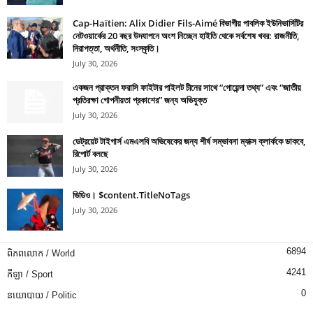
Cap-Haïtien: Alix Didier Fils-Aimé বিভাগীয় পাবলিক ইউনিভার্সিটির
নেটওয়ার্কের 20 বছর উদযাপনে অংশ নিচ্ছেন হাইতি থেকে সর্বশেষ খবর: রাজনীতি,
নিরাপত্তা, অর্থনীতি, সংস্কৃতি।
July 30, 2026
একজন প্রাক্তন ফরাসি ফাইটার পাইলট চীনের সাথে “গোয়েন্দা তথ্য” এবং “জাতীয়
প্রতিরক্ষা গোপনীয়তা প্রকাশের” জন্য অভিযুক্ত
July 30, 2026
ডেট্রয়েট টাইগার্স এমএলবি অভিষেকের জন্য শীর্ষ সম্ভাবনা ম্যাক্স ক্লার্ককে ডাকবে,
রিপোর্ট বলছে
July 30, 2026
ভিডিও। $content.TitleNoTags
July 30, 2026
6894
ពិភពលោក / World
4241
កីឡា / Sport
0
នយោបាយ / Politic