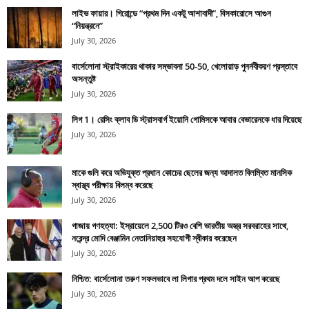
লাইভ ফায়ার। গিরোন্ডে “প্রথম দিন একটু আশাবাদী”, বিসকারোসে আগুন
“নিয়ন্ত্রনে”
July 30, 2026
বার্সেলোনা স্ট্রাইকারের থাকার সম্ভাবনা 50-50, খেলোয়াড় পুনর্নবীকরণ প্রস্তাবে
অসন্তুষ্ট
July 30, 2026
লিগ 1। রেসিং ক্লাব ডি স্ট্রাসবার্গ ইয়োনি গোমিসকে আবার বেভারেনকে ধার দিয়েছে
July 30, 2026
মাকে গুলি করে অভিযুক্ত প্রধান কোচের ছেলের জন্য আদালত বিলম্বিত মানসিক
স্বাস্থ্য পরীক্ষায় বিলম্ব করেছে
July 30, 2026
গাজায় গণহত্যা: ইস্রায়েলে 2,500 টিরও বেশি ভারতীয় অস্ত্র সরবরাহের সাথে,
নরেন্দ্র মোদি বেঞ্জামিন নেতানিয়াহুর সহযোগী স্বীকার করেছেন
July 30, 2026
নিশ্চিত: বার্সেলোনা তরুণ সফলভাবে লা লিগার প্রথম দলে সাইন আপ করেছে
July 30, 2026