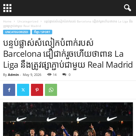
Home
Uncategorized
បន្ទប់ផ្លាស់សំលៀកបំពាក់របស់ Barcelona ជឿជាក់រួចហើយថាពាន La Liga នឹង
ត្រូវផ្សាភ្ជាប់ជាមួយ Real Madrid
UNCATEGORIZED
កីឡា / SPORT
បន្ទប់ផ្លាស់សំលៀកបំពាក់របស់
Barcelona ជឿជាក់រួចហើយថាពាន La
Liga នឹងត្រូវផ្សាភ្ជាប់ជាមួយ Real Madrid
By
Admin
-
May 9, 2026
14
0