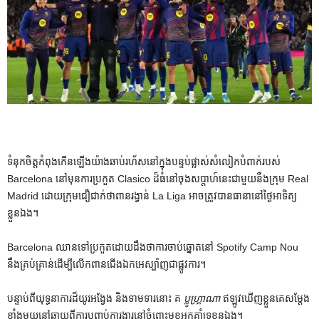
ទំនុកចិត្តកំពុងកើនឡើងយ៉ាងឆាប់រហ័សនៅក្នុងបន្ទប់ផ្លាស់សំលៀកបំពាក់របស់
Barcelona នៅមុនការប្រកួត Clasico ដ៏ធំនៅចុងសប្តាហ៍នេះជាមួយនឹងក្រុម Real
Madrid ដោយក្រុមជឿជាក់ថាពានរង្វាន់ La Liga អាចត្រូវបានធានានៅថ្ងៃអាទិត្យ
ខ្លួនឯង។
Barcelona ឈាន​ទៅ​ប្រកួត​ដោយ​ដឹង​ថា​ការ​ចាប់​ឆ្នោត​នៅ Spotify Camp Nou
នឹង​គ្រប់​គ្រាន់​ដើម្បី​លើក​ពាន​ជើង​ឯក​អេស្ប៉ាញ​ជា​ផ្លូវ​ការ។
បន្ទាប់​ពី​យុទ្ធនាការ​ដ៏​យូរ​អង្វែង និង​ទាមទារ​នោះ គ
ប្លូហ្គ្រាណា
ឥឡូវ​ឃើញ​ខ្លួន​គេ​សម្ដែង​
ខ្លាំង​មួយ​នៅ​ឆ្ងាយ​ពី​ការ​បញ្ចប់​ការងារ​នៅ​ចំពោះ​មុខ​អ្នក​គាំទ្រ​ខ្លួន​ឯង។