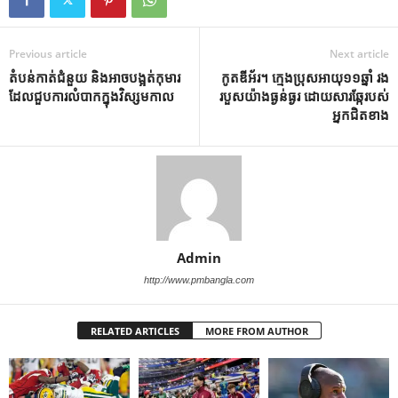
Previous article
Next article
តំបន់កាត់ជំនួយ និងអាចបង្អត់កុមារ
កូតឌីអ័រ។ ក្មេងប្រុសអាយុ១១ឆ្នាំ រង
ដែលជួបការលំបាកក្នុងវិស្សមកាល
របួសយ៉ាងធ្ងន់ធ្ងរ ដោយសារឆ្កែរបស់
អ្នកជិតខាង
Admin
http://www.pmbangla.com
RELATED ARTICLES
MORE FROM AUTHOR