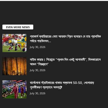
EVEN MORE NEWS
প্যাকার্স ক্যারিয়ারের নেতা আহমান গ্রিন বলেছেন যে তার প্রাথমিক
পর্যায়ে পারকিনসন...
July 30, 2026
লাইভ ফায়ার। গিরোন্ডে “প্রথম দিন একটু আশাবাদী”, বিসকারোসে
আগুন “নিয়ন্ত্রনে”
July 30, 2026
বার্সেলোনা স্ট্রাইকারের থাকার সম্ভাবনা 50-50, খেলোয়াড়
পুনর্নবীকরণ প্রস্তাবে অসন্তুষ্ট
July 30, 2026