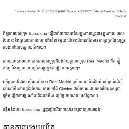
Federico Valverde នឹងខកខានការប្រកួត Clasico ។ (រូបថតដោយ Angel Martinez / Getty
Images)
កីឡាកររបស់ក្រុម Barcelona ជឿជាក់ថាការបរាជ័យក្នុងការឈ្នះពានក្នុងកាលៈទេសៈ
បែបនេះនឹងក្លាយជាការខកខានដ៏សំខាន់មួយ បើទោះបីជានៅតែមានការប្រកួតដែលត្រូវ
លេងនៅពេលក្រោយក៏ដោយ។
ដោយហេតុផលនេះ ចេតនារបស់ក្រុមគឺចង់វាយប្រហារក្រុម Real Madrid ពីការផ្លុំ
កញ្ចែ និងព្យាយាមបញ្ចប់ការប្រកួតដណ្តើមពានភ្លាមៗ។
វាក៏ប្រាកដដែរថា សីលធម៌របស់ Real Madrid ប្រហែលជាមិនរឹងមាំគ្រប់គ្រាន់ដើម្បី
ទប់ទល់នឹងភាពខ្លាំងនៃការប្រកួតក្រៅដី Clasico ជាពិសេសដោយសារតែមនុស្សជា
ច្រើនជឿថាការប្រណាំងជើងឯកនឹងបញ្ចប់ប្រកបដោយប្រសិទ្ធភាព។
ទន្ទឹម​នឹង​នេះ Barcelona ប្ដេជ្ញា​ប្រើ​បរិយាកាស​នេះ​ឱ្យ​បាន​ប្រយោជន៍​។
គ្មានការប្រុងប្រយ័ត្ន