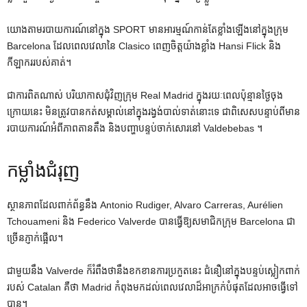
យោងតាមរបាយការណ៍នៅក្នុង SPORT មានអារម្មណ៍កាន់តែខ្លាំងឡើងនៅក្នុងក្រុម
Barcelona ដែលពេលវេលានៃ Clasico ពេញចិត្តយ៉ាងខ្លាំង Hansi Flick និង
កីឡាកររបស់គាត់។
ជាការពិតណាស់ បរិយាកាសជុំវិញក្រុម Real Madrid ក្នុងរយៈពេលប៉ុន្មានថ្ងៃចុង
ក្រោយនេះ មិនត្រូវបានកត់សម្គាល់នៅក្នុងរង្វង់បាល់ទាត់នោះទេ ជាពិសេសបន្ទាប់ពីមាន
របាយការណ៍អំពីភាពតានតឹង និងបញ្ហាបន្ទប់ចាក់សោរនៅ Valdebebas ។
កម្លាំងជំរុញ
ស្ថានភាពដែលពាក់ព័ន្ធនឹង Antonio Rudiger, Alvaro Carreras, Aurélien
Tchouameni និង Federico Valverde បានធ្វើឱ្យសមាជិកក្រុម Barcelona ជា
ច្រើនភ្ញាក់ផ្អើល។
ជាមួយនឹង Valverde ក៏រំពឹងថានឹងខកខានការប្រកួតនេះ ជំនឿនៅក្នុងបន្ទប់ស្លៀកពាក់
របស់ Catalan គឺថា Madrid កំពុងមកដល់ពេលវេលាដ៏អាក្រក់បំផុតដែលអាចធ្វើទៅ
បាន។