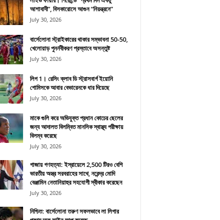
লাইভ ফায়ার। গিরোন্ডে “প্রথম দিন একটু
আশাবাদী”, বিসকারোসে আগুন “নিয়ন্ত্রনে”
July 30, 2026
বার্সেলোনা স্ট্রাইকারের থাকার সম্ভাবনা 50-50,
খেলোয়াড় পুনর্নবীকরণ প্রস্তাবে অসন্তুষ্ট
July 30, 2026
লিগ 1। রেসিং ক্লাব ডি স্ট্রাসবার্গ ইয়োনি
গোমিসকে আবার বেভারেনকে ধার দিয়েছে
July 30, 2026
মাকে গুলি করে অভিযুক্ত প্রধান কোচের ছেলের
জন্য আদালত বিলম্বিত মানসিক স্বাস্থ্য পরীক্ষায়
বিলম্ব করেছে
July 30, 2026
গাজায় গণহত্যা: ইস্রায়েলে 2,500 টিরও বেশি
ভারতীয় অস্ত্র সরবরাহের সাথে, নরেন্দ্র মোদি
বেঞ্জামিন নেতানিয়াহুর সহযোগী স্বীকার করেছেন
July 30, 2026
নিশ্চিত: বার্সেলোনা তরুণ সফলভাবে লা লিগার