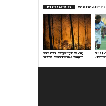
RELATED ARTICLES
MORE FROM AUTHOR
লাইভ ফায়ার। গিরোন্ডে “প্রথম দিন একটু
লিগ 1। রেসি
আশাবাদী”, বিসকারোসে আগুন “নিয়ন্ত্রনে”
গোমিসকে আ