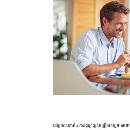
នៅប្រទេសបារាំង ការផ្ទេរទ្រព្យសម្បត្តិរបស់អ្នកអា