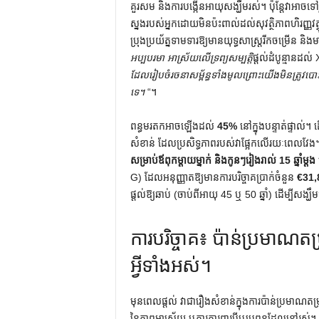
គួរសម និងការបង្កើនអាយុសង្ឃឹមរស់។ ប៉ុន្តែវាអាចទ
ស្នងរបស់អ្នកដោយមិនប៉ះពាល់ដល់សុវត្ថិភាពហិរញ្ញវត្ថុផ្
ប្រុងប្រយ័ត្នទាមទារឱ្យមានយុទ្ធសាស្ត្ររីកចម្រើន និង
អប្បបរមា អាស្រ័យលើទ្រព្យសម្បត្តិ
ផ្តល់ដំបូន្មាន
ដែល​រៀបចំ​រចនាសម្ព័ន្ធ​ទាំងមូល​ព្រោះ​យើង​មិន​ត្រូវ​
ទេ។
“។
ពន្ធមរតកអាចឡើងដល់
45%
នៅក្នុងបន្ទាត់ផ្ទាល
សំខាន់ ដែលប្រសិទ្ធភាពរបស់វាផ្អែកលើរយៈពេលវែង។ ម
សម្រាប់ឪពុកម្តាយម្នាក់ និងកូនៗរៀងរាល់ 15 ឆ្នាំម្តង
G) ដែលអនុញ្ញាតឱ្យមានការបរិច្ចាគប្រាក់ចំនួន
€31,8
ផ្តល់ឱ្យឆាប់ (ចាប់ពីអាយុ 45 ឬ 50 ឆ្នាំ) ដើម្បីសង្ឃឹម
ការបរិច្ចាគ៖ ប៉ាន់ប្រមាណ
អ្វីទាំងអស់។
មុនពេលផ្តល់ វាជារឿងសំខាន់ក្នុងការប៉ាន់ប្រមាណតម
នៃភាពអាស្រ័យ ឬការការពារប្តីឬប្រពន្ធដែលនៅរស់។ 