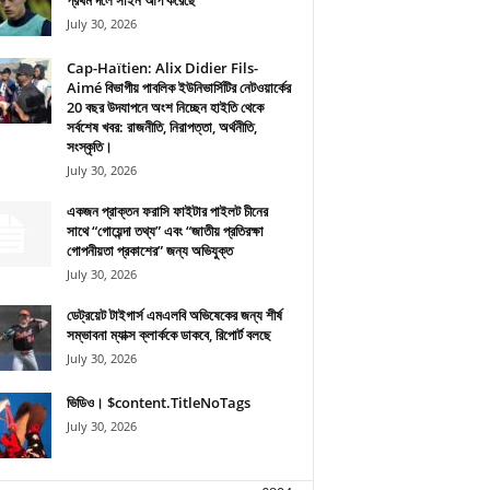
প্রথম দলে সাইন আপ করেছে
July 30, 2026
Cap-Haïtien: Alix Didier Fils-
Aimé বিভাগীয় পাবলিক ইউনিভার্সিটির নেটওয়ার্কের
20 বছর উদযাপনে অংশ নিচ্ছেন হাইতি থেকে
সর্বশেষ খবর: রাজনীতি, নিরাপত্তা, অর্থনীতি,
সংস্কৃতি।
July 30, 2026
একজন প্রাক্তন ফরাসি ফাইটার পাইলট চীনের
সাথে “গোয়েন্দা তথ্য” এবং “জাতীয় প্রতিরক্ষা
গোপনীয়তা প্রকাশের” জন্য অভিযুক্ত
July 30, 2026
ডেট্রয়েট টাইগার্স এমএলবি অভিষেকের জন্য শীর্ষ
সম্ভাবনা ম্যাক্স ক্লার্ককে ডাকবে, রিপোর্ট বলছে
July 30, 2026
ভিডিও। $content.TitleNoTags
July 30, 2026