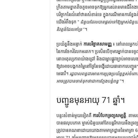
ក្រិតតាមខ្នាតតិចតួចអាចទុកឱ្យអ្នករស់រានមានជីវិត
បរិច្ចាកនៃលំនៅឋានសំខាន់ទេ ក្នុងករណីមានការខ្វែង
យើងរំពឹងទុក ”
ជំនួយដែលបានផ្តល់ទៅឱ្យម្ចាស់ជំនួ
និវត្តន៍ដែលគាំទ្រ
“។
ប្រយ័ត្ននឹងអន្ទាក់
ការបរិច្ចាគសាមញ្ញ
៖ នៅពេលអ្នកបរិច្
នៃការចែករំលែកមរតក។ ប្រសិនបើកុមារម្នាក់បានទ
នោះអតុល្យភាពយ៉ាងជ្រៅ និងជម្លោះផ្លូវច្បាប់អាចលេចឡ
ឱ្យ​វា​អាច​បង្កក​តម្លៃ​នៅ​ថ្ងៃ​នៃ​ទង្វើ​ដោយ​ធានា​ការ​បញ្ជូ
មេធាវី។
រដ្ឋបាលពន្ធដារមានការប្រុងប្រយ័ត្នខ្ពស់ចំព
អាចត្រូវបានចាត់ទុកថាជាការក្លែងបន្លំពន្ធ
“។
បញ្ជូនមុនអាយុ 71 ឆ្នាំ។
បន្ទះសំខាន់មួយទៀតគឺ
ការបំបែកទ្រព្យសម្បត្តិ
. តាមរ
បានផលុបភោគ ម្ចាស់ជំនួយនៅតែបន្តរីករាយនឹងទ្រព្យ
ត្រូវបានគណនាដោយយោងតាមមាត្រដ្ឋាននៃមាត្រា 669 
អាយុ 71 ឆ្នាំអនុញ្ញាតឱ្យអ្នកទទួលបានអត្ថប្រយោជន៍