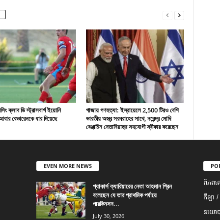
ং ক্লাব ডি স্ট্রাসবার্গ ইয়োনি
গাজায় গণহত্যা: ইস্রায়েলে 2,500 টিরও বেশি
বার বেভারেনকে ধার দিয়েছে
ভারতীয় অস্ত্র সরবরাহের সাথে, নরেন্দ্র মোদি
বেঞ্জামিন নেতানিয়াহুর সহযোগী স্বীকার করেছেন
EVEN MORE NEWS
PO
ពិភពល
প্যাকার্স ক্যারিয়ারের নেতা আহমান গ্রিন
বলেছেন যে তার প্রাথমিক পর্যায়ে
កីឡា /
পারকিনসন...
នយោបា
July 30, 2026