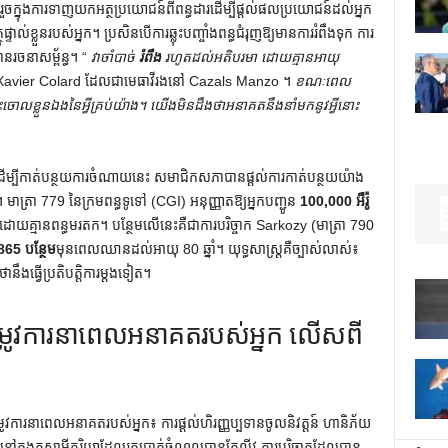
ៅរួចក្នុងការទាញយកអត្ថប្រយោជន៍ពីពន្ធដារដើម្បីផ្តល់ផលប្រយោជន៍ដល់អ្នក
ទាល់ខ្លួនរបស់អ្នក។ ប្រសិនបើការឆ្លុះបញ្ចាំងពន្ធជំរុញឱ្យមានការរំពឹងទុក ការ
មានរចនាសម្ព័ន្ធ។ “
វាចាំបាច់
រំពឹង
រហូតដល់អតិបរមា ដោយគ្មានអាយុ
ដល់ Xavier Colard ដែលជាមេធាវីរងនៅ Cazals Manzo ។
ខណៈ​ពេល​
បោះចោល​ខ្លួន​ឯង​នៃ​អ្វី​គ្រប់​យ៉ាង​។ យើងមិនដឹងថាអនាគតនឹងនាំមកនូវអ្វីនោះ
់។ ដើម្បីកាត់បន្ថយការចំណាយនេះ សមាជិកសភាបានផ្តល់ការកាត់បន្ថយយ៉ាង
ាត្រា 779 នៃក្រមពន្ធទូទៅ (CGI) អនុញ្ញាតឱ្យអ្នកបញ្ជូន
100,000 អឺរ៉ូ
ដោយគ្មានពន្ធមរតក។ បន្ថែមលើនេះគឺជាការបរិច្ចាក Sarkozy (មាត្រា 790
65 បន្ថែម
មុនពេលឈានដល់អាយុ 80 ឆ្នាំ។ យុទ្ធសាស្ត្រគឺច្បាស់លាស់៖
ថានឹងធ្វើប្រតិបត្តិការម្តងទៀត។
តម្រូវការនាពេលអនាគតរបស់អ្នក លើសពី
្រូវការនាពេលអនាគតរបស់អ្នក៖ ការផ្តល់ហិរញ្ញប្បទានចូលនិវត្តន៍ ហានិភ័យ
នៅក្នុងគូស្វាមីភរិយាដែលរកប្រាក់ចំណូលបានតែលីវ ការបរិច្ចាគដែលបាន