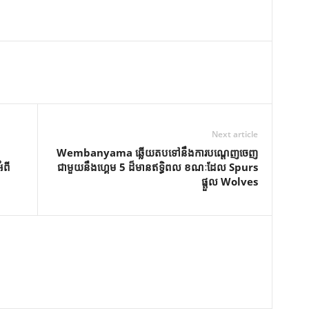
Next article
Wembanyama ឆ្លើយតបទៅនឹងការបណ្តេញចេញ
ំពី
ជាមួយនឹងហ្គេម 5 ដ៏មានឥទ្ធិពល ខណៈដែល Spurs
ផ្តួល Wolves