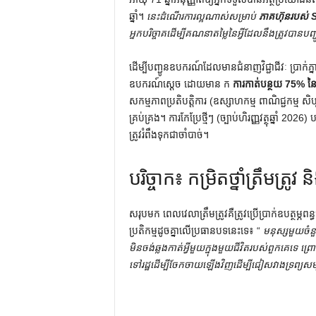
ឆ្នាំ។
នេះដំណើរការល្អណាស់សម្រាប់
ភាគហ៊ុនរបស់ 
អ្នកបរិច្ចាគដើម្បីគណនាតម្លៃនៃអ្វីដែលនឹងត្រូវបានបញ្
ដើម្បីបញ្ជូនឧបករណ៍ដែលមានជំនាញវិជ្ជាជីវៈ ប្រាក់
ឧបករណ៍ស្តេច ដោយមាន ក
ការកាត់បន្ថយ 75% នៃត
សកម្មភាពប្រតិបត្តិការ (ឧស្សាហកម្ម ពាណិជ្ជកម្ម 
គ្រប់គ្រង។ ការកែប្រែថ្មីៗ (ច្បាប់ហិរញ្ញវត្ថុឆ្នាំ
ត្រូវរំពឹងទុកជាចាំបាច់។
បរិច្ចាក៖ កម្រិតថ្នាំត្រឹមត្រូ
សរុបមក ពេលវេលាត្រឹមត្រូវគឺត្រូវប្រើប្រាក់ឧបត្ថម្ភពន
ប្រតិកម្មដូចគ្នាលើប្រធានបទនេះទេ៖ “
មនុស្សមួយចំន
មិន​ចង់​ឆ្លង​កាត់​អ្វី​មួយ​ក្នុង​មួយ​ជីវិត​របស់​ពួក​គេ​ទេ
ទៅរដ្ឋដើម្បីចែកចាយឡើងវិញដើម្បីជៀសវាងទ្រព្យសម្