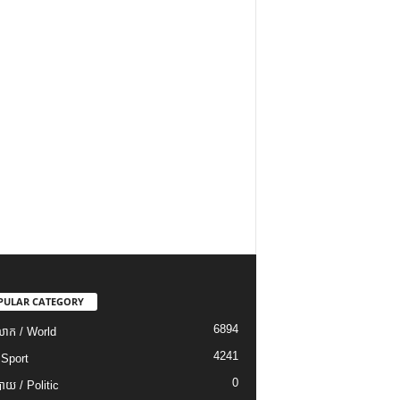
PULAR CATEGORY
6894
ោក / World
4241
 Sport
0
យ / Politic