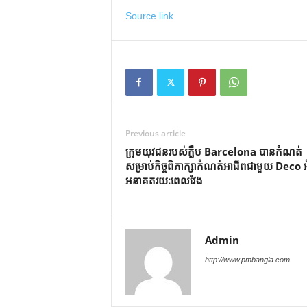
Source link
Previous article
ក្រុមយុវជនរបស់ក្លឹប Barcelona បានកំណត់
សម្រាប់កិច្ចពិភាក្សាកំណត់អាជីពជាមួយ Deco អ
អនាគតរយៈពេលវែង
Admin
http://www.pmbangla.com