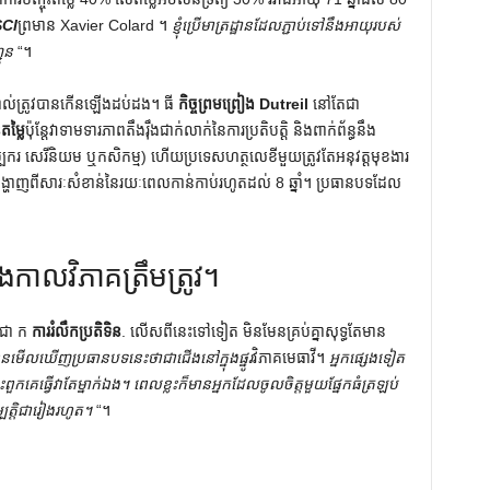
SCI
ព្រមាន Xavier Colard ។
ខ្ញុំប្រើមាត្រដ្ឋានដែលភ្ជាប់ទៅនឹងអាយុរបស់
ជូន
“។
ភ្នាល់ត្រូវបានកើនឡើងដប់ដង។ ធី
កិច្ចព្រមព្រៀង Dutreil
នៅតែជា
ម្លៃ
ប៉ុន្តែវាទាមទារភាពតឹងរ៉ឹងជាក់លាក់នៃការប្រតិបត្តិ និងពាក់ព័ន្ធនឹង
សិប្បករ សេរីនិយម ឬកសិកម្ម) ហើយប្រទេសហត្ថលេខីមួយត្រូវតែអនុវត្តមុខងារ
 2026) បង្ហាញពីសារៈសំខាន់នៃរយៈពេលកាន់កាប់រហូតដល់ 8 ឆ្នាំ។ ប្រធានបទដែល
វ និងកាលវិភាគត្រឹមត្រូវ។
្ធជា ក
ការរំលឹកប្រតិទិន
. លើសពីនេះទៅទៀត មិនមែនគ្រប់គ្នាសុទ្ធតែមាន
ួនមើលឃើញប្រធានបទនេះថាជាជើងនៅក្នុងផ្នូរ
វិភាគមេធាវី។
អ្នក​ផ្សេង​ទៀត​
 ព្រោះ​ពួក​គេ​ធ្វើ​វា​តែ​ម្នាក់​ឯង។ ពេលខ្លះក៏មានអ្នកដែលចូលចិត្តមួយផ្នែកធំត្រឡប់
បត្តិជារៀងរហូត។
“។