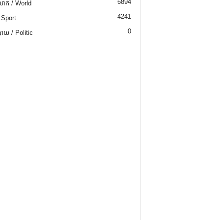
6894
ោក / World
4241
 Sport
0
យ / Politic