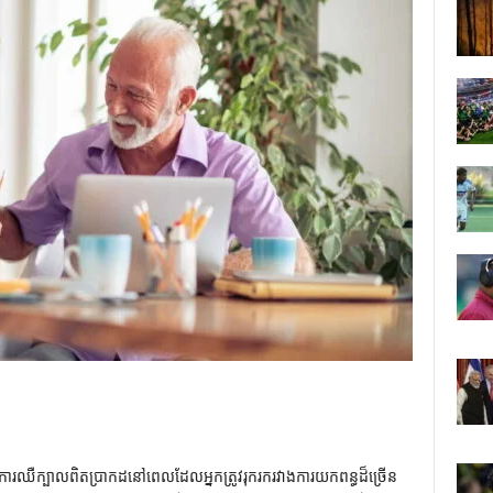
ចជាការឈឺក្បាលពិតប្រាកដនៅពេលដែលអ្នកត្រូវរុករករវាងការយកពន្ធដ៏ច្រើន