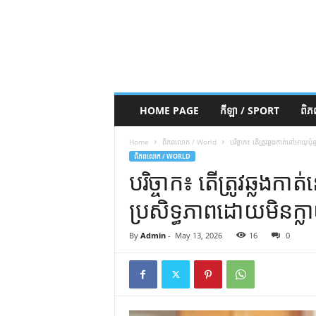
HOME PAGE
កីឡា / SPORT
ពិ
Home
ពិភពលោក / World
បរិច្ចាក៖ តើ​ត្រូវ​ឆ្លង​កាត់​នៅ​អាយុ​ប៉ុ
ពិភពលោក / WORLD
បរិច្ចាក៖ តើ​ត្រូវ​ឆ្លង​កាត់​
ប្រសិទ្ធភាព​ដោយ​មិន​ក្លាយ
By
Admin
-
May 13, 2026
16
0