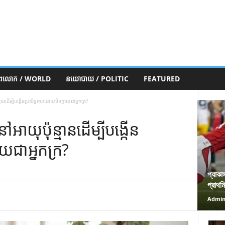
ភពលោក / WORLD
នយោបាយ / POLITIC
FEATURED
ន្មាន​ដើម្បី​បង្កើន​ប្រសិទ្ធភាព​ដោយ​មិន​ក្លាយ​ជា​អ្នក​ក្រ?
នៅ​អាយុ​ប៉ុន្មាន​ដើម្បី​បង្កើន​
​ជា​អ្នក​ក្រ?
প্যাকা
প্রাথম
Admi