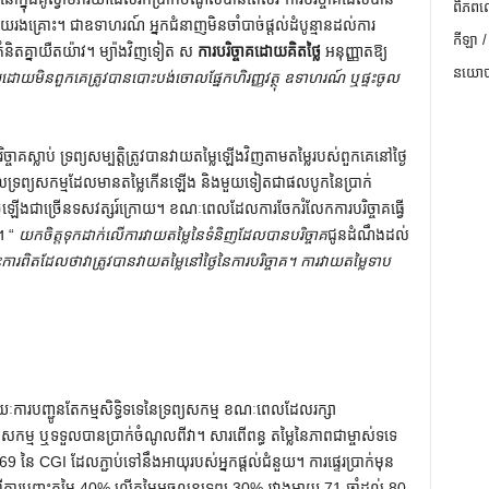
ពិភពល
ងាយរងគ្រោះ។ ជាឧទាហរណ៍ អ្នកជំនាញមិនចាំបាច់ផ្តល់ដំបូន្មានដល់ការ
កីឡា /
គំនិតគ្នាយឺតយ៉ាវ។ ម្យ៉ាងវិញទៀត ស
ការបរិច្ចាគដោយគិតថ្លៃ
អនុញ្ញាតឱ្យ
នយោបា
យដោយមិនពួកគេត្រូវបានបោះបង់ចោលផ្នែកហិរញ្ញវត្ថុ ឧទាហរណ៍ ឬផ្ទះចូល
ចាគស្លាប់ ទ្រព្យសម្បត្តិត្រូវបានវាយតម្លៃឡើងវិញតាមតម្លៃរបស់ពួកគេនៅថ្ងៃ
ទួលទ្រព្យសកម្មដែលមានតម្លៃកើនឡើង និងមួយទៀតជាផលបូកនៃប្រាក់
ើងជាច្រើនទសវត្សរ៍ក្រោយ។ ខណៈ​ពេល​ដែល​ការ​ចែក​រំលែក​ការ​បរិច្ចាគ​ធ្វើ​
ន។ “
យកចិត្តទុកដាក់លើការវាយតម្លៃនៃទំនិញដែលបានបរិច្ចាគ
ជូនដំណឹងដល់
ោះការពិតដែលថាវាត្រូវបានវាយតម្លៃនៅថ្ងៃនៃការបរិច្ចាគ។ ការវាយតម្លៃទាប
យៈការបញ្ជូនតែកម្មសិទ្ធិទទេនៃទ្រព្យសកម្ម ខណៈពេលដែលរក្សា
សកម្ម ឬទទួលបានប្រាក់ចំណូលពីវា។ សារពើពន្ធ តម្លៃនៃភាពជាម្ចាស់ទទេ
នៃ CGI ដែលភ្ជាប់ទៅនឹងអាយុរបស់អ្នកផ្តល់ជំនួយ។ ការផ្ទេរប្រាក់មុន
ពីការបញ្ចុះតម្លៃ 40% លើតម្លៃអចលនទ្រព្យ 30% រវាងអាយុ 71 ឆ្នាំដល់ 80