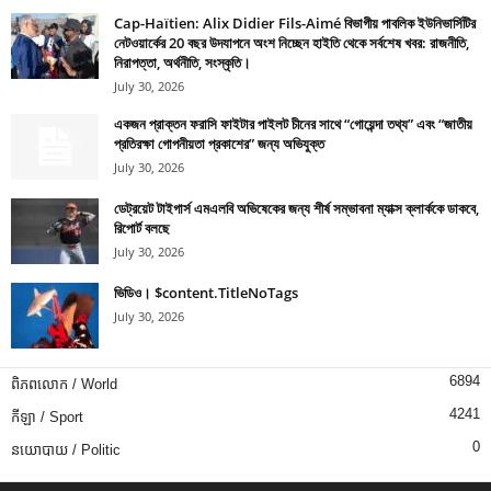
Cap-Haïtien: Alix Didier Fils-Aimé বিভাগীয় পাবলিক ইউনিভার্সিটির
নেটওয়ার্কের 20 বছর উদযাপনে অংশ নিচ্ছেন হাইতি থেকে সর্বশেষ খবর: রাজনীতি,
নিরাপত্তা, অর্থনীতি, সংস্কৃতি।
July 30, 2026
একজন প্রাক্তন ফরাসি ফাইটার পাইলট চীনের সাথে “গোয়েন্দা তথ্য” এবং “জাতীয়
প্রতিরক্ষা গোপনীয়তা প্রকাশের” জন্য অভিযুক্ত
July 30, 2026
ডেট্রয়েট টাইগার্স এমএলবি অভিষেকের জন্য শীর্ষ সম্ভাবনা ম্যাক্স ক্লার্ককে ডাকবে,
রিপোর্ট বলছে
July 30, 2026
ভিডিও। $content.TitleNoTags
July 30, 2026
6894
ពិភពលោក / World
4241
កីឡា / Sport
0
នយោបាយ / Politic