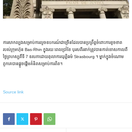
ការសាកល្បងសម្រាប់ការលួចឧបករណ៍ជាច្រើនដែលបានប្រព្រឹត្តចំពោះការខូចខាត
របស់ក្រុមហ៊ុន Bas-Rhin ក្នុងរយៈពេលប្រាំខែ បុរសពីរនាក់ត្រូវបានកាត់ទោសកាលពី
ថ្ងៃព្រហស្បតិ៍ទី 7 ឧសភាដោយតុលាការយុត្តិធម៌ Strasbourg ។ ម្នាក់ក្នុងចំណោម
ពួកគេបានផ្តួចផ្តើមគំនិតសម្រាប់ការពិត។
Source link