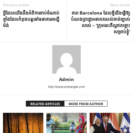
Previous article
Next article
អ្វីដែលយើងដឹងអំពីការចាប់ចំណាប់
តារា Barcelona ដែលខ្ចីជើងធ្វើឱ្យ
ខ្មាំងដែលកំពុងបន្តនៅធនាគារអាល្លឺ
បំណងប្រាថ្នាអនាគតរបស់គាត់ច្បាស់
ម៉ង់
លាស់ – ‘ក្រុមនេះគឺល្អឥតខ្ចោះ
សម្រាប់ខ្ញុំ’
Admin
http://www.pmbangla.com
RELATED ARTICLES
MORE FROM AUTHOR