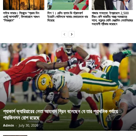
লাইভ ফায়ার। গিরোন্ডে “প্রথম দিন
লিগ 1। রেসিং ক্লাব ডি স্ট্রাসবার্গ
গাজায় গণহত্যা: ইস্রায়েলে 2,500
একটু আশাবাদী”, বিসকারোসে আগুন
ইয়োনি গোমিসকে আবার বেভারেনকে ধার
টিরও বেশি ভারতীয় অস্ত্র সরবরাহের
“নিয়ন্ত্রনে”
দিয়েছে
সাথে, নরেন্দ্র মোদি বেঞ্জামিন নেতানিয়াহুর
সহযোগী স্বীকার করেছেন
প্যাকার্স ক্যারিয়ারের নেতা আহমান গ্রিন বলেছেন যে তার প্রাথমিক পর্যায়ে
পারকিনসন রোগ রয়েছে
Admin
-
July 30, 2026