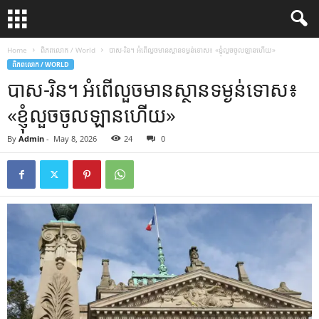
Home
ពិភពលោក / World
បាស-រិន។ អំពើ​លួច​មាន​ស្ថាន​ទម្ងន់​ទោស៖ «ខ្ញុំ​លួច​ចូល​ឡាន​ហើយ»
ពិភពលោក / WORLD
បាស-រិន។ អំពើ​លួច​មាន​ស្ថាន​ទម្ងន់​ទោស៖
«ខ្ញុំ​លួច​ចូល​ឡាន​ហើយ»
By
Admin
-
May 8, 2026
24
0