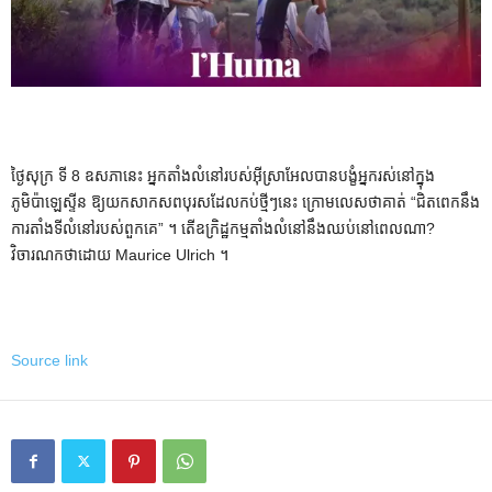
ថ្ងៃសុក្រ ទី 8 ឧសភានេះ អ្នកតាំងលំនៅរបស់អ៊ីស្រាអែលបានបង្ខំអ្នករស់នៅក្នុង
ភូមិប៉ាឡេស្ទីន ឱ្យយកសាកសពបុរសដែលកប់ថ្មីៗនេះ ក្រោមលេសថាគាត់ “ជិតពេកនឹង
ការតាំងទីលំនៅរបស់ពួកគេ” ។ តើ​ឧក្រិដ្ឋកម្ម​តាំង​លំនៅ​នឹង​ឈប់​នៅ​ពេល​ណា?
វិចារណកថាដោយ Maurice Ulrich ។
Source link