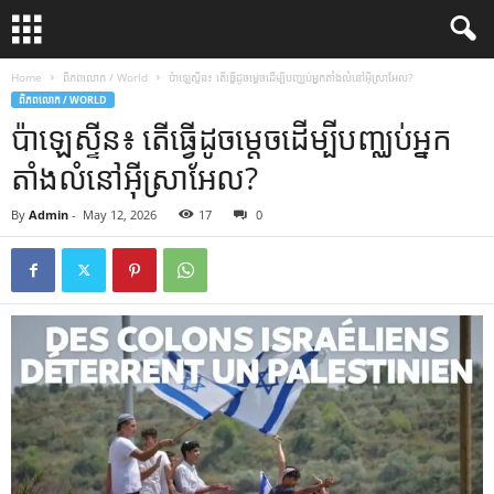
Home
ពិភពលោក / World
ប៉ាឡេស្ទីន៖ តើធ្វើដូចម្តេចដើម្បីបញ្ឈប់អ្នកតាំងលំនៅអ៊ីស្រាអែល?
ពិភពលោក / WORLD
ប៉ាឡេស្ទីន៖ តើធ្វើដូចម្តេចដើម្បីបញ្ឈប់អ្នក
តាំងលំនៅអ៊ីស្រាអែល?
By
Admin
-
May 12, 2026
17
0