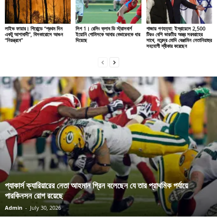
লাইভ ফায়ার। গিরোন্ডে “প্রথম দিন
লিগ 1। রেসিং ক্লাব ডি স্ট্রাসবার্গ
গাজায় গণহত্যা: ইস্রায়েলে 2,500
একটু আশাবাদী”, বিসকারোসে আগুন
ইয়োনি গোমিসকে আবার বেভারেনকে ধার
টিরও বেশি ভারতীয় অস্ত্র সরবরাহের
“নিয়ন্ত্রনে”
দিয়েছে
সাথে, নরেন্দ্র মোদি বেঞ্জামিন নেতানিয়াহুর
সহযোগী স্বীকার করেছেন
প্যাকার্স ক্যারিয়ারের নেতা আহমান গ্রিন বলেছেন যে তার প্রাথমিক পর্যায়ে
পারকিনসন রোগ রয়েছে
Admin
-
July 30, 2026