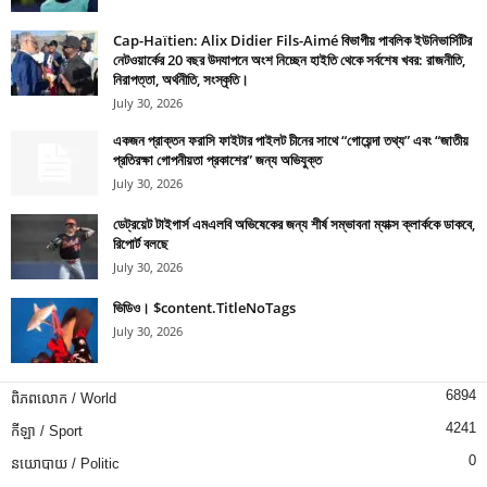
Cap-Haïtien: Alix Didier Fils-Aimé বিভাগীয় পাবলিক ইউনিভার্সিটির
নেটওয়ার্কের 20 বছর উদযাপনে অংশ নিচ্ছেন হাইতি থেকে সর্বশেষ খবর: রাজনীতি,
নিরাপত্তা, অর্থনীতি, সংস্কৃতি।
July 30, 2026
একজন প্রাক্তন ফরাসি ফাইটার পাইলট চীনের সাথে “গোয়েন্দা তথ্য” এবং “জাতীয়
প্রতিরক্ষা গোপনীয়তা প্রকাশের” জন্য অভিযুক্ত
July 30, 2026
ডেট্রয়েট টাইগার্স এমএলবি অভিষেকের জন্য শীর্ষ সম্ভাবনা ম্যাক্স ক্লার্ককে ডাকবে,
রিপোর্ট বলছে
July 30, 2026
ভিডিও। $content.TitleNoTags
July 30, 2026
6894
ពិភពលោក / World
4241
កីឡា / Sport
0
នយោបាយ / Politic