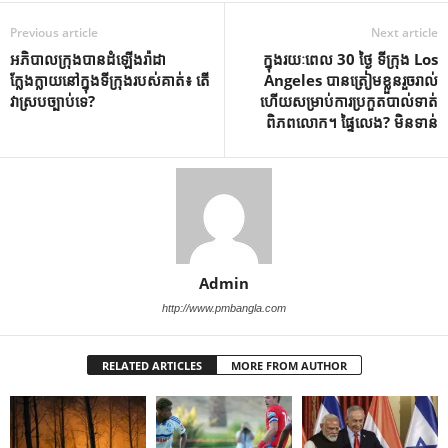
Previous article
Next article
អភិបាលក្រុង​បាន​ដំឡើង​រ៉ាដា​
ក្នុងរយៈពេល 30 ថ្ងៃ ទីក្រុង Los
ក្លែងក្លាយ​នៅក្នុង​ទីក្រុង​របស់គាត់៖ តើ​
Angeles បានត្រៀមខ្លួនរួចរាល់
វា​ស្របច្បាប់​ទេ?
ហើយសម្រាប់ការប្រកួតបាល់ទាត់
ពិភពលោក។ ផ្ទៃលេង? មិនទាន់
Admin
http://www.pmbangla.com
RELATED ARTICLES
MORE FROM AUTHOR