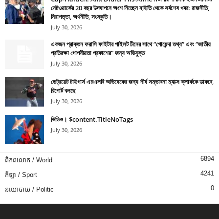
নেটওয়ার্কের 20 বছর উদযাপনে অংশ নিচ্ছেন হাইতি থেকে সর্বশেষ খবর: রাজনীতি,
নিরাপত্তা, অর্থনীতি, সংস্কৃতি।
July 30, 2026
একজন প্রাক্তন ফরাসি ফাইটার পাইলট চীনের সাথে “গোয়েন্দা তথ্য” এবং “জাতীয়
প্রতিরক্ষা গোপনীয়তা প্রকাশের” জন্য অভিযুক্ত
July 30, 2026
ডেট্রয়েট টাইগার্স এমএলবি অভিষেকের জন্য শীর্ষ সম্ভাবনা ম্যাক্স ক্লার্ককে ডাকবে,
রিপোর্ট বলছে
July 30, 2026
ভিডিও। $content.TitleNoTags
July 30, 2026
6894
ពិភពលោក / World
4241
កីឡា / Sport
0
នយោបាយ / Politic