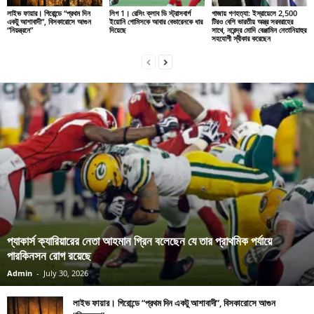
লাইভ ফায়ার। গিরোন্ডে “প্রথম দিন
লিগ 1। রেসিং ক্লাব ডি স্ট্রাসবার্গ
গাজায় গণহত্যা: ইস্রায়েলে 2,500
একটু আশাবাদী”, বিসকারোসে আগুন
ইয়োনি গোমিসকে আবার বেভারেনকে ধার
টিরও বেশি ভারতীয় অস্ত্র সরবরাহের
“নিয়ন্ত্রনে”
দিয়েছে
সাথে, নরেন্দ্র মোদি বেঞ্জামিন নেতানিয়াহুর
সহযোগী স্বীকার করেছেন
প্যাকার্স ক্যারিয়ারের নেতা আহমান গ্রিন বলেছেন যে তার প্রাথমিক পর্যায়ে
পারকিনসন রোগ রয়েছে
Admin
-
July 30, 2026
লাইভ ফায়ার। গিরোন্ডে “প্রথম দিন একটু আশাবাদী”, বিসকারোসে আগুন