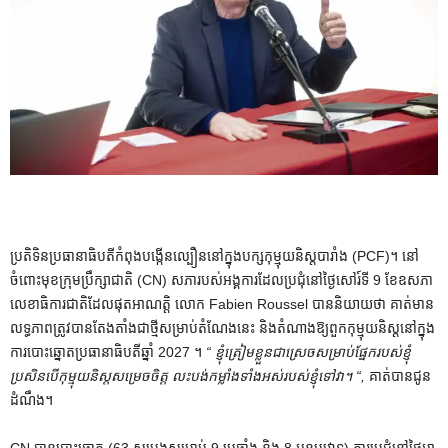
ប្រតិទិនប្រធានាធិបតីកំពុងបង្កើនល្បឿននៅក្នុងបក្សកុម្មុយនិស្តបារាំង (PCF)។ នៅ
ចំពោះមុខក្រុមប្រឹក្សាជាតិ (CN) សភារបស់អង្គការដែលប្រជុំនៅថ្ងៃសៅរ៍ទី 9 ខែឧសភា
លេខាធិការជាតិដែលផុតអាណត្តិ លោក Fabien Roussel បាននិយាយថា គាត់មាន
លទ្ធភាពត្រូវបានតែងតាំងជាថ្មីសម្រាប់តំណែងនេះ និងតំណាងឱ្យពួកកុម្មុយនិស្តនៅក្នុង
ការបោះឆ្នោតប្រធានាធិបតីឆ្នាំ 2027 ។
“
ខ្ញុំត្រៀមខ្លួនជាស្រេចសម្រាប់ផ្នែករបស់ខ្ញុំ
ប្រសិនបើកុម្មុយនិស្តសម្រេចចិត្ត លះបង់កម្លាំងទាំងអស់របស់ខ្ញុំទៅវា។
“,
គាត់បានជូន
ដំណឹង។
CN បានបោះឆ្នោត (63 សម្លេងសម្រាប់ 9 ប្រឆាំង និង 8 អនុប្បវាទ) ការប្រជុំនៅថ្ងៃអា