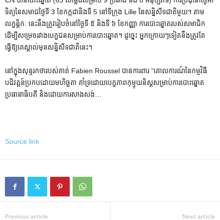
ទិត្យនៃសមាជថ្ងៃទី 3 ខែកក្កដានិងទី 5 នៅទីក្រុង Lille នៃសន្និសីទជាតិមួយ។ តាម​
លក្ខន្តិកៈ នេះ​នឹង​ត្រូវ​រៀបចំ​នៅ​ថ្ងៃ​ទី ៥ និង​ទី ៦ ខែ​កញ្ញា ការបោះឆ្នោត​របស់​សមាជិក​
ដើម្បី​សម្រេច​រវាង​បេក្ខជន​សម្រាប់​ការ​បោះឆ្នោត។ ដូច្នេះ អ្នកក្រោយៗទៀតនឹងត្រូវតែ
ធ្វើឱ្យគេស្គាល់មុនសន្និសីទជាតិនេះ។
នៅក្នុងសុន្ទរកថារបស់គាត់ Fabien Roussel បានការពារ “គោលការណ៍នៃកម្មវិធី
បដិវត្តន៍ប្រកបដោយមហិច្ឆតា គាំទ្រដោយបេក្ខភាពកុម្មុយនិស្តសម្រាប់ការបោះឆ្នោត
ប្រធានាធិបតី និងដោយការសាងសង់…
Source link
Previous article
Next article