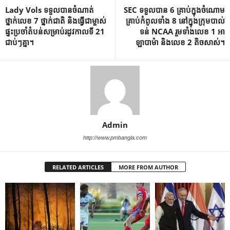
Lady Vols ទទួលបានចំណាត់
SEC ទទួលបាន 6 គ្រាប់ក្នុងចំណោម
ថ្នាក់លេខ 7 ថ្នាក់ជាតិ និងធ្វើជាម្ចាស់
គ្រាប់កំពូលទាំង 8 នៅក្នុងក្រុមបាល់
ផ្ទះប្រចាំតំបន់សម្រាប់រដូវកាលទី 21
ទន់ NCAA រួមទាំងលេខ 1 អា
ជាប់ៗគ្នា។
ឡាបាម៉ា និងលេខ 2 តិចសាស់។
Admin
http://www.pmbangla.com
RELATED ARTICLES
MORE FROM AUTHOR