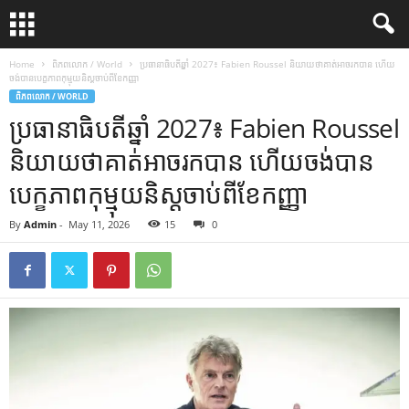
Home
ពិភពលោក / World
ប្រធានាធិបតីឆ្នាំ 2027៖ Fabien Roussel និយាយថាគាត់អាចរកបាន ហើយ
ចង់បានបេក្ខភាពកុម្មុយនិស្តចាប់ពីខែកញ្ញា
ពិភពលោក / WORLD
ប្រធានាធិបតីឆ្នាំ 2027៖ Fabien Roussel
និយាយថាគាត់អាចរកបាន ហើយចង់បាន
បេក្ខភាពកុម្មុយនិស្តចាប់ពីខែកញ្ញា
By
Admin
-
May 11, 2026
15
0