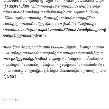
យើងហៅវាថា
ការលក់ស្របគ្នា។
ឬ “ល្បាក់” លក់។ អ្នកជំនាញរបស់យើងបានឃើញវា
ច្រើនដងរួចមកហើយ៖
“វា​គឺ​ជា​ការ​ចាប់​ផ្តើ​ម​ឱ្យ​ទិញ​ដូច​ជា​ប្រសិន​បើ​អ្នក​បាន​លក់​រួច​
ហើយ​។ ការ​លក់​និង​ការ​ទិញ​ត្រូវ​បាន​ធ្វើ​ឡើង​នៅ​ថ្ងៃ​តែ​មួយ​”
. សម្រាប់វាដំណើរការ,
អតិថិជន
“ត្រូវតែរួមបញ្ចូលនៅក្នុងកិច្ចព្រមព្រៀងលក់របស់គាត់នូវឃ្លាស្តីពីការ
ផ្តល់ហិរញ្ញប្បទានសម្រាប់ការទិញផ្ទះថ្មីរបស់គាត់។ អ្វីគ្រប់យ៉ាងកើតឡើងនៅក្នុង
ការិយាល័យសារការីតែមួយ៖
ការរួមចំណែករបស់អតិថិជនមកដល់នៅថ្ងៃដែលប្រាក់កម្ចី
របស់អ្នកទិញត្រូវបានចេញផ្សាយ
“។
“វាអាចធ្វើបាន និងគួរឲ្យសរសើរ”
បញ្ជាក់ Margaux ប៉ុន្តែជាមួយនឹងលក្ខខណ្ឌចាំបាច់
មួយ៖
“យើងត្រូវការឯកសារដែលអាចទុកចិត្តបាន ដោយគ្មានសំណួរសួរអំពីហិរញ្ញប្ប
ទាន។
អ្នកទិញផ្ទះចាស់ត្រូវតែជឿជាក់
. »
ព្រោះប្រសិនបើហិរញ្ញប្បទានរលំនៅដំណាក់
កាលចុងក្រោយ ផែនការទាំងមូលនឹងដួលរលំ។ ក្នុង​ព្រឹត្តិការណ៍​នៃ​ការ​រង់ចាំ​នៅ​នាទី​ចុង​
ក្រោយ គេ​អាច​ប្តូរ​ទៅ​កម្ចី​សង្គ្រោះ​បន្ទាន់ ប៉ុន្តែ​នេះ​ជា​សេណារីយ៉ូ​ដែល​អ្នក​រាល់​គ្នា​ព្យាយាម​
ជៀសវាង។
Source link