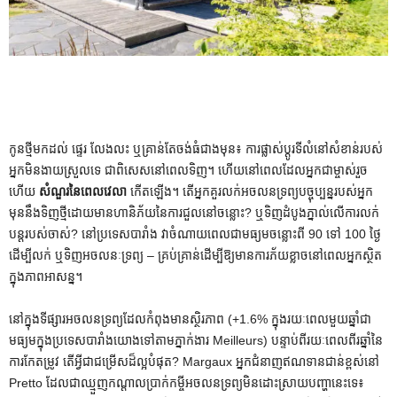
កូនថ្មីមកដល់ ផ្ទេរ លែងលះ ឬគ្រាន់តែចង់ធំជាងមុន៖ ការផ្លាស់ប្តូរទីលំនៅសំខាន់របស់
អ្នកមិនងាយស្រួលទេ ជាពិសេសនៅពេលទិញ។ ហើយនៅពេលដែលអ្នកជាម្ចាស់រួច
ហើយ
សំណួរនៃពេលវេលា
កើតឡើង។ តើ​អ្នក​គួរ​លក់​អចលនទ្រព្យ​បច្ចុប្បន្ន​របស់​អ្នក​
មុន​នឹង​ទិញ​ថ្មី​ដោយ​មាន​ហានិភ័យ​នៃ​ការ​ជួល​នៅ​ចន្លោះ​? ឬ​ទិញ​ដំបូង​ភ្នាល់​លើ​ការ​លក់​
បន្ត​របស់​ចាស់? នៅប្រទេសបារាំង វាចំណាយពេលជាមធ្យមចន្លោះពី 90 ទៅ 100 ថ្ងៃ
ដើម្បីលក់ ឬទិញអចលនៈទ្រព្យ – គ្រប់គ្រាន់ដើម្បីឱ្យមានការភ័យខ្លាចនៅពេលអ្នកស្ថិត
ក្នុងភាពអាសន្ន។
នៅក្នុងទីផ្សារអចលនទ្រព្យដែលកំពុងមានស្ថិរភាព (+1.6% ក្នុងរយៈពេលមួយឆ្នាំជា
មធ្យមក្នុងប្រទេសបារាំងយោងទៅតាមភ្នាក់ងារ Meilleurs) បន្ទាប់ពីរយៈពេលពីរឆ្នាំនៃ
ការកែតម្រូវ តើអ្វីជាជម្រើសដ៏ល្អបំផុត? Margaux អ្នកជំនាញឥណទានជាន់ខ្ពស់នៅ
Pretto ដែលជាឈ្មួញកណ្តាលប្រាក់កម្ចីអចលនទ្រព្យមិនដោះស្រាយបញ្ហានេះទេ៖