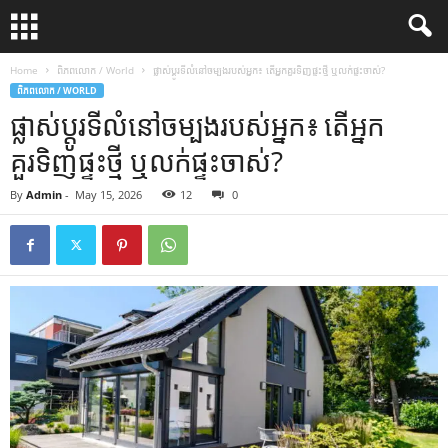
Home
ពិភពលោក / World
ផ្លាស់ប្តូរទីលំនៅចម្បងរបស់អ្នក៖ តើអ្នកគួរទិញផ្ទះថ្មី ឬលក់ផ្ទះចាស់?
ពិភពលោក / WORLD
ផ្លាស់ប្តូរទីលំនៅចម្បងរបស់អ្នក៖ តើអ្នក
គួរទិញផ្ទះថ្មី ឬលក់ផ្ទះចាស់?
By
Admin
-
May 15, 2026
12
0