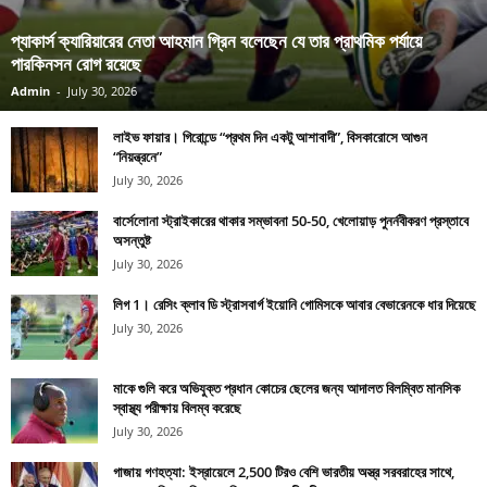
প্যাকার্স ক্যারিয়ারের নেতা আহমান গ্রিন বলেছেন যে তার প্রাথমিক পর্যায়ে
পারকিনসন রোগ রয়েছে
Admin
-
July 30, 2026
লাইভ ফায়ার। গিরোন্ডে “প্রথম দিন একটু আশাবাদী”, বিসকারোসে আগুন
“নিয়ন্ত্রনে”
July 30, 2026
বার্সেলোনা স্ট্রাইকারের থাকার সম্ভাবনা 50-50, খেলোয়াড় পুনর্নবীকরণ প্রস্তাবে
অসন্তুষ্ট
July 30, 2026
লিগ 1। রেসিং ক্লাব ডি স্ট্রাসবার্গ ইয়োনি গোমিসকে আবার বেভারেনকে ধার দিয়েছে
July 30, 2026
মাকে গুলি করে অভিযুক্ত প্রধান কোচের ছেলের জন্য আদালত বিলম্বিত মানসিক
স্বাস্থ্য পরীক্ষায় বিলম্ব করেছে
July 30, 2026
গাজায় গণহত্যা: ইস্রায়েলে 2,500 টিরও বেশি ভারতীয় অস্ত্র সরবরাহের সাথে,