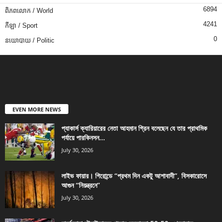
6894
ពិភពលោក / World
4241
កីឡា / Sport
0
នយោបាយ / Politic
EVEN MORE NEWS
প্যাকার্স ক্যারিয়ারের নেতা আহমান গ্রিন বলেছেন যে তার প্রাথমিক
পর্যায়ে পারকিনসন...
July 30, 2026
লাইভ ফায়ার। গিরোন্ডে “প্রথম দিন একটু আশাবাদী”, বিসকারোসে
আগুন “নিয়ন্ত্রনে”
July 30, 2026