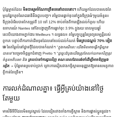
ប៉ុន្តែ​ម្ចាស់​ដែល
មិនបានរួមចំណែកច្រើនទេនៅពេលនោះ។
ហើយ​អ្នក​ដែល​បាន​សង​តែ​
មួយ​ផ្នែក​តូច​នៃ​រាជធានី​នឹង​ជួប​បញ្ហា។ តម្លៃបានធ្លាក់ចុះនៅក្នុងទីក្រុងធំៗមួយចំនួន៖
ទីក្រុងប៉ារីសបានកែតម្រូវពី 10 ទៅ 12% ចាប់តាំងពីការឡើងដល់កំពូល ហើយ
ឧទាហរណ៍ Nantes នៅតែបង្ហាញពីការធ្លាក់ចុះ 3.9% ក្នុងរយៈពេលមួយឆ្នាំ
នេះបើយោងតាមភ្នាក់ងារ Meilleurs ។ លទ្ធផល៖ តម្លៃបច្ចុប្បន្ននៃទ្រព្យសម្បត្តិរបស់
ពួកគេ បន្ទាប់ពីការកាត់ដើមទុនដែលនៅសល់ដល់កំណត់
មិនគ្របដណ្តប់ 70% ទៀត
ទេ
នៃតម្លៃលំនៅដ្ឋានថ្មីដែលបានកំណត់។
“ក្នុងករណីនេះ យើងមិនអាចធ្វើកម្ចីស្ពាន
បានទេ”
សម្រេចចិត្តអ្នកជំនាញ Pretto ។
“ដូច្នេះ​ដំបូង​យើង​ត្រូវ​តែ​លក់​យក​មកវិញ​នូវ​
ចំនួន​អតិបរមា និង
ត្រលប់ទៅការជួលវិញ ខណៈពេលដែលរង់ចាំដើម្បីអាចទិញម្តង
ទៀត
. »
ប៉ុន្តែ​មាន​ស្រទាប់​ប្រាក់ ព្រោះ​ការ​ជៀសវាង​កម្ចី​ស្ពាន​អនុញ្ញាត​ឱ្យ​មាន​សមត្ថភាព​
ខ្ចី​កាន់តែច្រើន។
ការលក់ដំណាលគ្នា៖ ធ្វើអ្វីគ្រប់យ៉ាងនៅថ្ងៃ
តែមួយ
មានវិធីទីបីដែលមិនសូវស្គាល់ ដែលជៀសវាងទាំងការខ្ចីស្ពាន និងការផ្លាស់ប្តូរទ្វេដង។