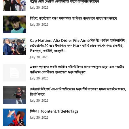
নরেন্দ্র মোদি বেঞ্জামিন নেতানিয়াহুর সহযোগী স্বীকার করেছেন
July 30, 2026
নিশ্চিত: বার্সেলোনা তরুণ সফলভাবে লা লিগার প্রথম দলে সাইন আপ করেছে
July 30, 2026
Cap-Haïtien: Alix Didier Fils-Aimé বিভাগীয় পাবলিক ইউনিভার্সিটির
নেটওয়ার্কের 20 বছর উদযাপনে অংশ নিচ্ছেন হাইতি থেকে সর্বশেষ খবর: রাজনীতি,
নিরাপত্তা, অর্থনীতি, সংস্কৃতি।
July 30, 2026
একজন প্রাক্তন ফরাসি ফাইটার পাইলট চীনের সাথে “গোয়েন্দা তথ্য” এবং “জাতীয়
প্রতিরক্ষা গোপনীয়তা প্রকাশের” জন্য অভিযুক্ত
July 30, 2026
ডেট্রয়েট টাইগার্স এমএলবি অভিষেকের জন্য শীর্ষ সম্ভাবনা ম্যাক্স ক্লার্ককে ডাকবে,
রিপোর্ট বলছে
July 30, 2026
ভিডিও। $content.TitleNoTags
July 30, 2026