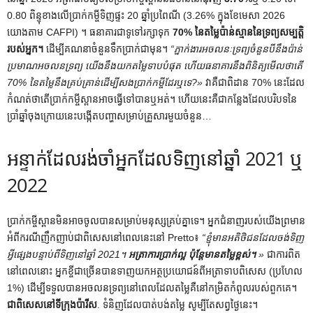
0.80 ពិន្ទុខាងលើប្រាក់កម្ចីទិញផ្ទះ 20 ឆ្នាំប្រពៃណី (3.26% ក្នុងខែមេសា 2026
យោងតាម ​​CAFPI) ។ ធនាគារជាទូទៅរក្សាទុក
70% នៃតម្លៃប៉ាន់ស្មាននៃទ្រព្យសម្បត្តិ
របស់អ្នក។
ដើម្បីគណនាចំនួនទឹកប្រាក់ជាមុន។
“ភ្នាក់ងារអចលនៈទ្រព្យចំនួនបីនឹងប៉ាន់
ប្រមាណអចលនទ្រព្យ យើងនឹងយកតម្លៃទាបបំផុត ហើយធនាគារនឹងពិនិត្យមើលថាតើ
70% នៃតម្លៃនឹងគ្រប់គ្រាន់ដើម្បីសងប្រាក់កម្ចីដែរឬទេ?»
វាគឺជាពិដាន 70% នេះដែល
កំណត់ថាតើប្រាក់កម្ចីស្ពានអាចធ្វើទៅបានឬអត់។ ហើយនេះគឺជាកន្លែងដែលបរិបទនៃ
ប្រាំឆ្នាំចុងក្រោយនេះបង្កើតបញ្ហាសម្រាប់គ្រួសារមួយចំនួន…
អន្ទាក់ដែលរង់ចាំអ្នកដែលទិញនៅឆ្នាំ 2021 ឬ
2022
ប្រាក់កម្ចីស្ពានមិនអាចចូលបានសម្រាប់មនុស្សគ្រប់គ្នាទេ។ អ្នកជំនាញរបស់យើងព្រមាន
អំពីករណីញឹកញាប់ជាពិសេសនៅពេលនេះនៅ Pretto៖
“ខ្ញុំមានអតិថិជនដែលចង់ទិញ
អ្វីផ្សេងបន្ទាប់ពីទិញនៅឆ្នាំ 2021។
អត្រាការប្រាក់ល្អ ប៉ុន្តែមានតម្លៃខ្ពស់។
»
ជាការពិត
នៅពេលនោះ អ្នកខ្ចីជាច្រើនបានទាញយកអត្ថប្រយោជន៍ពីអត្រាទាបពិសេស (ប្រហែល
1%) ដើម្បីទទួលបានអចលនទ្រព្យនៅពេលដែលតម្លៃគឺនៅកម្រិតកំពូលរបស់ពួកគេ។
ជាពិសេសនៅទីក្រុងប៉ារីស
. ទំនិញដែលបាត់បង់តម្លៃ សូម្បីតែសព្វថ្ងៃនេះ។