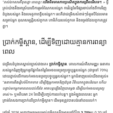
“រាល់ឯកសារគឺខុសគ្នា ពេលខ្លះ
យើងមិនមានភាពប្រណិតក្នុងការជ្រើសរើសទេ។
. »
អ្វី
គ្រប់យ៉ាងនឹងអាស្រ័យលើការរួមចំណែករបស់អ្នក ការវិវត្តនៃទីផ្សារចាប់តាំងពីការទិញ
ដំបូងរបស់អ្នក និងសមត្ថភាពខ្ចីរបស់អ្នក។ នេះគឺជាជម្រើសសំខាន់ៗចំនួនបីដែលមាន
សម្រាប់អ្នក គុណសម្បត្តិរបស់ពួកគេ ហានិភ័យរបស់ពួកគេ និងទម្រង់ដែលពួកគេត្រូវ
គ្នា។
ប្រាក់កម្ចីស្ពាន, ដើម្បីទិញដោយគ្មានការពន្យា
ពេល
ជម្រើសដំបូងគេស្គាល់ច្បាស់ជាងគេ៖
ប្រាក់កម្ចីស្ពាន
. គោលការណ៍គឺសាមញ្ញ៖ ធនាគារ
របស់អ្នកជំរុញឱ្យអ្នកនូវផ្នែកនៃតម្លៃនៃអចលនទ្រព្យបច្ចុប្បន្នរបស់អ្នក (ជាទូទៅ 70%)
ដោយភ្នាល់លើការលក់អចលនទ្រព្យបច្ចុប្បន្នរបស់អ្នក។ អ្នកជំនាញរបស់យើងពន្យល់៖
“ធនាគារនឹងរៀបចំវិភាគទាន ដើម្បីឱ្យអ្នកអាចទិញដំបូង វិនិយោគក្នុងបរិវេណ ហើយ
បន្ទាប់មកអ្នកមានពេលដប់ពីរខែ អាចបន្តឡើងវិញបានម្តង ដើម្បីលក់អចលនទ្រព្យ
ចាស់។»
ឬអតិបរមា 24 ខែដើម្បីបញ្ចប់ការលក់បន្ត។ ក្នុងអំឡុងពេលនេះ អ្នក
គ្រាន់តែសងការប្រាក់លើប្រាក់កម្ចីស្ពាន។ ដើមទុនត្រូវបានបង់នៅពេលលក់។
នៅឆ្នាំ 2026 អត្រាជាមធ្យមសម្រាប់កម្ចីស្ពាននឹងមាននៅជុំវិញ
3.70%
ឬ 0.20 ទៅ