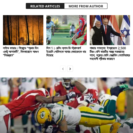
RELATED ARTICLES
MORE FROM AUTHOR
লাইভ ফায়ার। গিরোন্ডে “প্রথম দিন
লিগ 1। রেসিং ক্লাব ডি স্ট্রাসবার্গ
গাজায় গণহত্যা: ইস্রায়েলে 2,500
একটু আশাবাদী”, বিসকারোসে আগুন
ইয়োনি গোমিসকে আবার বেভারেনকে ধার
টিরও বেশি ভারতীয় অস্ত্র সরবরাহের
“নিয়ন্ত্রনে”
দিয়েছে
সাথে, নরেন্দ্র মোদি বেঞ্জামিন নেতানিয়াহুর
সহযোগী স্বীকার করেছেন