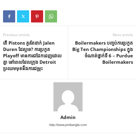
Previous article
Next article
តើ Pistons គួរតែដាក់ Jalen
Boilermakers បញ្ចប់ការប្រកួត
Duren ដែរឬទេ? ការប្រកួត
Big Ten Championships ក្នុង
Playoff មានការជជែកដេញដោល
ចំណាត់ថ្នាក់ទី 6 – Purdue
គ្នា នៅពេលដែលក្រុង Detroit
Boilermakers
ប្រឈមមុខនឹងការជម្រុះ
Admin
http://www.pmbangla.com