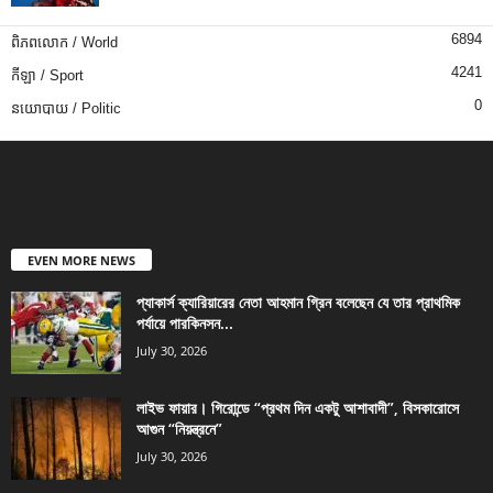
6894
ពិភពលោក / World
4241
កីឡា / Sport
0
នយោបាយ / Politic
EVEN MORE NEWS
প্যাকার্স ক্যারিয়ারের নেতা আহমান গ্রিন বলেছেন যে তার প্রাথমিক
পর্যায়ে পারকিনসন...
July 30, 2026
লাইভ ফায়ার। গিরোন্ডে “প্রথম দিন একটু আশাবাদী”, বিসকারোসে
আগুন “নিয়ন্ত্রনে”
July 30, 2026