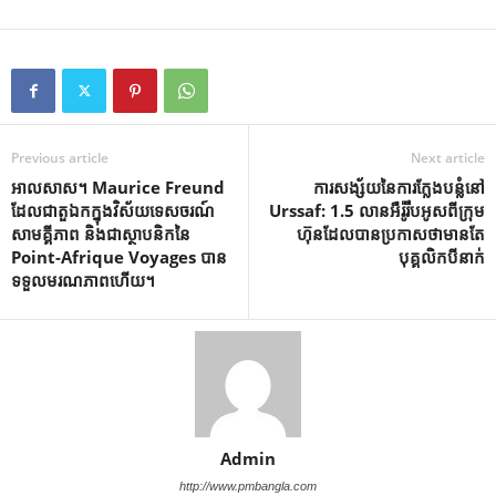
Previous article
Next article
អាលសាស។ Maurice Freund
ការសង្ស័យនៃការក្លែងបន្លំនៅ
ដែលជាតួឯកក្នុងវិស័យទេសចរណ៍
Urssaf: 1.5 លានអឺរ៉ូរឹបអូសពីក្រុម
សាមគ្គីភាព និងជាស្ថាបនិកនៃ
ហ៊ុនដែលបានប្រកាសថាមានតែ
Point-Afrique Voyages បាន
បុគ្គលិកបីនាក់
ទទួលមរណភាពហើយ។
Admin
http://www.pmbangla.com