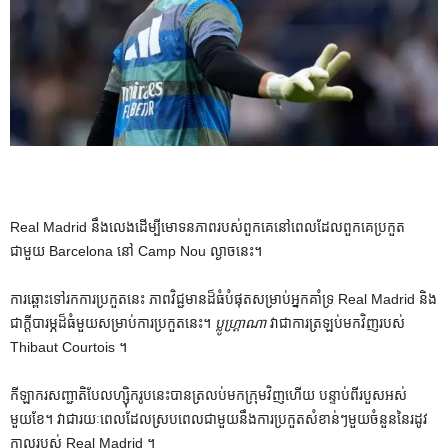
Real Madrid នឹង​លេង​ដើម្បី​មោទនភាព​របស់​ពួក​គេ​នៅ​ពេល​ដែល​ពួក​គេ​ប្រកួត​
ជាមួយ Barcelona នៅ Camp Nou ល្ងាច​នេះ។
ការឆ្ពោះទៅរកការប្រកួតនេះ ភាពវិជ្ជមានដ៏ធំបំផុតសម្រាប់អ្នកគាំទ្រ Real Madrid និង
ជាក្តីបារម្ភដ៏ធំមួយសម្រាប់ការប្រកួតនេះ។
ប្លូហ្គ្រាណា
វាជាការត្រឡប់មកវិញរបស់
Thibaut Courtois ។
កីឡាករសញ្ជាតិបែលហ្ស៊ិករូបនេះបានត្រលប់មកក្រុមវិញហើយ បន្ទាប់ពីរបួសអស់
មួយខែ។ វាជារយៈពេលដែលស្របពេលជាមួយនឹងការប្រកួតសំខាន់ៗមួយចំនួននៃរដូវ
កាលរបស់ Real Madrid ។