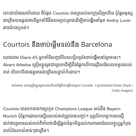
ទោះជាយ៉ាងណាក៏ដោយ ទីបំផុត Courtois បានត្រលប់មកក្រុមវិញហើយ ប៉ុន្តែមនុស្ស
ជាច្រើនបានឆ្ងល់ថាតើអ្នកចាំទីនឹងសមគ្រប់គ្រាន់ដើម្បីចាប់ផ្តើមនាំមុខ Andriy Lunin
រវាងដំបងឬអត់។
Courtois នឹងចាប់ផ្តើមទល់នឹង Barcelona
យោងតាម ​​Diario AS អ្នកចាំទីសញ្ជាតិបែលហ្សិកគួរតែចាប់ផ្តើមនៅល្ងាចនេះ។
Alvaro Arbeloa ត្រៀមខ្លួនរួចជាស្រេចដើម្បីពឹងផ្អែកលើការជ្រើសរើសលេខមួយរបស់
គាត់ បើទោះបីជាអវត្តមានជាច្រើនសប្តាហ៍ក៏ដោយ។
Arbeloa បានត្រៀមខ្លួនរួចរាល់ហើយដើម្បីចាប់ផ្តើមជាមួយ Courtois ។ (រូបថតដោយ Denis Doyle /
Getty Images)
Courtois បានខកខានការប្រកួត Champions League ទល់នឹង Bayern
Munich ប៉ុន្តែការជាសះស្បើយរបស់គាត់ត្រូវបានបញ្ចប់។ បុគ្គលិកបច្ចេកទេសជឿ
ជាក់ថាវត្តមានរបស់គាត់គឺចាំបាច់ដើម្បីផ្តល់ទំនុកចិត្តដល់ការការពារដែលបច្ចុប្បន្នកំពុង
បាត់បំណែកសំខាន់ៗជាច្រើន។