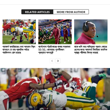
RELATED ARTICLES
MORE FROM AUTHOR
প্যাকার্স ক্যারিয়ারের নেতা আহমান গ্রিন
বার্সেলোনা স্ট্রাইকারের থাকার সম্ভাবনা
মাকে গুলি করে অভিযুক্ত প্রধান কোচের
বলেছেন যে তার প্রাথমিক পর্যায়ে
50-50, খেলোয়াড় পুনর্নবীকরণ
ছেলের জন্য আদালত বিলম্বিত মানসিক
পারকিনসন রোগ রয়েছে
প্রস্তাবে অসন্তুষ্ট
স্বাস্থ্য পরীক্ষায় বিলম্ব করেছে