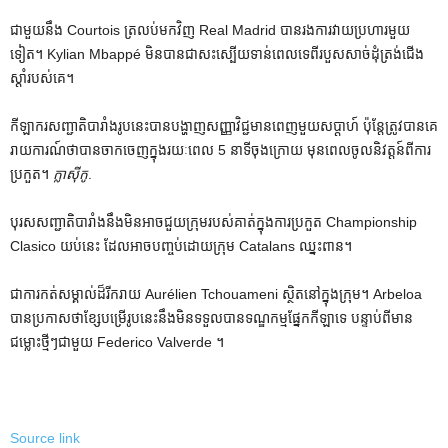
ជាមួយនឹង Courtois ត្រលប់មកវិញ Real Madrid បានរងការវាយប្រហារមួយ
ទៀត។ Kylian Mbappé មិន​បាន​ជា​សះស្បើយ​ទាន់​ពេល​ទេ​ពី​របួស​សាច់ដុំ​ត្រង់​ជើង​
ស្តាំ​របស់​គេ។
កីឡាករសញ្ជាតិបារាំងរូបនេះបានបង្ហាញសញ្ញាវិជ្ជមានពេញមួយសប្តាហ៍ ប៉ុន្តែត្រូវបានគេ
រាយការណ៍ថាបានចាកចេញក្នុងរយៈពេល 5 នាទីចុងក្រោយ មុនពេលចូលនិវត្តន៍ពីការ
ប្រកួត។
ក្លាស៊ីកូ
.
បុរសសញ្ជាតិបារាំងនឹងមិនអាចជួយក្រុមរបស់គាត់ក្នុងការប្រកួត Championship
Clasico យប់នេះ ដែលអាចបញ្ចប់ដោយក្រុម Catalans ឈ្នះពាន។
ជាការកត់សម្គាល់ដ៏រីករាយ Aurélien Tchouameni ស្ថិតនៅក្នុងក្រុម។ Arbeloa
បានប្រកាសថាខ្សែបម្រើរូបនេះនឹងមិនទទួលបានទណ្ឌកម្មផ្នែកកីឡាទេ បន្ទាប់ពីមាន
ជម្លោះថ្មីៗជាមួយ Federico Valverde ។
Source link