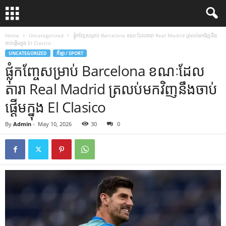
Home
Uncategorized
ផ្លុំកញ្ចែសម្រាប់ Barcelona ខណៈដែលតារា Real Madrid ត្រលប់មកវិញនឹង
ចាប់ផ្តើមក្នុង El Clasico
UNCATEGORIZED
កីឡា / SPORT
ផ្លុំកញ្ចែសម្រាប់ Barcelona ខណៈដែល
តារា Real Madrid ត្រលប់មកវិញនឹងចាប់
ផ្តើមក្នុង El Clasico
By
Admin
-
May 10, 2026
30
0