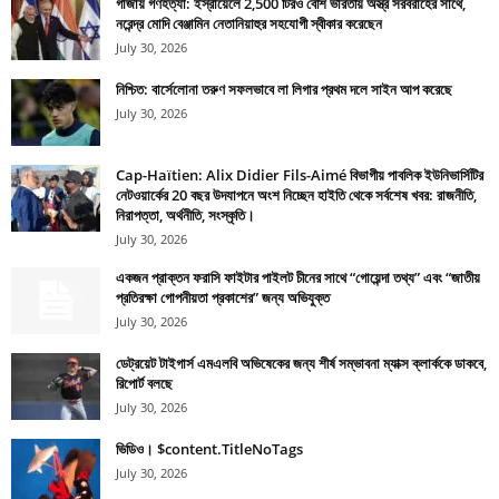
গাজায় গণহত্যা: ইস্রায়েলে 2,500 টিরও বেশি ভারতীয় অস্ত্র সরবরাহের সাথে,
নরেন্দ্র মোদি বেঞ্জামিন নেতানিয়াহুর সহযোগী স্বীকার করেছেন
July 30, 2026
নিশ্চিত: বার্সেলোনা তরুণ সফলভাবে লা লিগার প্রথম দলে সাইন আপ করেছে
July 30, 2026
Cap-Haïtien: Alix Didier Fils-Aimé বিভাগীয় পাবলিক ইউনিভার্সিটির
নেটওয়ার্কের 20 বছর উদযাপনে অংশ নিচ্ছেন হাইতি থেকে সর্বশেষ খবর: রাজনীতি,
নিরাপত্তা, অর্থনীতি, সংস্কৃতি।
July 30, 2026
একজন প্রাক্তন ফরাসি ফাইটার পাইলট চীনের সাথে “গোয়েন্দা তথ্য” এবং “জাতীয়
প্রতিরক্ষা গোপনীয়তা প্রকাশের” জন্য অভিযুক্ত
July 30, 2026
ডেট্রয়েট টাইগার্স এমএলবি অভিষেকের জন্য শীর্ষ সম্ভাবনা ম্যাক্স ক্লার্ককে ডাকবে,
রিপোর্ট বলছে
July 30, 2026
ভিডিও। $content.TitleNoTags
July 30, 2026