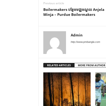
Previous article
Boilermakers បន្ថែមមជ្ឈមណ្ឌល Anjela
Minja – Purdue Boilermakers
Admin
http://www.pmbangla.com
RELATED ARTICLES
MORE FROM AUTHOR