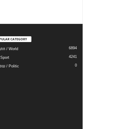
PULAR CATEGORY
6894
ោក / World
4241
 Sport
0
យ / Politic