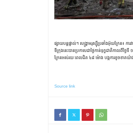
ផ្សាយបន្តផ្ទាល់។ សង្គ្រាមរុស្ស៊ីប្រឆាំងអ៊ុយក្រែន៖ 
ទីក្រុងនេះបានប្រកាសជាថ្ងៃកាន់ទុក្ខជាតិកាលពីថ្ងៃទី
ក្រែនអស់រយៈពេលជិត ៤៨ ម៉ោង បង្កការខូចខាតយ៉ាងធ
Source link