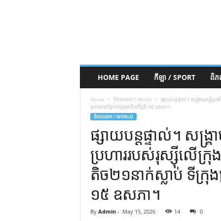
HOME PAGE
កីឡា / SPORT
ពិ
Home
ពិភពលោក / World
ផ្សាយបន្តផ្ទាល់។ សង្គ្រាម​រុស្ស៊ី​ប្រ
ប្រកាស​ជា​ថ្ងៃ​កាន់ទុក្ខ​ជាតិ​នៅ​ថ្ងៃទី ១៥ ឧសភា។
ពិភពលោក / WORLD
ផ្សាយបន្តផ្ទាល់។ សង្គ្រាម
ប្រហារ​របស់​រុស្ស៊ី​លើ​ក្
តិច​២១​នាក់​ស្លាប់ ទីក្រុង​
១៥ ឧសភា។
By
Admin
-
May 15, 2026
14
0