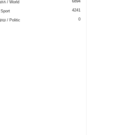
6894
ោក / World
4241
 Sport
0
យ / Politic