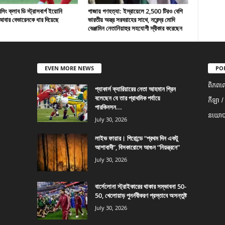
ং ক্লাব ডি স্ট্রাসবার্গ ইয়োনি
গাজায় গণহত্যা: ইস্রায়েলে 2,500 টিরও বেশি
বার বেভারেনকে ধার দিয়েছে
ভারতীয় অস্ত্র সরবরাহের সাথে, নরেন্দ্র মোদি
বেঞ্জামিন নেতানিয়াহুর সহযোগী স্বীকার করেছেন
EVEN MORE NEWS
PO
ពិភពល
প্যাকার্স ক্যারিয়ারের নেতা আহমান গ্রিন
বলেছেন যে তার প্রাথমিক পর্যায়ে
កីឡា /
পারকিনসন...
នយោបា
July 30, 2026
লাইভ ফায়ার। গিরোন্ডে “প্রথম দিন একটু
আশাবাদী”, বিসকারোসে আগুন “নিয়ন্ত্রনে”
July 30, 2026
বার্সেলোনা স্ট্রাইকারের থাকার সম্ভাবনা 50-
50, খেলোয়াড় পুনর্নবীকরণ প্রস্তাবে অসন্তুষ্ট
July 30, 2026