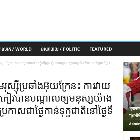
ភពលោក / WORLD
នយោបាយ / POLITIC
FEATURED
ឆាំង​អ៊ុយក្រែន៖ ការវាយប្រហារ​របស់​រុស្ស៊ី​លើ​ក្រុង​គៀវ​បាន​បណ្តាល​ឲ្យ​មនុស្ស​យ៉ាងតិច​២១​នាក់​ស្លាប់ ទីក្រុង​
​រុស្ស៊ី​ប្រឆាំង​អ៊ុយក្រែន៖ ការវាយ
រុង​គៀវ​បាន​បណ្តាល​ឲ្យ​មនុស្ស​យ៉ាង
ប្រកាស​ជា​ថ្ងៃ​កាន់ទុក្ខ​ជាតិ​នៅ​ថ្ងៃទី
প্যাকা
প্রাথম
Admi