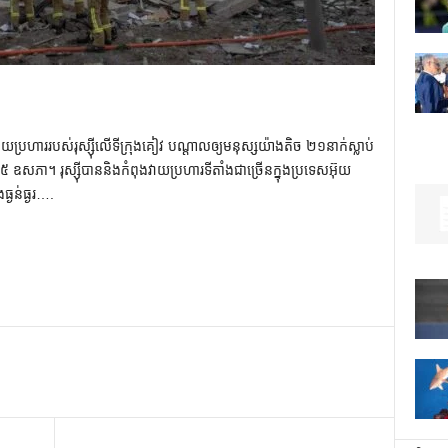
ការវាយប្រហាររបស់រុស្ស៊ីលើទីក្រុងគៀវ បណ្តាលឲ្យមនុស្សយ៉ាងតិច ២១នាក់ស្លាប់
 ១៥ ឧសភា។ រុស្ស៊ីបាននិងកំពុងវាយប្រហារទីតាំងជាច្រើនក្នុងប្រទេសអ៊ុយ
្ងន់ធ្ងរ….