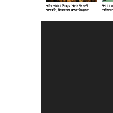
লাইভ ফায়ার। গিরোন্ডে “প্রথম দিন একটু
লিগ 1। রেসি
আশাবাদী”, বিসকারোসে আগুন “নিয়ন্ত্রনে”
গোমিসকে আ