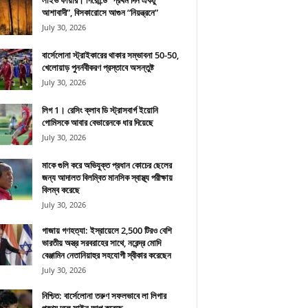
লাইভ ফায়ার। গিরোন্ডে “প্রথম দিন একটু
আশাবাদী”, বিসকারোসে আগুন “নিয়ন্ত্রনে”
July 30, 2026
বার্সেলোনা স্ট্রাইকারের থাকার সম্ভাবনা 50-50,
খেলোয়াড় পুনর্নবীকরণ প্রস্তাবে অসন্তুষ্ট
July 30, 2026
লিগ 1। রেসিং ক্লাব ডি স্ট্রাসবার্গ ইয়োনি
গোমিসকে আবার বেভারেনকে ধার দিয়েছে
July 30, 2026
মাকে গুলি করে অভিযুক্ত প্রধান কোচের ছেলের
জন্য আদালত বিলম্বিত মানসিক স্বাস্থ্য পরীক্ষায়
বিলম্ব করেছে
July 30, 2026
গাজায় গণহত্যা: ইস্রায়েলে 2,500 টিরও বেশি
ভারতীয় অস্ত্র সরবরাহের সাথে, নরেন্দ্র মোদি
বেঞ্জামিন নেতানিয়াহুর সহযোগী স্বীকার করেছেন
July 30, 2026
নিশ্চিত: বার্সেলোনা তরুণ সফলভাবে লা লিগার