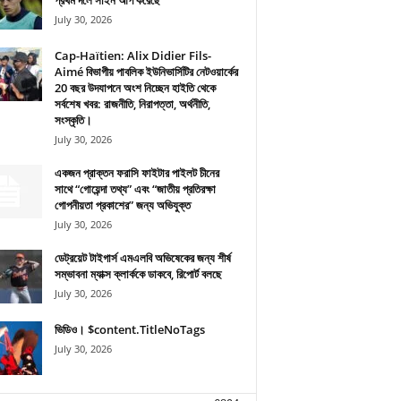
প্রথম দলে সাইন আপ করেছে
July 30, 2026
Cap-Haïtien: Alix Didier Fils-
Aimé বিভাগীয় পাবলিক ইউনিভার্সিটির নেটওয়ার্কের
20 বছর উদযাপনে অংশ নিচ্ছেন হাইতি থেকে
সর্বশেষ খবর: রাজনীতি, নিরাপত্তা, অর্থনীতি,
সংস্কৃতি।
July 30, 2026
একজন প্রাক্তন ফরাসি ফাইটার পাইলট চীনের
সাথে “গোয়েন্দা তথ্য” এবং “জাতীয় প্রতিরক্ষা
গোপনীয়তা প্রকাশের” জন্য অভিযুক্ত
July 30, 2026
ডেট্রয়েট টাইগার্স এমএলবি অভিষেকের জন্য শীর্ষ
সম্ভাবনা ম্যাক্স ক্লার্ককে ডাকবে, রিপোর্ট বলছে
July 30, 2026
ভিডিও। $content.TitleNoTags
July 30, 2026