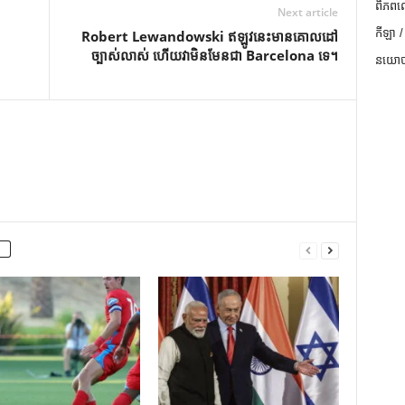
ពិភពល
Next article
កីឡា /
Robert Lewandowski ឥឡូវនេះមានគោលដៅ
ច្បាស់លាស់ ហើយវាមិនមែនជា Barcelona ទេ។
នយោបា