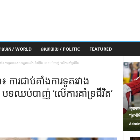
ភពលោក / WORLD
នយោបាយ / POLITIC
FEATURED
ប់គាំងការទូតរវាងសហរដ្ឋអាមេរិក និងអ៊ីរ៉ង់ បទឈប់បាញ់ ‘លើការគាំទ្រជីវិត’
៌ា៖ ការជាប់គាំងការទូតរវាង
ង់ បទឈប់បាញ់ ‘លើការគាំទ្រជីវិត’
প্যাকা
প্রাথম
Admi