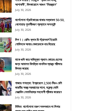
লাইভ ফায়ার। গিরোন্ডে “প্রথম দিন একটু
আশাবাদী”, বিসকারোসে আগুন “নিয়ন্ত্রনে”
July 30, 2026
বার্সেলোনা স্ট্রাইকারের থাকার সম্ভাবনা 50-50,
খেলোয়াড় পুনর্নবীকরণ প্রস্তাবে অসন্তুষ্ট
July 30, 2026
লিগ 1। রেসিং ক্লাব ডি স্ট্রাসবার্গ ইয়োনি
গোমিসকে আবার বেভারেনকে ধার দিয়েছে
July 30, 2026
মাকে গুলি করে অভিযুক্ত প্রধান কোচের ছেলের
জন্য আদালত বিলম্বিত মানসিক স্বাস্থ্য পরীক্ষায়
বিলম্ব করেছে
July 30, 2026
গাজায় গণহত্যা: ইস্রায়েলে 2,500 টিরও বেশি
ভারতীয় অস্ত্র সরবরাহের সাথে, নরেন্দ্র মোদি
বেঞ্জামিন নেতানিয়াহুর সহযোগী স্বীকার করেছেন
July 30, 2026
নিশ্চিত: বার্সেলোনা তরুণ সফলভাবে লা লিগার