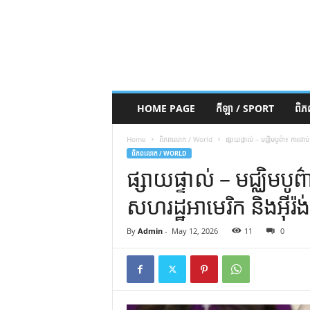
HOME PAGE
កីឡា / SPORT
ពិ
Home
ពិភពលោក / World
ផ្សាយផ្ទាល់ – មជ្ឈិមបូព៌ា៖ ការជា
ពិភពលោក / WORLD
ផ្សាយផ្ទាល់ – មជ្ឈិមបូព
សហរដ្ឋអាមេរិក និងអ៊ីរ៉
By
Admin
-
May 12, 2026
11
0