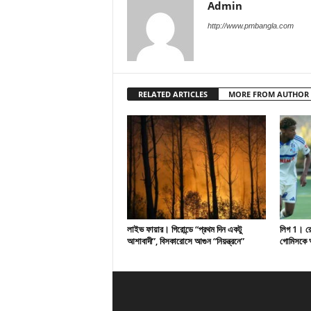
Admin
http://www.pmbangla.com
RELATED ARTICLES
MORE FROM AUTHOR
লাইভ ফায়ার। গিরোন্ডে “প্রথম দিন একটু
লিগ 1। রেসি
আশাবাদী”, বিসকারোসে আগুন “নিয়ন্ত্রনে”
গোমিসকে আ