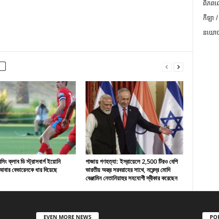
ពិភពល
កីឡា /
នយោបា
ং ক্লাব ডি স্ট্রাসবার্গ ইয়োনি
গাজায় গণহত্যা: ইস্রায়েলে 2,500 টিরও বেশি
বার বেভারেনকে ধার দিয়েছে
ভারতীয় অস্ত্র সরবরাহের সাথে, নরেন্দ্র মোদি
বেঞ্জামিন নেতানিয়াহুর সহযোগী স্বীকার করেছেন
EVEN MORE NEWS
PO