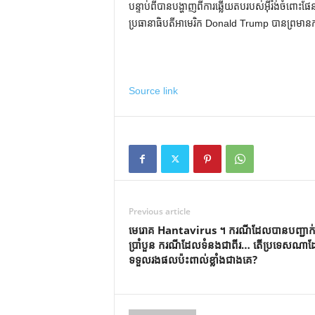
បន្ទាប់ពីបានបង្ហាញពីការឆ្លើយតបរបស់អ៊ីរ៉ង់ចំព
ប្រធានាធិបតីអាមេរិក Donald Trump បានព្រមាន
Source link
Previous article
មេរោគ Hantavirus ។ ករណី​ដែល​បាន​បញ្ជាក់​ច
ប្រាំបួន ករណី​ដែល​ទំនង​ជា​ពីរ… តើ​ប្រទេស​ណា​ដ
ទទួល​រង​ផល​ប៉ះពាល់​ខ្លាំង​ជាង​គេ?