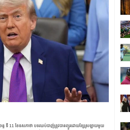
ន្ទ ទី 11 ខែឧសភាថា បទឈប់បាញ់ត្រូវបានព្យួរដោយខ្សែស្រឡាយមួយ