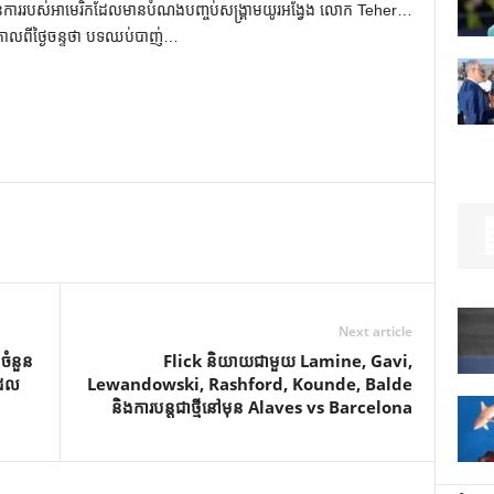
ោះផែនការរបស់អាមេរិកដែលមានបំណងបញ្ចប់សង្រ្គាមយូរអង្វែង លោក Teher…
កាលពីថ្ងៃចន្ទថា បទឈប់បាញ់…
Next article
ំនួន​
Flick និយាយជាមួយ Lamine, Gavi,
ែល​
Lewandowski, Rashford, Kounde, Balde
និងការបន្តជាថ្មីនៅមុន Alaves vs Barcelona