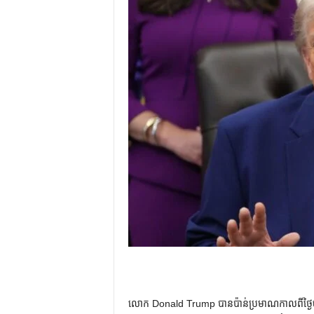
លោក Donald Trump បានប៉ាន់ប្រមាណកាលពីថ្ងៃច