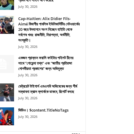
প্রথম দলে সাইন আপ করেছে
July 30, 2026
Cap-Haïtien: Alix Didier Fils-
Aimé বিভাগীয় পাবলিক ইউনিভার্সিটির নেটওয়ার্কের
20 বছর উদযাপনে অংশ নিচ্ছেন হাইতি থেকে
সর্বশেষ খবর: রাজনীতি, নিরাপত্তা, অর্থনীতি,
সংস্কৃতি।
July 30, 2026
একজন প্রাক্তন ফরাসি ফাইটার পাইলট চীনের
সাথে “গোয়েন্দা তথ্য” এবং “জাতীয় প্রতিরক্ষা
গোপনীয়তা প্রকাশের” জন্য অভিযুক্ত
July 30, 2026
ডেট্রয়েট টাইগার্স এমএলবি অভিষেকের জন্য শীর্ষ
সম্ভাবনা ম্যাক্স ক্লার্ককে ডাকবে, রিপোর্ট বলছে
July 30, 2026
ভিডিও। $content.TitleNoTags
July 30, 2026