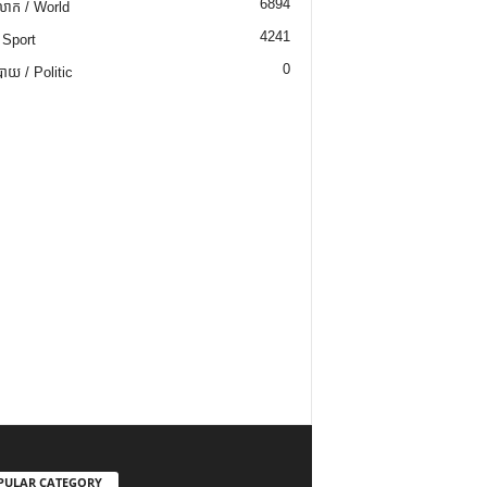
6894
ោក / World
4241
 Sport
0
យ / Politic
PULAR CATEGORY