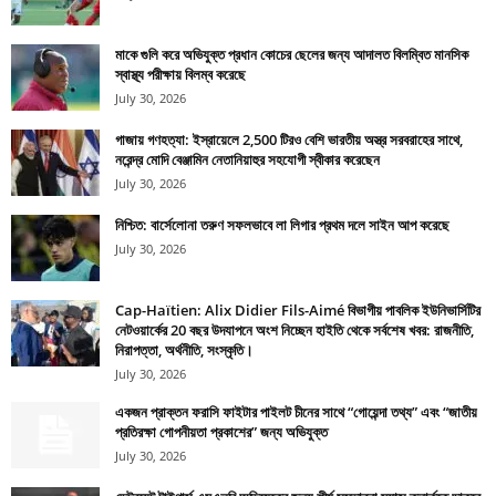
মাকে গুলি করে অভিযুক্ত প্রধান কোচের ছেলের জন্য আদালত বিলম্বিত মানসিক
স্বাস্থ্য পরীক্ষায় বিলম্ব করেছে
July 30, 2026
গাজায় গণহত্যা: ইস্রায়েলে 2,500 টিরও বেশি ভারতীয় অস্ত্র সরবরাহের সাথে,
নরেন্দ্র মোদি বেঞ্জামিন নেতানিয়াহুর সহযোগী স্বীকার করেছেন
July 30, 2026
নিশ্চিত: বার্সেলোনা তরুণ সফলভাবে লা লিগার প্রথম দলে সাইন আপ করেছে
July 30, 2026
Cap-Haïtien: Alix Didier Fils-Aimé বিভাগীয় পাবলিক ইউনিভার্সিটির
নেটওয়ার্কের 20 বছর উদযাপনে অংশ নিচ্ছেন হাইতি থেকে সর্বশেষ খবর: রাজনীতি,
নিরাপত্তা, অর্থনীতি, সংস্কৃতি।
July 30, 2026
একজন প্রাক্তন ফরাসি ফাইটার পাইলট চীনের সাথে “গোয়েন্দা তথ্য” এবং “জাতীয়
প্রতিরক্ষা গোপনীয়তা প্রকাশের” জন্য অভিযুক্ত
July 30, 2026