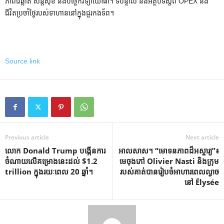
ភាពវៃឆ្លាត សន្តិសុខ និងបច្ចេកវិទ្យាយោធា។ ទីបន្ទាល់ និងអត្ថបទស្តីពី OPEX និង
ជីវិតប្រចាំថ្ងៃរបស់ទាហាននៅក្នុងជួរកងទ័ព។
Source link
Previous article
Next article
លោក Donald Trump បង្កើនការ
អាលសាស។ “មោទនភាពដ៏អស្ចារ្យ”៖
ចំណាយលើគម្រោងនេះដល់ $1.2
មេចុងភៅ Olivier Nasti និងក្រុម
trillion ក្នុងរយៈពេល 20 ឆ្នាំ។
របស់គាត់បានរៀបចំអាហារពេលល្ងាច
នៅ Élysée