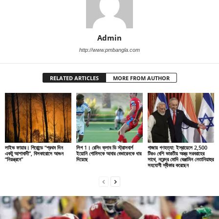
Admin
http://www.pmbangla.com
RELATED ARTICLES
MORE FROM AUTHOR
লাইভ ফায়ার। গিরোন্ডে “প্রথম দিন
লিগ 1। রেসিং ক্লাব ডি স্ট্রাসবার্গ
গাজায় গণহত্যা: ইস্রায়েলে 2,500
একটু আশাবাদী”, বিসকারোসে আগুন
ইয়োনি গোমিসকে আবার বেভারেনকে ধার
টিরও বেশি ভারতীয় অস্ত্র সরবরাহের
“নিয়ন্ত্রনে”
দিয়েছে
সাথে, নরেন্দ্র মোদি বেঞ্জামিন নেতানিয়াহুর
সহযোগী স্বীকার করেছেন