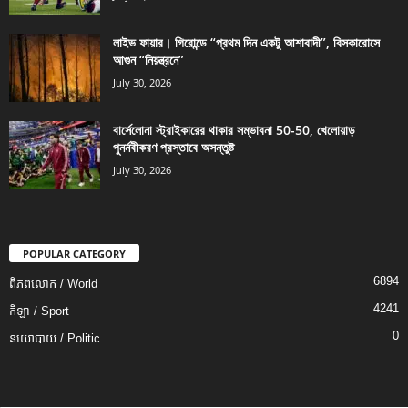
লাইভ ফায়ার। গিরোন্ডে “প্রথম দিন একটু আশাবাদী”, বিসকারোসে
আগুন “নিয়ন্ত্রনে”
July 30, 2026
বার্সেলোনা স্ট্রাইকারের থাকার সম্ভাবনা 50-50, খেলোয়াড়
পুনর্নবীকরণ প্রস্তাবে অসন্তুষ্ট
July 30, 2026
POPULAR CATEGORY
6894
ពិភពលោក / World
4241
កីឡា / Sport
0
នយោបាយ / Politic