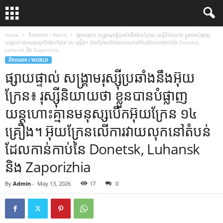
Home
ពិភពលោក / World
ផ្សាយផ្ទាល់ សង្គ្រាមរុស្ស៊ីប្រឆាំងនឹងអ៊ុយក្រែន៖ រុស្ស៊ីនិយាយថា ខ្លួនបានបំផ្លាញ
យន្តហោះគ្មានមនុស្សបើកអ៊ុយក្រែន ១៤ គ្រឿង។ អ៊ុយក្រែនលើការវាយលុកនៅតំបន់ដែលកាន់កាប់នៃ Donetsk,
Luhansk និង Zaporizhia
ពិភពលោក / WORLD
ផ្សាយផ្ទាល់ សង្គ្រាមរុស្ស៊ីប្រឆាំងនឹងអ៊ុយ
ក្រែន៖ រុស្ស៊ីនិយាយថា ខ្លួនបានបំផ្លាញ
យន្តហោះគ្មានមនុស្សបើកអ៊ុយក្រែន ១៤
គ្រឿង។ អ៊ុយក្រែនលើការវាយលុកនៅតំបន់
ដែលកាន់កាប់នៃ Donetsk, Luhansk
និង Zaporizhia
By
Admin
-
May 13, 2026
17
0