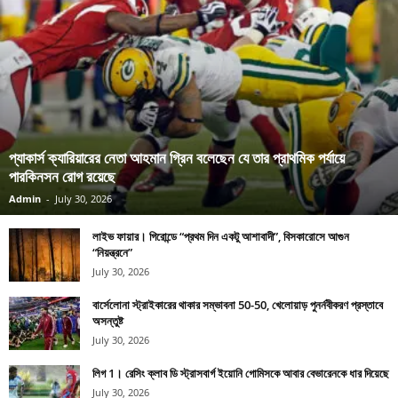
প্যাকার্স ক্যারিয়ারের নেতা আহমান গ্রিন বলেছেন যে তার প্রাথমিক পর্যায়ে
পারকিনসন রোগ রয়েছে
Admin
-
July 30, 2026
লাইভ ফায়ার। গিরোন্ডে “প্রথম দিন একটু আশাবাদী”, বিসকারোসে আগুন
“নিয়ন্ত্রনে”
July 30, 2026
বার্সেলোনা স্ট্রাইকারের থাকার সম্ভাবনা 50-50, খেলোয়াড় পুনর্নবীকরণ প্রস্তাবে
অসন্তুষ্ট
July 30, 2026
লিগ 1। রেসিং ক্লাব ডি স্ট্রাসবার্গ ইয়োনি গোমিসকে আবার বেভারেনকে ধার দিয়েছে
July 30, 2026