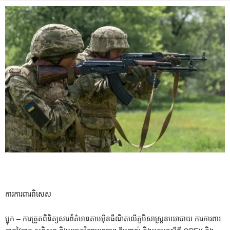
ការការពារពិសេស
ប្លុក – ការត្រួតពិនិត្យសារព័ត៌មានតាមអ៊ីនធឺណិតលើភូមិសាស្ត្រនយោបាយ ការការពារ