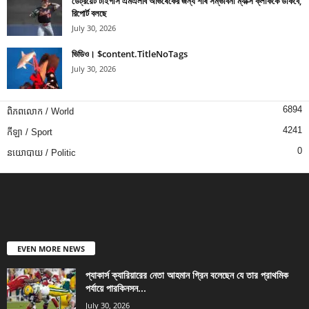
ডেট্রয়েট টাইগার্স এমএলবি অভিষেকের জন্য শীর্ষ সম্ভাবনা ম্যাক্স ক্লার্ককে ডাকবে,
রিপোর্ট বলছে
July 30, 2026
ভিডিও। $content.TitleNoTags
July 30, 2026
6894
ពិភពលោក / World
4241
កីឡា / Sport
0
នយោបាយ / Politic
EVEN MORE NEWS
প্যাকার্স ক্যারিয়ারের নেতা আহমান গ্রিন বলেছেন যে তার প্রাথমিক
পর্যায়ে পারকিনসন...
July 30, 2026