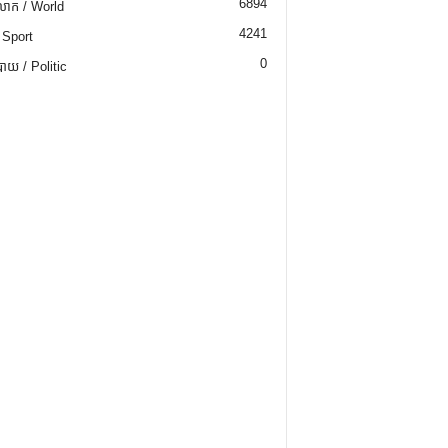
6894
ោក / World
4241
 Sport
0
យ / Politic