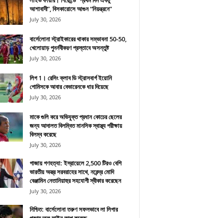
লাইভ ফায়ার। গিরোন্ডে “প্রথম দিন একটু
আশাবাদী”, বিসকারোসে আগুন “নিয়ন্ত্রনে”
July 30, 2026
বার্সেলোনা স্ট্রাইকারের থাকার সম্ভাবনা 50-50,
খেলোয়াড় পুনর্নবীকরণ প্রস্তাবে অসন্তুষ্ট
July 30, 2026
লিগ 1। রেসিং ক্লাব ডি স্ট্রাসবার্গ ইয়োনি
গোমিসকে আবার বেভারেনকে ধার দিয়েছে
July 30, 2026
মাকে গুলি করে অভিযুক্ত প্রধান কোচের ছেলের
জন্য আদালত বিলম্বিত মানসিক স্বাস্থ্য পরীক্ষায়
বিলম্ব করেছে
July 30, 2026
গাজায় গণহত্যা: ইস্রায়েলে 2,500 টিরও বেশি
ভারতীয় অস্ত্র সরবরাহের সাথে, নরেন্দ্র মোদি
বেঞ্জামিন নেতানিয়াহুর সহযোগী স্বীকার করেছেন
July 30, 2026
নিশ্চিত: বার্সেলোনা তরুণ সফলভাবে লা লিগার