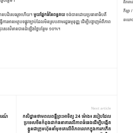
លៃបន្ថែម។
ពិភពល
កីឡា /
ក​បាន​បដិសេធ​រួច​ហើយ។
មួយផ្នែកធំនៃពន្ធគយ
ចង់​បាន​ដោយ​ប្រធានាធិបតី​
នយោបា
ាន​អត្ថបទ​ផ្លូវ​ច្បាប់​ដែល​មិន​ស្រប​តាម​រដ្ឋធម្មនុញ្ញ ដើម្បី​បង្ហាញ​អំពី​ភាព
ផ្ទះ​សេតវិមាន​បាន​ដំឡើង​ថ្លៃ​បន្ថែម ១០%។
Next article
ការណ៍
កសិដ្ឋានថាមពលពន្លឺព្រះអាទិត្យ 24 ម៉ោង៖ របៀបដែល
ប្រទេសចិនកំពុងដាក់ធនាគារលើភាពធំធេងដើម្បីបង្កើត
ខ្លួនជាក្រុមហ៊ុននាំមុខគេលើពិភពលោកក្នុងការកកើត