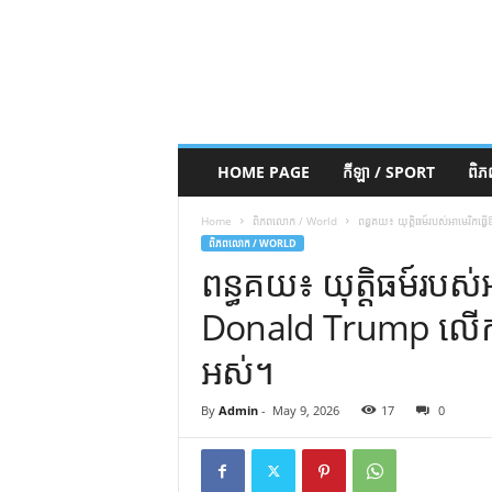
HOME PAGE
កីឡា / SPORT
ពិ
Home
ពិភពលោក / World
ពន្ធគយ៖ យុត្តិធម៍របស់អាមេរិកធ
ពិភពលោក / WORLD
ពន្ធគយ៖ យុត្តិធម៍របស់អ
Donald Trump លើការ
អស់។
By
Admin
-
May 9, 2026
17
0