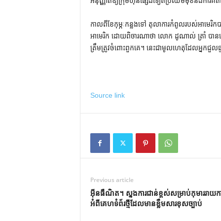
អនុញ្ញាតឱ្យក្រុមហ៊ុនផ្សេងទៀតប្រឈមមុខនឹងការគិតថ្
កាល​ពី​ខែ​កុម្ភៈ​កន្លង​ទៅ តុលាការ​កំពូល​របស់​អាមេរិ
អាមេរិក ដោយ​ពិចារណា​ថា លោក ដូណាល់ ត្រាំ បាន​ធ្វើ​ការ​អ
ត្រឹមត្រូវ​ចំពោះ​ពួកគេ។ នេះ​ជា​មូលហេតុ​ដែល​អ្នក​ជួល​
Source link
Previous article
អ៊ីនធឺណិត។ ស្នងការជាន់ខ្ពស់សម្រាប់កុមាររាយ
អំពីគេហទំព័រថ្មីដែលមានខ្លឹមសារខុសច្បាប់