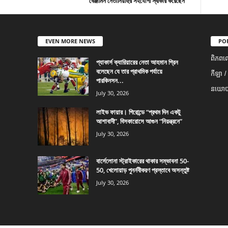
বেঞ্জামিন নেতানিয়াহুর সহযোগী স্বীকার করেছেন
EVEN MORE NEWS
PO
ពិភពល
প্যাকার্স ক্যারিয়ারের নেতা আহমান গ্রিন
বলেছেন যে তার প্রাথমিক পর্যায়ে
កីឡា /
পারকিনসন...
នយោបា
July 30, 2026
লাইভ ফায়ার। গিরোন্ডে “প্রথম দিন একটু
আশাবাদী”, বিসকারোসে আগুন “নিয়ন্ত্রনে”
July 30, 2026
বার্সেলোনা স্ট্রাইকারের থাকার সম্ভাবনা 50-
50, খেলোয়াড় পুনর্নবীকরণ প্রস্তাবে অসন্তুষ্ট
July 30, 2026