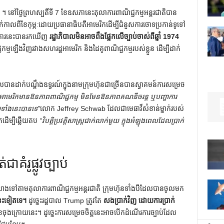
ថ្ងៃ​ព្រហស្បតិ៍​ទី 7 ខែ​ឧសភា​នេះ​តុលាការ​ពាណិជ្ជកម្ម​អន្តរជាតិ​បាន​
កាលពីខែកុម្ភៈដោយប្រធានាធិបតីអាមេរិកដើម្បីជំនួសការចោទប្រកាន់ទូទៅ
ការនេះបានរកឃើញ
រដ្ឋាភិបាលមិនអាចពឹងផ្អែកលើច្បាប់ចាស់ពីឆ្នាំ 1974
មឡើងវិញរវាងសហរដ្ឋអាមេរិក និងដៃគូពាណិជ្ជកម្មរបស់ខ្លួន ដើម្បីដាក់
លបានដាក់បណ្តឹងឧទ្ធរណ៍ក្នុងនាមក្រុមហ៊ុនជាច្រើនបានស្វាគមន៍ការសម្រេច
អាមេរិកមានឱនភាពពាណិជ្ជកម្ម មិនមែនឱនភាពគណនីចរន្ត ឬបញ្ហាការ
យទាំងនេះបានទេ”
លោក Jeffrey Schwab ដែលជាមេធាវីសំខាន់ម្នាក់របស់
តដើម្បីឆ្លើយតប
“វិបត្តិប្រវត្តិសាស្ត្រជាក់លាក់មួយ ក្នុងអំឡុងពេលដែលប្រាក់
​គំរូ​ផ្លូវ​ច្បាប់
ទៅតាមតុលាការពាណិជ្ជកម្មអន្តរជាតិ ក្រុមហ៊ុនទាំងបីដែលបានចូលមក
នេះទៀតទេ។
ដូច្នេះរដ្ឋបាល Trump ត្រូវតែ
សងប្រាក់វិញ ដោយការប្រាក់
ងក្រោយនេះ។ ដូច្នេះការសម្រេចចិត្តនេះអាចបើកដំណើរការច្បាប់ដែល