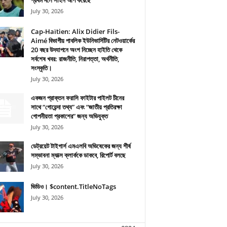
প্রথম দলে সাইন আপ করেছে
July 30, 2026
Cap-Haïtien: Alix Didier Fils-
Aimé বিভাগীয় পাবলিক ইউনিভার্সিটির নেটওয়ার্কের
20 বছর উদযাপনে অংশ নিচ্ছেন হাইতি থেকে
সর্বশেষ খবর: রাজনীতি, নিরাপত্তা, অর্থনীতি,
সংস্কৃতি।
July 30, 2026
একজন প্রাক্তন ফরাসি ফাইটার পাইলট চীনের
সাথে “গোয়েন্দা তথ্য” এবং “জাতীয় প্রতিরক্ষা
গোপনীয়তা প্রকাশের” জন্য অভিযুক্ত
July 30, 2026
ডেট্রয়েট টাইগার্স এমএলবি অভিষেকের জন্য শীর্ষ
সম্ভাবনা ম্যাক্স ক্লার্ককে ডাকবে, রিপোর্ট বলছে
July 30, 2026
ভিডিও। $content.TitleNoTags
July 30, 2026