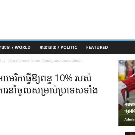
ភពលោក / WORLD
នយោបាយ / POLITIC
FEATURED
្វើឱ្យពន្ធ 10% របស់ Donald Trump លើការនាំចូលសម្រាប់ប្រទេសទាំងអស់។
ាមេរិកធ្វើឱ្យពន្ធ 10% របស់
នាំចូលសម្រាប់ប្រទេសទាំង
প্যাকা
প্রাথম
Admi