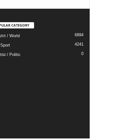
PULAR CATEGORY
6894
ោក / World
4241
 Sport
0
យ / Politic