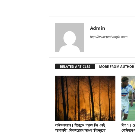
Admin
http://www.pmbangla.com
RELATED ARTICLES
MORE FROM AUTHOR
লাইভ ফায়ার। গিরোন্ডে “প্রথম দিন একটু
লিগ 1। রেসি
আশাবাদী”, বিসকারোসে আগুন “নিয়ন্ত্রনে”
গোমিসকে আ