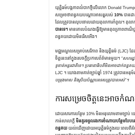
យុត្តិធម៍បង្កភាពលំបាកថ្មីលើលោក Donald Trump ។ នៅ​
សម្រេច​ថា​ពន្ធ​គយ​បណ្តោះអាសន្ន​របស់
10%
បានដាក់
ដែលត្រូវបានលុបចោលដោយតុលាការកំពូល។ តុលា
បានទេ។
មានគោលបំណងធ្វើឱ្យមានតុល្យភាពពាណិជ្ជកម្
ពន្ធគយដោយមិនរើសអើង។
មជ្ឈមណ្ឌលសម្រាប់សេរីភាព និងយុត្តិធម៌ (LJC) ដែ
ចិត្តនេះនៅក្នុងសេចក្តីប្រកាសព័ត៌មានមួយ។
“សហរដ្ឋ
ទូទាត់អន្តរជាតិទេ។ ប្រធានាធិបតីមិនអាចដាក់ពន្ធគ
LJC ។ យោងតាមគាត់ច្បាប់ឆ្នាំ 1974 ត្រូវបានអនុម័
បម្រុងមាស និងរូបិយប័ណ្ណបរទេសត្រូវបានអស់”។
ការ​សម្រេច​ចិត្ត​នេះ​អាច​កំណត់​ជា
ដោយសារការបន្ថែម 10% មិនអនុលោមតាមច្បាប់ យោង
កាន់សាលាក្តី
មិនគួរទទួលរងការចំណាយបន្ថែមបែប
ពន្ធគយ
យល់ឃើញដោយអយុត្តិធម៌ក្នុងរយៈពេលពីរខែចុ