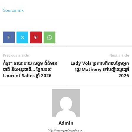
Source link
Previous article
Next article
គំនូរ។ នយោបាយ សង្គម ព័ត៌មាន
Lady Vols ប្រកាសពីការបន្ថែមអ្នក
ជាតិ និងអន្តរជាតិ… ភ្នែករបស់
ផ្ទេរ Matheny ទៅបញ្ជីឈ្មោះឆ្នាំ
Laurent Salles ឆ្នាំ 2026
2026
Admin
http://www.pmbangla.com