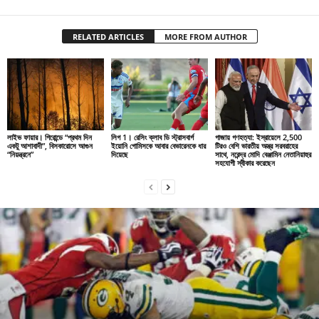
RELATED ARTICLES
MORE FROM AUTHOR
লাইভ ফায়ার। গিরোন্ডে “প্রথম দিন
লিগ 1। রেসিং ক্লাব ডি স্ট্রাসবার্গ
গাজায় গণহত্যা: ইস্রায়েলে 2,500
একটু আশাবাদী”, বিসকারোসে আগুন
ইয়োনি গোমিসকে আবার বেভারেনকে ধার
টিরও বেশি ভারতীয় অস্ত্র সরবরাহের
“নিয়ন্ত্রনে”
দিয়েছে
সাথে, নরেন্দ্র মোদি বেঞ্জামিন নেতানিয়াহুর
সহযোগী স্বীকার করেছেন