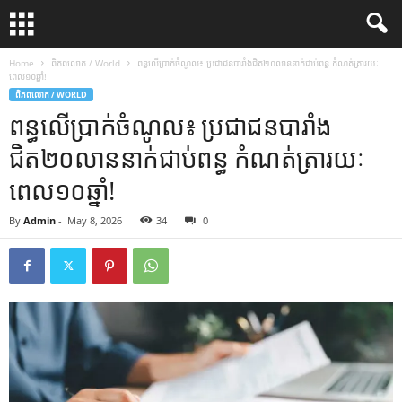
Home
ពិភពលោក / World
ពន្ធលើប្រាក់ចំណូល៖ ប្រជាជនបារាំងជិត២០លាននាក់ជាប់ពន្ធ កំណត់ត្រារយៈ
ពេល១០ឆ្នាំ!
ពិភពលោក / WORLD
ពន្ធលើប្រាក់ចំណូល៖ ប្រជាជនបារាំង
ជិត២០លាននាក់ជាប់ពន្ធ កំណត់ត្រារយៈ
ពេល១០ឆ្នាំ!
By
Admin
-
May 8, 2026
34
0