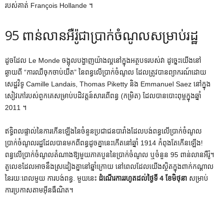
របស់គាត់ François Hollande ។
95 ពាន់លានអឺរ៉ូជាប្រាក់ចំណូលសម្រាប់រដ្ឋ
ដូចដែល Le Monde ចង្អុលបង្ហាញយ៉ាងល្អនៅក្នុងអត្ថបទរបស់វា ដូច្នេះយើងនៅ
ឆ្ងាយពី “ការឈឺចុកចាប់យឺត” នៃពន្ធលើប្រាក់ចំណូល ដែលត្រូវបានព្យាករណ៍ដោយ
សេដ្ឋវិទូ Camille Landais, Thomas Piketty និង Emmanuel Saez នៅក្នុង
សៀវភៅរបស់ពួកគេសម្រាប់បដិវត្តន៍សារពើពន្ធ (កម្រិត) ដែលបានបោះពុម្ពក្នុងឆ្នាំ
2011 ។
ឥទ្ធិពលផ្ទាល់នៃការកើនឡើងនៃចំនួនប្រជាជនបារាំងដែលបង់ពន្ធលើប្រាក់ចំណូល
ប្រាក់ចំណូលរដ្ឋដែលបានមកពីពន្ធដូចគ្នានេះកើតនៅឆ្នាំ 1914 កំពុងតែកើនឡើង!
ពន្ធលើប្រាក់ចំណូលតំណាងឱ្យមួយភាគបួននៃប្រាក់ចំណូល ឬចំនួន 95 ពាន់លានអឺរ៉ូ។
តួលេខ​ដែល​អាច​នឹង​ស្រដៀង​គ្នា​នៅ​ឆ្នាំ​ក្រោយ នៅ​ពេល​ដែល​យើង​ស្ថិត​ក្នុង​ពាក់កណ្តាល​
នៃ​រយៈពេល​មួយ​
ការបង់ពន្ធ
. មួយនេះ
ដំណើរការរហូតដល់ថ្ងៃទី 4 ខែមិថុនា
សម្រាប់
ការប្រកាសតាមអ៊ីនធឺណិត។