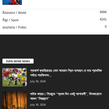
6894
ពិភពលោក / World
4241
កីឡា / Sport
0
នយោបាយ / Politic
EVEN MORE NEWS
প্যাকার্স ক্যারিয়ারের নেতা আহমান গ্রিন বলেছেন যে তার প্রাথমিক
পর্যায়ে পারকিনসন...
July 30, 2026
লাইভ ফায়ার। গিরোন্ডে “প্রথম দিন একটু আশাবাদী”, বিসকারোসে
আগুন “নিয়ন্ত্রনে”
July 30, 2026