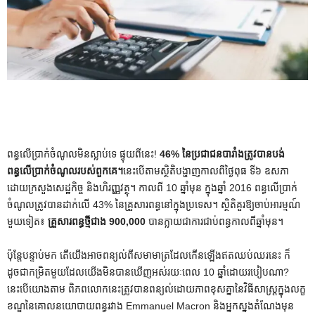
ពន្ធលើប្រាក់ចំណូលមិនស្លាប់ទេ ផ្ទុយពីនេះ!
46% នៃប្រជាជនបារាំងត្រូវបានបង់
ពន្ធលើប្រាក់ចំណូលរបស់ពួកគេ។
នេះ​បើ​តាម​ស្ថិតិ​បង្ហាញ​កាលពី​ថ្ងៃ​ពុធ ទី​៦ ឧសភា
ដោយ​ក្រសួង​សេដ្ឋកិច្ច និង​ហិរញ្ញវត្ថុ។ កាលពី 10 ឆ្នាំមុន ក្នុងឆ្នាំ 2016 ពន្ធលើប្រាក់
ចំណូលត្រូវបានដាក់លើ 43% នៃគ្រួសារពន្ធនៅក្នុងប្រទេស។ ស្ថិតិគួរឱ្យចាប់អារម្មណ៍
មួយទៀត៖
គ្រួសារពន្ធថ្មីជាង 900,000
បានក្លាយជាការជាប់ពន្ធកាលពីឆ្នាំមុន។
ប៉ុន្តែ​បន្ទាប់មក តើ​យើង​អាច​ពន្យល់​ពី​សមាមាត្រ​ដែល​កើនឡើង​ឥតឈប់ឈរ​នេះ ក៏
ដូចជា​កម្រិត​មួយ​ដែល​យើង​មិន​បានឃើញ​អស់​រយៈពេល 10 ឆ្នាំ​ដោយ​របៀបណា?
នេះបើយោងតាម
ពិភពលោក
នេះត្រូវបានពន្យល់ដោយភាពខុសគ្នានៃវិធីសាស្រ្តក្នុងលក្ខ
ខណ្ឌនៃគោលនយោបាយពន្ធរវាង Emmanuel Macron និងអ្នកស្នងតំណែងមុន