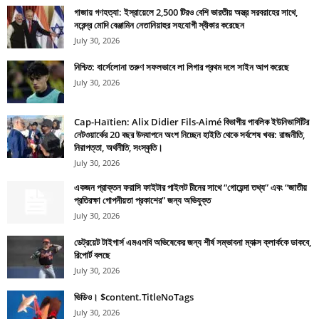
গাজায় গণহত্যা: ইস্রায়েলে 2,500 টিরও বেশি ভারতীয় অস্ত্র সরবরাহের সাথে,
নরেন্দ্র মোদি বেঞ্জামিন নেতানিয়াহুর সহযোগী স্বীকার করেছেন
July 30, 2026
নিশ্চিত: বার্সেলোনা তরুণ সফলভাবে লা লিগার প্রথম দলে সাইন আপ করেছে
July 30, 2026
Cap-Haïtien: Alix Didier Fils-Aimé বিভাগীয় পাবলিক ইউনিভার্সিটির
নেটওয়ার্কের 20 বছর উদযাপনে অংশ নিচ্ছেন হাইতি থেকে সর্বশেষ খবর: রাজনীতি,
নিরাপত্তা, অর্থনীতি, সংস্কৃতি।
July 30, 2026
একজন প্রাক্তন ফরাসি ফাইটার পাইলট চীনের সাথে “গোয়েন্দা তথ্য” এবং “জাতীয়
প্রতিরক্ষা গোপনীয়তা প্রকাশের” জন্য অভিযুক্ত
July 30, 2026
ডেট্রয়েট টাইগার্স এমএলবি অভিষেকের জন্য শীর্ষ সম্ভাবনা ম্যাক্স ক্লার্ককে ডাকবে,
রিপোর্ট বলছে
July 30, 2026
ভিডিও। $content.TitleNoTags
July 30, 2026