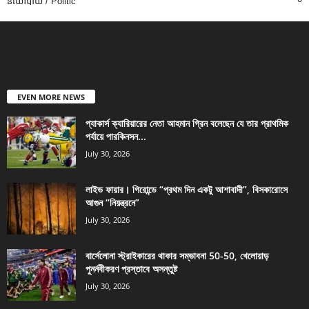
នយោបាយ / Politic
EVEN MORE NEWS
প্যাকার্স ক্যারিয়ারের নেতা আহমান গ্রিন বলেছেন যে তার প্রাথমিক
পর্যায়ে পারকিনসন...
July 30, 2026
লাইভ ফায়ার। গিরোন্ডে “প্রথম দিন একটু আশাবাদী”, বিসকারোসে
আগুন “নিয়ন্ত্রনে”
July 30, 2026
বার্সেলোনা স্ট্রাইকারের থাকার সম্ভাবনা 50-50, খেলোয়াড়
পুনর্নবীকরণ প্রস্তাবে অসন্তুষ্ট
July 30, 2026