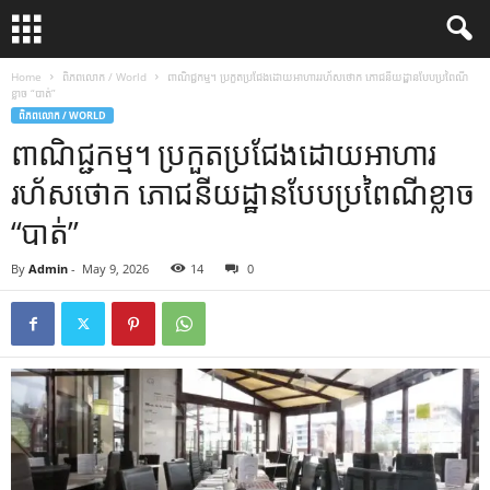
Home
ពិភពលោក / World
ពាណិជ្ជកម្ម។ ប្រកួតប្រជែងដោយអាហាររហ័សថោក ភោជនីយដ្ឋានបែបប្រពៃណី
ខ្លាច “បាត់”
ពិភពលោក / WORLD
ពាណិជ្ជកម្ម។ ប្រកួតប្រជែងដោយអាហារ
រហ័សថោក ភោជនីយដ្ឋានបែបប្រពៃណីខ្លាច
“បាត់”
By
Admin
-
May 9, 2026
14
0