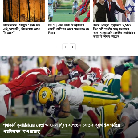
লাইভ ফায়ার। গিরোন্ডে “প্রথম দিন
লিগ 1। রেসিং ক্লাব ডি স্ট্রাসবার্গ
গাজায় গণহত্যা: ইস্রায়েলে 2,500
একটু আশাবাদী”, বিসকারোসে আগুন
ইয়োনি গোমিসকে আবার বেভারেনকে ধার
টিরও বেশি ভারতীয় অস্ত্র সরবরাহের
“নিয়ন্ত্রনে”
দিয়েছে
সাথে, নরেন্দ্র মোদি বেঞ্জামিন নেতানিয়াহুর
সহযোগী স্বীকার করেছেন
প্যাকার্স ক্যারিয়ারের নেতা আহমান গ্রিন বলেছেন যে তার প্রাথমিক পর্যায়ে
পারকিনসন রোগ রয়েছে