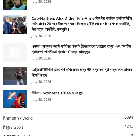
July 30, 2026
Cap-Haïtien: Alix Didier Fils-Aimé বিভাগীয় পাবলিক ইউনিভার্সিটির
নেটওয়ার্কের 20 বছর উদযাপনে অংশ নিচ্ছেন হাইতি থেকে সর্বশেষ খবর: রাজনীতি,
নিরাপত্তা, অর্থনীতি, সংস্কৃতি।
July 30, 2026
একজন প্রাক্তন ফরাসি ফাইটার পাইলট চীনের সাথে “গোয়েন্দা তথ্য” এবং “জাতীয়
প্রতিরক্ষা গোপনীয়তা প্রকাশের” জন্য অভিযুক্ত
July 30, 2026
ডেট্রয়েট টাইগার্স এমএলবি অভিষেকের জন্য শীর্ষ সম্ভাবনা ম্যাক্স ক্লার্ককে ডাকবে,
রিপোর্ট বলছে
July 30, 2026
ভিডিও। $content.TitleNoTags
July 30, 2026
6894
ពិភពលោក / World
4241
កីឡា / Sport
0