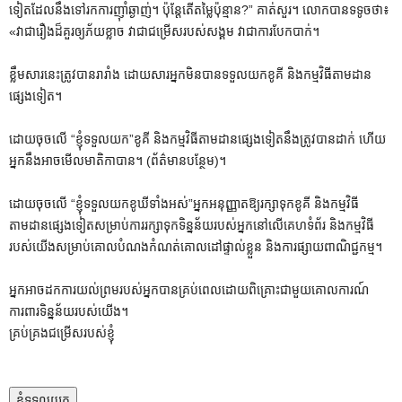
ទៀតដែលនឹងទៅរកការញ៉ាំឆ្ងាញ់។ ប៉ុន្តែតើតម្លៃប៉ុន្មាន?” គាត់សួរ។ លោក​បាន​ទទូច​ថា​៖
«​វា​ជា​រឿង​ដ៏​គួរ​ឲ្យ​ភ័យខ្លាច វា​ជា​ជម្រើស​របស់​សង្គម វា​ជា​ការ​បែកបាក់​។
ខ្លឹមសារនេះត្រូវបានរារាំង ដោយសារអ្នកមិនបានទទួលយកខូគី និងកម្មវិធីតាមដាន
ផ្សេងទៀត។
ដោយចុចលើ
“ខ្ញុំទទួលយក”
ខូគី និងកម្មវិធីតាមដានផ្សេងទៀតនឹងត្រូវបានដាក់ ហើយ
អ្នកនឹងអាចមើលមាតិកាបាន។
(ព័ត៌មានបន្ថែម)។
ដោយចុចលើ
“ខ្ញុំទទួលយកខូឃីទាំងអស់”
អ្នកអនុញ្ញាតឱ្យរក្សាទុកខូគី និងកម្មវិធី
តាមដានផ្សេងទៀតសម្រាប់ការរក្សាទុកទិន្នន័យរបស់អ្នកនៅលើគេហទំព័រ និងកម្មវិធី
របស់យើងសម្រាប់គោលបំណងកំណត់គោលដៅផ្ទាល់ខ្លួន និងការផ្សាយពាណិជ្ជកម្ម។
អ្នកអាចដកការយល់ព្រមរបស់អ្នកបានគ្រប់ពេលដោយពិគ្រោះជាមួយគោលការណ៍
ការពារទិន្នន័យរបស់យើង។
គ្រប់គ្រងជម្រើសរបស់ខ្ញុំ
ខ្ញុំទទួលយក