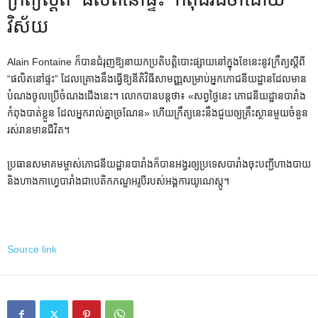
វិស័យ
Alain Fontaine ក៏បានជំរុញឱ្យនាយកប្រតិបត្តិបោះផ្សាយនៅក្នុងខែនេះនូវក្រឹត្យស្តីពី
“ផលិតនៅផ្ទះ” ដែលគ្រោងនឹងធ្វើឱ្យនីតិវិធីសាមញ្ញសម្រាប់អ្នកភោជនីយដ្ឋានដែលមាន
បំណងចូលប្រើចំណងជើងនេះ។ លោក​បាន​បន្ត​ថា​៖ «​សព្វ​ថ្ងៃ​នេះ ភោជនីយដ្ឋាន​បារាំង​
កំពុង​បាត់​ខ្លួន ដែល​អ្នក​រាល់​គ្នា​ច្រណែន» ហើយ​ក្រឹត្យ​នេះ​នឹង​ជួយ​ឲ្យ​គ្រឹះស្ថាន​មួយ​ចំនួន​
រស់​រាន​មាន​ជីវិត។
ប្រធាន​សមាគម​ម្ចាស់​ភោជនីយដ្ឋាន​បារាំង​ក៏​បាន​អង្វរ​ឲ្យ​ប្រទេស​បារាំង​ចុះ​បញ្ជី​ហាង​បាយ
និង​ហាង​កាហ្វេ​បារាំង​ជា​បេតិកភណ្ឌ​អរូបី​របស់​អង្គការ​យូណេស្កូ។
Source link