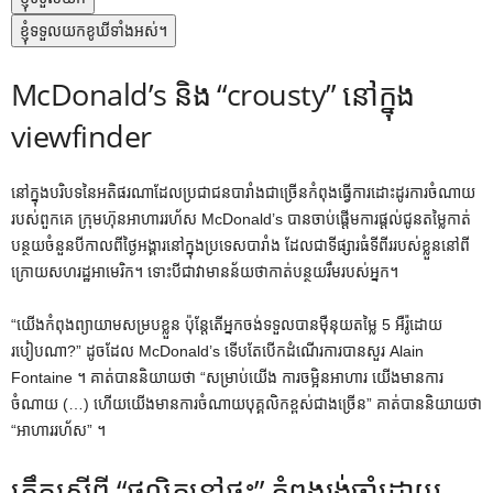
ខ្ញុំទទួលយកខូឃីទាំងអស់។
McDonald’s និង “crousty” នៅក្នុង
viewfinder
នៅក្នុងបរិបទនៃអតិផរណាដែលប្រជាជនបារាំងជាច្រើនកំពុងធ្វើការដោះដូរការចំណាយ
របស់ពួកគេ ក្រុមហ៊ុនអាហាររហ័ស McDonald’s បានចាប់ផ្តើមការផ្តល់ជូនតម្លៃកាត់
បន្ថយចំនួនបីកាលពីថ្ងៃអង្គារនៅក្នុងប្រទេសបារាំង ដែលជាទីផ្សារធំទីពីររបស់ខ្លួននៅពី
ក្រោយសហរដ្ឋអាមេរិក។ ទោះបីជាវាមានន័យថាកាត់បន្ថយរឹមរបស់អ្នក។
“យើងកំពុងព្យាយាមសម្របខ្លួន ប៉ុន្តែតើអ្នកចង់ទទួលបានម៉ឺនុយតម្លៃ 5 អឺរ៉ូដោយ
របៀបណា?” ដូចដែល McDonald’s ទើបតែបើកដំណើរការបានសួរ Alain
Fontaine ។ គាត់បាននិយាយថា “សម្រាប់យើង ការចម្អិនអាហារ យើងមានការ
ចំណាយ (…) ហើយយើងមានការចំណាយបុគ្គលិកខ្ពស់ជាងច្រើន” គាត់បាននិយាយថា
“អាហាររហ័ស” ។
ក្រឹត្យស្តីពី “ផលិតនៅផ្ទះ” កំពុងរង់ចាំដោយ