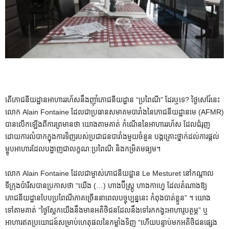
តើភោជនីយដ្ឋានអាហាររហ័សនឹងញ៉ាំភោជនីយដ្ឋាន “ប្រពៃណី” ដែរឬទេ? ថ្ងៃសៅរ៍នេះ
លោក Alain Fontaine ដែលជាប្រធានសមាគមបារាំងនៃភោជនីយដ្ឋានមេ (AFMR)
បានលើកឡើងពីការព្រមានថា យោងតាមគាត់ កំណើននៃអាហាររហ័ស ដែលជំរុញ
ដោយការលំបាកក្នុងការទិញរបស់ប្រជាជនបារាំងមួយចំនួន បង្កគ្រោះថ្នាក់ដល់ការផ្តល់
ម្ហូបអាហារដែលបង្ហាញជាលក្ខណៈប្រពៃណី និងកម្រិតមធ្យម។
លោក Alain Fontaine ដែលជាម្ចាស់ភោជនីយដ្ឋាន Le Mesturet នៅកណ្តាល
ទីក្រុងប៉ារីសបានប្រកាសថា “យើង (…) ហាងប៊ីស្ត្រូ ហាងកាហ្វេ ដែលតំណាងឱ្យ
ភោជនីយដ្ឋានបែបប្រពៃណីភាគច្រើននាពេលបច្ចុប្បន្ននេះ កំពុងបាត់ខ្លួន” ។ យោង
ទៅតាមគាត់ “ថ្ងៃស្អែកយើងនឹងមានអតិថិជនដែលនឹងទៅរកកង្វះអាហារូបត្ថម្ភ” ឬ
អាហារឥតប្រយោជន៍សម្រាប់ហេតុផលនៃកម្លាំងទិញ “ហើយបន្ទាប់មកអតិថិជនផ្សេង