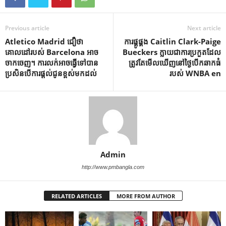
Previous article
Next article
Atletico Madrid ជឿថា
ការ​ផ្គូផ្គង Caitlin Clark-Paige
គោលដៅរបស់ Barcelona អាច
Bueckers ​ក្លាយជា​ការប្រកួត​ដែល​
ចាកចេញ។ ការលក់អាចធ្វើទៅបាន
ត្រូវតែ​មើល​ឃើញ​នៅ​ថ្ងៃ​បើក​ឆាក​ធំ​
ប្រសិនបើការផ្តល់ជូនខ្ពស់មកដល់
របស់​ WNBA en
Admin
http://www.pmbangla.com
RELATED ARTICLES
MORE FROM AUTHOR