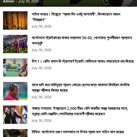
Admin
-
July 30, 2026
লাইভ ফায়ার। গিরোন্ডে “প্রথম দিন একটু আশাবাদী”, বিসকারোসে আগুন
“নিয়ন্ত্রনে”
July 30, 2026
বার্সেলোনা স্ট্রাইকারের থাকার সম্ভাবনা 50-50, খেলোয়াড় পুনর্নবীকরণ প্রস্তাবে
অসন্তুষ্ট
July 30, 2026
লিগ 1। রেসিং ক্লাব ডি স্ট্রাসবার্গ ইয়োনি গোমিসকে আবার বেভারেনকে ধার দিয়েছে
July 30, 2026
মাকে গুলি করে অভিযুক্ত প্রধান কোচের ছেলের জন্য আদালত বিলম্বিত মানসিক
স্বাস্থ্য পরীক্ষায় বিলম্ব করেছে
July 30, 2026
গাজায় গণহত্যা: ইস্রায়েলে 2,500 টিরও বেশি ভারতীয় অস্ত্র সরবরাহের সাথে,
নরেন্দ্র মোদি বেঞ্জামিন নেতানিয়াহুর সহযোগী স্বীকার করেছেন
July 30, 2026
নিশ্চিত: বার্সেলোনা তরুণ সফলভাবে লা লিগার প্রথম দলে সাইন আপ করেছে