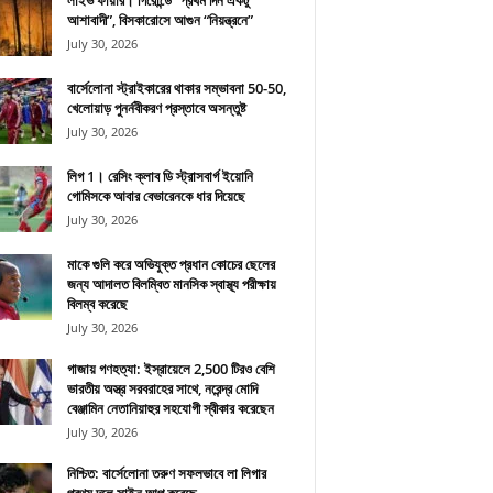
লাইভ ফায়ার। গিরোন্ডে “প্রথম দিন একটু
আশাবাদী”, বিসকারোসে আগুন “নিয়ন্ত্রনে”
July 30, 2026
বার্সেলোনা স্ট্রাইকারের থাকার সম্ভাবনা 50-50,
খেলোয়াড় পুনর্নবীকরণ প্রস্তাবে অসন্তুষ্ট
July 30, 2026
লিগ 1। রেসিং ক্লাব ডি স্ট্রাসবার্গ ইয়োনি
গোমিসকে আবার বেভারেনকে ধার দিয়েছে
July 30, 2026
মাকে গুলি করে অভিযুক্ত প্রধান কোচের ছেলের
জন্য আদালত বিলম্বিত মানসিক স্বাস্থ্য পরীক্ষায়
বিলম্ব করেছে
July 30, 2026
গাজায় গণহত্যা: ইস্রায়েলে 2,500 টিরও বেশি
ভারতীয় অস্ত্র সরবরাহের সাথে, নরেন্দ্র মোদি
বেঞ্জামিন নেতানিয়াহুর সহযোগী স্বীকার করেছেন
July 30, 2026
নিশ্চিত: বার্সেলোনা তরুণ সফলভাবে লা লিগার