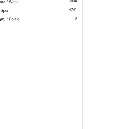
6894
ោក / World
4241
 Sport
0
យ / Politic