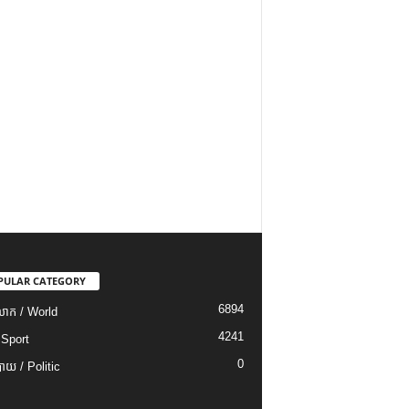
PULAR CATEGORY
6894
ោក / World
4241
 Sport
0
យ / Politic