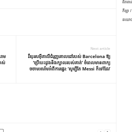
ពិភពល
កីឡា /
នយោបា
Next article
ំរាម
វីរបុរសអ៊ីតាលីជំរុញគោលដៅរបស់ Barcelona ឱ្យ
បស់
‘ប្រើបេះដូងនិងក្បាលរបស់គាត់’ ចំពេលមានពាក្យ
ចចាមអារ៉ាមអំពីការផ្ទេរ: ‘សូម្បីតែ Messi ក៏ទៅដែរ’