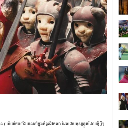
ន (ហើយថែមទាំងមាននៅក្នុងគំនូរជីវចល) ដែលជាមនុស្សឆ្កួតដែលធ្វើអ្វីៗ