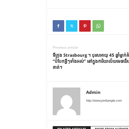
Previous article
ទីក្រុង Strasbourg ។ បុរសអាយុ 45 ឆ្នាំម្នាក់គ
“បំបែកអ្វីៗទាំងអស់” នៅក្នុងការិយាល័យមេធាវីរ
គាត់។
Admin
http://www.pmbangla.com
RELATED ARTICLES
MORE FROM AUTHOR