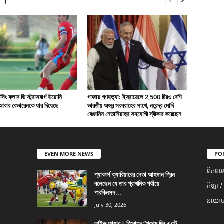
ং ক্লাব ডি স্ট্রাসবার্গ ইয়োনি
গাজায় গণহত্যা: ইস্রায়েলে 2,500 টিরও বেশি
বার বেভারেনকে ধার দিয়েছে
ভারতীয় অস্ত্র সরবরাহের সাথে, নরেন্দ্র মোদি
বেঞ্জামিন নেতানিয়াহুর সহযোগী স্বীকার করেছেন
EVEN MORE NEWS
PO
ពិភពល
প্যাকার্স ক্যারিয়ারের নেতা আহমান গ্রিন
বলেছেন যে তার প্রাথমিক পর্যায়ে
កីឡា /
পারকিনসন...
នយោបា
July 30, 2026
লাইভ ফায়ার। গিরোন্ডে “প্রথম দিন একটু