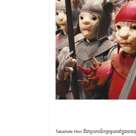
Takahide Hori គឺជាប្រភេទដ៏កម្រមួយនៅក្នុងរោងកុ