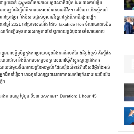
e ជាមួយគាត់
ឆ្កែឆ្កួត
ផលិតករភាពយន្តជនជាតិជប៉ុន ដែលបានចាប់ផ្តើម
បញ្ឈប់ដើម្បីនាំពិភពលោករបស់គាត់មានជីវិត។ នៅទីនេះ យើងស្ថិតនៅ
្រែះច្រែះ និងបិសាចផ្លាស់ប្តូរបានវិវត្តនៅក្នុងពិភពដ៏រង្គោះរង្គើ។
នៅឆ្នាំ 2021 នៅប្រទេសបារាំង ដែល Takahide Hori ចំណាយពេលជិត
ែលកើតឡើងមុនពេលសកម្មភាពនៃខ្សែភាពយន្តដំបូងបានចំណាយពេល
លួនជាសម្ព័ន្ធមិត្តក្នុងការប្រឈមមុខនឹងការគំរាមកំហែងដ៏ខ្ពង់ខ្ពស់ គឺស្ទើរតែ
រពេលវេលា និងពិភពលោកស្របគ្នា សេណារីយ៉ូគឺស្មុគស្មាញជាងការ
្រាយជាមួយនឹងភាពយន្ដនៃអារម្មណ៍ ដែលរឿងសំខាន់គឺលើសពីអ្វីទាំងអស់
ឹកនាំរឿង។ រោងកុន​ដែល​ត្រូវ​បាន​គេ​កោតសរសើរ​ច្រើន​ជាង​នេះ​បើ​យើង​
ដិ​។
ងរោងភាពយន្ត ថ្ងៃពុធ ទី១៣ ឧសភានេះ។ Duration: 1 hour 45