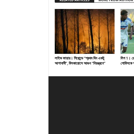
লাইভ ফায়ার। গিরোন্ডে “প্রথম দিন একটু
লিগ 1। রেসি
আশাবাদী”, বিসকারোসে আগুন “নিয়ন্ত্রনে”
গোমিসকে আ