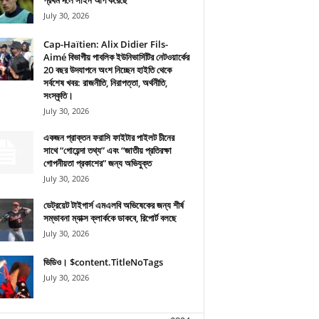
প্রথম দলে সাইন আপ করেছে
July 30, 2026
Cap-Haïtien: Alix Didier Fils-
Aimé বিভাগীয় পাবলিক ইউনিভার্সিটির নেটওয়ার্কের
20 বছর উদযাপনে অংশ নিচ্ছেন হাইতি থেকে
সর্বশেষ খবর: রাজনীতি, নিরাপত্তা, অর্থনীতি,
সংস্কৃতি।
July 30, 2026
একজন প্রাক্তন ফরাসি ফাইটার পাইলট চীনের
সাথে “গোয়েন্দা তথ্য” এবং “জাতীয় প্রতিরক্ষা
গোপনীয়তা প্রকাশের” জন্য অভিযুক্ত
July 30, 2026
ডেট্রয়েট টাইগার্স এমএলবি অভিষেকের জন্য শীর্ষ
সম্ভাবনা ম্যাক্স ক্লার্ককে ডাকবে, রিপোর্ট বলছে
July 30, 2026
ভিডিও। $content.TitleNoTags
July 30, 2026