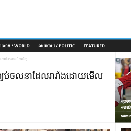
ភពលោក / WORLD
នយោបាយ / POLITIC
FEATURED
នាដែលរារាំងដោយមើលឃើញ
ញ្ឈប់ចលនាដែលរារាំងដោយមើល
প্যাকা
প্রাথম
Admi