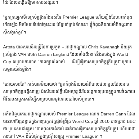
ដែរ​ ដែល​បង្កើត​ឱ្យ​មាន​ការ​សង្ស័យ។
“អ្នកក្រឡេកមើលគ្រប់ជ្រុងទាំងអស់នៃ Premier League ហើយរឿងបែបនេះកំពុង
កើតឡើង មិនមែនទើបតែថ្ងៃនេះទេ ប៉ុន្តែនៅគ្រប់ទីលាន។ ខ្ញុំកំពុងនិយាយអំពីកង្វះភាព
ស៊ីសង្វាក់គ្នា”។
Arteta បានសរសើរមន្ត្រីនៃការប្រកួត – អាជ្ញាកណ្តាល Chris Kavanagh និងអ្នក
គ្រប់គ្រង VAR លោក Darren England ដែលទាំងពីរនាក់នឹងលេងក្នុង World
Cup សម្រាប់ការមាន “ភាពច្បាស់លាស់ … ដើម្បីធ្វើការសម្រេចចិត្តត្រឹមត្រូវ” ក្រោម
សម្ពាធយ៉ាងខ្លាំង។
“ដោយសារតែ” គាត់បាននិយាយថា “អ្នកកំពុងនិយាយអំពីពេលវេលាមួយដែលអាច
សម្រេចចិត្តប្រវត្តិសាស្រ្ត ដំណើររបស់ក្លឹបដ៏អស្ចារ្យពីរដែលពួកគេប្រយុទ្ធក្នុងការចំណាយ
ជីវិតរបស់ពួកគេដើម្បីសម្រេចបាននូវគោលដៅរបស់ពួកគេ។
អតីតជំនួយការអាជ្ញាកណ្តាលរបស់ Premier League លោក Darren Cann ដែល
បានហៅខ្សែបន្ទាត់ក្នុងការប្រកួតវគ្គផ្តាច់ព្រ័ត្រ World Cup ឆ្នាំ 2010 បានប្រាប់ BBC
ថា ប្រទេសអង់គ្លេស “បានចូលកាន់កាប់ គាត់បានធ្វើការសម្រេចចិត្តត្រឹមត្រូវ ហើយវាជា
ការហៅ VAR ដ៏ធំបំផុតក្នុងប្រវត្តិសាស្ត្រ Premier League” ។