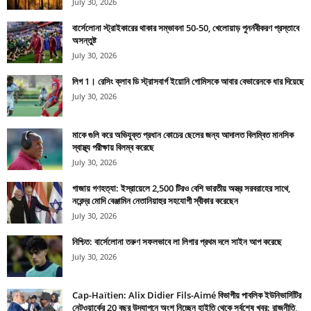
July 30, 2026
বার্সেলোনা স্ট্রাইকারের থাকার সম্ভাবনা 50-50, খেলোয়াড় পুনর্নবীকরণ প্রস্তাবে
অসন্তুষ্ট
July 30, 2026
লিগ 1। রেসিং ক্লাব ডি স্ট্রাসবার্গ ইয়োনি গোমিসকে আবার বেভারেনকে ধার দিয়েছে
July 30, 2026
মাকে গুলি করে অভিযুক্ত প্রধান কোচের ছেলের জন্য আদালত বিলম্বিত মানসিক
স্বাস্থ্য পরীক্ষায় বিলম্ব করেছে
July 30, 2026
গাজায় গণহত্যা: ইস্রায়েলে 2,500 টিরও বেশি ভারতীয় অস্ত্র সরবরাহের সাথে,
নরেন্দ্র মোদি বেঞ্জামিন নেতানিয়াহুর সহযোগী স্বীকার করেছেন
July 30, 2026
নিশ্চিত: বার্সেলোনা তরুণ সফলভাবে লা লিগার প্রথম দলে সাইন আপ করেছে
July 30, 2026
Cap-Haïtien: Alix Didier Fils-Aimé বিভাগীয় পাবলিক ইউনিভার্সিটির
নেটওয়ার্কের 20 বছর উদযাপনে অংশ নিচ্ছেন হাইতি থেকে সর্বশেষ খবর: রাজনীতি,