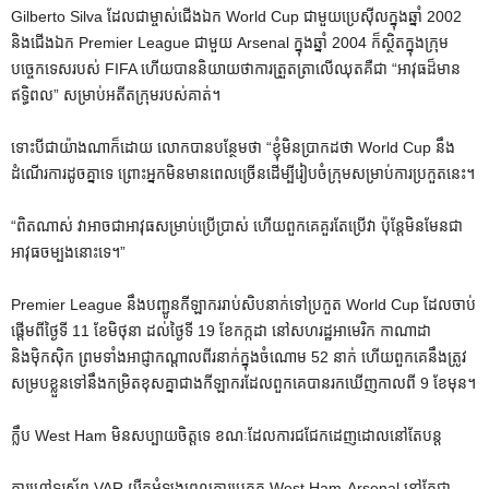
Gilberto Silva ដែលជាម្ចាស់ជើងឯក World Cup ជាមួយប្រេស៊ីលក្នុងឆ្នាំ 2002
និងជើងឯក Premier League ជាមួយ Arsenal ក្នុងឆ្នាំ 2004 ក៏ស្ថិតក្នុងក្រុម
បច្ចេកទេសរបស់ FIFA ហើយបាននិយាយថាការត្រួតត្រាលើឈុតគឺជា “អាវុធដ៏មាន
ឥទ្ធិពល” សម្រាប់អតីតក្រុមរបស់គាត់។
ទោះបីជាយ៉ាងណាក៏ដោយ លោកបានបន្ថែមថា “ខ្ញុំមិនប្រាកដថា World Cup នឹង
ដំណើរការដូចគ្នាទេ ព្រោះអ្នកមិនមានពេលច្រើនដើម្បីរៀបចំក្រុមសម្រាប់ការប្រកួតនេះ។
“ពិតណាស់ វាអាចជាអាវុធសម្រាប់ប្រើប្រាស់ ហើយពួកគេគួរតែប្រើវា ប៉ុន្តែមិនមែនជា
អាវុធចម្បងនោះទេ។”
Premier League នឹងបញ្ជូនកីឡាកររាប់សិបនាក់ទៅប្រកួត World Cup ដែលចាប់
ផ្តើមពីថ្ងៃទី 11 ខែមិថុនា ដល់ថ្ងៃទី 19 ខែកក្កដា នៅសហរដ្ឋអាមេរិក កាណាដា
និងម៉ិកស៊ិក ព្រមទាំងអាជ្ញាកណ្តាលពីរនាក់ក្នុងចំណោម 52 នាក់ ហើយពួកគេនឹងត្រូវ
សម្របខ្លួនទៅនឹងកម្រិតខុសគ្នាជាងកីឡាករដែលពួកគេបានរកឃើញកាលពី 9 ខែមុន។
ក្លឹប West Ham មិនសប្បាយចិត្តទេ ខណៈដែលការជជែកដេញដោលនៅតែបន្ត
ការហៅទូរស័ព្ទ VAR យឺតអំឡុងពេលការប្រកួត West Ham-Arsenal នៅតែជា