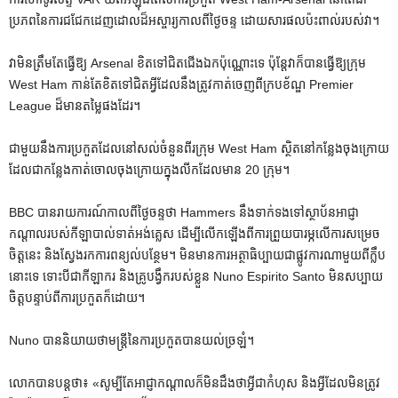
ប្រភពនៃការជជែកដេញដោលដ៏អស្ចារ្យកាលពីថ្ងៃចន្ទ ដោយសារផលប៉ះពាល់របស់វា។
វាមិនត្រឹមតែធ្វើឱ្យ Arsenal ខិតទៅជិតជើងឯកប៉ុណ្ណោះទេ ប៉ុន្តែវាក៏បានធ្វើឱ្យក្រុម
West Ham កាន់តែខិតទៅជិតអ្វីដែលនឹងត្រូវកាត់ចេញពីក្របខ័ណ្ឌ Premier
League ដ៏មានតម្លៃផងដែរ។
ជាមួយនឹងការប្រកួតដែលនៅសល់ចំនួនពីរក្រុម West Ham ស្ថិតនៅកន្លែងចុងក្រោយ
ដែលជាកន្លែងកាត់ចោលចុងក្រោយក្នុងលីកដែលមាន 20 ក្រុម។
BBC បានរាយការណ៍កាលពីថ្ងៃចន្ទថា Hammers នឹងទាក់ទងទៅស្ថាប័នអាជ្ញា
កណ្តាលរបស់កីឡាបាល់ទាត់អង់គ្លេស ដើម្បីលើកឡើងពីការព្រួយបារម្ភលើការសម្រេច
ចិត្តនេះ និងស្វែងរកការពន្យល់បន្ថែម។ មិនមានការអត្ថាធិប្បាយជាផ្លូវការណាមួយពីក្លឹប
នោះទេ ទោះបីជាកីឡាករ និងគ្រូបង្វឹករបស់ខ្លួន Nuno Espirito Santo មិនសប្បាយ
ចិត្តបន្ទាប់ពីការប្រកួតក៏ដោយ។
Nuno បាន​និយាយ​ថា​មន្ត្រី​នៃ​ការ​ប្រកួត​បាន​យល់​ច្រឡំ​។
លោក​បាន​បន្ត​ថា​៖ «​សូម្បី​តែ​អាជ្ញាកណ្តាល​ក៏​មិន​ដឹង​ថា​អ្វី​ជា​កំហុស​ និង​អ្វី​ដែល​មិន​ត្រូវ​