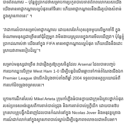
បាទពិតណាស់ – ប៉ុន្តែខ្ញុំប្រាកដថាសម្រាប់ការប្រកួតបាល់ទាត់ពិភពលោករបស់យើង
យើងមានអាជ្ញាកណ្តាលល្អបំផុតនៅទីនោះ ហើយអាជ្ញាកណ្តាលនឹងដើរតួយ៉ាងសំខាន់
ក្នុងស្ថានភាពនេះ” ។
“វាជាការលំបាកសម្រាប់អាជ្ញាកណ្តាល ដោយសារតែកំហុសតូចមួយលើអ្នកចាំទី ក្នុង
ចំណោមមនុស្សជាច្រើននៅជុំវិញអ្នក វាមិនងាយស្រួលទេក្នុងការមើលឃើញវា។ ប៉ុន្តែខ្ញុំ
ប្រាកដណាស់ថា យើងនៅក្នុង FIFA មានអាជ្ញាកណ្តាលល្អបំផុត ហើយយើងនឹងដោះ
ស្រាយវាតាមរបៀបដ៏ល្អ”។
សម្រាប់មនុស្សជាច្រើន វាជារឿងគួរឱ្យហួសចិត្តដែល Arsenal ដែលបានបញ្ចប់
ការយកឈ្នះលើក្រុម West Ham 1-0 ដើម្បីបន្តដំណើរឆ្ពោះទៅកាន់តំណែងជើងឯក
Premier League ជាលើកដំបូងចាប់តាំងពីឆ្នាំ 2004 ទទួលបានអត្ថប្រយោជន៍ពី
ការហៅដ៏ចម្រូងចម្រាសនេះ។
ក្រោមការដឹកនាំរបស់ Mikel Arteta ក្រុមកាំភ្លើងធំបានក្លាយជាក្រុមដ៏គ្រោះថ្នាក់បំផុត
របស់ប្រទេសអង់គ្លេសពីការទាត់បាល់ជ្រុង និងការទាត់បាល់ហ្វ្រីឃីក ដោយបានឱប
ក្រសោបគ្រូបង្វឹកជំនាញដែលបានកំណត់នៅក្នុង Nicolas Jover និងអនុវត្តគ្រោង
ការណ៍ជាក់លាក់នៅក្នុងស្ថានភាពបាល់ស្លាប់ដើម្បីបង្កភាពចលាចលជាអតិបរមា។