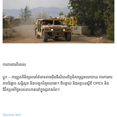
ការការពារពិសេស
ប្លុក – ការត្រួតពិនិត្យសារព័ត៌មានតាមអ៊ីនធឺណិតលើភូមិសាស្ត្រនយោបាយ ការការពារ
ភាពវៃឆ្លាត សន្តិសុខ និងបច្ចេកវិទ្យាយោធា។ ទីបន្ទាល់ និងអត្ថបទស្តីពី OPEX និង
ជីវិតប្រចាំថ្ងៃរបស់ទាហាននៅក្នុងជួរកងទ័ព។
Source link