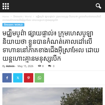
Home
ពិភពលោក / World
មជ្ឈិមបូព៌ា ផ្សាយផ្ទាល់៖ ក្រុមហេសបូឡា និយាយថា ខ្លួនបានកំណត់គោលដៅលើ
ទាហាននៅភាគខាងជើងអ៊ីស្រាអែល ដោយយន្តហោះគ្មានមនុស្សបើក
ពិភពលោក / WORLD
មជ្ឈិមបូព៌ា ផ្សាយផ្ទាល់៖ ក្រុមហេសបូឡា
និយាយថា ខ្លួនបានកំណត់គោលដៅលើ
ទាហាននៅភាគខាងជើងអ៊ីស្រាអែល ដោយ
យន្តហោះគ្មានមនុស្សបើក
By
Admin
-
May 15, 2026
8
0