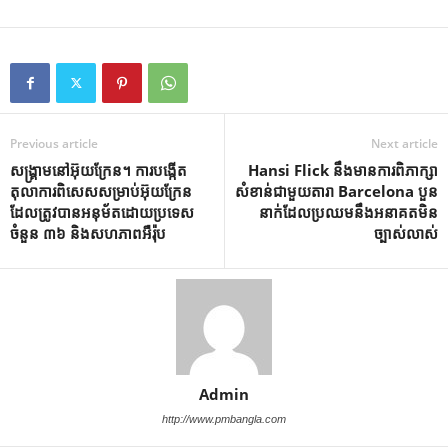
Previous article
Next article
សង្គ្រាមនៅអ៊ុយក្រែន។ ការបង្កើត
Hansi Flick នឹង​មាន​ការ​ពិភាក្សា​
តុលាការពិសេសសម្រាប់អ៊ុយក្រែន
សំខាន់​ជាមួយ​តារា Barcelona បួន​
ដែលត្រូវបានអនុម័តដោយប្រទេស
នាក់​ដែល​ប្រឈម​នឹង​អនាគត​មិន​
ចំនួន ៣៦ និងសហភាពអឺរ៉ុប
ច្បាស់លាស់
Admin
http://www.pmbangla.com