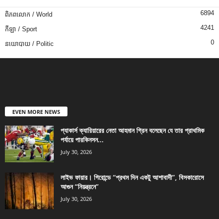
6894
ពិភពលោក / World
4241
កីឡា / Sport
0
នយោបាយ / Politic
EVEN MORE NEWS
প্যাকার্স ক্যারিয়ারের নেতা আহমান গ্রিন বলেছেন যে তার প্রাথমিক
পর্যায়ে পারকিনসন...
July 30, 2026
লাইভ ফায়ার। গিরোন্ডে “প্রথম দিন একটু আশাবাদী”, বিসকারোসে
আগুন “নিয়ন্ত্রনে”
July 30, 2026