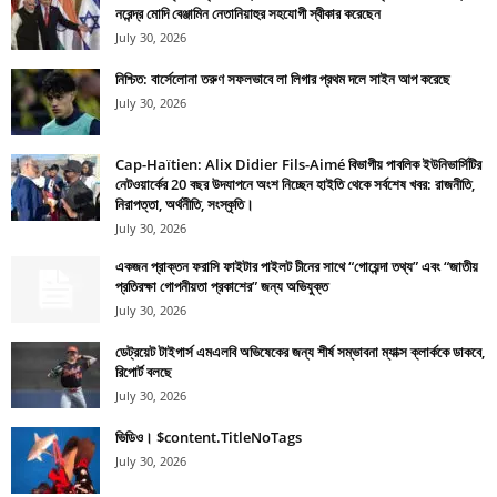
নরেন্দ্র মোদি বেঞ্জামিন নেতানিয়াহুর সহযোগী স্বীকার করেছেন
July 30, 2026
নিশ্চিত: বার্সেলোনা তরুণ সফলভাবে লা লিগার প্রথম দলে সাইন আপ করেছে
July 30, 2026
Cap-Haïtien: Alix Didier Fils-Aimé বিভাগীয় পাবলিক ইউনিভার্সিটির
নেটওয়ার্কের 20 বছর উদযাপনে অংশ নিচ্ছেন হাইতি থেকে সর্বশেষ খবর: রাজনীতি,
নিরাপত্তা, অর্থনীতি, সংস্কৃতি।
July 30, 2026
একজন প্রাক্তন ফরাসি ফাইটার পাইলট চীনের সাথে “গোয়েন্দা তথ্য” এবং “জাতীয়
প্রতিরক্ষা গোপনীয়তা প্রকাশের” জন্য অভিযুক্ত
July 30, 2026
ডেট্রয়েট টাইগার্স এমএলবি অভিষেকের জন্য শীর্ষ সম্ভাবনা ম্যাক্স ক্লার্ককে ডাকবে,
রিপোর্ট বলছে
July 30, 2026
ভিডিও। $content.TitleNoTags
July 30, 2026