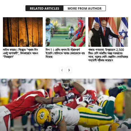
RELATED ARTICLES
MORE FROM AUTHOR
লাইভ ফায়ার। গিরোন্ডে “প্রথম দিন
লিগ 1। রেসিং ক্লাব ডি স্ট্রাসবার্গ
গাজায় গণহত্যা: ইস্রায়েলে 2,500
একটু আশাবাদী”, বিসকারোসে আগুন
ইয়োনি গোমিসকে আবার বেভারেনকে ধার
টিরও বেশি ভারতীয় অস্ত্র সরবরাহের
“নিয়ন্ত্রনে”
দিয়েছে
সাথে, নরেন্দ্র মোদি বেঞ্জামিন নেতানিয়াহুর
সহযোগী স্বীকার করেছেন