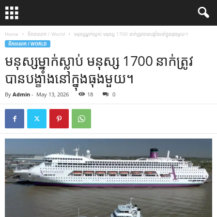
Home
ពិភពលោក / World
មនុស្សម្នាក់ស្លាប់ មនុស្ស 1700 នាក់ត្រូវបានបង្ខាំងនៅក្នុងធុងមួយ។
ពិភពលោក / WORLD
មនុស្សម្នាក់ស្លាប់ មនុស្ស 1700 នាក់ត្រូវ
បានបង្ខាំងនៅក្នុងធុងមួយ។
By
Admin
-
May 13, 2026
18
0