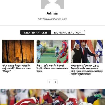
Admin
http://www.pmbangla.com
RELATED ARTICLES
MORE FROM AUTHOR
লাইভ ফায়ার। গিরোন্ডে “প্রথম দিন
লিগ 1। রেসিং ক্লাব ডি স্ট্রাসবার্গ
গাজায় গণহত্যা: ইস্রায়েলে 2,500
একটু আশাবাদী”, বিসকারোসে আগুন
ইয়োনি গোমিসকে আবার বেভারেনকে ধার
টিরও বেশি ভারতীয় অস্ত্র সরবরাহের
“নিয়ন্ত্রনে”
দিয়েছে
সাথে, নরেন্দ্র মোদি বেঞ্জামিন নেতানিয়াহুর
সহযোগী স্বীকার করেছেন