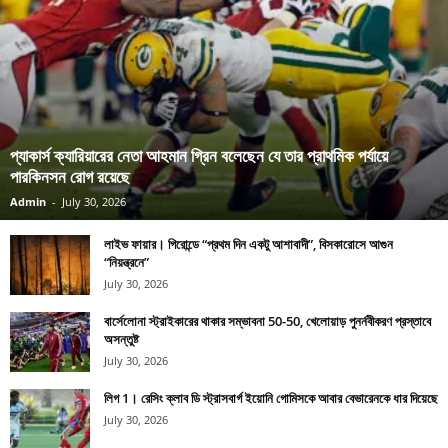
প্যাকার্স ক্যারিয়ারের নেতা আহমান গ্রিন বলেছেন যে তার প্রাথমিক পর্যায়ে
পারকিনসন রোগ রয়েছে
Admin
-
July 30, 2026
লাইভ ফায়ার। গিরোন্ডে “প্রথম দিন একটু আশাবাদী”, বিসকারোসে আগুন
“নিয়ন্ত্রনে”
July 30, 2026
বার্সেলোনা স্ট্রাইকারের থাকার সম্ভাবনা 50-50, খেলোয়াড় পুনর্নবীকরণ প্রস্তাবে
অসন্তুষ্ট
July 30, 2026
লিগ 1। রেসিং ক্লাব ডি স্ট্রাসবার্গ ইয়োনি গোমিসকে আবার বেভারেনকে ধার দিয়েছে
July 30, 2026