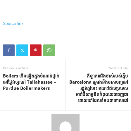
Source link
Previous article
Next article
Boilers កើនឡើងក្នុងចំណាត់ថ្នាក់
កីឡាករជើងចាស់របស់ក្លឹប
នៅថ្ងៃវស្សានៅ Tallahassee –
Barcelona គ្រោងនឹងចាកចេញនៅ
Purdue Boilermakers
រដូវក្ដៅនេះ ខណៈដែលប្រទេស
អារ៉ាប៊ីសាអូឌីតកំពុងលេចចេញជា
គោលដៅដែលទំនងជាគោលដៅ