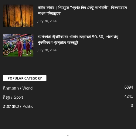
লাইভ ফায়ার। গিরোন্ডে “প্রথম দিন একটু আশাবাদী”, বিসকারোসে
আগুন “নিয়ন্ত্রনে”
July 30, 2026
বার্সেলোনা স্ট্রাইকারের থাকার সম্ভাবনা 50-50, খেলোয়াড়
পুনর্নবীকরণ প্রস্তাবে অসন্তুষ্ট
July 30, 2026
POPULAR CATEGORY
6894
ពិភពលោក / World
4241
កីឡា / Sport
0
នយោបាយ / Politic