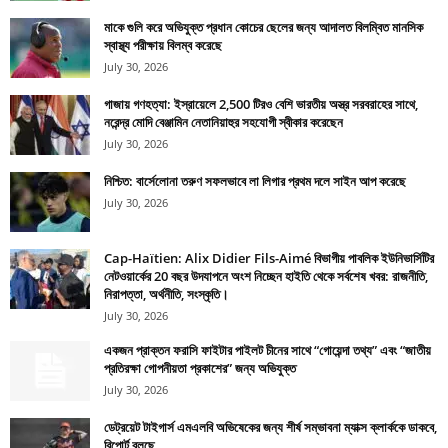
মাকে গুলি করে অভিযুক্ত প্রধান কোচের ছেলের জন্য আদালত বিলম্বিত মানসিক
স্বাস্থ্য পরীক্ষায় বিলম্ব করেছে
July 30, 2026
গাজায় গণহত্যা: ইস্রায়েলে 2,500 টিরও বেশি ভারতীয় অস্ত্র সরবরাহের সাথে,
নরেন্দ্র মোদি বেঞ্জামিন নেতানিয়াহুর সহযোগী স্বীকার করেছেন
July 30, 2026
নিশ্চিত: বার্সেলোনা তরুণ সফলভাবে লা লিগার প্রথম দলে সাইন আপ করেছে
July 30, 2026
Cap-Haïtien: Alix Didier Fils-Aimé বিভাগীয় পাবলিক ইউনিভার্সিটির
নেটওয়ার্কের 20 বছর উদযাপনে অংশ নিচ্ছেন হাইতি থেকে সর্বশেষ খবর: রাজনীতি,
নিরাপত্তা, অর্থনীতি, সংস্কৃতি।
July 30, 2026
একজন প্রাক্তন ফরাসি ফাইটার পাইলট চীনের সাথে “গোয়েন্দা তথ্য” এবং “জাতীয়
প্রতিরক্ষা গোপনীয়তা প্রকাশের” জন্য অভিযুক্ত
July 30, 2026
ডেট্রয়েট টাইগার্স এমএলবি অভিষেকের জন্য শীর্ষ সম্ভাবনা ম্যাক্স ক্লার্ককে ডাকবে,
রিপোর্ট বলছে