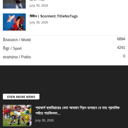
July 30, 2026
ভিডিও। $content.TitleNoTags
July 30, 2026
6894
ពិភពលោក / World
4241
កីឡា / Sport
0
នយោបាយ / Politic
EVEN MORE NEWS
প্যাকার্স ক্যারিয়ারের নেতা আহমান গ্রিন বলেছেন যে তার প্রাথমিক
পর্যায়ে পারকিনসন...
July 30, 2026