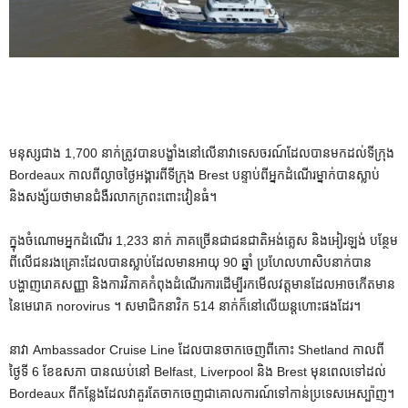
មនុស្សជាង 1,700 នាក់ត្រូវបានបង្ខាំងនៅលើនាវាទេសចរណ៍ដែលបានមកដល់ទីក្រុង
Bordeaux កាលពីល្ងាចថ្ងៃអង្គារពីទីក្រុង Brest បន្ទាប់ពីអ្នកដំណើរម្នាក់បានស្លាប់
និងសង្ស័យថាមានជំងឺរលាកក្រពះពោះវៀនធំ។
ក្នុងចំណោមអ្នកដំណើរ 1,233 នាក់ ភាគច្រើនជាជនជាតិអង់គ្លេស និងអៀរឡង់ បន្ថែម
ពីលើជនរងគ្រោះដែលបានស្លាប់ដែលមានអាយុ 90 ឆ្នាំ ប្រហែលហាសិបនាក់បាន
បង្ហាញរោគសញ្ញា និងការវិភាគកំពុងដំណើរការដើម្បីរកមើលវត្តមានដែលអាចកើតមាន
នៃមេរោគ norovirus ។ សមាជិកនាវិក 514 នាក់ក៏នៅលើយន្តហោះផងដែរ។
នាវា Ambassador Cruise Line ដែលបានចាកចេញពីកោះ Shetland កាលពី
ថ្ងៃទី 6 ខែឧសភា បានឈប់នៅ Belfast, Liverpool និង Brest មុនពេលទៅដល់
Bordeaux ពីកន្លែងដែលវាគួរតែចាកចេញជាគោលការណ៍ទៅកាន់ប្រទេសអេស្ប៉ាញ។