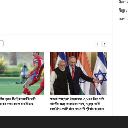
ពិភពល
កីឡា /
នយោបា
ং ক্লাব ডি স্ট্রাসবার্গ ইয়োনি
গাজায় গণহত্যা: ইস্রায়েলে 2,500 টিরও বেশি
বার বেভারেনকে ধার দিয়েছে
ভারতীয় অস্ত্র সরবরাহের সাথে, নরেন্দ্র মোদি
বেঞ্জামিন নেতানিয়াহুর সহযোগী স্বীকার করেছেন