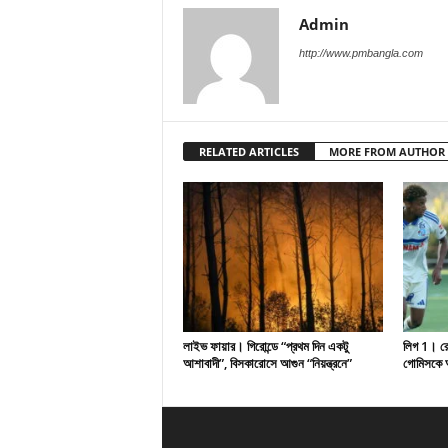
Admin
http://www.pmbangla.com
RELATED ARTICLES
MORE FROM AUTHOR
লাইভ ফায়ার। গিরোন্ডে “প্রথম দিন একটু
লিগ 1। রেসি
আশাবাদী”, বিসকারোসে আগুন “নিয়ন্ত্রনে”
গোমিসকে আ