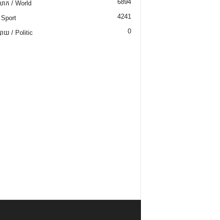
6894
ោក / World
4241
 Sport
0
យ / Politic