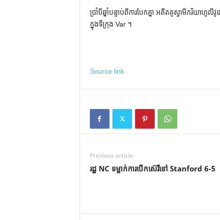
ប្រាំបីឆ្នាំបន្ទាប់ពីការបែកគ្នា អតីតគូស្វាមីភរិយ
ក្នុងទីក្រុង Var ។
Source link
Previous article
រដ្ឋ NC ទម្លាក់ការបើកស៊េរីទៅ Stanford 6-5