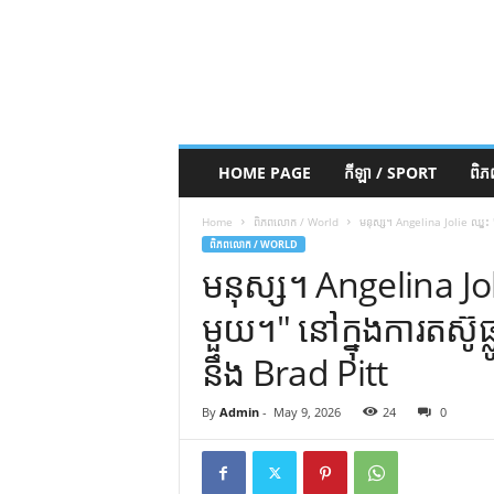
HOME PAGE
កីឡា / SPORT
ពិ
Home
ពិភពលោក / World
មនុស្ស។ Angelina Jolie ឈ្នះ "ជ័យ
ពិភពលោក / WORLD
មនុស្ស។ Angelina Jol
មួយ។" នៅក្នុងការតស៊ូផ្លូ
នឹង Brad Pitt
By
Admin
-
May 9, 2026
24
0