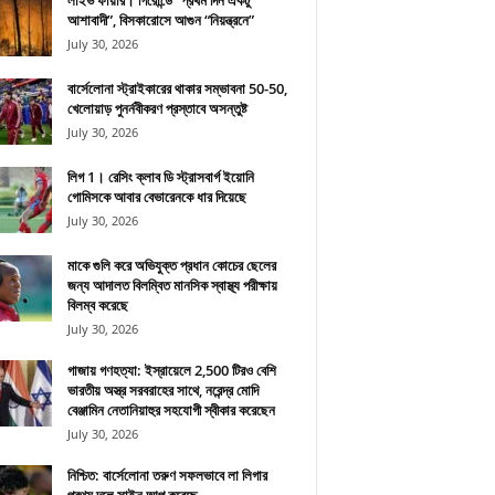
লাইভ ফায়ার। গিরোন্ডে “প্রথম দিন একটু
আশাবাদী”, বিসকারোসে আগুন “নিয়ন্ত্রনে”
July 30, 2026
বার্সেলোনা স্ট্রাইকারের থাকার সম্ভাবনা 50-50,
খেলোয়াড় পুনর্নবীকরণ প্রস্তাবে অসন্তুষ্ট
July 30, 2026
লিগ 1। রেসিং ক্লাব ডি স্ট্রাসবার্গ ইয়োনি
গোমিসকে আবার বেভারেনকে ধার দিয়েছে
July 30, 2026
মাকে গুলি করে অভিযুক্ত প্রধান কোচের ছেলের
জন্য আদালত বিলম্বিত মানসিক স্বাস্থ্য পরীক্ষায়
বিলম্ব করেছে
July 30, 2026
গাজায় গণহত্যা: ইস্রায়েলে 2,500 টিরও বেশি
ভারতীয় অস্ত্র সরবরাহের সাথে, নরেন্দ্র মোদি
বেঞ্জামিন নেতানিয়াহুর সহযোগী স্বীকার করেছেন
July 30, 2026
নিশ্চিত: বার্সেলোনা তরুণ সফলভাবে লা লিগার