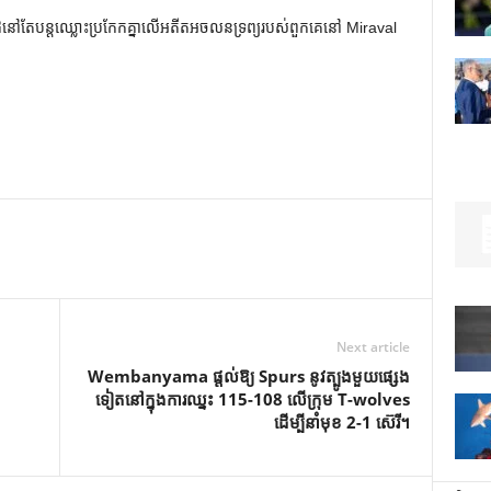
ាហូលីវូដនៅតែបន្តឈ្លោះប្រកែកគ្នាលើអតីតអចលនទ្រព្យរបស់ពួកគេនៅ Miraval
Next article
Wembanyama ផ្តល់ឱ្យ Spurs នូវត្បូងមួយផ្សេង
ទៀតនៅក្នុងការឈ្នះ 115-108 លើក្រុម T-wolves
ដើម្បីនាំមុខ 2-1 ស៊េរី។