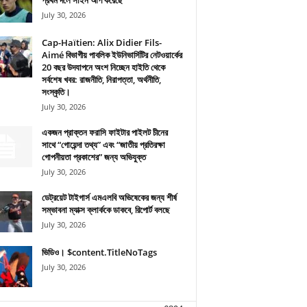
প্রথম দলে সাইন আপ করেছে
July 30, 2026
Cap-Haïtien: Alix Didier Fils-
Aimé বিভাগীয় পাবলিক ইউনিভার্সিটির নেটওয়ার্কের
20 বছর উদযাপনে অংশ নিচ্ছেন হাইতি থেকে
সর্বশেষ খবর: রাজনীতি, নিরাপত্তা, অর্থনীতি,
সংস্কৃতি।
July 30, 2026
একজন প্রাক্তন ফরাসি ফাইটার পাইলট চীনের
সাথে “গোয়েন্দা তথ্য” এবং “জাতীয় প্রতিরক্ষা
গোপনীয়তা প্রকাশের” জন্য অভিযুক্ত
July 30, 2026
ডেট্রয়েট টাইগার্স এমএলবি অভিষেকের জন্য শীর্ষ
সম্ভাবনা ম্যাক্স ক্লার্ককে ডাকবে, রিপোর্ট বলছে
July 30, 2026
ভিডিও। $content.TitleNoTags
July 30, 2026