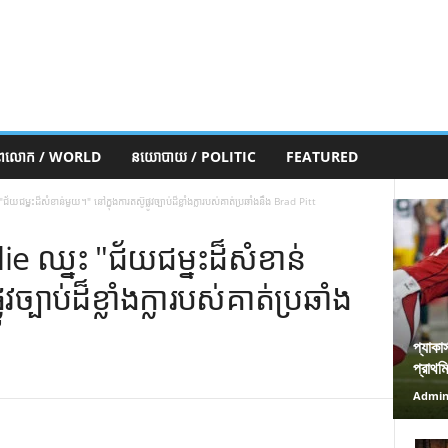
ភពលោក / WORLD
នយោបាយ / POLITIC
FEATURED
ជម្នះដ៏សំខាន់មួយ។" នៅក្នុងការតស៊ូផ្លូវច្បាប់ដ៏ខ្លាំងក្លារបស់គាត់ប្រឆាំងនឹង Brad Pitt
ie ឈ្នះ "ជ័យជម្នះដ៏សំខាន់
វច្បាប់ដ៏ខ្លាំងក្លារបស់គាត់ប្រឆាំង
প্যাকা
প্রাথম
Admi