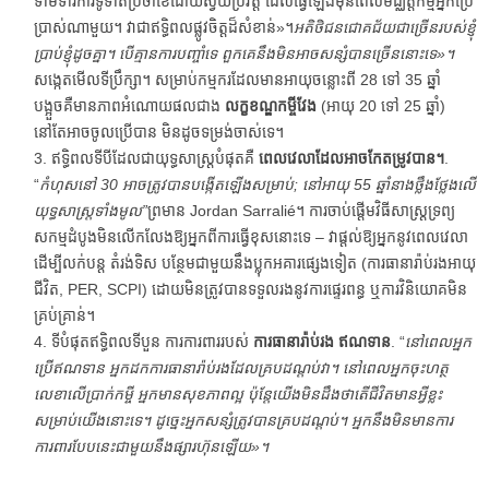
ទាមទារការទូទាត់ប្រចាំខែដោយស្វ័យប្រវត្តិ ដែលធ្វើឡើងមុនពេលមជ្ឈត្តកម្មអ្នកប្រើ
ប្រាស់ណាមួយ។ វា​ជា​ឥទ្ធិពល​ផ្លូវចិត្ត​ដ៏​សំខាន់»។
អតិថិជនជោគជ័យជាច្រើនរបស់ខ្ញុំ
ប្រាប់ខ្ញុំដូចគ្នា។ បើគ្មានការបញ្ចាំទេ ពួកគេនឹងមិនអាចសន្សំបានច្រើននោះទេ»។
សង្កេតមើលទីប្រឹក្សា។ សម្រាប់កម្មករដែលមានអាយុចន្លោះពី 28 ទៅ 35 ឆ្នាំ
បង្អួចគឺមានភាពអំណោយផលជាង
លក្ខខណ្ឌកម្ចីវែង
(អាយុ 20 ទៅ 25 ឆ្នាំ)
នៅតែអាចចូលប្រើបាន មិនដូចទម្រង់ចាស់ទេ។
ឥទ្ធិពលទីបីដែលជាយុទ្ធសាស្ត្របំផុតគឺ
ពេលវេលាដែលអាចកែតម្រូវបាន។
.
“
កំហុសនៅ 30 អាចត្រូវបានបង្កើតឡើងសម្រាប់; នៅអាយុ 55 ឆ្នាំនាងថ្លឹងថ្លែងលើ
យុទ្ធសាស្ត្រទាំងមូល”
ព្រមាន Jordan Sarralié។ ការចាប់ផ្តើមវិធីសាស្រ្តទ្រព្យ
សកម្មដំបូងមិនលើកលែងឱ្យអ្នកពីការធ្វើខុសនោះទេ – វាផ្តល់ឱ្យអ្នកនូវពេលវេលា
ដើម្បីលក់បន្ត តំរង់ទិស បន្ថែមជាមួយនឹងប្លុកអគារផ្សេងទៀត (ការធានារ៉ាប់រងអាយុ
ជីវិត, PER, SCPI) ដោយមិនត្រូវបានទទួលរងនូវការផ្ទេរពន្ធ ឬការវិនិយោគមិន
គ្រប់គ្រាន់។
ទីបំផុតឥទ្ធិពលទីបួន ការការពាររបស់
ការធានារ៉ាប់រង
ឥណទាន
. “
នៅពេលអ្នក
ប្រើឥណទាន អ្នកដកការធានារ៉ាប់រងដែលគ្របដណ្តប់វា។ នៅពេលអ្នកចុះហត្ថ
លេខាលើប្រាក់កម្ចី អ្នកមានសុខភាពល្អ ប៉ុន្តែយើងមិនដឹងថាតើជីវិតមានអ្វីខ្លះ
សម្រាប់យើងនោះទេ។ ដូច្នេះអ្នកសន្សំត្រូវបានគ្របដណ្តប់។ អ្នក​នឹង​មិន​មាន​ការ​
ការពារ​បែប​នេះ​ជាមួយ​នឹង​ផ្សារ​ហ៊ុន​ឡើយ»។