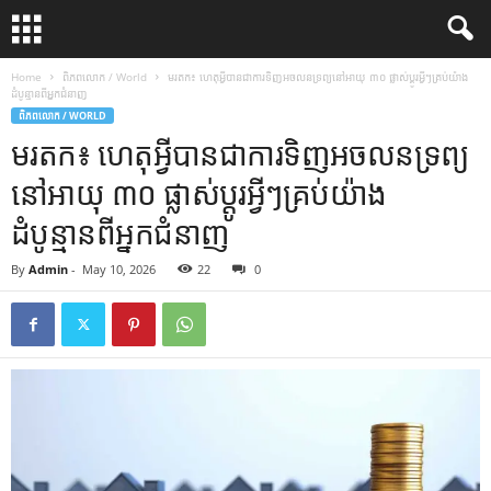
Home
ពិភពលោក / World
មរតក៖ ហេតុអ្វីបានជាការទិញអចលនទ្រព្យនៅអាយុ ៣០ ផ្លាស់ប្តូរអ្វីៗគ្រប់យ៉ាង
ដំបូន្មានពីអ្នកជំនាញ
ពិភពលោក / WORLD
មរតក៖ ហេតុអ្វីបានជាការទិញអចលនទ្រព្យ
នៅអាយុ ៣០ ផ្លាស់ប្តូរអ្វីៗគ្រប់យ៉ាង
ដំបូន្មានពីអ្នកជំនាញ
By
Admin
-
May 10, 2026
22
0