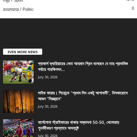
កីឡា / Sport
0
នយោបាយ / Politic
EVEN MORE NEWS
প্যাকার্স ক্যারিয়ারের নেতা আহমান গ্রিন বলেছেন যে তার প্রাথমিক
পর্যায়ে পারকিনসন...
July 30, 2026
লাইভ ফায়ার। গিরোন্ডে “প্রথম দিন একটু আশাবাদী”, বিসকারোসে
আগুন “নিয়ন্ত্রনে”
July 30, 2026
বার্সেলোনা স্ট্রাইকারের থাকার সম্ভাবনা 50-50, খেলোয়াড়
পুনর্নবীকরণ প্রস্তাবে অসন্তুষ্ট
July 30, 2026