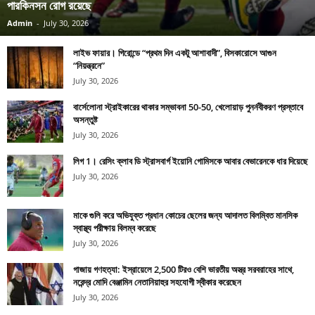
পারকিনসন রোগ রয়েছে
Admin
-
July 30, 2026
লাইভ ফায়ার। গিরোন্ডে “প্রথম দিন একটু আশাবাদী”, বিসকারোসে আগুন
“নিয়ন্ত্রনে”
July 30, 2026
বার্সেলোনা স্ট্রাইকারের থাকার সম্ভাবনা 50-50, খেলোয়াড় পুনর্নবীকরণ প্রস্তাবে
অসন্তুষ্ট
July 30, 2026
লিগ 1। রেসিং ক্লাব ডি স্ট্রাসবার্গ ইয়োনি গোমিসকে আবার বেভারেনকে ধার দিয়েছে
July 30, 2026
মাকে গুলি করে অভিযুক্ত প্রধান কোচের ছেলের জন্য আদালত বিলম্বিত মানসিক
স্বাস্থ্য পরীক্ষায় বিলম্ব করেছে
July 30, 2026
গাজায় গণহত্যা: ইস্রায়েলে 2,500 টিরও বেশি ভারতীয় অস্ত্র সরবরাহের সাথে,
নরেন্দ্র মোদি বেঞ্জামিন নেতানিয়াহুর সহযোগী স্বীকার করেছেন
July 30, 2026