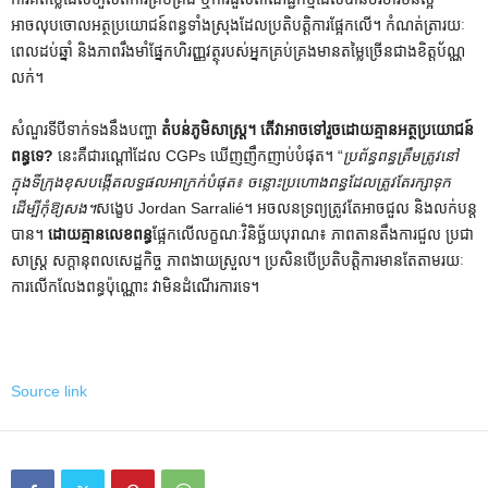
អាចលុបចោលអត្ថប្រយោជន៍ពន្ធទាំងស្រុងដែលប្រតិបត្តិការផ្អែកលើ។ កំណត់ត្រារយៈ
ពេលដប់ឆ្នាំ និងភាពរឹងមាំផ្នែកហិរញ្ញវត្ថុរបស់អ្នកគ្រប់គ្រងមានតម្លៃច្រើនជាងខិត្តប័ណ្ណ
លក់។
សំណួរទីបីទាក់ទងនឹងបញ្ហា
តំបន់ភូមិសាស្ត្រ។ តើវាអាចទៅរួចដោយគ្មានអត្ថប្រយោជន៍
ពន្ធទេ?
នេះគឺជារណ្តៅដែល CGPs ឃើញញឹកញាប់បំផុត។ “
ប្រព័ន្ធពន្ធត្រឹមត្រូវនៅ
ក្នុងទីក្រុងខុសបង្កើតលទ្ធផលអាក្រក់បំផុត៖ ចន្លោះប្រហោងពន្ធដែលត្រូវតែរក្សាទុក
ដើម្បីកុំឱ្យសង។
សង្ខេប Jordan Sarralié។ អចលនទ្រព្យត្រូវតែអាចជួល និងលក់បន្ត
បាន។
ដោយគ្មានលេខពន្ធ
ផ្អែកលើលក្ខណៈវិនិច្ឆ័យបុរាណ៖ ភាពតានតឹងការជួល ប្រជា
សាស្រ្ត សក្ដានុពលសេដ្ឋកិច្ច ភាពងាយស្រួល។ ប្រសិនបើប្រតិបត្តិការមានតែតាមរយៈ
ការលើកលែងពន្ធប៉ុណ្ណោះ វាមិនដំណើរការទេ។
Source link