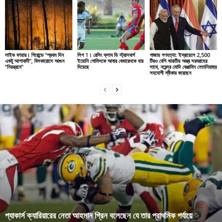
লাইভ ফায়ার। গিরোন্ডে “প্রথম দিন
লিগ 1। রেসিং ক্লাব ডি স্ট্রাসবার্গ
গাজায় গণহত্যা: ইস্রায়েলে 2,500
একটু আশাবাদী”, বিসকারোসে আগুন
ইয়োনি গোমিসকে আবার বেভারেনকে ধার
টিরও বেশি ভারতীয় অস্ত্র সরবরাহের
“নিয়ন্ত্রনে”
দিয়েছে
সাথে, নরেন্দ্র মোদি বেঞ্জামিন নেতানিয়াহুর
সহযোগী স্বীকার করেছেন
প্যাকার্স ক্যারিয়ারের নেতা আহমান গ্রিন বলেছেন যে তার প্রাথমিক পর্যায়ে