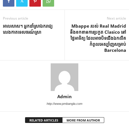
Previous article
Next article
អាលសាស។ អ្នកដាំស្រាឯករាជ្យ
Mbappe របស់ Real Madrid
លេងកាតទេសចរណ៍ស្រា
នឹងខកខានការប្រកួត Clasico នៅ
ថ្ងៃអាទិត្យ ដែលអាចបិទជើងឯកលីគ
កំពូលអេស្ប៉ាញសម្រាប់
Barcelona
Admin
http://www.pmbangla.com
RELATED ARTICLES
MORE FROM AUTHOR