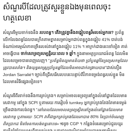
សំណួរបីដែលត្រូវសួរខ្លួនឯងមុនពេលចុះ
ហត្ថលេខា
សំណួរទីមួយទាក់ទងនឹង
របបពន្ធ។ តើវាត្រូវគ្នានឹងតង្កៀបពន្ធរឹមរបស់អ្នកទេ?
ប្រព័ន្ធ
លើកលែងពន្ធដែលបានក្រិតតាមខ្នាតសម្រាប់អ្នកជាប់ពន្ធក្នុងតង្កៀប 41% បាត់បង់
ចំណាប់អារម្មណ៍ភាគច្រើនរបស់វានៅក្នុងតង្កៀប 11% ។ អាក្រក់ជាងនេះទៅទៀត គាត់
អាចធ្វើបាន
ចាក់សោទ្រព្យសម្បត្តិរយៈពេល 9 ឆ្នាំ។
ក្នុងនាមអត្ថប្រយោជន៍ពន្ធ ដែលមិន
ដែលសម្រេចបានពេញលេញ។ “
ប្រព័ន្ធមិនល្អមានន័យថា ប្រាំបួនឆ្នាំនៃទ្រព្យសកម្មដែល
ត្រូវបានរារាំង។ និងយុទ្ធសាស្ត្រប្រាំបួនឆ្នាំដែលមិនអាចដាក់ពង្រាយបាន”
ដាស់តឿន
Jordan Sarralié។ ច្បាប់​គឺ​ជ្រើសរើស​របប​នេះ​បន្ទាប់​ពី​វិភាគ​ទម្រង់​ពន្ធ​របស់​ខ្លួន មិន​
ដែល​មាន​វិធី​ផ្សេង​ទៀត​ទេ។
សំណួរទីពីរទាក់ទងនឹងការគ្រប់គ្រង។ សម្រាប់អចលនទ្រព្យនៅក្នុងលំនៅដ្ឋានដែលមាន
សេវាកម្ម នៅក្នុង SCPI ឬតាមរយៈការរៀបចំ turnkey អ្នកគ្រប់គ្រងតែងតែមានទម្ងន់
ច្រើនជាងការបង់ពន្ធ។ “
នៅពេលដែលអចលនទ្រព្យស្ថិតនៅក្នុងលំនៅដ្ឋានដែលមាន
សេវាកម្ម ឬតាមរយៈ SCPI វាគឺជាអ្នកគ្រប់គ្រងដែលរកបាន 80% នៃប្រាក់ចំណេញ
ពិតប្រាកដ មិនមែនការបង់ពន្ធនោះទេ»។
ទទូច CGP ។ កន្លែងទំនេរសម្រាប់ជួលយូរ
ការគិតថ្លៃដែលហួសពីការគ្រប់គ្រង ឬការជួលពាណិជ្ជកម្មដែលបានចរចារមិនល្អ