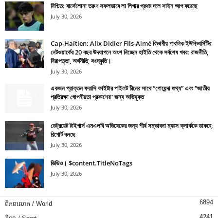
নিশ্চিত: বার্সেলোনা তরুণ সফলভাবে লা লিগার প্রথম দলে সাইন আপ করেছে
July 30, 2026
Cap-Haïtien: Alix Didier Fils-Aimé বিভাগীয় পাবলিক ইউনিভার্সিটির
নেটওয়ার্কের 20 বছর উদযাপনে অংশ নিচ্ছেন হাইতি থেকে সর্বশেষ খবর: রাজনীতি,
নিরাপত্তা, অর্থনীতি, সংস্কৃতি।
July 30, 2026
একজন প্রাক্তন ফরাসি ফাইটার পাইলট চীনের সাথে “গোয়েন্দা তথ্য” এবং “জাতীয়
প্রতিরক্ষা গোপনীয়তা প্রকাশের” জন্য অভিযুক্ত
July 30, 2026
ডেট্রয়েট টাইগার্স এমএলবি অভিষেকের জন্য শীর্ষ সম্ভাবনা ম্যাক্স ক্লার্ককে ডাকবে,
রিপোর্ট বলছে
July 30, 2026
ভিডিও। $content.TitleNoTags
July 30, 2026
6894
ពិភពលោក / World
4241