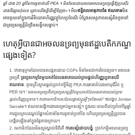
ឆ្នាំ ជាង 20 ឆ្នាំនៃការទូទាត់លើ PEA ។ មិន​មែន​ដោយ​សារ​អចលន​ទ្រព្យ​ធ្វើ​ឱ្យ​ប្រសើរ​
ជាង​ទីផ្សារ​ហ៊ុន​ទេ ព្រោះ​យើង​ខ្ចី​ដើម្បី​ទិញ​វា»។
អិល
ឥទ្ធិពលអានុភាពនៃ
ឥណទាន
មិន​
អាច​ចូល​ទៅ​ក្នុង​ការ​វិនិយោគ​ហិរញ្ញវត្ថុ​បែប​ប្រពៃណី បំប្លែង​សមត្ថភាព​សន្សំ​តិចតួច​ទៅ​
ជា​ទ្រព្យសម្បត្តិ​ដ៏ច្រើន​សន្ធឹកសន្ធាប់។
ហេតុ​អ្វី​បាន​ជា​អចលនទ្រព្យ​មុន​ឥដ្ឋ​បេតិកភណ្ឌ​
ផ្សេង​ទៀត?
ឋានានុក្រមដែលបានសង្កេតដោយ CGPs មិនមែនជាការចៃដន្យទេ។ អចលន
ទ្រព្យគឺ
ទ្រព្យសកម្មតែមួយគត់ដែលធនាគារយល់ព្រមផ្តល់ហិរញ្ញប្បទានលើ
ឥណទាន
. គ្មានគ្រឹះស្ថានផ្តល់ប្រាក់កម្ចីទិញ PEA ការធានារ៉ាប់រងអាយុជីវិត ឬ
PER ទេ។ “
អចលនទ្រព្យគឺជាទ្រព្យសម្បត្តិតែមួយគត់ដែលធនាគារយល់ព្រម
ផ្តល់ហិរញ្ញប្បទាន។ វា​ជា​មេកានិក​នេះ​ដែល​ផ្លាស់ប្តូរ​អ្វីៗ​ទាំងអស់​”​។
សង្ខេប Jordan
Sarralié។ ឥណទានធ្វើការងារសម្រាប់អ្នកសន្សំ។ ក្នុងរយៈពេលពីដប់ប្រាំទៅម្ភៃឆ្នាំ
ការជួលគ្របដណ្តប់ផ្នែកសំខាន់នៃការទូទាត់ប្រចាំខែ ហើយទ្រព្យសម្បត្តិត្រូវបាន
បង្កើតឡើងនៅក្នុងផ្ទៃខាងក្រោយ។
មេកានិកដែលមិនសូវស្គាល់ទីពីរគឺ
ការសន្សំដោយបង្ខំ
. ប្រាក់កម្ចីអចលនទ្រព្យ