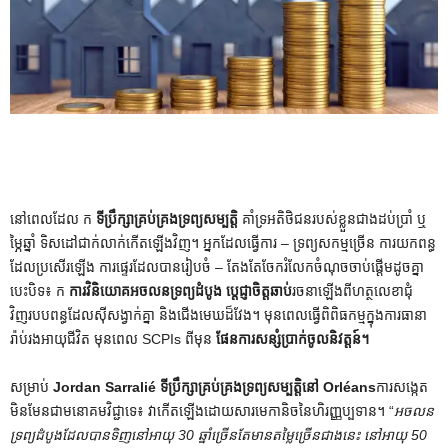
នៅពេលដែល ក
ទីប្រឹក្សាគ្រប់គ្រងទ្រព្យសម្បត្តិ
គាំទ្រអតិថិជនរបស់ខ្លួនជាងដប់ប្រាំ ឬ
ម្ភៃឆ្នាំ ទិសដៅជាក់លាក់កើតឡើងវិញ។ អ្នកដែលធ្វើការ – ទ្រព្យសកម្មច្រើន ការយកពន្ធ
ដែលប្រសើរឡើង ការផ្ទេរដែលបានរៀបចំ – តែងតែចែករំលែកចំណុចចាប់ផ្តើមដូចគ្នា
បេះបិទ៖ ក
ការវិនិយោគអចលនទ្រព្យដំបូង
ប្តេជ្ញាចិត្តឆាប់
រចនាឡើងពីហត្ថលេខាជុំ
វិញរបបពន្ធដែលស៊ីសង្វាក់គ្នា និងជើងមេឃដ៏វែង។ មុនពេលធ្វើពិពិធកម្មក្នុងការធានា
រ៉ាប់រងអាយុជីវិត មុនពេល SCPIs ពីមុន
ផែនការសន្សំប្រាក់ចូលនិវត្តន៍។
សម្រាប់
Jordan Sarralié ទីប្រឹក្សាគ្រប់គ្រងទ្រព្យសម្បត្តិនៅ Orléans
ការសង្កេត
មិនមែនជាមនោគមវិជ្ជាទេ៖ វាកើតឡើងដោយសារមេកានិចនៃហិរញ្ញប្បទាន។ “
អចលន
ទ្រព្យដំបូងដែលបានទិញនៅអាយុ 30 ឆ្នាំច្រើនតែមានតម្លៃច្រើនជាងនេះ នៅអាយុ 50